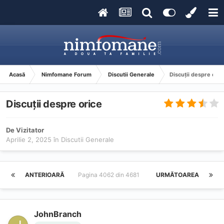
Acasă
Nimfomane Forum
Discutii Generale
Discuții despre oric
Discuții despre orice
De Vizitator
Aprilie 2, 2025
în
Discutii Generale
ANTERIOARĂ
Pagina 4062 din 4681
URMĂTOAREA
JohnBranch