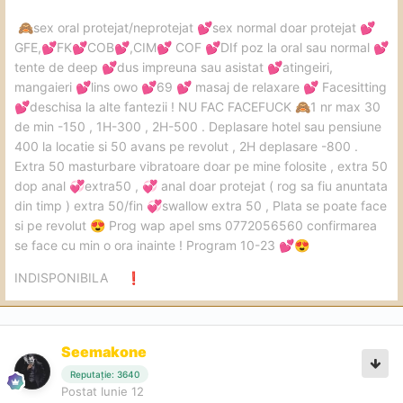
sex oral protejat/neprotejat
sex normal doar protejat
🙈
💕
💕
GFE,
FK
COB
,CIM
COF
DIf poz la oral sau normal
💕
💕
💕
💕
💕
💕
tente de deep
dus impreuna sau asistat
atingeiri,
💕
💕
mangaieri
lins owo
69
masaj de relaxare
Facesitting
💕
💕
💕
💕
deschisa la alte fantezii ! NU FAC FACEFUCK
1 nr max 30
💕
🙈
de min -150 , 1H-300 , 2H-500 . Deplasare hotel sau pensiune
400 la locatie si 50 avans pe revolut , 2H deplasare -800 .
Extra 50 masturbare vibratoare doar pe mine folosite , extra 50
dop anal
extra50 ,
anal doar protejat ( rog sa fiu anuntata
💞
💞
din timp ) extra 50/fin
swallow extra 50 , Plata se poate face
💞
si pe revolut
Prog wap apel sms 0772056560 confirmarea
😍
se face cu min o ora inainte ! Program 10-23
💕
😍
INDISPONIBILA
❗
Seemakone
Reputație: 3640
Postat
Iunie 12