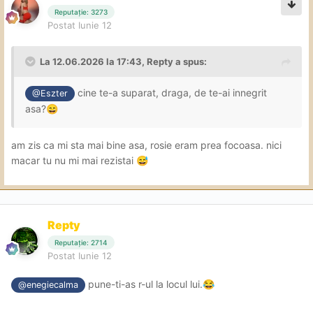
Reputație: 3273
Postat
Iunie 12
La 12.06.2026 la 17:43,
Repty
a spus:
cine te-a suparat, draga, de te-ai innegrit
@Eszter
asa?
😄
am zis ca mi sta mai bine asa, rosie eram prea focoasa. nici
macar tu nu mi mai rezistai
😅
Repty
Reputație: 2714
Postat
Iunie 12
pune-ti-as r-ul la locul lui.
😂
@enegiecalma