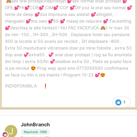
sex oral protejat/neprotejat
sex normal doar protejat
🙈
💕
💕
care nu dau doi bani ca eu fața mea ține minte
GFE,
FK
COB
,CIM
COF
DIf poz la oral sau normal
💕
💕
💕
💕
💕
💕
nu fac bisericuțe
tente de deep
dus impreuna sau asistat
atingeiri,
💕
💕
mangaieri
lins owo
69
masaj de relaxare
Facesitting
💕
💕
💕
💕
deschisa la alte fantezii ! NU FAC FACEFUCK
1 nr max 30
💕
🙈
de min -150 , 1H-300 , 2H-500 . Deplasare hotel sau pensiune
400 la locatie si 50 avans pe revolut , 2H deplasare -800 .
Extra 50 masturbare vibratoare doar pe mine folosite , extra 50
dop anal
extra50 ,
anal doar protejat ( rog sa fiu anuntata
💞
💞
din timp ) extra 50/fin
swallow extra 50 , Plata se poate face
💞
si pe revolut
Prog wap apel sms 0772056560 confirmarea
😍
se face cu min o ora inainte ! Program 10-23
💕
😍
INDISPONIBILA
❗
1
JohnBranch
Reputație: 1696