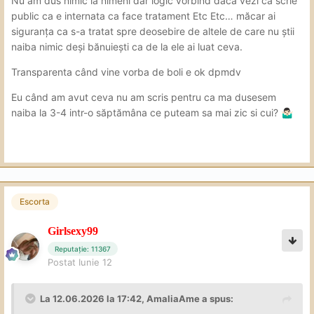
Nu am dus nimic la nimeni dar logic vorbind daca vezi ca scrie
public ca e internata ca face tratament Etc Etc… măcar ai
siguranța ca s-a tratat spre deosebire de altele de care nu știi
naiba nimic deși bănuiești ca de la ele ai luat ceva.
Transparenta când vine vorba de boli e ok dpmdv
Eu când am avut ceva nu am scris pentru ca ma dusesem
naiba la 3-4 intr-o săptămâna ce puteam sa mai zic si cui?
🤷🏻‍♂️
Escorta
Girlsexy99
Reputație: 11367
Postat
Iunie 12
La 12.06.2026 la 17:42,
AmaliaAme
a spus: