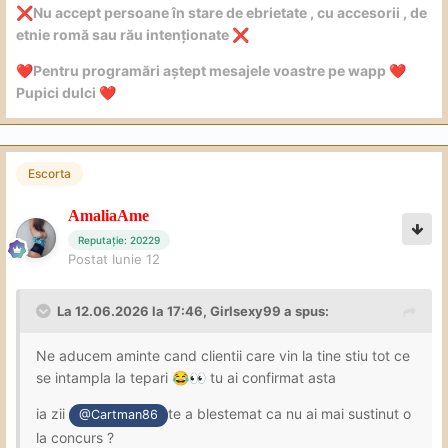
Nu accept persoane în stare de ebrietate , cu accesorii , de
❌
etnie romă sau rău intenționate
❌
Pentru programări aștept mesajele voastre pe wapp
❤️
❤️
Pupici dulci
❤️
Escorta
AmaliaAme
Reputație: 20229
Postat
Iunie 12
La 12.06.2026 la 17:46,
Girlsexy99
a spus:
Ne aducem aminte cand clientii care vin la tine stiu tot ce
se intampla la tepari
tu ai confirmat asta
😂
👀
ia zii
te a blestemat ca nu ai mai sustinut o
@Cartman86
la concurs ?