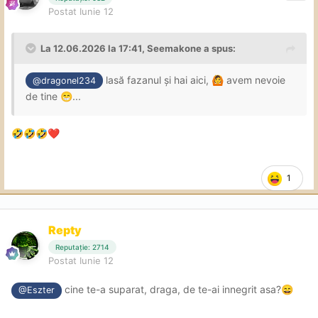
Postat
Iunie 12
La 12.06.2026 la 17:41,
Seemakone
a spus:
lasă fazanul și hai aici,
avem nevoie
🙆
@dragonel234
de tine
...
😁
🤣
🤣
🤣
❤️
1
Repty
Reputație: 2714
Postat
Iunie 12
cine te-a suparat, draga, de te-ai innegrit asa?
😄
@Eszter