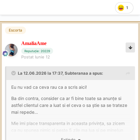
1
Escorta
AmaliaAme
Reputație: 20229
Postat
Iunie 12
La 12.06.2026 la 17:37,
Subteranaa
a spus:
Eu nu vad ca ceva rau ca a scris aici!
Ba din contra, consider ca ar fi bine toate sa anunțe si
astfel clientul care a luat si el ceva o sa știe sa se trateze
mai repede…
Mie imi place transparenta in aceasta privința, sa zicem
ca nu spunea nimic si peste 5 zile ma lua si pe mine(un
client oarecare) boala, știam unde m-am dus si de la cine
Extinde