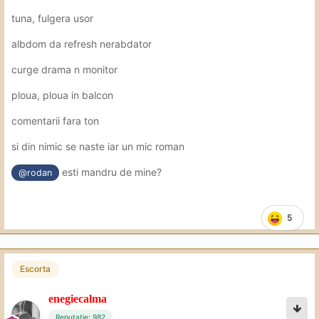
tuna, fulgera usor
albdom da refresh nerabdator
curge drama n monitor
ploua, ploua in balcon
comentarii fara ton
si din nimic se naste iar un mic roman
esti mandru de mine?
@rodan
5
Escorta
enegiecalma
Reputație: 982