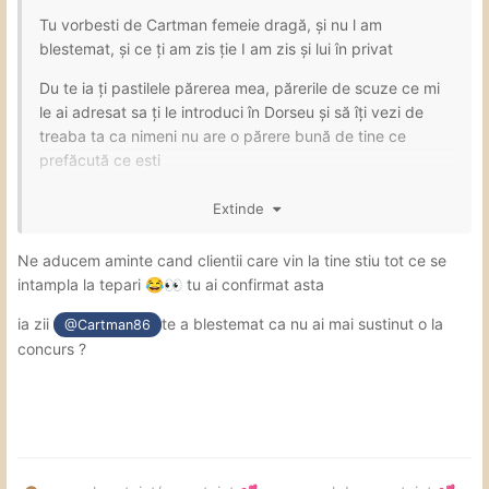
Tu vorbesti de Cartman femeie dragă, și nu l am
blestemat, și ce ți am zis ție I am zis și lui în privat
Du te ia ți pastilele părerea mea, părerile de scuze ce mi
le ai adresat sa ți le introduci în Dorseu și să îți vezi de
treaba ta ca nimeni nu are o părere bună de tine ce
prefăcută ce esti
stăteai și vorbeai cu mine în privat și o înjurai pe colega
Extinde
noastră, îi arătai conversația cu noi fără sa ii arăți ca o
înjuri și după vorbeai cu mine de parcă suntem prietene ,
Ne aducem aminte cand clientii care vin la tine stiu tot ce se
halal caracter 0 ce ai, falsitate
intampla la tepari
tu ai confirmat asta
😂
👀
După vii la mine în privat și îți cer scuze vaaaai iartă mă te
ia zii
te a blestemat ca nu ai mai sustinut o la
@Cartman86
rog Amaliaaaaa
concurs ?
tw iert
vaaaai Amalia de fată bună ești și ce suflet bun ai,
mulțumesc ca mi ai dat inca o șansă promit ca nu mai fac
dupa sa te rogi de mine sa intru și sa stau in grupul tău pe