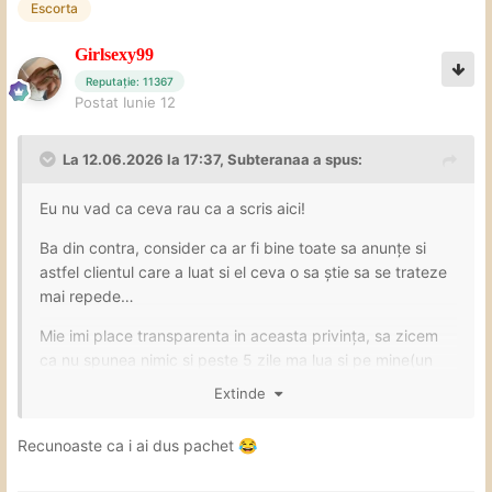
Escorta
Girlsexy99
Reputație: 11367
Postat
Iunie 12
La 12.06.2026 la 17:37,
Subteranaa
a spus:
Eu nu vad ca ceva rau ca a scris aici!
Ba din contra, consider ca ar fi bine toate sa anunțe si
astfel clientul care a luat si el ceva o sa știe sa se trateze
mai repede…
Mie imi place transparenta in aceasta privința, sa zicem
ca nu spunea nimic si peste 5 zile ma lua si pe mine(un
client oarecare) boala, știam unde m-am dus si de la cine
Extinde
am luat si nu mai călcăm pe la ea dar așa ca a spus public
am prins încredere ca nu se ascunde sau ca nu neagă
Recunoaste ca i ai dus pachet
😂
daca are ceva.