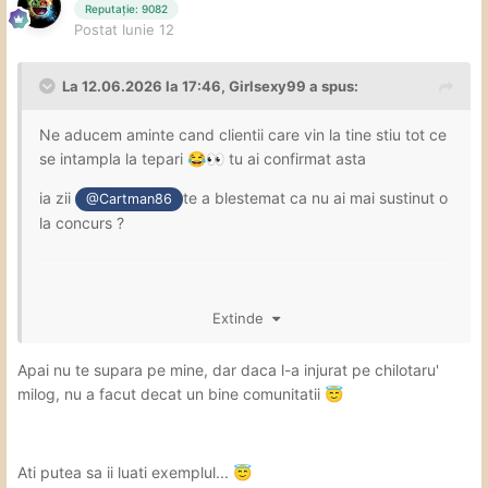
Reputație: 9082
Postat
Iunie 12
La 12.06.2026 la 17:46,
Girlsexy99
a spus:
Ne aducem aminte cand clientii care vin la tine stiu tot ce
se intampla la tepari
tu ai confirmat asta
😂
👀
ia zii
te a blestemat ca nu ai mai sustinut o
@Cartman86
la concurs ?
Extinde
Apai nu te supara pe mine, dar daca l-a injurat pe chilotaru'
milog, nu a facut decat un bine comunitatii
😇
Ati putea sa ii luati exemplul...
😇