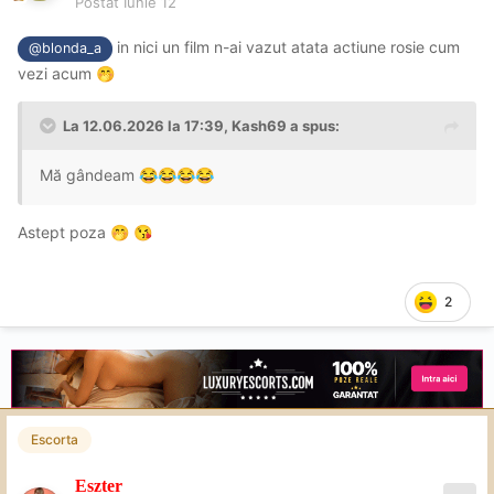
Postat
Iunie 12
in nici un film n-ai vazut atata actiune rosie cum
@blonda_a
vezi acum
🤭
La 12.06.2026 la 17:39,
Kash69
a spus:
Mă gândeam
😂
😂
😂
😂
Astept poza
🤭
😘
2
Escorta
Eszter