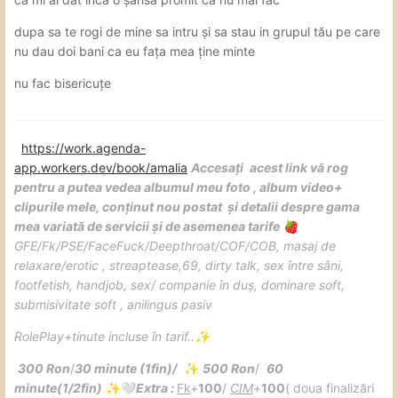
dupa sa te rogi de mine sa intru și sa stau in grupul tău pe care
nu dau doi bani ca eu fața mea ține minte
nu fac bisericuțe
https://work.agenda-
app.workers.dev/book/amalia
Accesați
acest link vă rog
pentru a putea vedea albumul meu foto , album video+
clipurile mele, conținut nou postat și detalii despre gama
mea variată de servicii și de asemenea tarife
🍓
GFE
/Fk/PSE/FaceFuck/Deepthroat/COF/COB, masaj de
relaxare/erotic , streaptease,69, dirty talk, sex între sâni,
footfetish, handjob, sex/ companie în duș, dominare soft,
submisivitate soft , anilingus pasiv
RolePlay+tinute incluse în tarif..
✨
300 Ron
/
30 minute (1fin)/
500 Ron
/
60
✨
minute(1/2fin)
Extra
:
Fk
+
100
/
CIM
+
100
( doua finalizări
✨
🤍