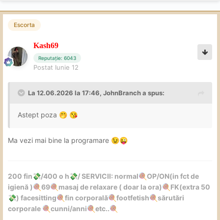
Escorta
Kash69
Reputație: 6043
Postat
Iunie 12
La 12.06.2026 la 17:46,
JohnBranch
a spus:
Astept poza
🤭
😘
Ma vezi mai bine la programare
😉
😜
200 fin
/400 o h
/ SERVICII: normal
OP/ON(in fct de
💸
💸
🍭
igienă )
69
masaj de relaxare ( doar la ora)
FK(extra 50
🍭
🍭
🍭
) facesitting
fin corporală
footfetish
sărutări
💸
🍭
🍭
🍭
corporale
cunni/anni
etc..
🍭
🍭
🍭