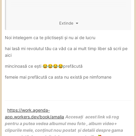
Extinde
Noi intelegem ca te plictisești și nu ai de lucru
hai lasă mi revolutul tău ca văd ca ai mult timp liber să scrii pe
aici
mincinoasă ce ești
prefăcută
😂
😂
😂
😂
femeie mai prefăcută ca asta nu există pe nimfomane
https://work.agenda-
app.workers.dev/book/amalia
Accesați
acest link vă rog
pentru a putea vedea albumul meu foto , album video+
clipurile mele, conținut nou postat și detalii despre gama