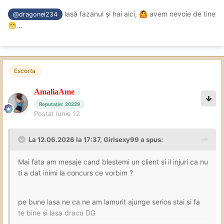
lasă fazanul și hai aici,
avem nevoie de tine
🙆
@dragonel234
...
😁
Escorta
AmaliaAme
Reputație: 20229
Postat
Iunie 12
La 12.06.2026 la 17:37,
Girlsexy99
a spus:
Mai fata am mesaje cand blestemi un client si il injuri ca nu
ti a dat inimi la concurs ce vorbim ?
pe bune lasa ne ca ne am lamurit ajunge serios stai si fa
te bine si lasa dracu DG