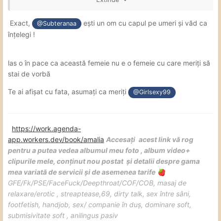
am luat si nu mai călcăm pe la ea dar așa ca a spus public
am prins încredere ca nu se ascunde sau ca nu neagă
Exact,
ești un om cu capul pe umeri și văd ca
@Subteranaa
daca are ceva.
înțelegi !
las o în pace ca această femeie nu e o femeie cu care meriți să
stai de vorbă
Te ai afișat cu fata, asumați ca meriți
@Girlsexy99
https://work.agenda-
app.workers.dev/book/amalia
Accesați
acest link vă rog
pentru a putea vedea albumul meu foto , album video+
clipurile mele, conținut nou postat și detalii despre gama
mea variată de servicii și de asemenea tarife
🍓
GFE
/Fk/PSE/FaceFuck/Deepthroat/COF/COB, masaj de
relaxare/erotic , streaptease,69, dirty talk, sex între sâni,
footfetish, handjob, sex/ companie în duș, dominare soft,
submisivitate soft , anilingus pasiv