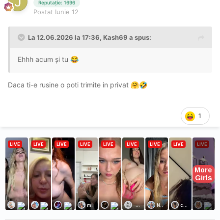
Reputație: 1696
Postat
Iunie 12
La 12.06.2026 la 17:36,
Kash69
a spus:
Ehhh acum și tu
😂
Daca ti-e rusine o poti trimite in privat
🤗
🤣
1