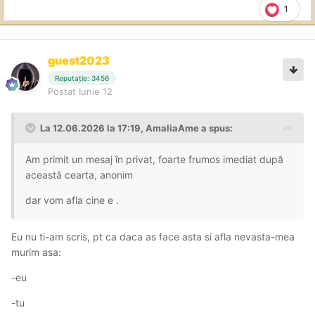
1
guest2023
Reputație: 3456
Postat
Iunie 12
La 12.06.2026 la 17:19,
AmaliaAme
a spus:
Am primit un mesaj în privat, foarte frumos imediat după
această cearta, anonim
dar vom afla cine e .
Eu nu ti-am scris, pt ca daca as face asta si afla nevasta-mea
murim asa:
-eu
-tu