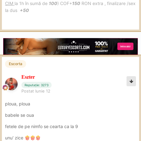
CIM
la 1h în sumă de
100
) COF+
150
RON extra , finalizare /sex
la dus
+50
Escorta
Eszter
Reputație: 3273
Postat
Iunie 12
ploua, ploua
babele se oua
fetele de pe nimfo se cearta ca la 9
unu' zice
🍿
🍿
🍿