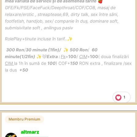
mea variată de servicii și de asemenea tarife
🍓
GFE
/Fk/PSE/FaceFuck/Deepthroat/COF/COB, masaj de
relaxare/erotic , streaptease,69, dirty talk, sex între sâni,
footfetish, handjob, sex/ companie în duș, dominare soft,
submisivitate soft , anilingus pasiv
RolePlay+tinute incluse în tarif..
✨
300 Ron
/
30 minute (1fin)/
500 Ron
/
60
✨
minute(1/2fin)
Extra
:
Fk
+
100
/
CIM
+
100
( doua finalizări
✨
🤍
CIM
la 1h în sumă de
100
) COF+
150
RON extra , finalizare /sex
la dus
+50
1
Membru Premium
altmarz