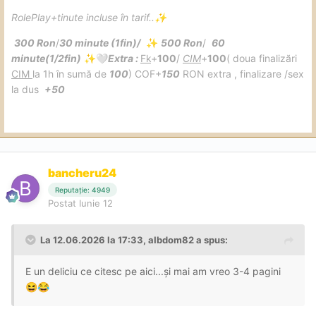
RolePlay+tinute incluse în tarif..
✨
300 Ron
/
30 minute (1fin)/
500 Ron
/
60
✨
minute(1/2fin)
Extra
:
Fk
+
100
/
CIM
+
100
( doua finalizări
✨
🤍
CIM
la 1h în sumă de
100
) COF+
150
RON extra , finalizare /sex
la dus
+50
bancheru24
Reputație: 4949
Postat
Iunie 12
La 12.06.2026 la 17:33,
aIbdom82
a spus:
E un deliciu ce citesc pe aici...și mai am vreo 3-4 pagini
😆
😂