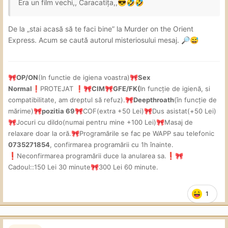
Era un film vechi,, Caracatița,,
😎
🤣
🤣
De la „stai acasă să te faci bine” la Murder on the Orient
Express. Acum se caută autorul misteriosului mesaj.
🔎
😅
OP/ON
(In functie de igiena voastra)
Sex
🎀
🎀
Normal
PROTEJAT
CIM
GFE/FK(
In funcție de igienă, si
❗
❗
🎀
🎀
compatibilitate, am dreptul să refuz).
Deepthroath
(în funcție de
🎀
mărime)
pozitia 69
COF(extra +50 Lei)
Dus asistat(+50 Lei)
🎀
🎀
🎀
Jocuri cu dildo(numai pentru mine +
100 Lei)
Masaj de
🎀
🎀
relaxare doar la oră.
Programările se fac pe WAPP sau telefonic
🎀
0735271854
, confirmarea programării cu 1h înainte.
❗
Neconfirmarea programării duce la anularea sa.
❗
🎀
Cadoul::150 Lei 30 minute
300 Lei 60 minute.
🎀
1