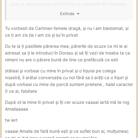
asa ca daca nu mai dati inimi sa va asteptati de blesteme
Extinde
eu pun lumanari pt voi
😂
😂
Tu vorbesti de Cartman femeie dragă, și nu l am blestemat, și
ce ți am zis ție I am zis și lui în privat
Du te ia ți pastilele părerea mea, părerile de scuze ce mi le ai
adresat sa ți le introduci în Dorseu și să îți vezi de treaba ta ca
nimeni nu are o părere bună de tine ce prefăcută ce esti
stăteai și vorbeai cu mine în privat și o înjurai pe colega
noastră, îi arătai conversația cu noi fără sa ii arăți ca o înjuri și
după vorbeai cu mine de parcă suntem prietene , halal caracter
0 ce ai, falsitate
După vii la mine în privat și îți cer scuze vaaaai iartă mă te rog
Amaliaaaaa
tw iert
vaaaai Amalia de fată bună ești și ce suflet bun ai, mulțumesc
ca mi ai dat inca o șansă promit ca nu mai fac