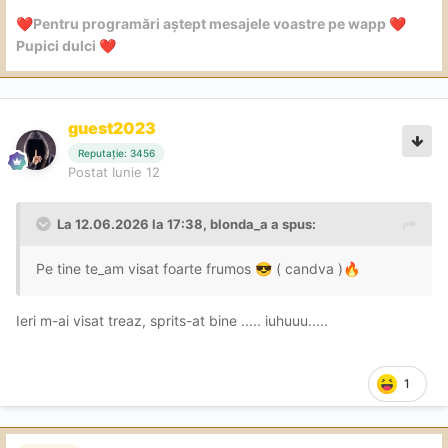
Pentru programări aștept mesajele voastre pe wapp
❤️
❤️
Pupici dulci
❤️
guest2023
Reputație: 3456
Postat
Iunie 12
La 12.06.2026 la 17:38,
blonda_a
a spus:
Pe tine te_am visat foarte frumos
( candva )
😎
🔥
Ieri m-ai visat treaz, sprits-at bine ..... iuhuuu.....
1