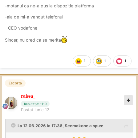
-motanul ca ne-a pus la dispozitie platforma
-ala de mi-a vandut telefonul
- CEO vodafone
Sincer, nu cred ca se merita
1
1
1
Escorta
raissa_
Reputație: 1110
Postat
Iunie 12
La 12.06.2026 la 17:36,
Seemakone
a spus: