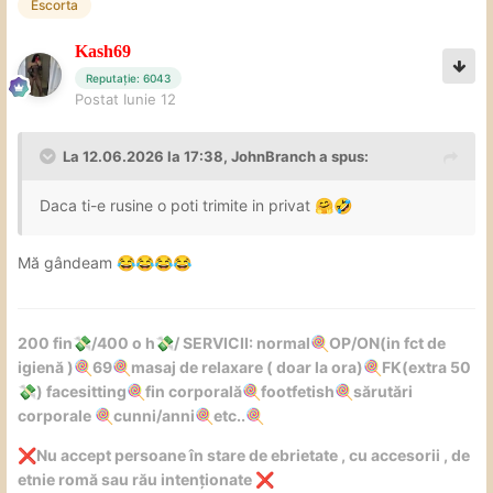
Escorta
Kash69
Reputație: 6043
Postat
Iunie 12
La 12.06.2026 la 17:38,
JohnBranch
a spus:
Daca ti-e rusine o poti trimite in privat
🤗
🤣
Mă gândeam
😂
😂
😂
😂
200 fin
/400 o h
/ SERVICII: normal
OP/ON(in fct de
💸
💸
🍭
igienă )
69
masaj de relaxare ( doar la ora)
FK(extra 50
🍭
🍭
🍭
) facesitting
fin corporală
footfetish
sărutări
💸
🍭
🍭
🍭
corporale
cunni/anni
etc..
🍭
🍭
🍭
Nu accept persoane în stare de ebrietate , cu accesorii , de
❌
etnie romă sau rău intenționate
❌