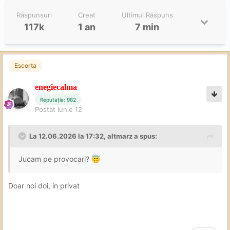
Răspunsuri
Creat
Ultimul Răspuns
117k
1 an
7 min
Escorta
enegiecalma
Reputație: 982
Postat
Iunie 12
La 12.06.2026 la 17:32,
altmarz
a spus:
Jucam pe provocari?
😇
Doar noi doi, in privat