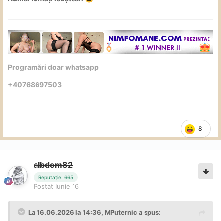
Programări doar whatsapp
+40768697503
8
aIbdom82
Reputație: 665
Postat
Iunie 16
La 16.06.2026 la 14:36,
MPuternic
a spus: