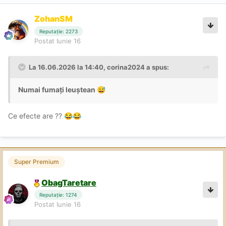
ZohanSM
Reputație: 2273
Postat
Iunie 16
La 16.06.2026 la 14:40,
corina2024
a spus:
Numai fumați leuștean
😅
Ce efecte are ??
😂
😂
Super Premium
ObagTaretare
Reputație: 1274
Postat
Iunie 16