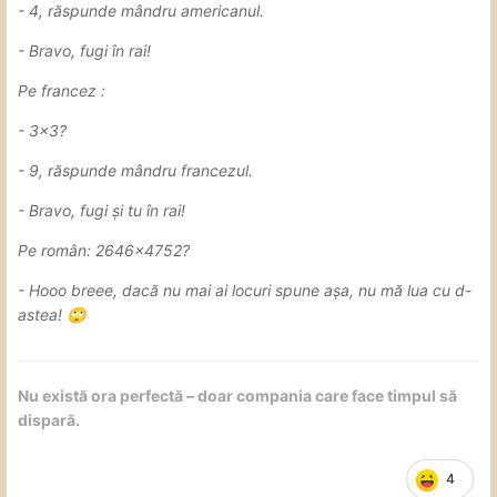
- 4, răspunde mândru americanul.
- Bravo, fugi în rai!
Pe francez :
- 3×3?
- 9, răspunde mândru francezul.
- Bravo, fugi și tu în rai!
Pe român: 2646×4752?
- Hooo breee, dacă nu mai ai locuri spune așa, nu mă lua cu d-
astea!
🙄
Nu există ora perfectă – doar compania care face timpul să
dispară.
4