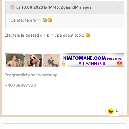
La 16.06.2026 la 14:45,
ZohanSM
a spus:
Ce efecte are ??
😂
😂
Efectele le găsești din plin , pe acest topic
😂
Programări doar whatsapp
+40768697503
6