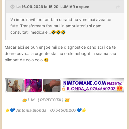
La 16.06.2026 la 15:20,
LUMIAR
a spus:
Va imbolnaviti pe rand. In curand nu vom mai avea ce
fute. Transformam forumul in ambulatoriu si dam
consultatii medicale…
🤣
🤣
🤣
Macar aici se pun enșpe mii de diagnostice cand scrii ca te
doare ceva... la urgente stai cu orele nebagat in seama sau
plimbat de colo colo
😅
️.
I. M . ( PERFECTA )
👑
👑
Antonia Blonda _ 0754560207
⭐
💙
💙
⭐