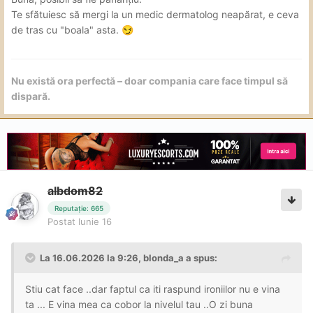
Te sfătuiesc să mergi la un medic dermatolog neapărat, e ceva
de tras cu "boala" asta.
😏
Nu există ora perfectă – doar compania care face timpul să
dispară.
aIbdom82
Reputație: 665
Postat
Iunie 16
La 16.06.2026 la 9:26,
blonda_a
a spus:
Stiu cat face ..dar faptul ca iti raspund ironiilor nu e vina
ta ... E vina mea ca cobor la nivelul tau ..O zi buna