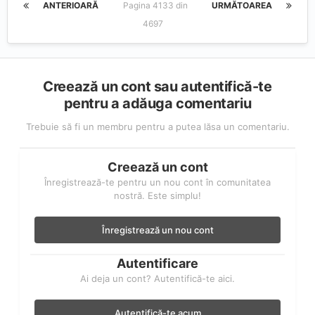
ANTERIOARĂ
Pagina 4133 din
URMĂTOAREA
4697
Creează un cont sau autentifică-te
pentru a adăuga comentariu
Trebuie să fi un membru pentru a putea lăsa un comentariu.
Creează un cont
Înregistrează-te pentru un nou cont în comunitatea
nostră. Este simplu!
Înregistrează un nou cont
Autentificare
Ai deja un cont? Autentifică-te aici.
Autentifică-te acum