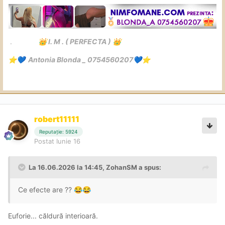
️.
I. M . ( PERFECTA )
👑
👑
Antonia Blonda _ 0754560207
⭐
💙
💙
⭐
robert11111
Reputație: 5924
Postat
Iunie 16
La 16.06.2026 la 14:45,
ZohanSM
a spus:
Ce efecte are ??
😂
😂
Euforie... căldură interioară.