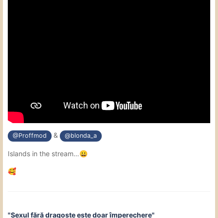
&
@Proffmod
@blonda_a
Islands in the stream…
😀
🥰
"Sexul fără dragoste este doar împerechere"