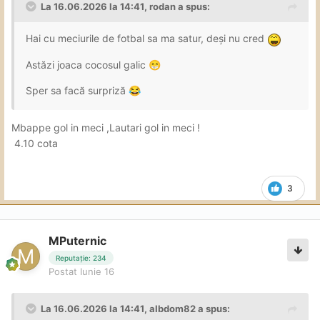
La 16.06.2026 la 14:41,
rodan
a spus:
Hai cu meciurile de fotbal sa ma satur, deși nu cred
Astăzi joaca cocosul galic
😁
Sper sa facă surpriză
😂
Mbappe gol in meci ,Lautari gol in meci !
4.10 cota
3
MPuternic
Reputație: 234
Postat
Iunie 16
La 16.06.2026 la 14:41,
aIbdom82
a spus: