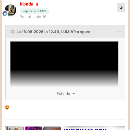
blonda_a
Reputație: 41324
Postat
Iunie 16
La 16.06.2026 la 12:49,
LUMIAR
a spus:
Extinde
🤩
&
@Proffmod
@blonda_a
Islands in the stream…
😀