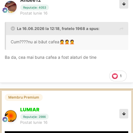
Andee12
Reputație: 4053
Postat
Iunie 16
La 16.06.2026 la 12:18,
fratelo 1968
a spus:
Cum????nu ai băut cafea
🤦
🤦
🤦
Ba da, cea mai buna cafea a fost alaturi de tine
1
Membru Premium
LUMIAR
Reputație: 2986
Postat
Iunie 16