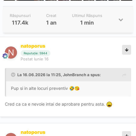
Răspunsuri
Creat
Ultimul Răspuns
117.4k
1 an
1 min
natoporus
Reputație: 5944
Postat
Iunie 16
La 16.06.2026 la 11:25,
JohnBranch
a spus:
Pup si in alte locuri preventiv
🤣
😘
Cred ca ca e nevoie intai de aprobare pentru asta.
natoporus