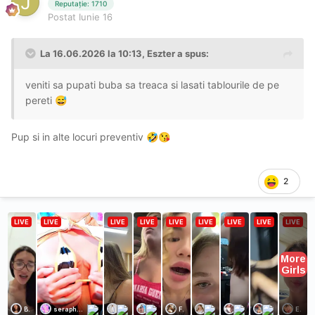
Reputație: 1710
Postat
Iunie 16
La 16.06.2026 la 10:13,
Eszter
a spus:
veniti sa pupati buba sa treaca si lasati tablourile de pe
pereti
😅
Pup si in alte locuri preventiv
🤣
😘
2