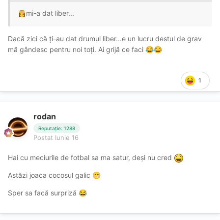
mi-a dat liber...
👸
Dacă zici că ți-au dat drumul liber...e un lucru destul de grav
mă gândesc pentru noi toți. Ai grijă ce faci
😂
😂
1
rodan
Reputație: 1288
Postat
Iunie 16
Hai cu meciurile de fotbal sa ma satur, deși nu cred
Astăzi joaca cocosul galic
😁
Sper sa facă surpriză
😂