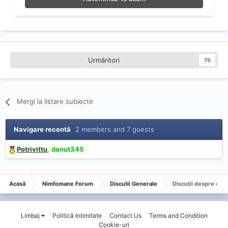
Urmăritori
75
Mergi la listare subiecte
Navigare recentă
2 members and 7 guests
Potrivittu
danut345
Acasă
Nimfomane Forum
Discutii Generale
Discuții despre oric
Limbaj
Politică Intimitate
Contact Us
Terms and Condition
Cookie-uri