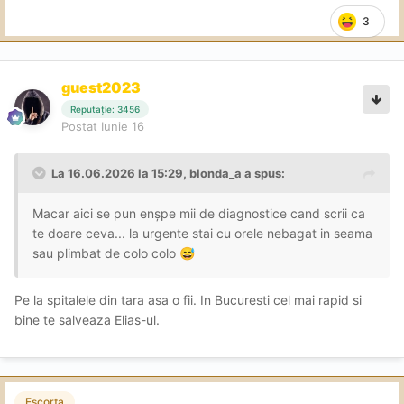
3
guest2023
Reputație: 3456
Postat
Iunie 16
La 16.06.2026 la 15:29,
blonda_a
a spus:
Macar aici se pun enșpe mii de diagnostice cand scrii ca
te doare ceva... la urgente stai cu orele nebagat in seama
sau plimbat de colo colo
😅
Pe la spitalele din tara asa o fii. In Bucuresti cel mai rapid si
bine te salveaza Elias-ul.
Escorta