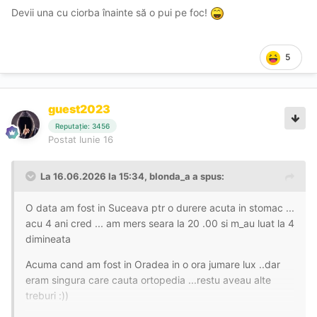
Devii una cu ciorba înainte să o pui pe foc!
5
guest2023
Reputație: 3456
Postat
Iunie 16
La 16.06.2026 la 15:34,
blonda_a
a spus:
O data am fost in Suceava ptr o durere acuta in stomac ...
acu 4 ani cred ... am mers seara la 20 .00 si m_au luat la 4
dimineata
Acuma cand am fost in Oradea in o ora jumare lux ..dar
eram singura care cauta ortopedia ...restu aveau alte
treburi
:))