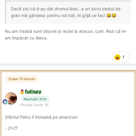
Dacă zici că ți-au dat drumul liber...e un lucru destul de
grav mă gândesc pentru noi toți. Ai grijă ce faci
😂
😂
Nu am treabă sunt discret și rezist la atacuri, cum. Rezi că m-
am împăcat cu Alexa.
1
Super Premium
fullspy
Reputație: 8124
Postat
Iunie 16
Sfântul Petru îl întreabă pe american:
- 2×2?