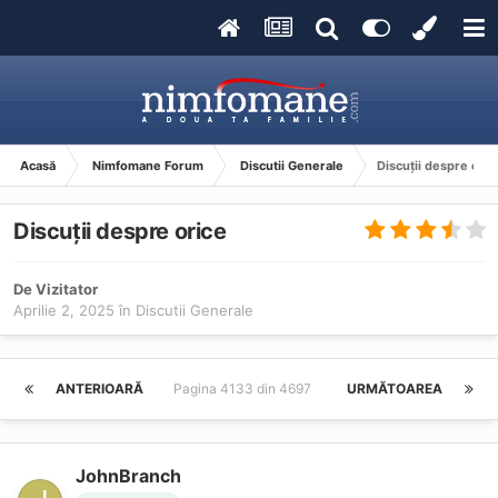
Acasă
Nimfomane Forum
Discutii Generale
Discuții despre oric
Discuții despre orice
De Vizitator
Aprilie 2, 2025
în
Discutii Generale
ANTERIOARĂ
Pagina 4133 din 4697
URMĂTOAREA
JohnBranch