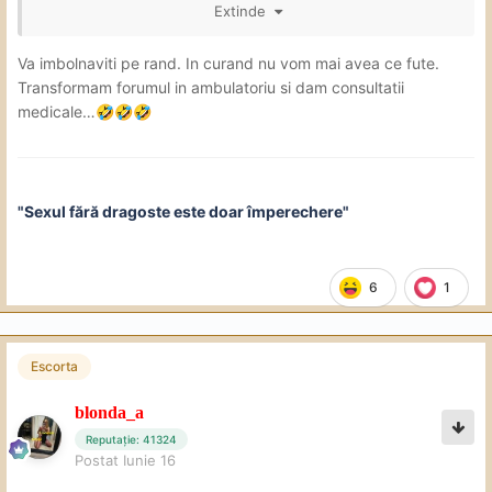
Extinde
Va imbolnaviti pe rand. In curand nu vom mai avea ce fute.
Transformam forumul in ambulatoriu si dam consultatii
medicale…
🤣
🤣
🤣
"Sexul fără dragoste este doar împerechere"
6
1
Escorta
blonda_a
Reputație: 41324
Postat
Iunie 16