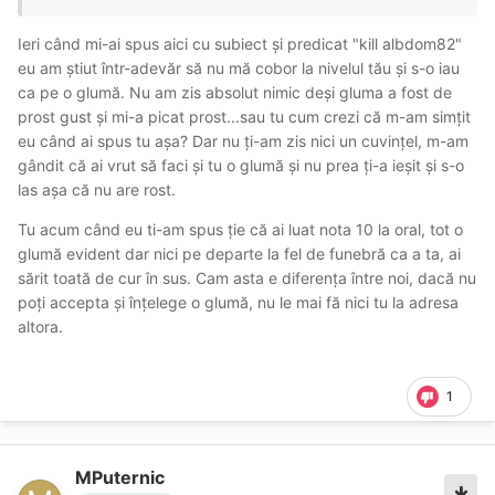
Ieri când mi-ai spus aici cu subiect și predicat "kill albdom82"
eu am știut într-adevăr să nu mă cobor la nivelul tău și s-o iau
ca pe o glumă. Nu am zis absolut nimic deși gluma a fost de
prost gust și mi-a picat prost...sau tu cum crezi că m-am simțit
eu când ai spus tu așa? Dar nu ți-am zis nici un cuvințel, m-am
gândit că ai vrut să faci și tu o glumă și nu prea ți-a ieșit și s-o
las așa că nu are rost.
Tu acum când eu ti-am spus ție că ai luat nota 10 la oral, tot o
glumă evident dar nici pe departe la fel de funebră ca a ta, ai
sărit toată de cur în sus. Cam asta e diferența între noi, dacă nu
poți accepta și înțelege o glumă, nu le mai fă nici tu la adresa
altora.
1
MPuternic