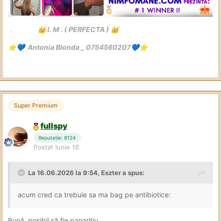
🥰
️.
I. M . ( PERFECTA )
👑
👑
Antonia Blonda _ 0754560207
⭐
💙
💙
⭐
Super Premium
fullspy
Reputație: 8124
Postat
Iunie 16
La 16.06.2026 la 9:54,
Eszter
a spus:
acum cred ca trebuie sa ma bag pe antibiotice:
Bună, posibil să fie panarițiu.