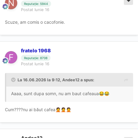
Reputație: 5944
Postat
Iunie 16
Scuze, am comis o cacofonie.
fratelo 1968
Reputație: 8708
Postat
Iunie 16
La 16.06.2026 la 9:12,
Andee12
a spus:
Aaaa, sunt dupa somn, nu am baut cafeaua
😂
😂
Cum????nu ai băut cafea
🤦
🤦
🤦