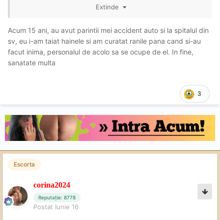
Ce sa zic ..norocul vostru
:))
Extinde
Acum 15 ani, au avut parintii mei accident auto si la spitalul din
sv, eu i-am taiat hainele si am curatat ranile pana cand si-au
facut inima, personalul de acolo sa se ocupe de el. In fine,
sanatate multa
3
Escorta
corina2024
Reputație: 8778
Postat
Iunie 16