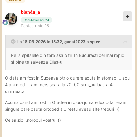
blonda_a
Reputație: 41324
Postat
Iunie 16
La 16.06.2026 la 15:32,
guest2023
a spus:
Pe la spitalele din tara asa o fii. In Bucuresti cel mai rapid
si bine te salveaza Elias-ul.
O data am fost in Suceava ptr o durere acuta in stomac ... acu
4 ani cred ... am mers seara la 20 .00 si m_au luat la 4
dimineata
Acuma cand am fost in Oradea in o ora jumare lux ..dar eram
singura care cauta ortopedia ...restu aveau alte treburi
:))
Ce sa zic ..norocul vostru
:))