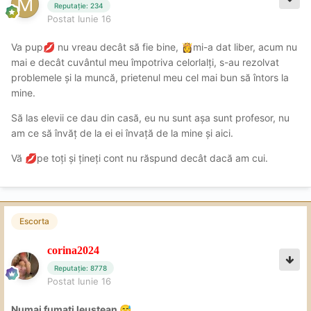
Reputație: 234
Postat
Iunie 16
Va pup
nu vreau decât să fie bine,
mi-a dat liber, acum nu
💋
👸
mai e decât cuvântul meu împotriva celorlalți, s-au rezolvat
problemele și la muncă, prietenul meu cel mai bun să întors la
mine.
Să las elevii ce dau din casă, eu nu sunt așa sunt profesor, nu
am ce să învăț de la ei ei învață de la mine și aici.
Vă
pe toți și țineți cont nu răspund decât dacă am cui.
💋
Escorta
corina2024
Reputație: 8778
Postat
Iunie 16
Numai fumați leuștean
😅