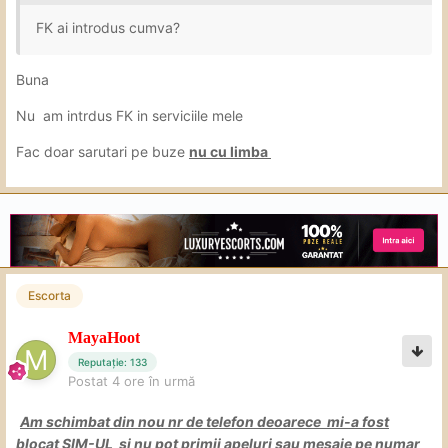
FK ai introdus cumva?
Buna
Nu am intrdus FK in serviciile mele
Fac doar sarutari pe buze
nu cu limba
Escorta
MayaHoot
Reputație: 133
Postat
4 ore în urmă
Am schimbat din nou nr de telefon deoarece mi-a fost
blocat SIM-UL si nu pot primii apeluri sau mesaje pe numar