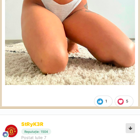
1
5
StRyK3R
Reputație: 1504
Postat
Iulie 7