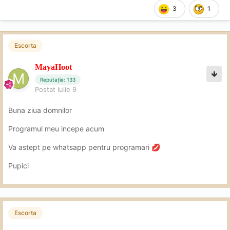
3
1
Escorta
MayaHoot
Reputație: 133
Postat
Iulie 9
Buna ziua domnilor
Programul meu incepe acum
Va astept pe whatsapp pentru programari
💋
Pupici
Escorta