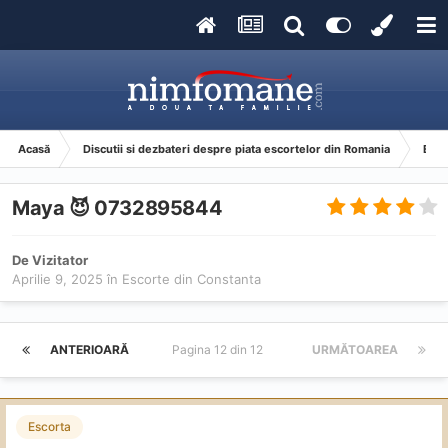
Acasă
Discutii si dezbateri despre piata escortelor din Romania
Esco
Maya 😈 0732895844
De Vizitator
Aprilie 9, 2025
în
Escorte din Constanta
ANTERIOARĂ
Pagina 12 din 12
URMĂTOAREA
Escorta