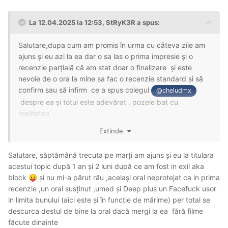
La 12.04.2025 la 12:53,
StRyK3R
a spus:
Salutare,dupa cum am promis în urma cu câteva zile am
ajuns și eu azi la ea dar o sa las o prima impresie și o
recenzie parțială că am stat doar o finalizare și este
nevoie de o ora la mine sa fac o recenzie standard și să
confirm sau să infirm ce a spus colegul
@cheludmx
despre ea și totul este adevărat , pozele bat cu
realitatea
Extinde
Locația o are pe Ion Tautu dar a promis că o schimba de
Salutare, săptămână trecuta pe marți am ajuns și eu la titulara
săptămână viitoare deoarece i-am explicat că nu este o
acestui topic după 1 an și 2 luni după ce am fost in exil aka
locație populara printre futaci
block
și nu mi-a părut rău ,același oral neprotejat ca in prima
😛
recenzie ,un oral susținut ,umed și Deep plus un Facefuck usor
Am inceput cu oral din partea ei ,foarte bun ,cu Deep(aici
in limita bunului (aici este și în funcție de mărime) per total se
este in funcție și de mărime) , susținut ,destul de umed la
descurca destul de bine la oral dacă mergi la ea fără filme
cerere ,se cunoaște diferența de experiența din afara
făcute dinainte
tarii ,am incercat și puțin facefuck și nu s-a eschivat ,