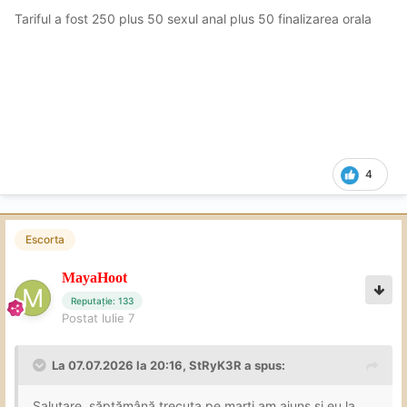
cu minus tariful de la recenzia lu Chelu
Tariful a fost 250 plus 50 sexul anal plus 50 finalizarea orala
De revenit cu siguranță,mai este mult de explorat la ea
4
Escorta
MayaHoot
Reputație: 133
Postat
Iulie 7
La 07.07.2026 la 20:16,
StRyK3R
a spus:
Salutare, săptămână trecuta pe marți am ajuns și eu la