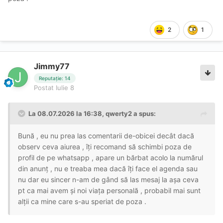
2
1
Jimmy77
Reputație: 14
Postat
Iulie 8
La 08.07.2026 la 16:38,
qwerty2
a spus:
Bună , eu nu prea las comentarii de-obicei decât dacă
observ ceva aiurea , îți recomand să schimbi poza de
profil de pe whatsapp , apare un bărbat acolo la numărul
din anunț , nu e treaba mea dacă îți face el agenda sau
nu dar eu sincer n-am de gând să las mesaj la așa ceva
pt ca mai avem și noi viața personală , probabil mai sunt
alții ca mine care s-au speriat de poza .