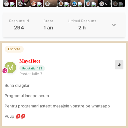
Răspunsuri
Creat
Ultimul Răspuns
294
1 an
2 h
Escorta
MayaHoot
Reputație: 133
Postat
Iulie 7
Buna dragilor
Programul incepe acum
Pentru programari astept mesajele voastre pe whatsapp
Puup
💋
💋