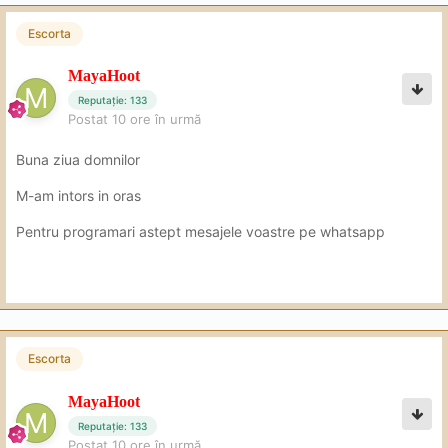
Escorta
MayaHoot
Reputație: 133
Postat
10 ore în urmă
Buna ziua domnilor
M-am intors in oras
Pentru programari astept mesajele voastre pe whatsapp
Escorta
MayaHoot
Reputație: 133
Postat
10 ore în urmă