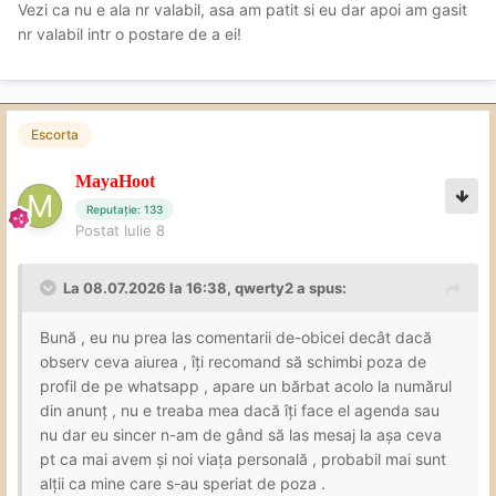
Vezi ca nu e ala nr valabil, asa am patit si eu dar apoi am gasit
nr valabil intr o postare de a ei!
Escorta
MayaHoot
Reputație: 133
Postat
Iulie 8
La 08.07.2026 la 16:38,
qwerty2
a spus:
Bună , eu nu prea las comentarii de-obicei decât dacă
observ ceva aiurea , îți recomand să schimbi poza de
profil de pe whatsapp , apare un bărbat acolo la numărul
din anunț , nu e treaba mea dacă îți face el agenda sau
nu dar eu sincer n-am de gând să las mesaj la așa ceva
pt ca mai avem și noi viața personală , probabil mai sunt
alții ca mine care s-au speriat de poza .