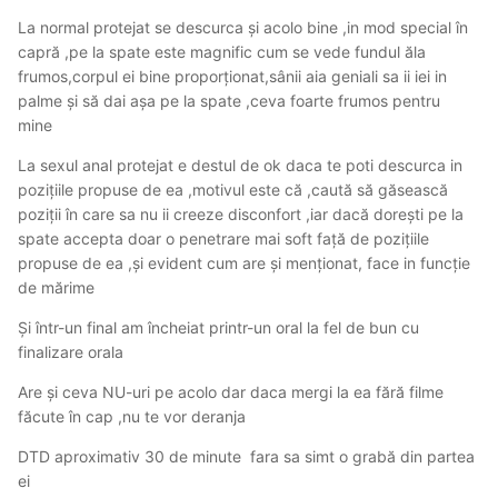
spre surprinderea mea dintre toate la care am fost a știut
La normal protejat se descurca și acolo bine ,in mod special în
din prima cum sa tina buzele lipite de penis in timp ce o
capră ,pe la spate este magnific cum se vede fundul ăla
penetrezi in gura ,ii dau nota 10 per total la oral
frumos,corpul ei bine proporționat,sânii aia geniali sa ii iei in
palme și să dai așa pe la spate ,ceva foarte frumos pentru
Am incercat și puțin normal în poziția capra (a pus
mine
prezervativul cu gura ) se simte bine in vaginul ei ,e ce
trebuie,nu comentează și după cum zicea alt coleg se
La sexul anal protejat e destul de ok daca te poti descurca in
muleaza bine pe cerințe și apoi am trecut la sexul anal că
pozițiile propuse de ea ,motivul este că ,caută să găsească
pentru el venisem cel mai mult că nu am mai făcut de
poziții în care sa nu ii creeze disconfort ,iar dacă dorești pe la
peste 1 an ,așadar am incercat puțin în pat cu mine in
spate accepta doar o penetrare mai soft față de pozițiile
genunchi și ea în fața mea(am un lapsus de exprimare
propuse de ea ,și evident cum are și menționat, face in funcție
acum) apoi a trecut in capra la marginea patului pentru
de mărime
puțin timp apoi din picioare în fața unei mini oglinzi sa îi
văd sânii aia mari și frumoși in timp ce o penetram apoi
Și într-un final am încheiat printr-un oral la fel de bun cu
am finalizat in prezervativ cu mine in pat la marginea
finalizare orala
patului și cu ea din picioare în anal ,per total o nota la anal
Are și ceva NU-uri pe acolo dar daca mergi la ea fără filme
și normal din cauza locației și patului jos unde nu mă
făcute în cap ,nu te vor deranja
descurc deloc nota 9 ii dau
DTD aproximativ 30 de minute fara sa simt o grabă din partea
Am platit un Nr (30 min fără grabă) 150 plus 50 anal dar
ei
fara finalizare orala inclusa ,aia este extrain caz că vă dă