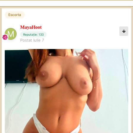
Escorta
MayaHoot
Reputație: 133
Postat
Iulie 7