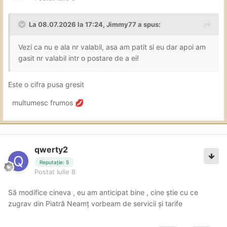
La 08.07.2026 la 17:24,
Jimmy77
a spus:
Vezi ca nu e ala nr valabil, asa am patit si eu dar apoi am
gasit nr valabil intr o postare de a ei!
Este o cifra pusa gresit
multumesc frumos
💋
qwerty2
Reputație: 5
Postat
Iulie 8
Să modifice cineva , eu am anticipat bine , cine știe cu ce
zugrav din Piatră Neamț vorbeam de servicii și tarife