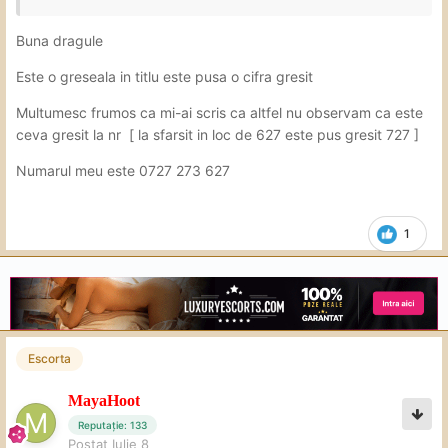
Buna dragule
Este o greseala in titlu este pusa o cifra gresit
Multumesc frumos ca mi-ai scris ca altfel nu observam ca este
ceva gresit la nr [ la sfarsit in loc de 627 este pus gresit 727 ]
Numarul meu este 0727 273 627
1
Escorta
MayaHoot
Reputație: 133
Postat
Iulie 8