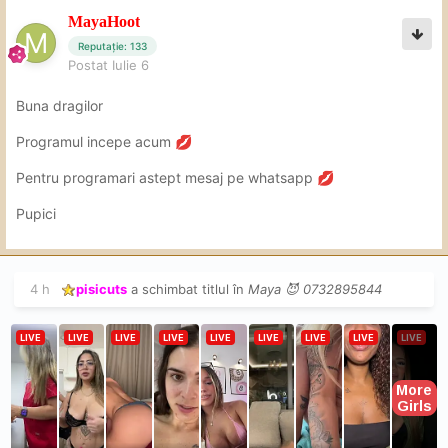
MayaHoot
Reputație: 133
Postat
Iulie 6
Buna dragilor
Programul incepe acum
💋
Pentru programari astept mesaj pe whatsapp
💋
Pupici
4 h
pisicuts
a schimbat titlul în
Maya 😈 0732895844