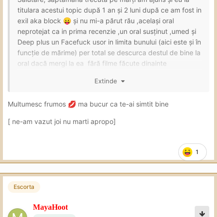
titulara acestui topic după 1 an și 2 luni după ce am fost in
exil aka block
și nu mi-a părut rău ,același oral
😛
neprotejat ca in prima recenzie ,un oral susținut ,umed și
Deep plus un Facefuck usor in limita bunului (aici este și în
funcție de mărime) per total se descurca destul de bine la
oral dacă mergi la ea fără filme făcute dinainte
La normal protejat se descurca și acolo bine ,in mod
Extinde
special în capră ,pe la spate este magnific cum se vede
fundul ăla frumos,corpul ei bine proporționat,sânii aia
Multumesc frumos
ma bucur ca te-ai simtit bine
💋
geniali sa ii iei in palme și să dai așa pe la spate ,ceva
[ ne-am vazut joi nu marti apropo]
foarte frumos pentru mine
La sexul anal protejat e destul de ok daca te poti
descurca in pozițiile propuse de ea ,motivul este că
1
,caută să găsească poziții în care sa nu ii creeze
disconfort ,iar dacă dorești pe la spate accepta doar o
penetrare mai soft față de pozițiile propuse de ea ,și
Escorta
evident cum are și menționat, face in funcție de mărime
MayaHoot
Și într-un final am încheiat printr-un oral la fel de bun cu