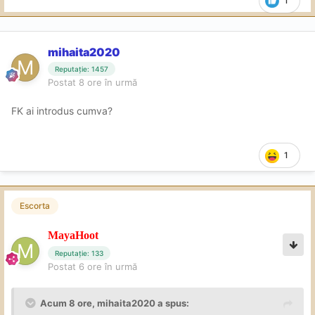
1
mihaita2020
Reputație: 1457
Postat
8 ore în urmă
FK ai introdus cumva?
1
Escorta
MayaHoot
Reputație: 133
Postat
6 ore în urmă
Acum 8 ore,
mihaita2020
a spus: