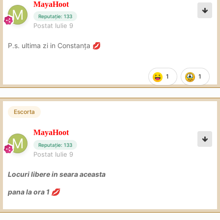
MayaHoot
Reputație: 133
Postat
Iulie 9
P.s. ultima zi in Constanța
💋
1
1
Escorta
MayaHoot
Reputație: 133
Postat
Iulie 9
Locuri libere in seara aceasta
pana la ora 1
💋