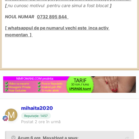
[
nu cunosc motivul pentru care simul a fost blocat
]
NOUL NUMAR
0732 895 844
[ whatsappul de pe numarul vechi este inca activ
momentan ]
mihaita2020
Reputație: 1457
Postat
2 ore în urmă
Acum 6 ore,
MayaHoot
a spus: