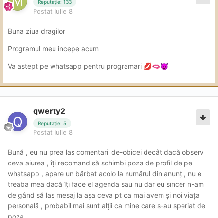
Reputație: 133
finalizare orala
Postat
Iulie 8
Are și ceva NU-uri pe acolo dar daca mergi la ea fără
Buna ziua dragilor
filme făcute în cap ,nu te vor deranja
Programul meu incepe acum
DTD aproximativ 30 de minute fara sa simt o grabă din
partea ei
Va astept pe whatsapp pentru programari
💋
🫦
😈
Tariful a fost 250 plus 50 sexul anal plus 50 finalizarea
orala
qwerty2
Reputație: 5
Postat
Iulie 8
Bună , eu nu prea las comentarii de-obicei decât dacă observ
ceva aiurea , îți recomand să schimbi poza de profil de pe
whatsapp , apare un bărbat acolo la numărul din anunț , nu e
treaba mea dacă îți face el agenda sau nu dar eu sincer n-am
de gând să las mesaj la așa ceva pt ca mai avem și noi viața
personală , probabil mai sunt alții ca mine care s-au speriat de
poza .