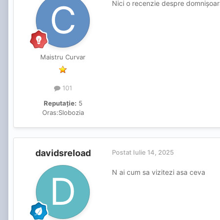
Nici o recenzie despre domnișoara
Maistru Curvar
101
Reputație:
5
Oras:
Slobozia
davidsreload
Postat
Iulie 14, 2025
N ai cum sa vizitezi asa ceva