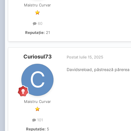
Maistru Curvar
60
Reputație:
21
Curiosul73
Postat
Iulie 15, 2025
Davidsreload, păstrează părerea p
Maistru Curvar
101
Reputație:
5