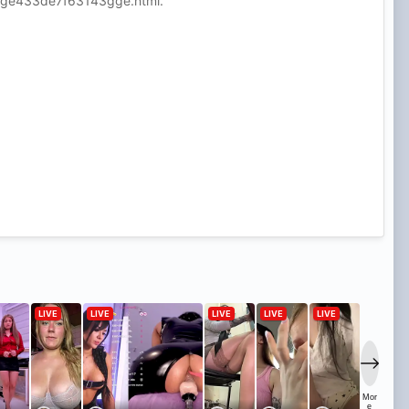
7ffge433de7f63143gge.html.