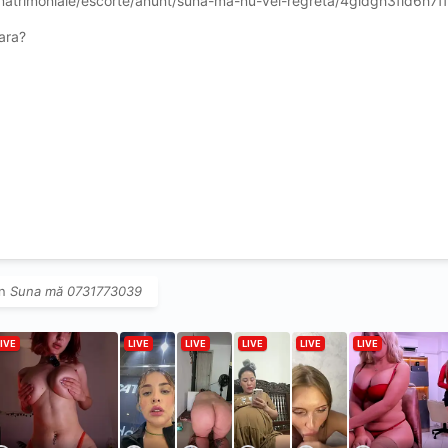
/matrimoniale/escorte/anunt/suna-ma-nu-vei-regreta/4gidgh3fid6h
ara?
în
Suna mă 0731773039