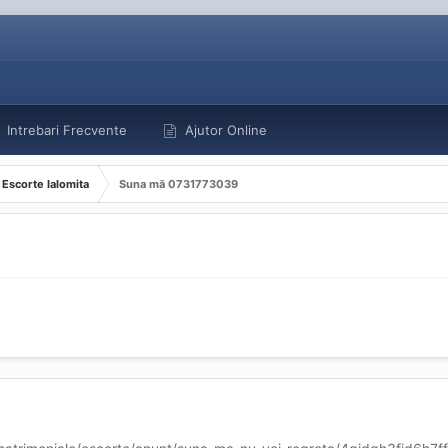
Intrebari Frecvente
Ajutor Online
Escorte Ialomita
Suna mă 0731773039