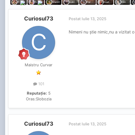
Curiosul73
Postat
Iulie 13, 2025
Nimeni nu știe nimic,nu a vizitat 
Maistru Curvar
101
Reputație:
5
Oras:
Slobozia
Curiosul73
Postat
Iulie 13, 2025