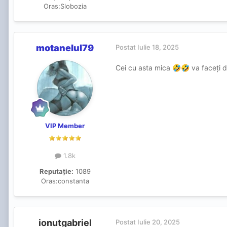
Oras:
Slobozia
motanelul79
Postat
Iulie 18, 2025
Cei cu asta mica
va faceți d
🤣
🤣
VIP Member
1.8k
Reputație:
1089
Oras:
constanta
ionutgabriel
Postat
Iulie 20, 2025