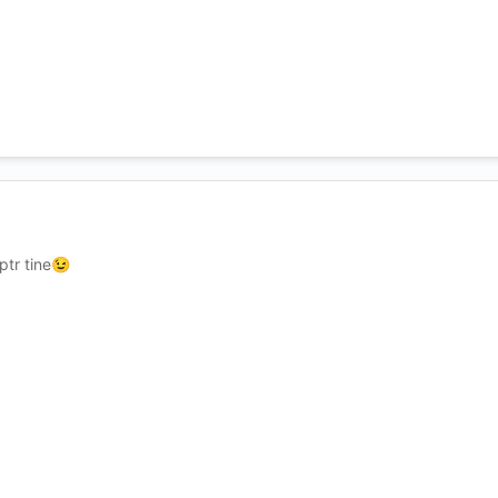
tr tine
😉