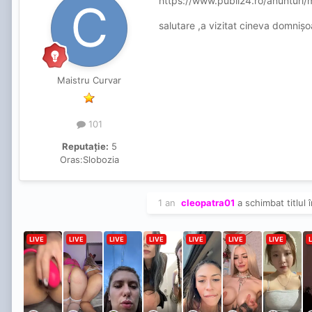
https://www.publi24.ro/anunturi
salutare
,a vizitat cineva domnișo
Maistru Curvar
101
Reputație:
5
Oras:
Slobozia
1 an
cleopatra01
a schimbat titlul 