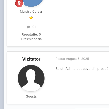
Maistru Curvar
101
Reputație:
5
Oras:
Slobozia
Vizitator
Postat
August 5, 2025
Salut! Ati marcat ceva din prospă
Guests