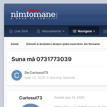
Live Girls
Abonamente
Navigare
Acasă
Discutii si dezbateri despre piata escortelor din Romania
Suna mă 0731773039
De
Curiosul73
Iulie 13, 2025
în
Escorte Ialomita
Curiosul73
Postat
Iulie 13, 2025