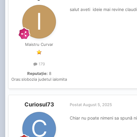
salut aveti ideie mai revine clau
Maistru Curvar
179
Reputație:
8
Oras:
slobozia judetul ialomita
Curiosul73
Postat
August 5, 2025
Chiar nu poate nimeni sa spună 