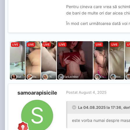
Pentru cineva care vrea să schimb
de bani de multe ori dar aicea ch
În mod cert următoarea dată voi m
samoarapisicile
Postat
August 4, 2025
La 04.08.2025 la 17:36,
do
este vorba numai despre masaj e