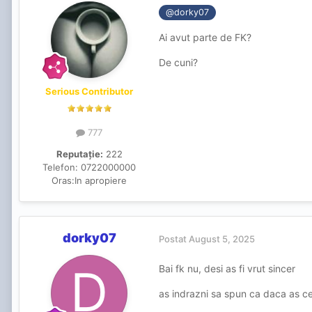
@dorky07
Ai avut parte de FK?
De cuni?
Serious Contributor
777
Reputație:
222
Telefon:
0722000000
Oras:
In apropiere
dorky07
Postat
August 5, 2025
Bai fk nu, desi as fi vrut sincer
as indrazni sa spun ca daca as cen