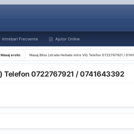
Intrebari Frecvente
Ajutor Online
Masaj erotic
Masaj Bliss (strada Heliade intre Vii) Telefon 0722767921 / 07
Vii) Telefon 0722767921 / 0741643392