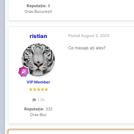
Reputație:
8
Oras:
Bucuresti
ristian
Postat
August 5, 2025
Ce masaje ați ales?
VIP Member
1.2k
Reputație:
332
Oras:
Buc