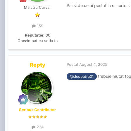
Pai si de ce ai postat la escorte s
Maistru Curvar
159
Reputație:
80
Oras:
in pat cu sotia ta
Repty
Postat
August 4, 2025
trebuie mutat topi
@cleopatra01
Serious Contributor
234