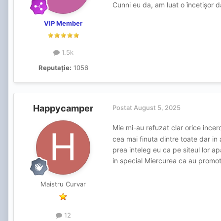
Cunni eu da, am luat o încetișor d
VIP Member
1.5k
Reputație:
1056
Happycamper
Postat
August 5, 2025
Mie mi-au refuzat clar orice ince
cea mai finuta dintre toate dar i
prea inteleg eu ca pe siteul lor a
in special Miercurea ca au promo
Maistru Curvar
12