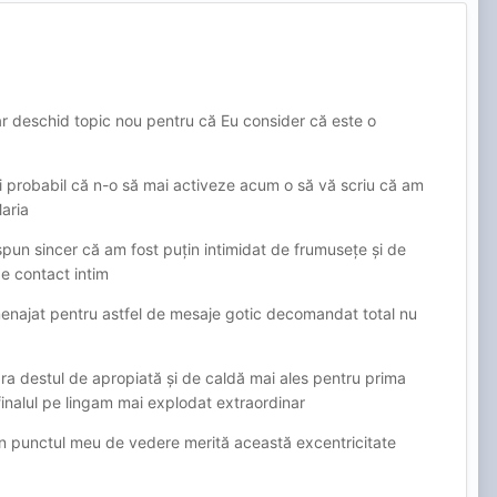
ar deschid topic nou pentru că Eu consider că este o
i probabil că n-o să mai activeze acum o să vă scriu că am
Maria
un sincer că am fost puțin intimidat de frumusețe și de
de contact intim
amenajat pentru astfel de mesaje gotic decomandat total nu
a destul de apropiată și de caldă mai ales pentru prima
 finalul pe lingam mai explodat extraordinar
n punctul meu de vedere merită această excentricitate