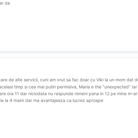
ar da
rcare de alte servicii, cuni am vrut sa fac doar cu Viki la un mom dat
n acelasi timp si cea mai putin permisiva, Maria e the "unexpected" I
pare ora 11 dar niciodata nu raspunde nimeni pana in 12 pe mine m-ar av
tie la 4 maini dar ma avantajeaza ca lucrez aproape