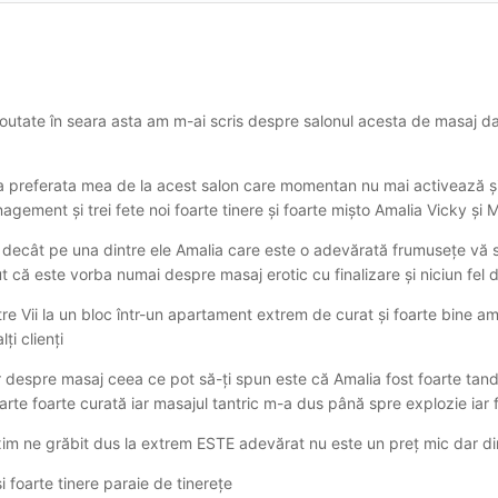
noutate în seara asta am m-ai scris despre salonul acesta de masaj d
na preferata mea de la acest salon care momentan nu mai activează ș
ement și trei fete noi foarte tinere și foarte mișto Amalia Vicky și 
decât pe una dintre ele Amalia care este o adevărată frumusețe vă sp
ut că este vorba numai despre masaj erotic cu finalizare și niciun fel 
tre Vii la un bloc într-un apartament extrem de curat și foarte bine 
ți clienți
despre masaj ceea ce pot să-ți spun este că Amalia fost foarte tandr
foarte foarte curată iar masajul tantric m-a dus până spre explozie iar
im ne grăbit dus la extrem ESTE adevărat nu este un preț mic dar di
i foarte tinere paraie de tinerețe