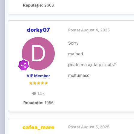
Reputație:
2668
dorky07
Postat
August 4, 2025
Sorry
my bad
poate ma ajuta pisicuts?
multumesc
VIP Member
1.5k
Reputație:
1056
cafea_mare
Postat
August 5, 2025