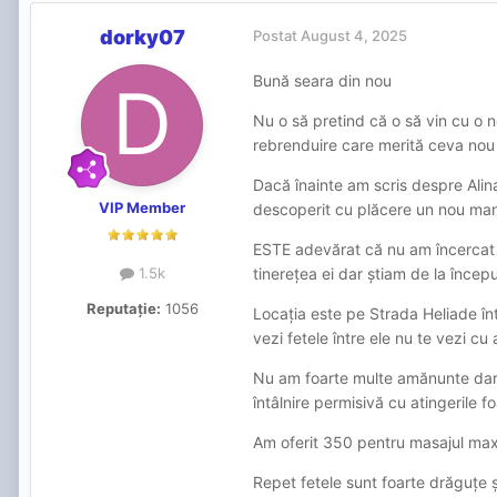
dorky07
Postat
August 4, 2025
Bună seara din nou
Nu o să pretind că o să vin cu o 
rebrenduire care merită ceva nou
Dacă înainte am scris despre Ali
VIP Member
descoperit cu plăcere un nou manag
ESTE adevărat că nu am încercat 
tinerețea ei dar știam de la încep
1.5k
Reputație:
1056
Locația este pe Strada Heliade în
vezi fetele între ele nu te vezi cu al
Nu am foarte multe amănunte dar 
întâlnire permisivă cu atingerile 
Am oferit 350 pentru masajul max
Repet fetele sunt foarte drăguțe ș