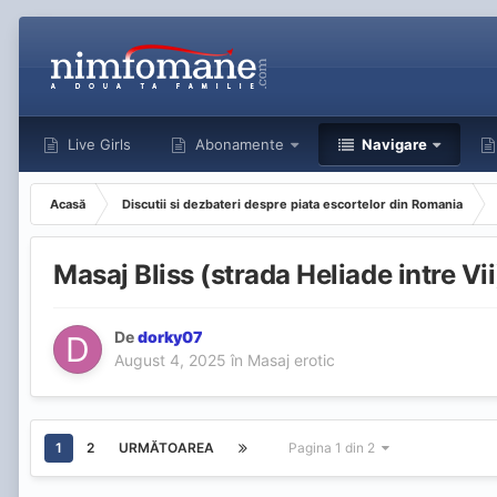
Live Girls
Abonamente
Navigare
Acasă
Discutii si dezbateri despre piata escortelor din Romania
Masaj Bliss (strada Heliade intre 
De
dorky07
August 4, 2025
în
Masaj erotic
1
2
URMĂTOAREA
Pagina 1 din 2