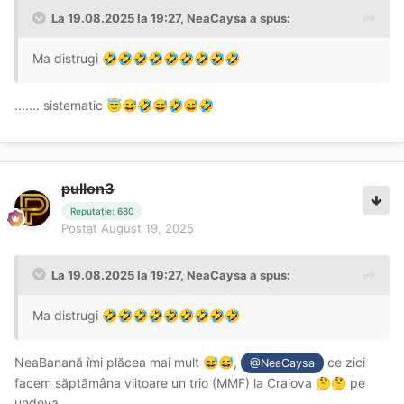
La 19.08.2025 la 19:27,
NeaCaysa
a spus:
Ma distrugi
🤣
🤣
🤣
🤣
🤣
🤣
🤣
🤣
🤣
....... sistematic
😇
😅
🤣
😅
🤣
😅
🤣
pullon3
Reputație: 680
Postat
August 19, 2025
La 19.08.2025 la 19:27,
NeaCaysa
a spus:
Ma distrugi
🤣
🤣
🤣
🤣
🤣
🤣
🤣
🤣
🤣
NeaBanană îmi plăcea mai mult
,
ce zici
😅
😅
@NeaCaysa
facem săptămâna viitoare un trio (MMF) la Craiova
pe
🤔
🤔
undeva ...