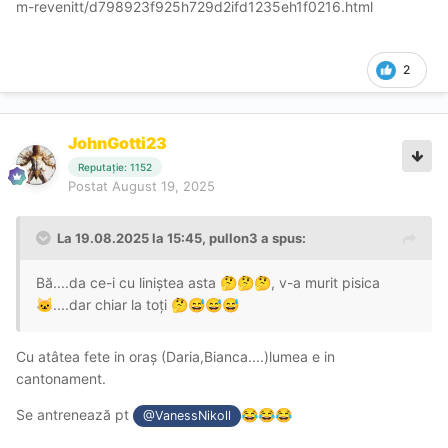
m-revenitt/d798923f925h729d2ifd1235eh1f0216.html
2
JohnGotti23
Reputație: 1152
Postat
August 19, 2025
La 19.08.2025 la 15:45,
pullon3
a spus:
Bă....da ce-i cu liniștea asta
, v-a murit pisica
🤔
🤔
🤔
....dar chiar la toți
🐱
🤔
😅
😅
😅
Cu atâtea fete in oraș (Daria,Bianca....)lumea e in
cantonament.
Se antrenează pt
😂
😂
😂
@VanessNikoll