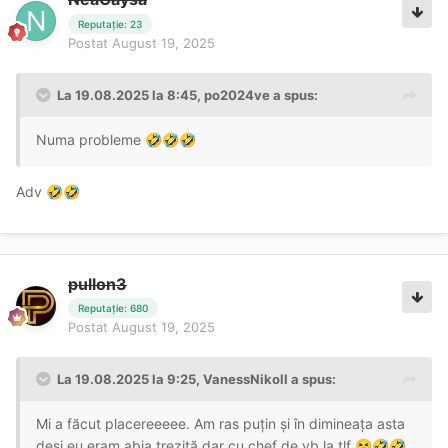
Reputație: 23
Postat
August 19, 2025
La 19.08.2025 la 8:45,
po2024ve
a spus:
Numa probleme
🤣
🤣
🤣
Adv
🤣
🤣
pullon3
Reputație: 680
Postat
August 19, 2025
La 19.08.2025 la 9:25,
VanessNikoll
a spus:
Mi a făcut placereeeee. Am ras puțin și în dimineața asta
deși eu eram abia trezită dar cu chef de vb la tlf
.
😆
🤣
🤣