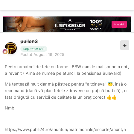
pullon3
Reputație: 680
Postat
August 19, 2025
Pentru amatorii de fete cu forme , BBW cum le mai spunem noi ,
a revenit ( Alina se numea pe atunci, la pensiunea Bulevard).
Mă tentează mult dar mă păstrez pentru "altcineva"
, însă o
😇
recomand (dacă vă plac fetele zdravene cu puțină burtică) , o
fată drăguță cu servicii de calitate la un preț corect
👍
👍
Nmb!
https://www.publi24.ro/anunturi/matrimoniale/escorte/anunt/a