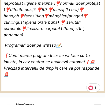
neprotejat (
igiena maximă
)
❣️
normal( doar protejat
)
❣️
diferite poziții
❣️
69
❣️
masaj (la ora)
❣️
handjob
❣️
facesitting
❣️
mângâieri/atingeri
❣️
cunilingus( igiena orala bună)
❣️
sărutări
corporale
❣️
finalizare corporală (fund, sâni,
abdomen).
Programări doar pe whtssp
📝
.
❗
️️Confirmarea programărilor se va face cu 1h
înainte, în caz contrar se anulează automat
❗
🚨
Precizați intervalul de timp în care va pot răspunde
🚨
1
NeaCaysa