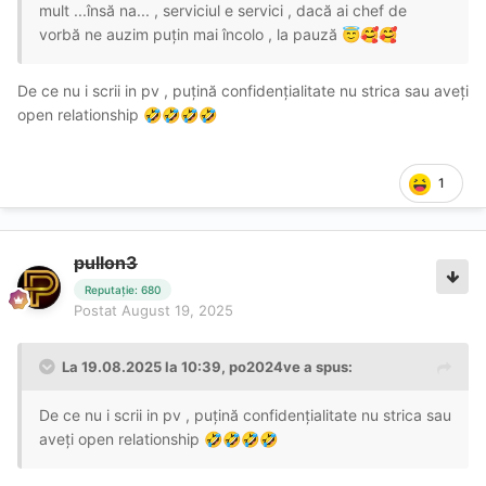
mult ...însă na... , serviciul e servici , dacă ai chef de
vorbă ne auzim puțin mai încolo , la pauză
😇
🥰
🥰
De ce nu i scrii in pv , puțină confidențialitate nu strica sau aveți
open relationship
🤣
🤣
🤣
🤣
1
pullon3
Reputație: 680
Postat
August 19, 2025
La 19.08.2025 la 10:39,
po2024ve
a spus:
De ce nu i scrii in pv , puțină confidențialitate nu strica sau
aveți open relationship
🤣
🤣
🤣
🤣