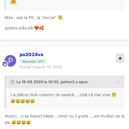
🤗
Mda , ești la P6 , la "doi tei"
,
😇
ședere plăcută
❤️
🥰
po2024ve
Reputație: 2277
Postat
August 19, 2025
La 19.08.2025 la 10:53,
pullon3
a spus:
I-a plăcut mult caterinc de aseară ,...zisă că mai vrea
😇
😅
😅
😅
😅
😅
Atunci....o sa împart bilete ...nimic nu ii gratis ....am învățat de la
ele
😅
😅
😅
😅