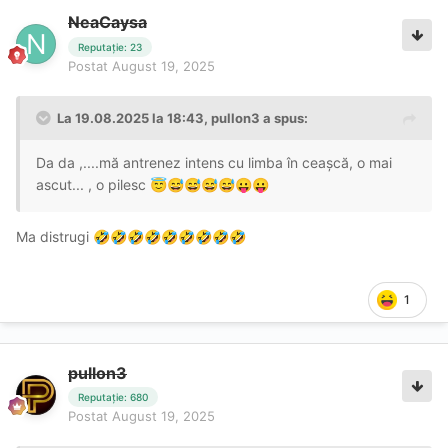
NeaCaysa
Reputație: 23
Postat
August 19, 2025
La 19.08.2025 la 18:43,
pullon3
a spus:
Da da ,....mă antrenez intens cu limba în ceașcă, o mai
ascut... , o pilesc
😇
😅
😅
😅
😅
😛
😛
Ma distrugi
🤣
🤣
🤣
🤣
🤣
🤣
🤣
🤣
🤣
1
pullon3
Reputație: 680
Postat
August 19, 2025