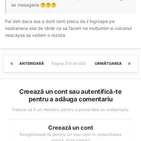
iar mesageria
🤔
🤔
🤔
Pai deh daca asa a dorit tanti pisicu da il îngroape pe
neabanana asa de tânăr ce sa facem ne mulțumim si vulcanul
neacaysa sa vedem o rezista
ANTERIOARĂ
Pagina 316 din 506
URMĂTOAREA
Creează un cont sau autentifică-te
pentru a adăuga comentariu
Trebuie să fi un membru pentru a putea lăsa un comentariu.
Creează un cont
Înregistrează-te pentru un nou cont în comunitatea
nostră. Este simplu!