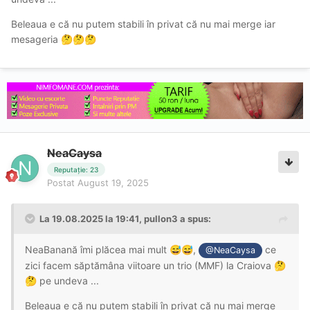
Beleaua e că nu putem stabili în privat că nu mai merge iar
mesageria
🤔
🤔
🤔
NeaCaysa
Reputație: 23
Postat
August 19, 2025
La 19.08.2025 la 19:41,
pullon3
a spus:
NeaBanană îmi plăcea mai mult
,
ce
😅
😅
@NeaCaysa
zici facem săptămâna viitoare un trio (MMF) la Craiova
🤔
pe undeva ...
🤔
Beleaua e că nu putem stabili în privat că nu mai merge