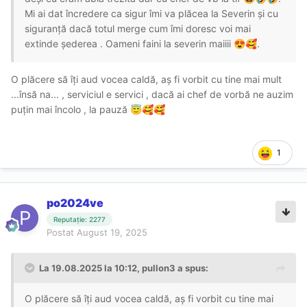
Mi ai dat încredere ca sigur îmi va plăcea la Severin și cu
siguranță dacă totul merge cum îmi doresc voi mai
extinde șederea . Oameni faini la severin maiiii
.
😍
🥰
O plăcere să îți aud vocea caldă, aș fi vorbit cu tine mai mult
...însă na... , serviciul e servici , dacă ai chef de vorbă ne auzim
puțin mai încolo , la pauză
😇
🥰
🥰
1
po2024ve
Reputație: 2277
Postat
August 19, 2025
La 19.08.2025 la 10:12,
pullon3
a spus:
O plăcere să îți aud vocea caldă, aș fi vorbit cu tine mai