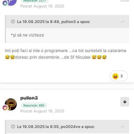
Reputație: 2277
Postat
August 19, 2025
La 19.08.2025 la 8:48,
pullon3
a spus:
*și să ne viziteze
Imi poți faci si mie o programare ...ca tot sunteteti la catarama
doresc prin decembrie ...de Sf Niculae
😅
😅
😅
😅
😅
2
pullon3
Reputație: 680
Postat
August 19, 2025
La 19.08.2025 la 8:55,
po2024ve
a spus: