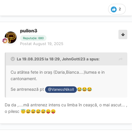
2
pullon3
Reputație: 680
Postat
August 19, 2025
La 19.08.2025 la 18:29,
JohnGotti23
a spus:
Cu atâtea fete in oraș (Daria,Bianca....)lumea e in
cantonament.
Se antrenează pt
😂
😂
😂
@VanessNikoll
Da da ,....mă antrenez intens cu limba în ceașcă, o mai ascut... ,
o pilesc
😇
😅
😅
😅
😅
😛
😛