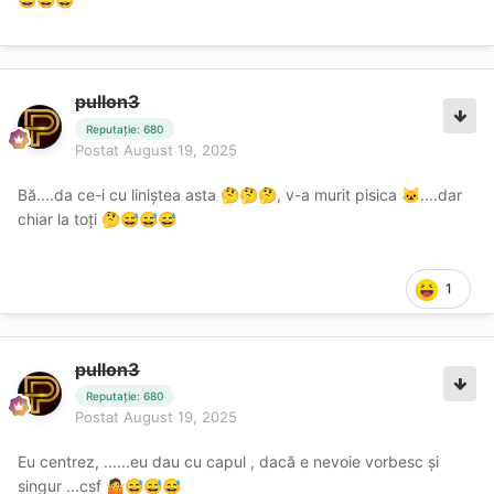
😅
😅
😅
pullon3
Reputație: 680
Postat
August 19, 2025
Bă....da ce-i cu liniștea asta
, v-a murit pisica
....dar
🤔
🤔
🤔
🐱
chiar la toți
🤔
😅
😅
😅
1
pullon3
Reputație: 680
Postat
August 19, 2025
Eu centrez, ......eu dau cu capul , dacă e nevoie vorbesc și
singur ...csf
🤷
😅
😅
😅