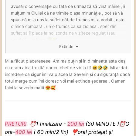
avusăi o conversație cu fata ce urmează să vină mâine , îi
mulțumim Giuliei că ne trimite o așa minunăție , pot să vă
spun că m-a uns la suflet cât de frumos mi-a vorbit , este
o mică comoară , un o frumos ca să zic așa , sper din
suflet să îi placa la noi sonda ne viziteze regulat (sau
regulați ....mă rog
).
😇
😅
Extinde
Nu pot ajunge mâine din păcate însă intenționez să îi fac
măcar două vizite , intenționează să zăbovească 4 zile
Mi a făcut placereeeee. Am ras puțin și în dimineața asta deși
am înțeles . Te pup
, o zi
😘
😘
😘
@VanessNikoll
eu eram abia trezită dar cu chef de vb la tlf
. Mi ai dat
😆
🤣
🤣
frumoasă
🤗
🤗
🤗
❤️
încredere ca sigur îmi va plăcea la Severin și cu siguranță dacă
totul merge cum îmi doresc voi mai extinde șederea . Oameni
faini la severin maiiii
.
😍
🥰
PRETURI
:
⏰
1 finalizare -
200 lei
(30 MINUTE )
⏰
O
ora-
400 lei
( 60 min/2 fin)
❣️
oral protejat și