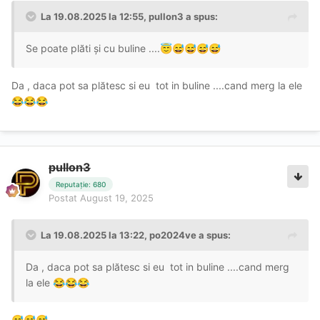
La 19.08.2025 la 12:55,
pullon3
a spus:
Se poate plăti și cu buline ....
😇
😅
😅
😅
😅
Da , daca pot sa plătesc si eu tot in buline ....cand merg la ele
😂
😂
😂
pullon3
Reputație: 680
Postat
August 19, 2025
La 19.08.2025 la 13:22,
po2024ve
a spus:
Da , daca pot sa plătesc si eu tot in buline ....cand merg
la ele
😂
😂
😂