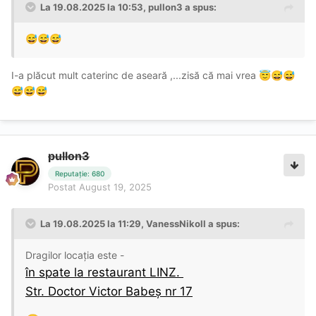
La 19.08.2025 la 10:53,
pullon3
a spus:
😅
😅
😅
I-a plăcut mult caterinc de aseară ,...zisă că mai vrea
😇
😅
😅
😅
😅
😅
pullon3
Reputație: 680
Postat
August 19, 2025
La 19.08.2025 la 11:29,
VanessNikoll
a spus:
Dragilor locația este -
în spate la restaurant LINZ.
Str. Doctor
Victor Babeș nr
17