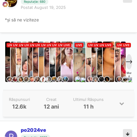
Reputație: 680
Postat
August 19, 2025
*și să ne viziteze
Răspunsuri
Creat
Ultimul Răspuns
12.6k
12 ani
11 h
po2024ve