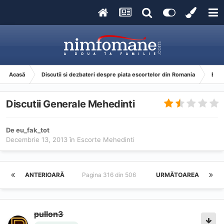
Acasă
Discutii si dezbateri despre piata escortelor din Romania
Esco
Discutii Generale Mehedinti
De
eu_fak_tot
Decembrie 13, 2013
în
Escorte Mehedinti
ANTERIOARĂ
Pagina 316 din 506
URMĂTOAREA
pullon3