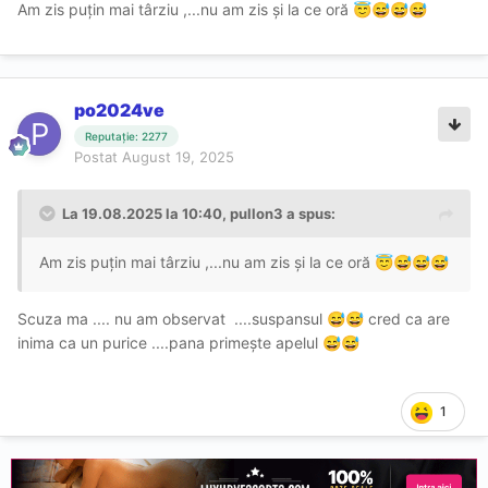
Am zis puțin mai târziu ,...nu am zis și la ce oră
😇
😅
😅
😅
po2024ve
Reputație: 2277
Postat
August 19, 2025
La 19.08.2025 la 10:40,
pullon3
a spus:
Am zis puțin mai târziu ,...nu am zis și la ce oră
😇
😅
😅
😅
Scuza ma .... nu am observat ....suspansul
cred ca are
😅
😅
inima ca un purice ....pana primește apelul
😅
😅
1