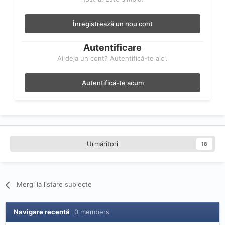
Înregistrează un nou cont
Autentificare
Ai deja un cont? Autentifică-te aici.
Autentifică-te acum
Urmăritori
18
Mergi la listare subiecte
Navigare recentă
0 members