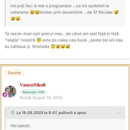
Imi poți faci si mie o programare ...ca tot sunteteti la
catarama
doresc prin decembrie ...de Sf Niculae
😅
😅
😅
😅
😅
Te rezolv doar ești amicul meu , de când am stat față în față
"relația" noastră
este pe calea cea bună , peste doi ani dau
😇
eu cafeaua și limonada
😇
😅
😅
😅
Escorta
VanessNikoll
Reputație: 1035
Postat
August 19, 2025
La 19.08.2025 la 8:47,
pullon3
a spus:
Hei salute',