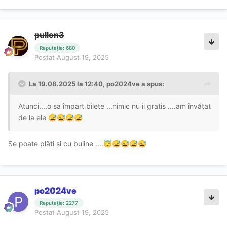
pullon3
Reputație: 680
Postat
August 19, 2025
La 19.08.2025 la 12:40,
po2024ve
a spus:
Atunci....o sa împart bilete ...nimic nu ii gratis ....am învățat
de la ele
😅
😅
😅
😅
Se poate plăti și cu buline ....
😇
😅
😅
😅
😅
po2024ve
Reputație: 2277
Postat
August 19, 2025