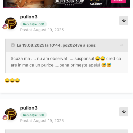
pullon3
Reputație: 680
Postat
August 19, 2025
La 19.08.2025 la 10:44,
po2024ve
a spus:
Scuza ma .... nu am observat ....suspansul
cred ca
😅
😅
are inima ca un purice ....pana primește apelul
😅
😅
😅
😅
😅
pullon3
Reputație: 680
Postat
August 19, 2025