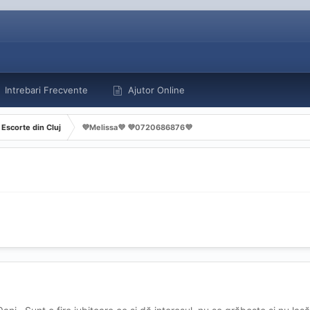
Intrebari Frecvente
Ajutor Online
Escorte din Cluj
💜Melissa💜 💜0720686876💜