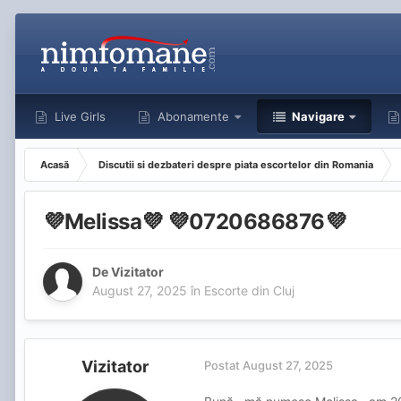
Live Girls
Abonamente
Navigare
Acasă
Discutii si dezbateri despre piata escortelor din Romania
💜Melissa💜 💜0720686876💜
De Vizitator
August 27, 2025
în
Escorte din Cluj
Vizitator
Postat
August 27, 2025