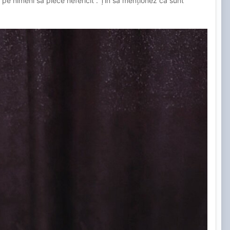
ă pe nimeni să plece nefericit . Țin să menționez ca sunt