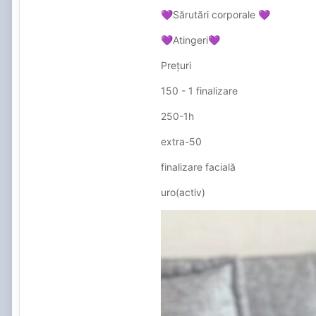
Sărutări corporale
💜
💜
Atingeri
💜
💜
Prețuri
150 - 1 finalizare
250-1h
extra-50
finalizare facială
uro(activ)