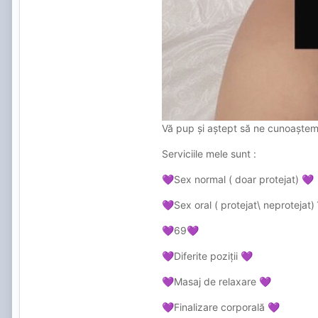
Vă pup și aștept să ne cunoaște
Serviciile mele sunt :
Sex normal ( doar protejat)
💜
💜
Sex oral ( protejat\ neprotejat) 
💜
69
💜
💜
Diferite poziții
💜
💜
Masaj de relaxare
💜
💜
Finalizare corporală
💜
💜