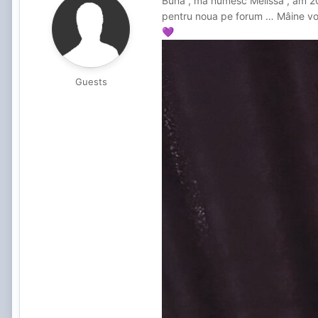
Bună , mă numesc Melissa , am 20an
pentru noua pe forum … Mâine voi 
💜
Guests