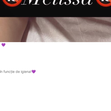
m
💜
în funcție de igiena!
💜