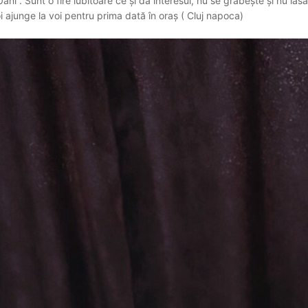
i . Sunt o fire iubitoare ce și dă interesul, nu se grăbește și nu las
ajunge la voi pentru prima dată în oraș ( Cluj napoca)