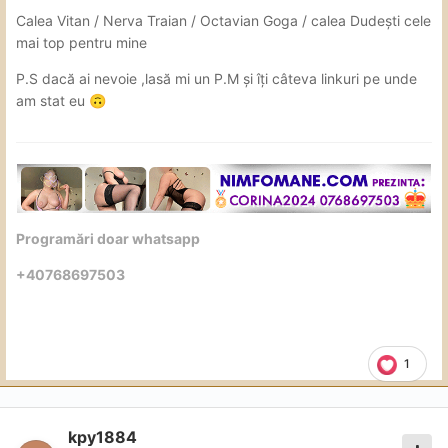
Calea Vitan / Nerva Traian / Octavian Goga / calea Dudești cele
mai top pentru mine
P.S dacă ai nevoie ,lasă mi un P.M și îți câteva linkuri pe unde
am stat eu
🙃
Programări doar whatsapp
+40768697503
1
kpy1884