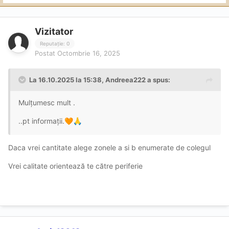
Vizitator
Reputație: 0
Postat
Octombrie 16, 2025
La 16.10.2025 la 15:38,
Andreea222
a spus:
Mulțumesc mult .
..pt informații.
🧡
🙏
Daca vrei cantitate alege zonele a si b enumerate de colegul
Vrei calitate orientează te către periferie