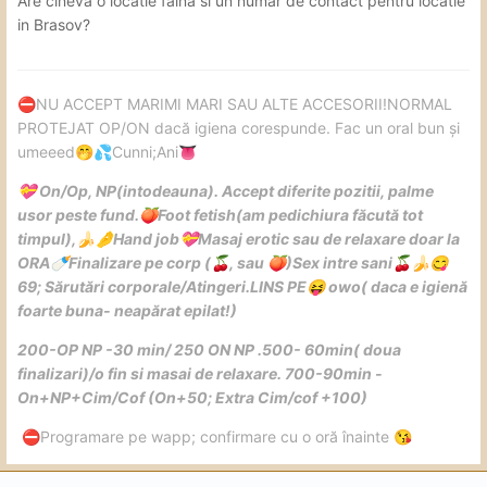
Are cineva o locatie faină si un numar de contact pentru locatie
in Brasov?
️NU ACCEPT MARIMI MARI SAU ALTE ACCESORII!NORMAL
⛔
PROTEJAT OP/ON dacă igiena corespunde. Fac un oral bun și
umeeed
Cunni;Ani
🤭
💦
👅
On/Op, NP(intodeauna). Accept diferite pozitii, palme
💝
usor peste fund.
Foot fetish(am pedichiura făcută tot
🍑
timpul),
Hand job
Masaj erotic sau de relaxare doar la
🍌
🤌
💝
ORA
Finalizare pe corp (
, sau
)
Sex intre sani
🍼
🍒
🍑
🍒
🍌
😋
69;
Sărutări corporale/Atingeri.
LINS PE
owo( daca e igienă
😝
foarte buna- neapărat epilat!)
200-OP NP -30 min/ 250 ON NP .
500- 60min( doua
finalizari)/o fin si masai de relaxare. 700-90min -
On+NP+Cim/Cof (On+50; Extra Cim/cof +100)
️Programare pe wapp; confirmare cu o oră înainte
⛔
😘