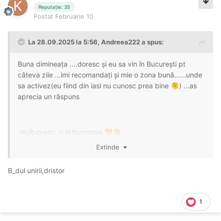
Reputație: 35
Postat
Februarie 10
La 28.09.2025 la 5:56,
Andreea222
a spus:
Buna dimineața ....doresc și eu sa vin în București pt
câteva zile ...imi recomandați și mie o zona bună......unde
sa activez(eu fiind din iasi nu cunosc prea bine
) ...as
🫠
aprecia un răspuns
.mulțumesc..o zi frumoasa
🧡
😘
Extinde
B_dul unirii,dristor
1