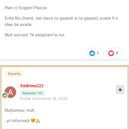
Plan c) Exigent Plazza
Evita Rin Grand, dar daca nu gasesti si nu gasesti, poate fi o
idee de avarie.
Mult succes! Te asteptam la noi.
1
2
Escorta
Andreea222
Reputație: 722
Postat
Octombrie 16, 2025
Mulțumesc mult .
..pt informații.
🧡
🙏