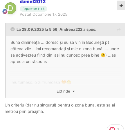
daniel2012
Reputație: 1146
Postat
Octombrie 17, 2025
La 28.09.2025 la 5:56,
Andreea222
a spus:
Buna dimineața ....doresc și eu sa vin în București pt
câteva zile ...imi recomandați și mie o zona bună......unde
sa activez(eu fiind din iasi nu cunosc prea bine
) ...as
🫠
aprecia un răspuns
.mulțumesc..o zi frumoasa
🧡
😘
Extinde
Un criteriu (dar nu singurul) pentru o zona buna, este sa ai
metrou prin preajma.
1