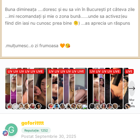
Buna dimineața ....doresc și eu sa vin în București pt câteva zile
...imi recomandați și mie o zona bună......unde sa activez(eu
fiind din iasi nu cunosc prea bine
) ...as aprecia un răspuns
🫠
.mulțumesc..o zi frumoasa
🧡
😘
goforitttt
Reputație: 1252
Postat
Septembrie 30, 2025