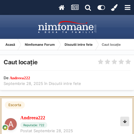
Acasă
Nimfomane Forum
Discutii intre fete
Caut locație
Caut locație
De
Andreea222
Septembrie 28, 2025
în
Discutii intre fete
Escorta
Andreea222
Reputație: 722
Postat
Septembrie 28, 2025