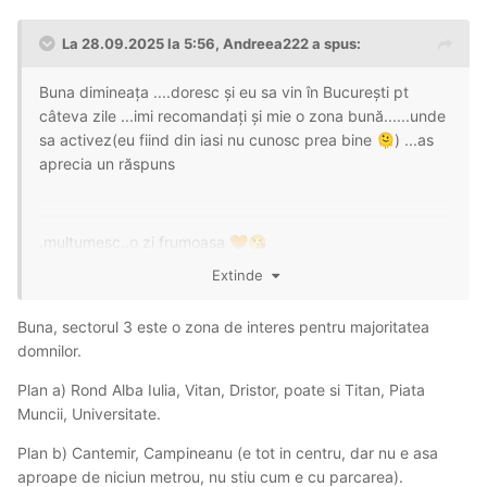
La 28.09.2025 la 5:56,
Andreea222
a spus:
Buna dimineața ....doresc și eu sa vin în București pt
câteva zile ...imi recomandați și mie o zona bună......unde
sa activez(eu fiind din iasi nu cunosc prea bine
) ...as
🫠
aprecia un răspuns
.mulțumesc..o zi frumoasa
🧡
😘
Extinde
Buna, sectorul 3 este o zona de interes pentru majoritatea
domnilor.
Plan a) Rond Alba Iulia, Vitan, Dristor, poate si Titan, Piata
Muncii, Universitate.
Plan b) Cantemir, Campineanu (e tot in centru, dar nu e asa
aproape de niciun metrou, nu stiu cum e cu parcarea).