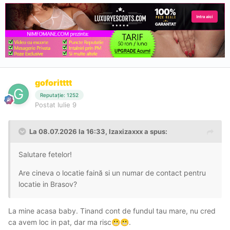
goforitttt
Reputație: 1252
Postat
Iulie 9
La 08.07.2026 la 16:33,
Izaxizaxxx
a spus:
Salutare fetelor!
Are cineva o locatie faină si un numar de contact pentru
locatie in Brasov?
La mine acasa baby. Tinand cont de fundul tau mare, nu cred
ca avem loc in pat, dar ma risc
.
😬
😬