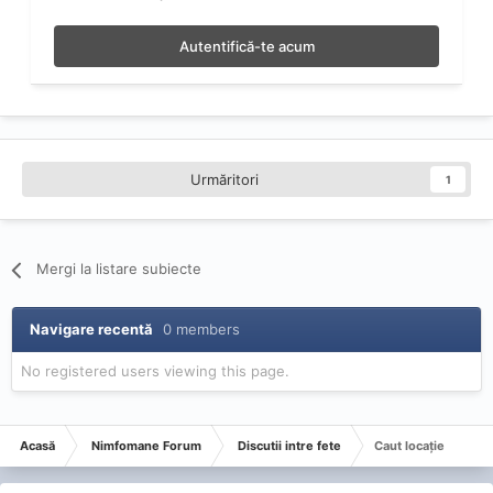
Autentifică-te acum
Urmăritori
1
Mergi la listare subiecte
Navigare recentă
0 members
No registered users viewing this page.
Acasă
Nimfomane Forum
Discutii intre fete
Caut locație