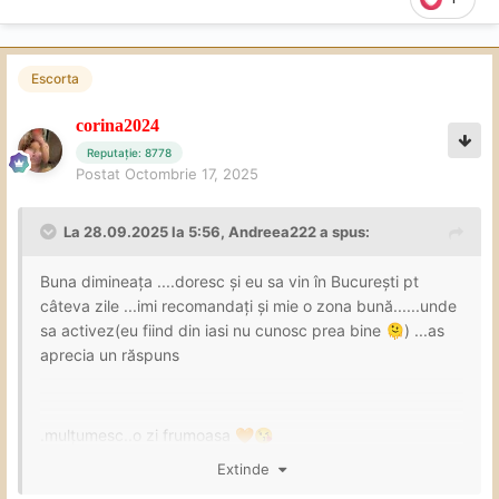
Escorta
corina2024
Reputație: 8778
Postat
Octombrie 17, 2025
La 28.09.2025 la 5:56,
Andreea222
a spus:
Buna dimineața ....doresc și eu sa vin în București pt
câteva zile ...imi recomandați și mie o zona bună......unde
sa activez(eu fiind din iasi nu cunosc prea bine
) ...as
🫠
aprecia un răspuns
.mulțumesc..o zi frumoasa
🧡
😘
Extinde