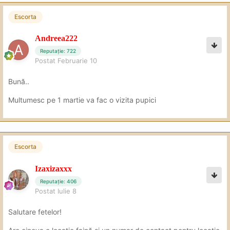
Escorta
Andreea222
Reputație: 722
Postat
Februarie 10
Bună..
Multumesc pe 1 martie va fac o vizita pupici
Escorta
Izaxizaxxx
Reputație: 406
Postat
Iulie 8
Salutare fetelor!