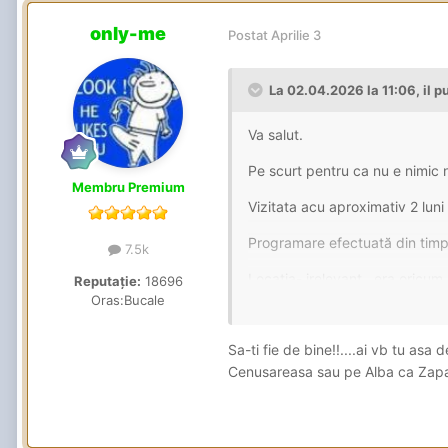
only-me
Postat
Aprilie 3
La 02.04.2026 la 11:06,
il 
Va salut.
Pe scurt pentru ca nu e nimic 
Membru Premium
Vizitata acu aproximativ 2 luni 
Programare efectuată din timp 
7.5k
Locația- irelevant , era oricum 
Reputație:
18696
Oras:
Bucale
Aspect- 7 medie , slim , relativ
strict părerea mea - ) , cracii 
Sa-ti fie de bine!!....ai vb tu asa
Cenusareasa sau pe Alba ca Zapad
Oral - 6 cu indulgenta, necauc
am simțit mare lucru , lipsind
Normal- 6 , în LOT, sare în pu