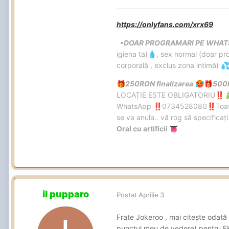
https://onlyfans.com/xrx69
•DOAR PROGRAMARI PE WHAT
igiena ta)
, sex normal (doar pro
💧
corporală , exclus zona intimă)

250RON finalizarea
500
🎁
🥵
🎁
LOCAȚIE ESTE OBLIGATORIU
‼️

WhatsApp
0734528080
Toat
‼️
‼️
se va anula.. vă rog să specificaț
Oral cu artificii
👅
il pupparo
Postat
Aprilie 3
Frate Jokeroo , mai citește odată 
punctul meu de vedere) pentru FK 