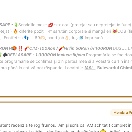
SAPP •
Serviciile mele:
sex oral (protejat sau neprotejat în funcț
🔋
💋
tejat )
diferite poziții 🩷 sărutări corporale și mângâieri
COB (fi
🔥
😻
, Footfetish
69
, hand job
,duș
împreună

👣
🫶🏻
👌🏻
🚿
RON H
CIM-100Ron /
Fk fin 50Ron /H 100RON
DUȘUL LA
🥵
‼️
🧨
🧨
DEPLASARE - 1.000RON incluse fk/cim
Programările se fac doa

♠️
e programările se confirmă și din partea mea și a voastră cu 1 h înain
i ora până la cat vă pot răspunde. Locatație-
IASi
-
Bulevardul Chimie
Membru P
atent recenzia te rog frumos. Am și scris ca AM achitat ( complet inu
care e absolut sublim , dar lipsește cu desăvârșire
. Adică, pe