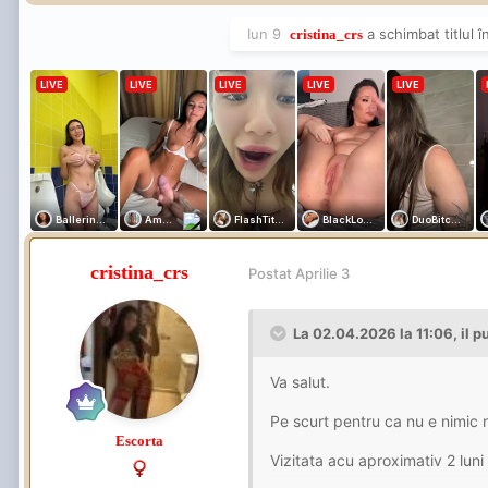
mitraliat-o și am finalizat.
Iun 9
a schimbat titlul î
cristina_crs
Igiena- nu pot nota ,nu i-am da
GFE - nu notez , bineînțeles ca 
pe buze.
Atitudinea însă o notez cu 9 , 
prietenoasa.
Pe partea de servicii însă.... s
Repet , totul bineînțeles stric
cristina_crs
Postat
Aprilie 3
În cazul meu , un fut banal , d
O zi buna va doresc !
La 02.04.2026 la 11:06,
il 
Va salut.
Pe scurt pentru ca nu e nimic 
Escorta
Vizitata acu aproximativ 2 luni 