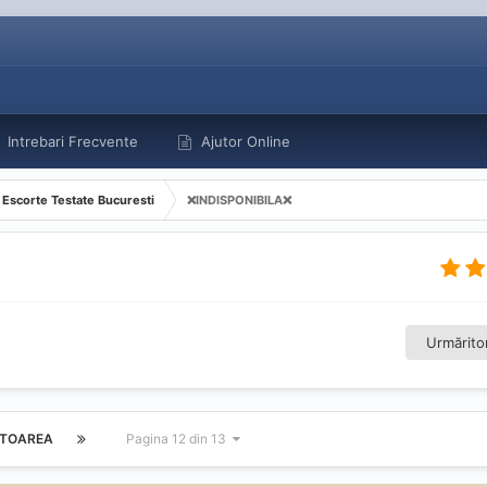
Intrebari Frecvente
Ajutor Online
Escorte Testate Bucuresti
❌INDISPONIBILA❌
Urmăritor
TOAREA
Pagina 12 din 13