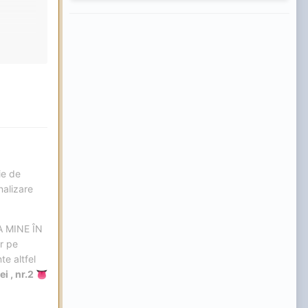
n jos -
te, nu
ie de
nalizare
eftini
 MINE ÎN
a,
r pe
te altfel
i , nr.2
👅