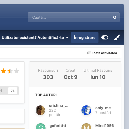
Utilizator existent? Autentifică-te
Înregistrare
Toată activitatea
Răspunsuri
Creat
Ultimul Răspuns
303
Oct 9
Iun 10
i
75
TOP AUTORI
cristina_crs
only-me
222
7 postări
postări
goforitttt
Mirel1956