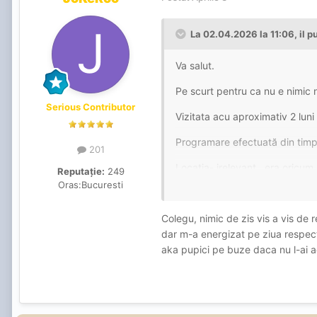
La 02.04.2026 la 11:06,
il 
Va salut.
Pe scurt pentru ca nu e nimic 
Serious Contributor
Vizitata acu aproximativ 2 luni 
Programare efectuată din timp 
201
Locația- irelevant , era oricum 
Reputație:
249
Oras:
Bucuresti
Aspect- 7 medie , slim , relativ
strict părerea mea - ) , cracii 
Colegu, nimic de zis vis a vis de r
dar m-a energizat pe ziua respect
Oral - 6 cu indulgenta, necauc
aka pupici pe buze daca nu l-ai a
am simțit mare lucru , lipsind
Normal- 6 , în LOT, sare în pu
mitraliat-o și am finalizat.
Igiena- nu pot nota ,nu i-am da