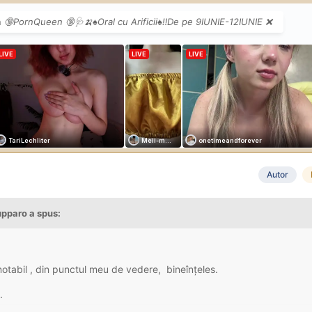
n
🔞PornQueen 🔞🩺🍌♠️Oral cu Arificii♠️‼️De pe 9IUNIE-12IUNIE ❌
t limbi în pizda, dar cred ca era curata.
am achitat suplimentar si inutil FK-ul care e o baliverna , niște pupici i
pentru ca în preambulul futului a fost super de gașca, vesela, jovial
e vede mai sus.
t din punctul meu de vedere, restul poate au mai multa bafta.
Autor
e serviciu , de nerevenit.
pupparo
a spus:
notabil , din punctul meu de vedere, bineînțeles.
.