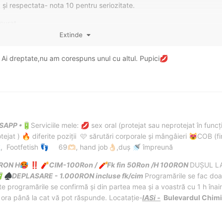
și respectata- nota 10 pentru seriozitate.
curat .
Extinde
 frumușică la fata ( dar buzele alea super botoxate o trag rău de tot î
frumoși, sânii moi și lăsați, carnea moale pe cur .
Ai dreptate,nu am corespuns unul cu altul. Pupici
💋
iucat, este adânc, nimic de zis , dar din cauza buzelor alea botoxa
 o presiune corespunzătoare pe pula.
la sa te termine repede , deh n-a mers , am schimbat în căprita, am
SAPP •
Serviciile mele:
sex oral (protejat sau neprotejat în funcț
🔋
💋
t limbi în pizda, dar cred ca era curata.
tejat )
diferite poziții 🩷 sărutări corporale și mângâieri
COB (fi
🔥
😻
am achitat suplimentar si inutil FK-ul care e o baliverna , niște pupici i
, Footfetish
69
, hand job
,duș
împreună

👣
🫶🏻
👌🏻
🚿
RON H
CIM-100Ron /
Fk fin 50Ron /H 100RON
DUȘUL LA
🥵
‼️
🧨
🧨
pentru ca în preambulul futului a fost super de gașca, vesela, jovial
DEPLASARE - 1.000RON incluse fk/cim
Programările se fac doa

♠️
e programările se confirmă și din partea mea și a voastră cu 1 h înain
i ora până la cat vă pot răspunde. Locatație-
IASi
-
Bulevardul Chimie
e vede mai sus.
t din punctul meu de vedere, restul poate au mai multa bafta.