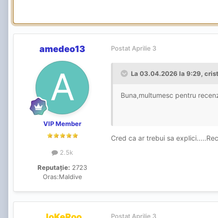
În cazul meu , un fut banal , d
O zi buna va doresc !
amedeo13
Postat
Aprilie 3
La 03.04.2026 la 9:29,
cris
Buna,multumesc pentru recenzi
VIP Member
Cred ca ar trebui sa explici.....Rec
2.5k
Reputație:
2723
Oras:
Maldive
JoKeRoo
Postat
Aprilie 3