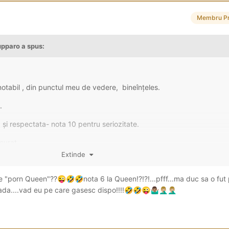
Membru P
pupparo
a spus:
notabil , din punctul meu de vedere, bineînțeles.
.
și respectata- nota 10 pentru seriozitate.
curat .
Extinde
 frumușică la fata ( dar buzele alea super botoxate o trag rău de tot î
frumoși, sânii moi și lăsați, carnea moale pe cur .
 de "porn Queen"??
nota 6 la Queen!?!?!...pfff...ma duc sa o fut
😜
🤣
🤣
a....vad eu pe care gasesc dispo!!!!
iucat, este adânc, nimic de zis , dar din cauza buzelor alea botoxa
🤣
🤣
😜
🤷🏽‍♂️
🤦🏼‍♂️
🤦🏼‍♂️
 o presiune corespunzătoare pe pula.
la sa te termine repede , deh n-a mers , am schimbat în căprita, am