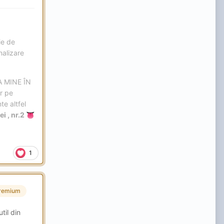
ie de
nalizare
 MINE ÎN
r pe
te altfel
i , nr.2
👅
1
remium
til din