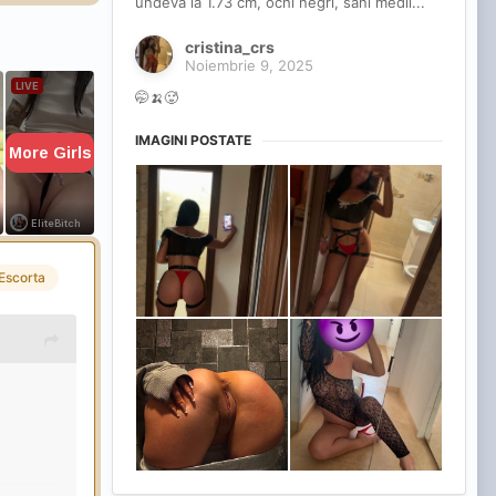
undeva la 1.73 cm, ochi negri, sani medii...
cristina_crs
Noiembrie 9, 2025
eftini
🤭🍌🥵
IMAGINI POSTATE
a,
Escorta