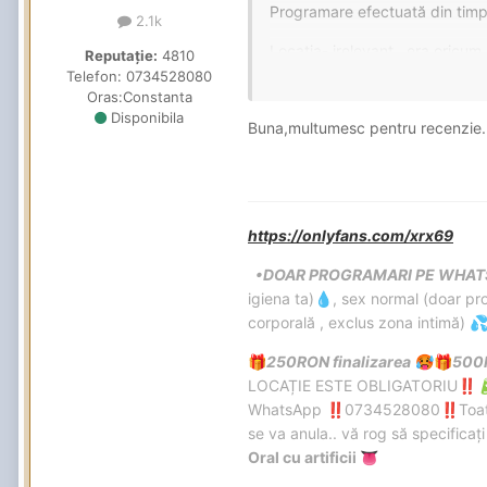
Programare efectuată din timp 
2.1k
Locația- irelevant , era oricum 
Reputație:
4810
Telefon:
0734528080
Aspect- 7 medie , slim , relativ
Oras:
Constanta
strict părerea mea - ) , cracii 
Disponibila
Buna,multumesc pentru recenzie. 
Oral - 6 cu indulgenta, necauc
am simțit mare lucru , lipsind
Normal- 6 , în LOT, sare în pu
https://onlyfans.com/xrx69
mitraliat-o și am finalizat.
•DOAR PROGRAMARI PE WHAT
Igiena- nu pot nota ,nu i-am da
igiena ta)
, sex normal (doar pro
💧
GFE - nu notez , bineînțeles ca 
corporală , exclus zona intimă)

pe buze.
250RON finalizarea
500
🎁
🥵
🎁
Atitudinea însă o notez cu 9 , 
LOCAȚIE ESTE OBLIGATORIU
‼️

prietenoasa.
WhatsApp
0734528080
Toat
‼️
‼️
se va anula.. vă rog să specificaț
Pe partea de servicii însă.... s
Oral cu artificii
👅
Repet , totul bineînțeles stric