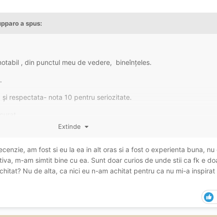
pupparo
a spus:
notabil , din punctul meu de vedere, bineînțeles.
.
și respectata- nota 10 pentru seriozitate.
curat .
Extinde
 frumușică la fata ( dar buzele alea super botoxate o trag rău de tot î
frumoși, sânii moi și lăsați, carnea moale pe cur .
ecenzie, am fost si eu la ea in alt oras si a fost o experienta buna, nu
iva, m-am simtit bine cu ea. Sunt doar curios de unde stii ca fk e do
iucat, este adânc, nimic de zis , dar din cauza buzelor alea botoxa
chitat? Nu de alta, ca nici eu n-am achitat pentru ca nu mi-a inspirat
 o presiune corespunzătoare pe pula.
la sa te termine repede , deh n-a mers , am schimbat în căprita, am
t limbi în pizda, dar cred ca era curata.