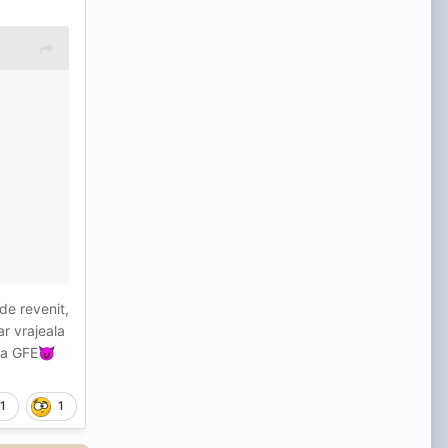
n jos -
 de revenit,
ar vrajeala
te, nu
 a GFE
😈
1
1