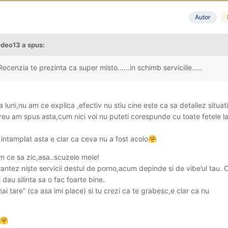
Autor
am achitat suplimentar si inutil FK-ul care e o baliverna , niște pupici i
deo13
a spus:
pentru ca în preambulul futului a fost super de gașca, vesela, jovial
Recenzia te prezinta ca super misto......in schimb serviciile.....
e vede mai sus.
t din punctul meu de vedere, restul poate au mai multa bafta.
luni,nu am ce explica ,efectiv nu stiu cine este ca sa detaliez situa
e serviciu , de nerevenit.
u am spus asta,cum nici voi nu puteti corespunde cu toate fetele l
intamplat asta e clar ca ceva nu a fost acolo
🤗
m ce sa zic,asa..scuzele mele!
rantez niște servicii destul de porno,acum depinde si de vibe’ul tau.
i dau silinta sa o fac foarte bine.
 tare” (ca asa imi place) si tu crezi ca te grabesc,e clar ca nu
🤗