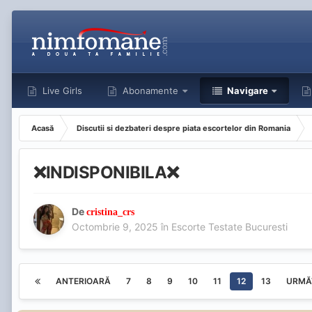
Live Girls
Abonamente
Navigare
Acasă
Discutii si dezbateri despre piata escortelor din Romania
❌INDISPONIBILA❌
De
cristina_crs
Octombrie 9, 2025
în
Escorte Testate Bucuresti
ANTERIOARĂ
7
8
9
10
11
12
13
URMĂ