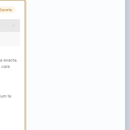
Escorta
eftini
a,
tia exacta.
a care
 Cum te