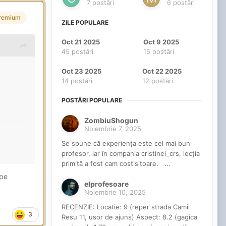
7 postări
6 postări
remium
ZILE POPULARE
Oct 21 2025
Oct 9 2025
45 postări
15 postări
Oct 23 2025
Oct 22 2025
14 postări
12 postări
POSTĂRI POPULARE
ZombiuShogun
Noiembrie 7, 2025
Se spune că experiența este cel mai bun
profesor, iar în compania cristinei_crs, lecția
n jos -
primită a fost cam costisitoare. ...
 pe
elprofesoare
te, nu
Noiembrie 10, 2025
RECENZIE: Locatie: 9 (reper strada Camil
3
Resu 11, usor de ajuns) Aspect: 8.2 (gagica