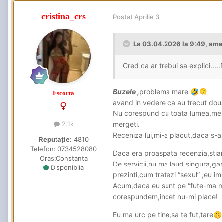
cristina_crs
Postat
Aprilie 3
GFE - nu notez , bineînțeles ca 
pe buze.
La 03.04.2026 la 9:49,
ame
Atitudinea însă o notez cu 9 , 
prietenoasa.
Cred ca ar trebui sa explici.....
Pe partea de servicii însă.... s
Buzele ,
problema mare
🤣
🫠
Repet , totul bineînțeles stric
Escorta
avand in vedere ca au trecut doua 
În cazul meu , un fut banal , d
Nu corespund cu toata lumea,mere
2.1k
mergeti.
O zi buna va doresc !
Receniza lui,mi-a placut,daca s-a 
Reputație:
4810
Telefon:
0734528080
Daca era proaspata recenzia,stia
Oras:
Constanta
De servicii,nu ma laud singura,ga
Disponibila
prezinti,cum tratezi “sexul” ,eu im
Acum,daca eu sunt pe “fute-ma mai
corespundem,incet nu-mi place!
Eu ma urc pe tine,sa te fut,tare
🤫