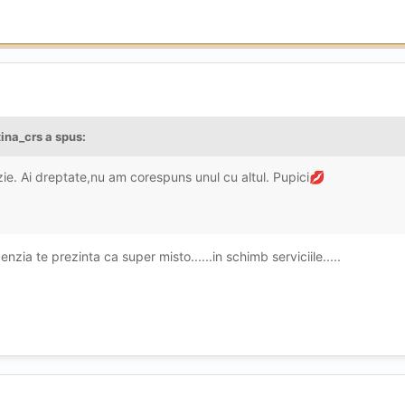
e serviciu , de nerevenit.
tina_crs
a spus:
e. Ai dreptate,nu am corespuns unul cu altul. Pupici
💋
enzia te prezinta ca super misto......in schimb serviciile.....