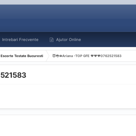
Intrebari Frecvente
Ajutor Online
Escorte Testate Bucuresti
😈👅🫦Ariana -TOP GFE ❤️❤️❤️0762521583
2521583