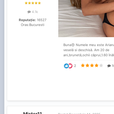
4.1k
Reputație:
16527
Oras:
Bucuresti
Mister11