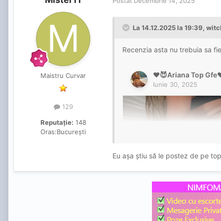
Postat
Decembrie 14, 2025
La 14.12.2025 la 19:39,
witc
Recenzia asta nu trebuia sa fie
Maistru Curvar
129
Reputație:
148
Oras:
București
Eu așa știu să le postez de pe top