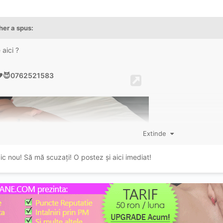
her
a spus:
 aici ?
Extinde
ic nou! Să mă scuzați! O postez și aici imediat!