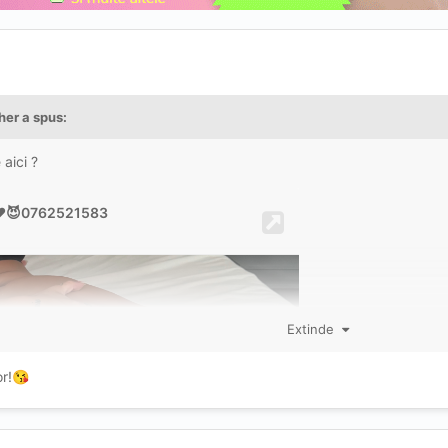
her
a spus:
 aici ?
Extinde
r!
😘