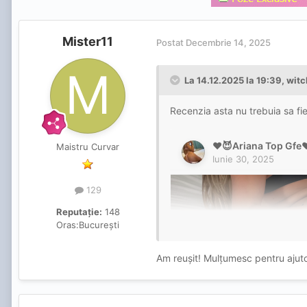
Mister11
Postat
Decembrie 14, 2025
La 14.12.2025 la 19:39,
witc
Recenzia asta nu trebuia sa fie
Maistru Curvar
129
Reputație:
148
Oras:
București
Am reușit! Mulțumesc pentru ajuto