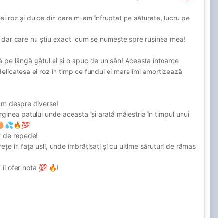
 ei roz și dulce din care m-am înfruptat pe săturate, lucru pe
, dar care nu știu exact cum se numește spre rușinea mea!
ă pe lângă gâtul ei și o apuc de un sân! Aceasta întoarce
licatesa ei roz în timp ce fundul ei mare îmi amortizează
utăm despre diverse!
inea patului unde aceasta își arată măiestria în timpul unui
🥚
💦
🔥
💯
ât de repede!
 în fața ușii, unde îmbrățișați și cu ultime săruturi de rămas
 îi ofer nota
!
💯
🔥