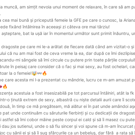
 muncă, am simțit nevoia unui moment de relaxare, în care să am part
i.
la cea mai bună și pricepută femeie la GFE pe care o cunosc, la Arian
ede fixând întâlnirea în aceeași zi câteva ore mai târziu!
 așteptare, bat la ușă iar în momentul următor sunt primit înăuntru, un
ragoste pe care mi le-a arătat de fiecare dată când am vizitat-o și p
ului că nu am mai fost de ceva vreme la ea, dar după ce îmi dezlipise
andu-mi sângele să îmi circule cu putere prin toate părțile corpului
te în peisaj care consider că o fac și mai sexy, au fost ochelari, ca
toar la o femeie!
🤯
👓
🔥
, pe care acesta mi l-a prezentat cu mândrie, lucru ce m-am amuzat pu

🔥
ța acestuia a fost insesizabilă pe tot parcursul întâlniri, atât la fk 
r-o ținută extrem de sexy, albastră cu niște detalii aurii care îi sco
ă, în timp ce mă pregăteam, mă alătur ei în pat unde amândoi așezaț
 pat unde continuăm cu săruturile fierbinți și cu dedicații de dragost
astfel să îmi cobor mâine peste corpul ei cald și să îi masez cu puter
au jos sutienul, unde o să fiu sincer și voi spune că m-am încurcat p
oc cu sânii ei și să îi sug sfârcurile ca un bebeluș, dar fără a rata să 