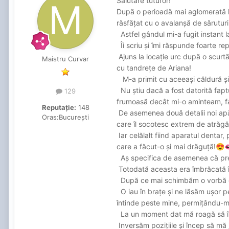
Salutare tuturor!
După o perioadă mai aglomerată la
răsfățat cu o avalanșă de sărutur
Astfel gândul mi-a fugit instant 
Îi scriu și îmi răspunde foarte rep
Ajuns la locație urc după o scurtă
Maistru Curvar
cu tandrețe de Ariana!
M-a primit cu aceeași căldură și d
Nu știu dacă a fost datorită fapt
129
frumoasă decât mi-o aminteam, fac
Reputație:
148
De asemenea două detalii noi apăru
Oras:
București
care îl socotesc extrem de atrăgă
Iar celălalt fiind aparatul dentar
care a făcut-o și mai drăguță!
😍

Aș specifica de asemenea că prezen
Totodată aceasta era îmbrăcată înt
După ce mai schimbăm o vorbă dou
O iau în brațe și ne lăsăm ușor pe
întinde peste mine, permițându-mi 
La un moment dat mă roagă să îi d
Inversăm pozițiile și încep să mă j