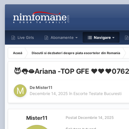
Live Girls
Abonamente
Navigare
Acasă
Discutii si dezbateri despre piata escortelor din Romania
😈👅🫦Ariana -TOP GFE ❤️❤️❤️076
De
Mister11
Decembrie 14, 2025
în
Escorte Testate Bucuresti
Mister11
Postat
Decembrie 14, 2025