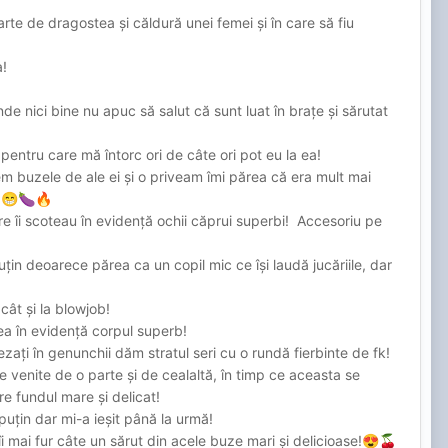
e de dragostea și căldură unei femei și în care să fiu
a!
de nici bine nu apuc să salut că sunt luat în brațe și sărutat
entru care mă întorc ori de câte ori pot eu la ea!
m buzele de ale ei și o priveam îmi părea că era mult mai
!
😁
🍆
🔥
re îi scoteau în evidență ochii căprui superbi! Accesoriu pe
țin deoarece părea ca un copil mic ce își laudă jucăriile, dar
cât și la blowjob!
tea în evidență corpul superb!
i în genunchii dăm stratul seri cu o rundă fierbinte de fk!
e venite de o parte și de cealaltă, în timp ce aceasta se
e fundul mare și delicat!
uțin dar mi-a ieșit până la urmă!
îi mai fur câte un sărut din acele buze mari și delicioase!
😍
🍒