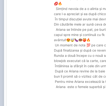
💋
🔥
Simțind nevoia de a o alinta și ma
care l-a apreciat și ea după chico
În timpul discuției avute mai de
Din căutările mele ar sună ceva 
Ariana se întinde pe pat, pe burt
capul spre mine și continuă cu fk
avântul!
😍
🤯
🍆
🍩
🍑
🔥
Un moment de nota
pe care cu
💯
După finalizarea și după ce reven
Runda a două începe cu o nouă ser
blowjob executat că la carte, car
Întâlnirea ia sfârșit în cele din 
După ce Ariana revine de la baie 
bun îi promit să o vizitez cât de 
Pentru mine Ariana excelează la t
Ariana este o femeie superbă și la