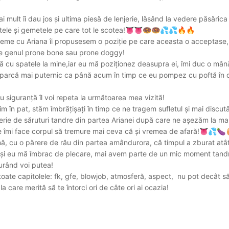
i mult îi dau jos și ultima piesă de lenjerie, lăsând la vedere păsărica
tele și gemetele pe care tot le scotea!
👅
👅
🍩
🍩
💦
💦
🔥
🔥
vreme cu Ariana îi propusesem o poziție pe care aceasta o acceptase
de genul prone bone sau prone doggy!
ă cu spatele la mine,iar eu mă poziționez deasupra ei, îmi duc o mân
 parcă mai puternic ca până acum în timp ce eu pompez cu poftă în de
 siguranță îl voi repeta la următoarea mea vizită!
im în pat, stăm îmbrățișați în timp ce ne tragem sufletul și mai disc
ie de săruturi tandre din partea Arianei după care ne așezăm la marg
e îmi face corpul să tremure mai ceva că și vremea de afară!
👅
💦
🍆
urmă, cu o părere de rău din partea amândurora, că timpul a zburat at
și eu mă îmbrac de plecare, mai avem parte de un mic moment tandrețe
curând voi putea!
oate capitolele: fk, gfe, blowjob, atmosferă, aspect, nu pot decât să
 care merită să te întorci ori de câte ori ai ocazia!