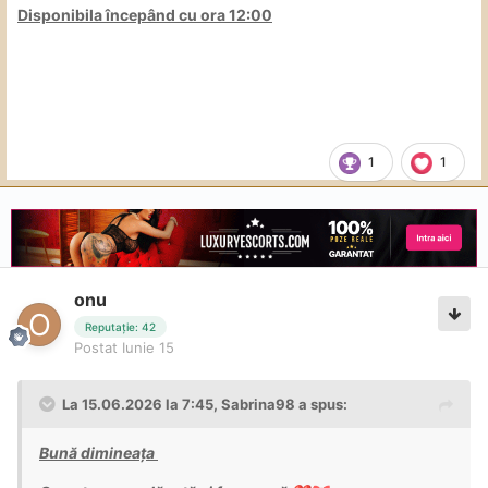
Disponibila începând cu ora 12:00
1
1
onu
Reputație: 42
Postat
Iunie 15
La 15.06.2026 la 7:45,
Sabrina98
a spus:
Bună dimineața