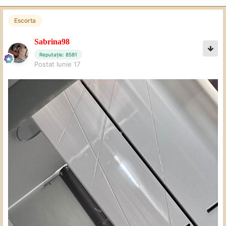
Escorta
Sabrina98
Reputație: 8581
Postat
Iunie 17