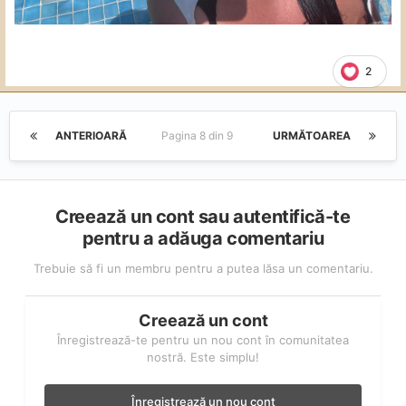
2
ANTERIOARĂ
Pagina 8 din 9
URMĂTOAREA
Creează un cont sau autentifică-te
pentru a adăuga comentariu
Trebuie să fi un membru pentru a putea lăsa un comentariu.
Creează un cont
Înregistrează-te pentru un nou cont în comunitatea
nostră. Este simplu!
Înregistrează un nou cont