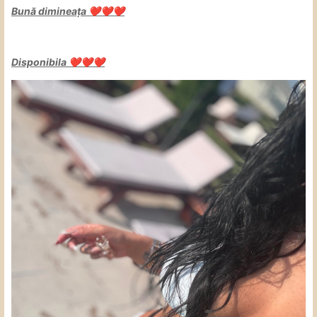
Bună dimineața
❤️
❤️
❤️
Disponibila
❤️
❤️
❤️