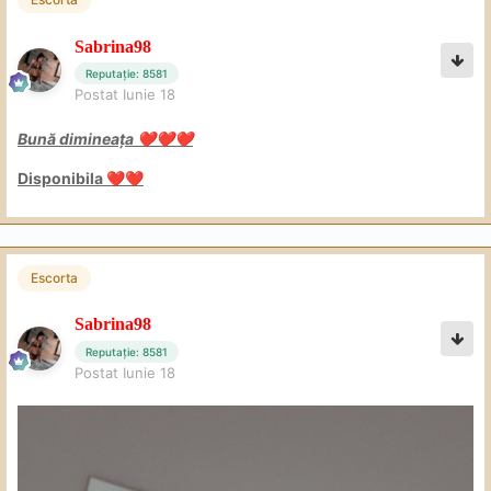
Sabrina98
Reputație: 8581
Postat
Iunie 18
Bună dimineața
❤️
❤️
❤️
Disponibila
❤️
❤️
Escorta
Sabrina98
Reputație: 8581
Postat
Iunie 18