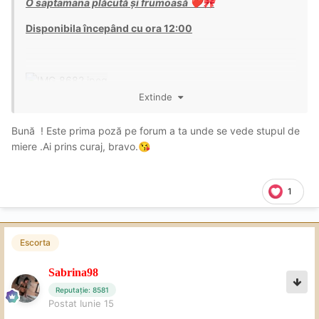
O saptamana plăcută și frumoasă
❤️
🎀
Disponibila începând cu ora 12:00
Extinde
Bună ! Este prima poză pe forum a ta unde se vede stupul de
miere .Ai prins curaj, bravo.
😘
1
Escorta
Sabrina98
Reputație: 8581
Postat
Iunie 15