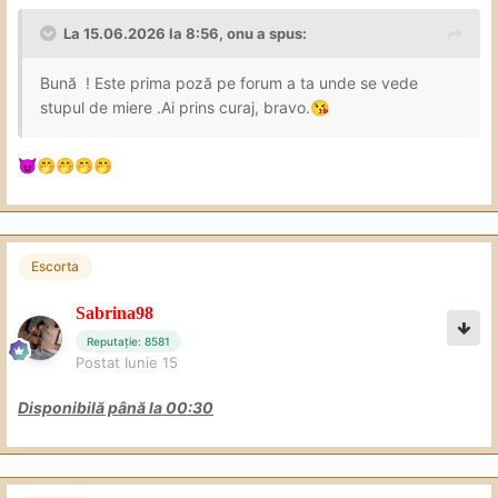
La 15.06.2026 la 8:56,
onu
a spus:
Bună ! Este prima poză pe forum a ta unde se vede
stupul de miere .Ai prins curaj, bravo.
😘
😈
🤭
🤭
🤭
🤭
Escorta
Sabrina98
Reputație: 8581
Postat
Iunie 15
Disponibilă până la 00:30