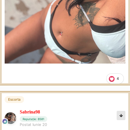
4
Escorta
Sabrina98
Reputație: 8581
Postat
Iunie 20