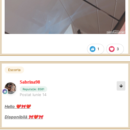
1
3
Escorta
Sabrina98
Reputație: 8581
Postat
Iunie 14
Hello
❤️
🎀
❤️
Disponibilă
🎀
❤️
🎀