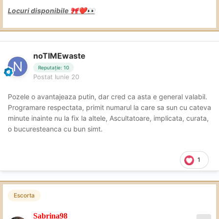
Locuri disponibile
🎀
❤️
👀
noTIMEwaste
Reputație: 10
Postat
Iunie 20
Pozele o avantajeaza putin, dar cred ca asta e general valabil.
Programare respectata, primit numarul la care sa sun cu cateva
minute inainte nu la fix la altele, Ascultatoare, implicata, curata,
o bucuresteanca cu bun simt.
1
Escorta
Sabrina98