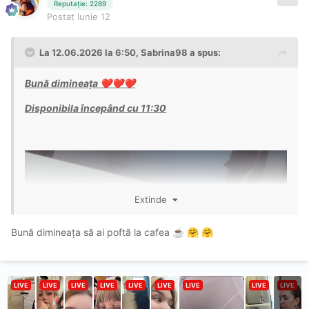
Reputație: 2289
Postat
Iunie 12
La 12.06.2026 la 6:50,
Sabrina98
a spus:
Bună dimineața
❤️
❤️
❤️
Disponibila începând cu 11:30
Extinde
Bună dimineața să ai poftă la cafea
☕
🤗
🤗