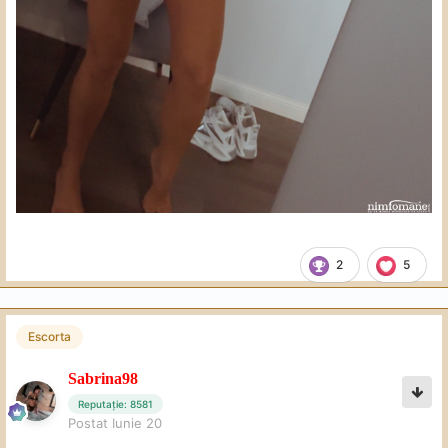
2
5
Escorta
Sabrina98
Reputație: 8581
Postat
Iunie 20