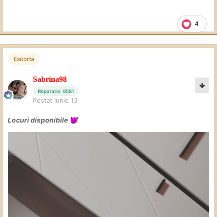
4
Escorta
Sabrina98
Reputație: 8581
Postat
Iunie 13
Locuri disponibile
😈