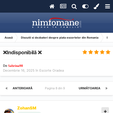
Acasă
Discutii si dezbateri despre piata escortelor din Romania
Esco
❌Indisponibilă ❌
De
Sabrina98
Decembrie 16, 2025
în
Escorte Oradea
ANTERIOARĂ
Pagina 8 din 9
URMĂTOAREA
ZohanSM