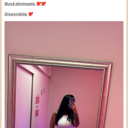
Bună dimineața
❤️
❤️
Disponibila
❤️