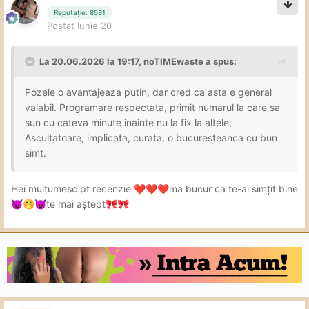
Reputație: 8581
Postat
Iunie 20
La 20.06.2026 la 19:17,
noTIMEwaste
a spus:
Pozele o avantajeaza putin, dar cred ca asta e general
valabil. Programare respectata, primit numarul la care sa
sun cu cateva minute inainte nu la fix la altele,
Ascultatoare, implicata, curata, o bucuresteanca cu bun
simt.
Hei mulțumesc pt recenzie
ma bucur ca te-ai simțit bine
❤️
❤️
❤️
te mai aștept
😈
🤭
😈
🎀
🎀