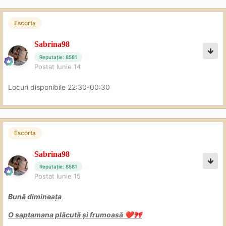
Escorta
Sabrina98
Reputație: 8581
Postat
Iunie 14
Locuri disponibile 22:30-00:30
Escorta
Sabrina98
Reputație: 8581
Postat
Iunie 15
Bună dimineața
O saptamana plăcută și frumoasă
❤️
🎀