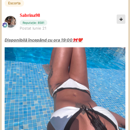
Escorta
Sabrina98
Reputație: 8581
Postat
Iunie 21
Disponibilă începând cu ora 19:00
🎀
❤️