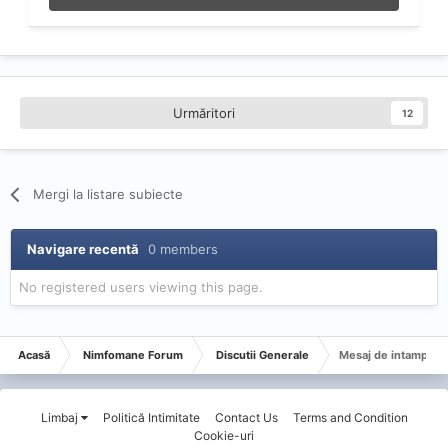
Urmăritori
12
Mergi la listare subiecte
Navigare recentă
0 members
No registered users viewing this page.
Acasă
Nimfomane Forum
Discutii Generale
Mesaj de intampina
Limbaj
Politică Intimitate
Contact Us
Terms and Condition
Cookie-uri