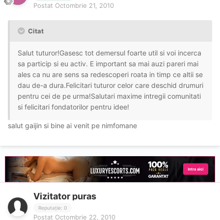
Postat
Octombrie 21, 2010
Citat
Salut tuturor!Gasesc tot demersul foarte util si voi incerca
sa particip si eu activ. E important sa mai auzi pareri mai
ales ca nu are sens sa redescoperi roata in timp ce altii se
dau de-a dura.Felicitari tuturor celor care deschid drumuri
pentru cei de pe urma!Salutari maxime intregii comunitati
si felicitari fondatorilor pentru idee!
salut gaijin si bine ai venit pe nimfomane
Vizitator puras
Reputație: 0
Postat
Octombrie 22, 2010