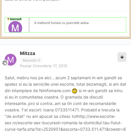
Mitzza
Reputație: 0
Postat
Octombrie 17, 2010
Salut, mebru nou pe aici....acum 2 saptamani m-am gandit sa
apelez si eu la serviciile unei escorte, total dezamagit, si am dat
din intamplare de Nimfomane.com
si m-am gandit sa intru
si eu in comunitatea voastra. O gramada de discutii
interesante..pro si contra..am sa tin cont de recomandarile
voastre. 1'st escort: Ioana 0733511471. Probabil e trecuta la
"de avitat" nu am apucat sa citesc tothttp://www.escorte-
sex.ro/escorte-sex-bucuresti-romania-la-domiciliul-tau-futut-
curve-tarfe.php?id=2520951&escorta=0733.511.471&rowstr=6