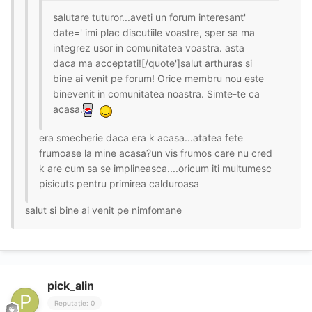
salutare tuturor...aveti un forum interesant'
date=' imi plac discutiile voastre, sper sa ma
integrez usor in comunitatea voastra. asta
daca ma acceptati![/quote']salut arthuras si
bine ai venit pe forum! Orice membru nou este
binevenit in comunitatea noastra. Simte-te ca
acasa.
era smecherie daca era k acasa...atatea fete
frumoase la mine acasa?un vis frumos care nu cred
k are cum sa se implineasca....oricum iti multumesc
pisicuts pentru primirea calduroasa
salut si bine ai venit pe nimfomane
pick_alin
Reputație: 0