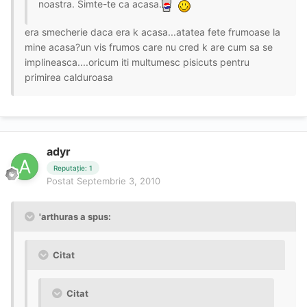
noastra. Simte-te ca acasa.
era smecherie daca era k acasa...atatea fete frumoase la
mine acasa?un vis frumos care nu cred k are cum sa se
implineasca....oricum iti multumesc pisicuts pentru
primirea calduroasa
adyr
Reputație: 1
Postat
Septembrie 3, 2010
'arthuras a spus:
Citat
Citat