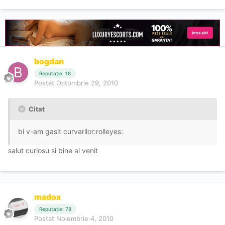
bogdan
Reputație: 18
Postat
Octombrie 29, 2010
Citat
bi v-am gasit curvarilor:rolleyes:
salut curiosu si bine ai venit
madox
Reputație: 78
Postat
Noiembrie 4, 2010