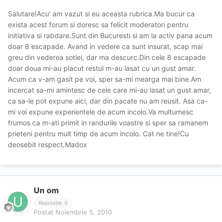
Salutare!Acu' am vazut si eu aceasta rubrica.Ma bucur ca
exista acest forum si doresc sa felicit moderatori pentru
initiativa si rabdare.Sunt din Bucuresti si am la activ pana acum
doar 8 escapade. Avand in vedere ca sunt insurat, scap mai
greu din vederea sotiei, dar ma descurc.Din cele 8 escapade
doar doua mi-au placut restul m-au lasat cu un gust amar.
Acum ca v-am gasit pe voi, sper sa-mi mearga mai bine.Am
incercat sa-mi amintesc de cele care mi-au lasat un gust amar,
ca sa-le pot expune aici, dar din pacate nu am reusit. Asa ca-
mi voi expune experientele de acum incolo.Va multumesc
frumos ca m-ati primit in randurile voastre si sper sa ramanem
prieteni pentru mult timp de acum incolo. Cat ne tine!Cu
deosebit respect,Madox
Un om
Reputație: 0
Postat
Noiembrie 5, 2010