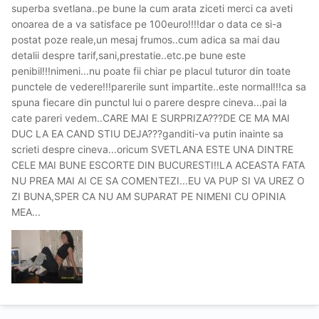
superba svetlana..pe bune la cum arata ziceti merci ca aveti
onoarea de a va satisface pe 100euro!!!!dar o data ce si-a
postat poze reale,un mesaj frumos..cum adica sa mai dau
detalii despre tarif,sani,prestatie..etc.pe bune este
penibil!!!nimeni...nu poate fii chiar pe placul tuturor din toate
punctele de vedere!!!parerile sunt impartite..este normal!!!ca sa
spuna fiecare din punctul lui o parere despre cineva...pai la
cate pareri vedem..CARE MAI E SURPRIZA???DE CE MA MAI
DUC LA EA CAND STIU DEJA???ganditi-va putin inainte sa
scrieti despre cineva...oricum SVETLANA ESTE UNA DINTRE
CELE MAI BUNE ESCORTE DIN BUCURESTI!!LA ACEASTA FATA
NU PREA MAI AI CE SA COMENTEZI...EU VA PUP SI VA UREZ O
ZI BUNA,SPER CA NU AM SUPARAT PE NIMENI CU OPINIA
MEA...