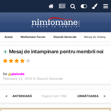
Acasă
Nimfomane Forum
Discutii Generale
Mesaj de intampina
Mesaj de intampinare pentru membrii noi
De
pisicuts
Februarie 22, 2010
în
Discutii Generale
ANTERIOARĂ
Pagina 5 din 1368
URMĂTOAREA