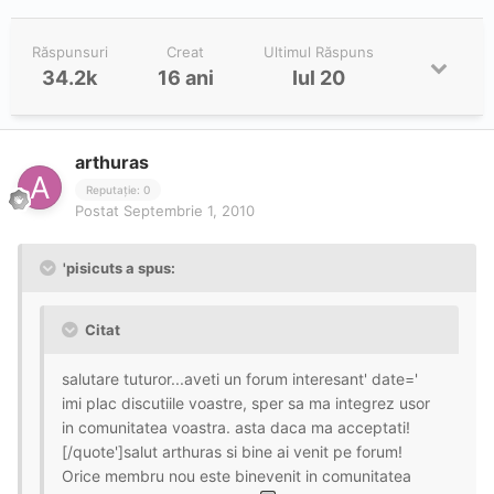
Răspunsuri
Creat
Ultimul Răspuns
34.2k
16 ani
Iul 20
arthuras
Reputație: 0
Postat
Septembrie 1, 2010
'pisicuts a spus:
Citat
salutare tuturor...aveti un forum interesant' date='
imi plac discutiile voastre, sper sa ma integrez usor
in comunitatea voastra. asta daca ma acceptati!
[/quote']salut arthuras si bine ai venit pe forum!
Orice membru nou este binevenit in comunitatea