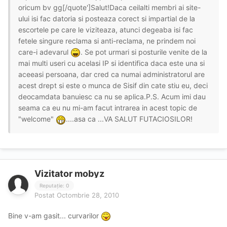
oricum bv gg[/quote']Salut!Daca ceilalti membri ai site-
ului isi fac datoria si posteaza corect si impartial de la
escortele pe care le viziteaza, atunci degeaba isi fac
fetele singure reclama si anti-reclama, ne prindem noi
care-i adevarul
. Se pot urmari si posturile venite de la
mai multi useri cu acelasi IP si identifica daca este una si
aceeasi persoana, dar cred ca numai administratorul are
acest drept si este o munca de Sisif din cate stiu eu, deci
deocamdata banuiesc ca nu se aplica.P.S. Acum imi dau
seama ca eu nu mi-am facut intrarea in acest topic de
"welcome"
....asa ca ...VA SALUT FUTACIOSILOR!
Vizitator mobyz
Reputație: 0
Postat
Octombrie 28, 2010
Bine v-am gasit... curvarilor