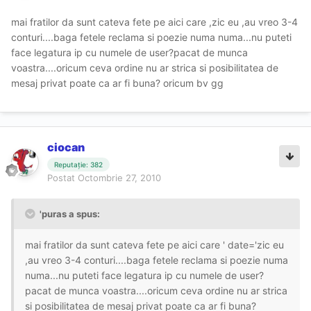
mai fratilor da sunt cateva fete pe aici care ,zic eu ,au vreo 3-4
conturi....baga fetele reclama si poezie numa numa...nu puteti
face legatura ip cu numele de user?pacat de munca
voastra....oricum ceva ordine nu ar strica si posibilitatea de
mesaj privat poate ca ar fi buna? oricum bv gg
ciocan
Reputație: 382
Postat
Octombrie 27, 2010
'puras a spus:
mai fratilor da sunt cateva fete pe aici care ' date='zic eu
,au vreo 3-4 conturi....baga fetele reclama si poezie numa
numa...nu puteti face legatura ip cu numele de user?
pacat de munca voastra....oricum ceva ordine nu ar strica
si posibilitatea de mesaj privat poate ca ar fi buna?