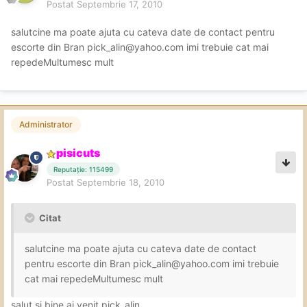
Postat
Septembrie 17, 2010
salutcine ma poate ajuta cu cateva date de contact pentru
escorte din Bran
pick_alin@yahoo.com
imi trebuie cat mai
repedeMultumesc mult
Administrator
pisicuts
Reputație: 115499
Postat
Septembrie 18, 2010
Citat
salutcine ma poate ajuta cu cateva date de contact
pentru escorte din Bran
pick_alin@yahoo.com
imi trebuie
cat mai repedeMultumesc mult
salut si bine ai venit pick_alin