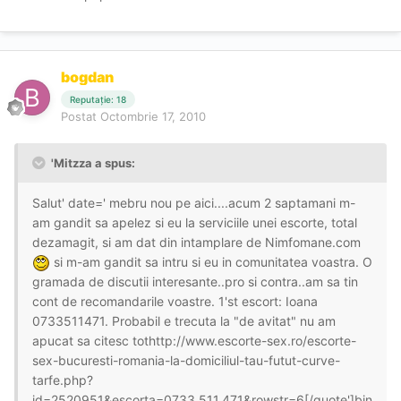
bogdan
Reputație: 18
Postat
Octombrie 17, 2010
'Mitzza a spus:
Salut' date=' mebru nou pe aici....acum 2 saptamani m-
am gandit sa apelez si eu la serviciile unei escorte, total
dezamagit, si am dat din intamplare de Nimfomane.com
si m-am gandit sa intru si eu in comunitatea voastra. O
gramada de discutii interesante..pro si contra..am sa tin
cont de recomandarile voastre. 1'st escort: Ioana
0733511471. Probabil e trecuta la "de avitat" nu am
apucat sa citesc tothttp://www.escorte-sex.ro/escorte-
sex-bucuresti-romania-la-domiciliul-tau-futut-curve-
tarfe.php?
id=2520951&escorta=0733.511.471&rowstr=6[/quote']bin