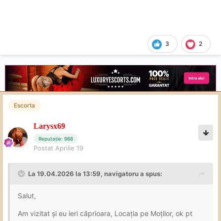
3
2
Escorta
Larysx69
Reputație: 988
Postat
Aprilie 19
La 19.04.2026 la 13:59,
navigatoru
a spus:
Salut,
Am vizitat și eu ieri căprioara, Locația pe Moților, ok pt