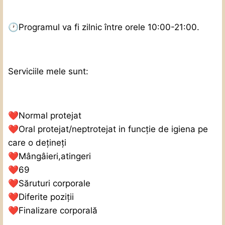
🕐
Programul va fi zilnic între orele 10:00-21:00.
Serviciile mele sunt:
❤️
Normal protejat
❤️
Oral protejat/neptrotejat in funcție de igiena pe
care o dețineți
❤️
Mângâieri,atingeri
❤️
69
❤️
Săruturi corporale
❤️
Diferite poziții
❤️
Finalizare corporală