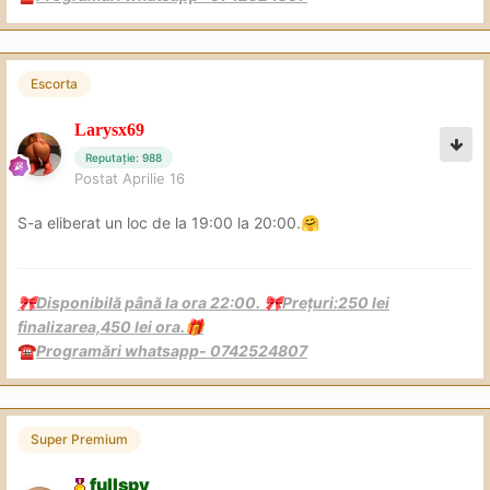
Escorta
Larysx69
Reputație: 988
Postat
Aprilie 16
S-a eliberat un loc de la 19:00 la 20:00.
🤗
Disponibilă până la ora 22:00.
Prețuri:250 lei
🎀
🎀
finalizarea,450 lei ora.
🎁
Programări whatsapp- 0742524807
☎️
Super Premium
fullspy