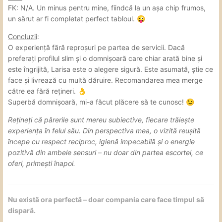
FK: N/A. Un minus pentru mine, fiindcă la un așa chip frumos,
un sărut ar fi completat perfect tabloul.
😜
Concluzii
:
O experiență fără reproșuri pe partea de servicii. Dacă
preferați profilul slim și o domnișoară care chiar arată bine și
este îngrijită, Larisa este o alegere sigură. Este asumată, știe ce
face și livrează cu multă dăruire. Recomandarea mea merge
către ea fără rețineri.
👌
Superbă domnișoară, mi-a făcut plăcere să te cunosc!
😉
Rețineți că părerile sunt mereu subiective, fiecare trăiește
experiența în felul său. Din perspectiva mea, o vizită reușită
începe cu respect reciproc, igienă impecabilă și o energie
pozitivă din ambele sensuri – nu doar din partea escortei, ce
oferi, primești înapoi.
Nu există ora perfectă – doar compania care face timpul să
dispară.