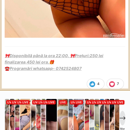
Disponibilă până la ora 22:00.
Prețuri:250 lei
🎀
🎀
finalizarea,450 lei ora.
🎁
Programări whatsapp- 0742524807
☎️
4
7