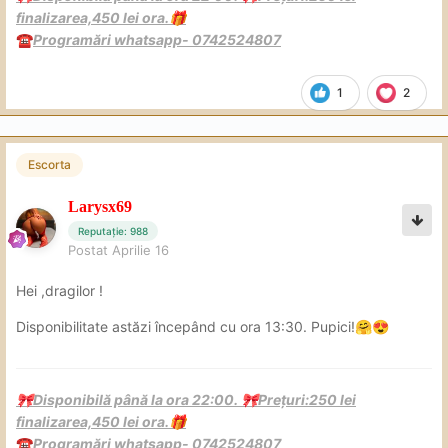
finalizarea,450 lei ora.
🎁
Programări whatsapp- 0742524807
☎️
1
2
Escorta
Larysx69
Reputație: 988
Postat
Aprilie 16
Hei ,dragilor !
Disponibilitate astăzi începând cu ora 13:30. Pupici!
🤗
😍
Disponibilă până la ora 22:00.
Prețuri:250 lei
🎀
🎀
finalizarea,450 lei ora.
🎁
Programări whatsapp- 0742524807
☎️