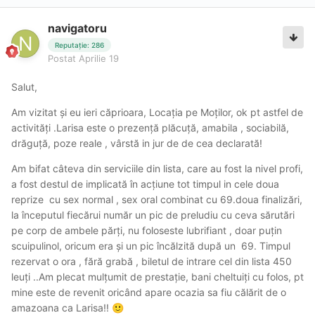
navigatoru
Reputație: 286
Postat
Aprilie 19
Salut,
Am vizitat și eu ieri căprioara, Locația pe Moților, ok pt astfel de
activități .Larisa este o prezență plăcuță, amabila , sociabilă,
drăguță, poze reale , vârstă in jur de de cea declarată!
Am bifat câteva din serviciile din lista, care au fost la nivel profi,
a fost destul de implicată în acțiune tot timpul in cele doua
reprize cu sex normal , sex oral combinat cu 69.doua finalizări,
la începutul fiecărui număr un pic de preludiu cu ceva sărutări
pe corp de ambele părți, nu foloseste lubrifiant , doar puțin
scuipulinol, oricum era și un pic încălzită după un 69. Timpul
rezervat o ora , fără grabă , biletul de intrare cel din lista 450
leuți ..Am plecat mulțumit de prestație, bani cheltuiți cu folos, pt
mine este de revenit oricând apare ocazia sa fiu călărit de o
amazoana ca Larisa!!
🙂