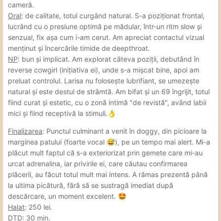
cameră.
Oral
: de calitate, totul curgând natural. S-a poziționat frontal,
lucrând cu o presiune optimă pe mădular, într-un ritm slow și
senzual, fix așa cum i-am cerut. Am apreciat contactul vizual
menținut și încercările timide de deepthroat.
NP
: bun și implicat. Am explorat câteva poziții, debutând în
reverse cowgirl (inițiativa ei), unde s-a mișcat bine, apoi am
preluat controlul. Larisa nu folosește lubrifiant, se umezește
natural și este destul de strâmtă. Am bifat și un 69 îngrijit, totul
fiind curat și estetic, cu o zonă intimă "de revistă", având labii
mici și fiind receptivă la stimuli.
👌
Finalizarea
: Punctul culminant a venit în doggy, din picioare la
marginea patului (foarte vocal
), pe un tempo mai alert. Mi-a
😅
plăcut mult faptul că s-a exteriorizat prin gemete care mi-au
urcat adrenalina, iar privirile ei, care căutau confirmarea
plăcerii, au făcut totul mult mai intens. A rămas prezentă până
la ultima picătură, fără să se sustragă imediat după
descărcare, un moment excelent.
🤩
Halat
: 250 lei.
DTD
: 30 min.