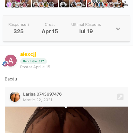
Răspunsuri
Creat
Ultimul Răspuns
325
Apr 15
Iul 19
alexcjj
Reputație: 827
Postat
Aprilie 15
Bacău