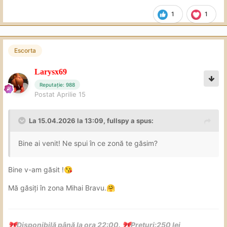
🕐
Programul va fi zilnic între orele 10:00-
1
1
21:00.
Escorta
Larysx69
Reputație: 988
Postat
Aprilie 15
La 15.04.2026 la 13:09,
fullspy
a spus:
Bine ai venit! Ne spui în ce zonă te găsim?
Bine v-am găsit !
😘
Mă găsiți în zona Mihai Bravu.
🤗
Disponibilă până la ora 22:00.
Prețuri:250 lei
🎀
🎀