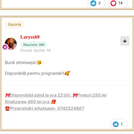
2
14
Escorta
Larysx69
Reputație: 988
Postat
Aprilie 19
Bună dimineața!
😘
Disponibilă pentru programări!
🥰
Disponibilă până la ora 22:00.
Prețuri:250 lei
🎀
🎀
finalizarea,450 lei ora.
🎁
Programări whatsapp- 0742524807
☎️
1