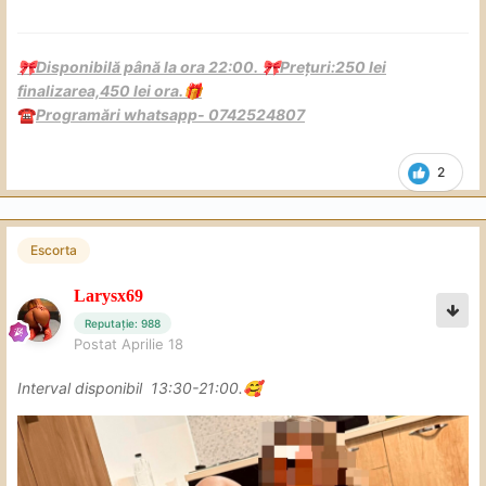
Disponibilă până la ora 22:00.
Prețuri:250 lei
🎀
🎀
finalizarea,450 lei ora.
🎁
Programări whatsapp- 0742524807
☎️
2
Escorta
Larysx69
Reputație: 988
Postat
Aprilie 18
Interval disponibil 13:30-21:00.
🥰