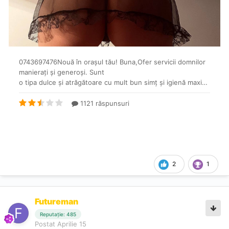
2
1
Futureman
Reputație: 485
Postat
Aprilie 15