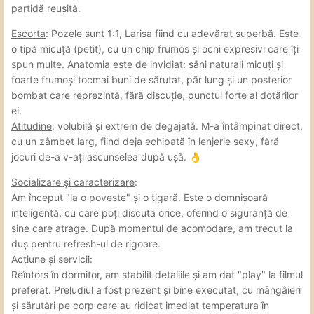
partidă reușită.
Escorta
: Pozele sunt 1:1, Larisa fiind cu adevărat superbă. Este
o tipă micuță (petit), cu un chip frumos și ochi expresivi care îți
spun multe. Anatomia este de invidiat: sâni naturali micuți și
foarte frumoși tocmai buni de sărutat, păr lung și un posterior
bombat care reprezintă, fără discuție, punctul forte al dotărilor
ei.
Atitudine
: volubilă și extrem de degajată. M-a întâmpinat direct,
cu un zâmbet larg, fiind deja echipată în lenjerie sexy, fără
jocuri de-a v-ați ascunselea după ușă.
👌
Socializare și caracterizare
:
Am început "la o poveste" și o țigară. Este o domnișoară
inteligentă, cu care poți discuta orice, oferind o siguranță de
sine care atrage. După momentul de acomodare, am trecut la
duș pentru refresh-ul de rigoare.
Acțiune și servicii
:
Reîntors în dormitor, am stabilit detaliile și am dat "play" la filmul
preferat. Preludiul a fost prezent și bine executat, cu mângâieri
și sărutări pe corp care au ridicat imediat temperatura în