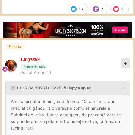
13
2
3
Escorta
Larysx69
Reputație: 988
Postat
Aprilie 16
La 16.04.2026 la 16:29,
fullspy
a spus:
Am cunoscut o domnișoară de nota 10, care m-a dus
imediat cu gândul la o versiune complet naturală a
Sabrinei de la lux. Larisa este genul de prezență care te
surprinde prin simplitate și frumusețe nativă, fără niciun
tuning inutil.