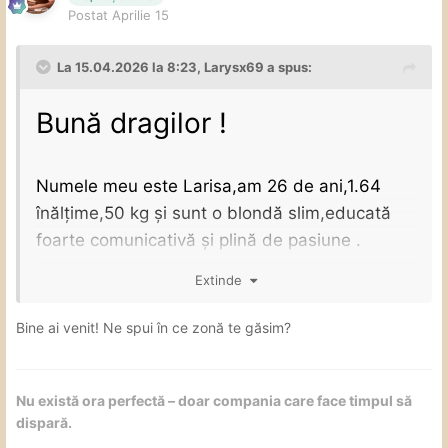
Postat
Aprilie 15
La 15.04.2026 la 8:23,
Larysx69
a spus:
Bună dragilor !
Numele meu este Larisa,am 26 de ani,1.64
înălțime,50 kg și sunt o blondă slim,educată
foarte comunicativă și plină de pasiune .
Extinde
Începând cu ziua de mâine
voi activa pentru
Bine ai venit! Ne spui în ce zonă te găsim?
prima dată în București. Sper să ne înțelegem
bine și să ne respectăm reciproc!
Nu există ora perfectă – doar compania care face timpul să
dispară.