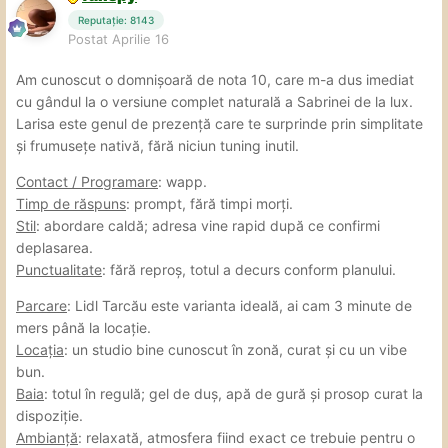
Reputație: 8143
Postat
Aprilie 16
Am cunoscut o domnișoară de nota 10, care m-a dus imediat
cu gândul la o versiune complet naturală a Sabrinei de la lux.
Larisa este genul de prezență care te surprinde prin simplitate
și frumusețe nativă, fără niciun tuning inutil.
Contact / Programare
: wapp.
Timp de răspuns
: prompt, fără timpi morți.
Stil
: abordare caldă; adresa vine rapid după ce confirmi
deplasarea.
Punctualitate
: fără reproș, totul a decurs conform planului.
Parcare
: Lidl Tarcău este varianta ideală, ai cam 3 minute de
mers până la locație.
Locația
: un studio bine cunoscut în zonă, curat și cu un vibe
bun.
Baia
: totul în regulă; gel de duș, apă de gură și prosop curat la
dispoziție.
Ambianță
: relaxată, atmosfera fiind exact ce trebuie pentru o