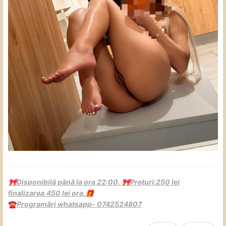
Disponibilă până la ora 22:00.
Prețuri:250 lei
🎀
🎀
finalizarea,450 lei ora.
🎁
Programări whatsapp- 0742524807
☎️