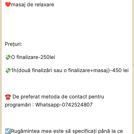
❤️
masaj de relaxare ️
Prețuri:
💸
O finalizare-250lei
💸
1h(două finalizări sau o finalizare+masaj)-450 lei
☎️
De preferat metoda de contact pentru
programări : Whatsapp-0742524807
☑️
Rugămintea mea este să specificați până la ce