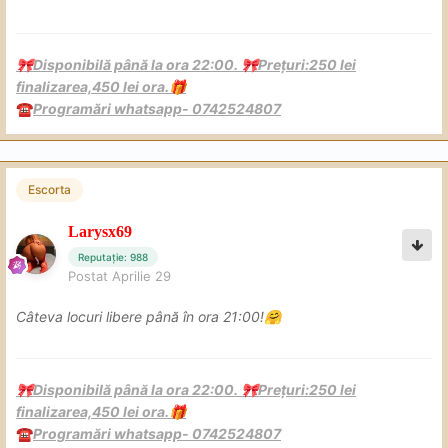
Disponibilă până la ora 22:00.
Prețuri:250 lei
🎀
🎀
finalizarea,450 lei ora.
🎁
Programări whatsapp- 0742524807
☎️
Escorta
Larysx69
Reputație: 988
Postat
Aprilie 29
Câteva locuri libere până în ora 21:00!
🤗
Disponibilă până la ora 22:00.
Prețuri:250 lei
🎀
🎀
finalizarea,450 lei ora.
🎁
Programări whatsapp- 0742524807
☎️