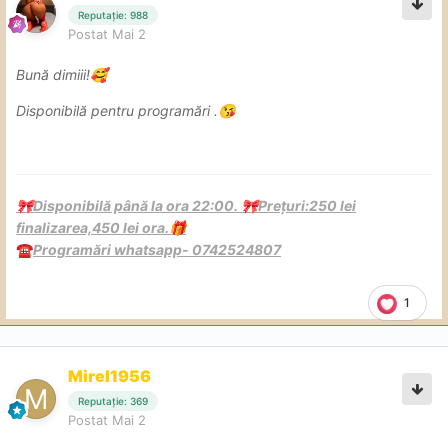
Reputație: 988
Postat
Mai 2
Bună dimiii!
🥰
Disponibilă pentru programări .
😘
Disponibilă până la ora 22:00.
Prețuri:250 lei
🎀
🎀
finalizarea,450 lei ora.
🎁
Programări whatsapp- 0742524807
☎️
1
Mirel1956
Reputație: 369
Postat
Mai 2