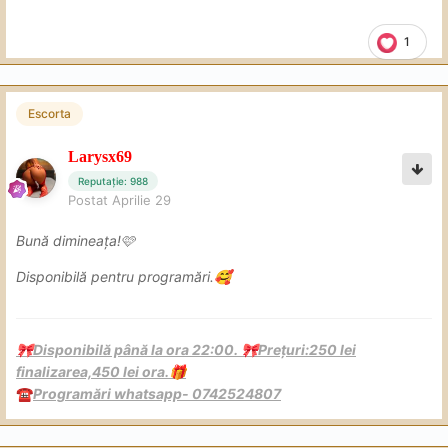
1
Escorta
Larysx69
Reputație: 988
Postat
Aprilie 29
Bună dimineața!🩷
Disponibilă pentru programări.
🥰
Disponibilă până la ora 22:00.
Prețuri:250 lei
🎀
🎀
finalizarea,450 lei ora.
🎁
Programări whatsapp- 0742524807
☎️