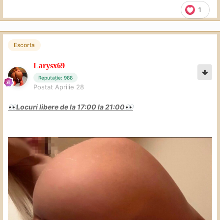
1
Escorta
Larysx69
Reputație: 988
Postat
Aprilie 28
Locuri libere de la 17:00 la 21:00
👀
👀