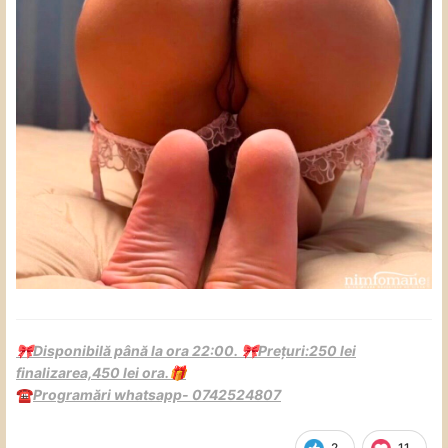
Disponibilă până la ora 22:00.
Prețuri:250 lei
🎀
🎀
finalizarea,450 lei ora.
🎁
Programări whatsapp- 0742524807
☎️
2
11