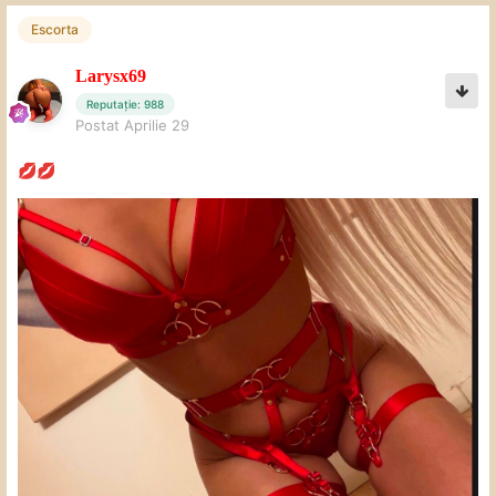
Escorta
Larysx69
Reputație: 988
Postat
Aprilie 29
💋
💋