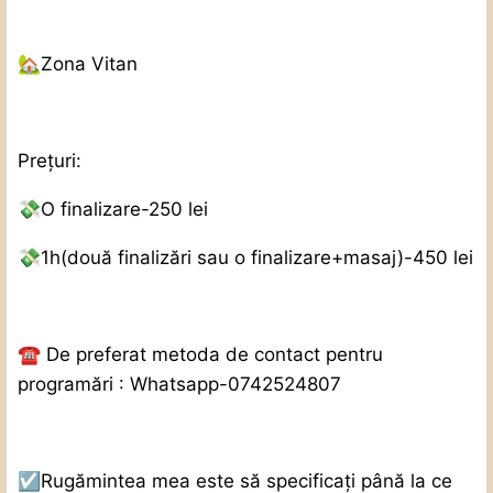
🏡
Zona
Vitan
Prețuri:
💸
O finalizare-250 lei
💸
1h(două finalizări sau o finalizare+masaj)-450 lei
☎️
De preferat metoda de contact pentru
programări : Whatsapp-0742524807
☑️
Rugămintea mea este să specificați până la ce