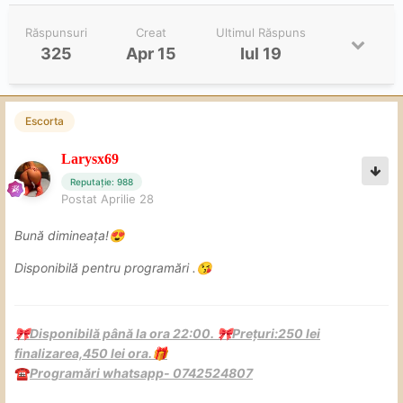
Răspunsuri
Creat
Ultimul Răspuns
325
Apr 15
Iul 19
Escorta
Larysx69
Reputație: 988
Postat
Aprilie 28
Bună dimineața!
😍
Disponibilă pentru programări .
😘
Disponibilă până la ora 22:00.
Prețuri:250 lei
🎀
🎀
finalizarea,450 lei ora.
🎁
Programări whatsapp- 0742524807
☎️