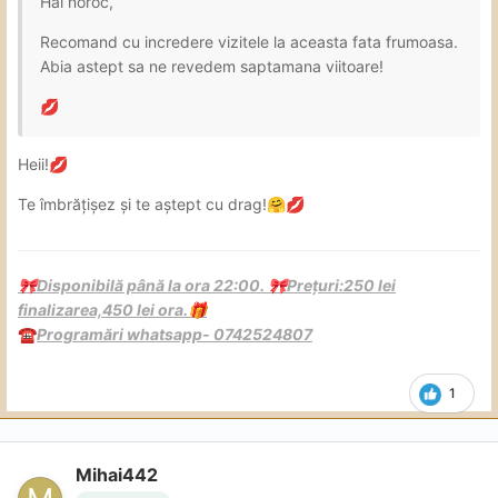
Hai noroc,
Recomand cu incredere vizitele la aceasta fata frumoasa.
Abia astept sa ne revedem saptamana viitoare!
💋
Heii!
💋
Te îmbrățișez și te aștept cu drag!
🤗
💋
Disponibilă până la ora 22:00.
Prețuri:250 lei
🎀
🎀
finalizarea,450 lei ora.
🎁
Programări whatsapp- 0742524807
☎️
1
Mihai442