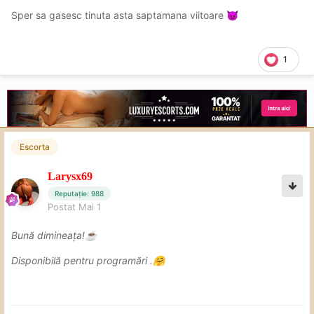
Sper sa gasesc tinuta asta saptamana viitoare
😈
1
Escorta
Larysx69
Reputație: 988
Postat
Mai 1
Bună dimineața!
☕
Disponibilă pentru programări .
🤗