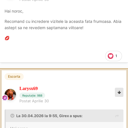
Hai noroc,
Recomand cu incredere vizitele la aceasta fata frumoasa. Abia
astept sa ne revedem saptamana viitoare!
💋
1
Escorta
Larysx69
Reputație: 988
Postat
Aprilie 30
La 30.04.2026 la 9:55,
Girex
a spus: