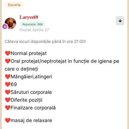
Escorta
Larysx69
Reputație: 988
Postat
Aprilie 27
Câteva locuri disponibile până în ora 21:00!
❤️
Normal protejat
❤️
Oral protejat/neptrotejat in funcție de igiena pe
care o dețineți
❤️
Mângâieri,atingeri
❤️
69
❤️
Săruturi corporale
❤️
Diferite poziții
❤️
Finalizare corporală
❤️
masaj de relaxare ️