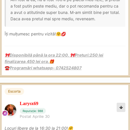
a fost putin peste mediu, dar o pot recomanda pentru ca
a avut o atitutinde super buna. M-am simtit bine per total.
Daca avea pretul mai spre mediu, reveneam.
Îți mulțumesc pentru vizită!
🤗
💋
Disponibilă până la ora 22:00.
Prețuri:250 lei
🎀
🎀
finalizarea,450 lei ora.
🎁
Programări whatsapp- 0742524807
☎️
Escorta
Larysx69
Reputație: 988
Postat
Aprilie 30
Locuri libere de la 16:30 la 21:00!
🤗