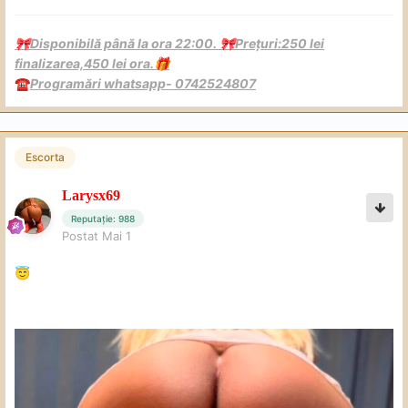
Disponibilă până la ora 22:00.
Prețuri:250 lei
🎀
🎀
finalizarea,450 lei ora.
🎁
Programări whatsapp- 0742524807
☎️
Escorta
Larysx69
Reputație: 988
Postat
Mai 1
😇