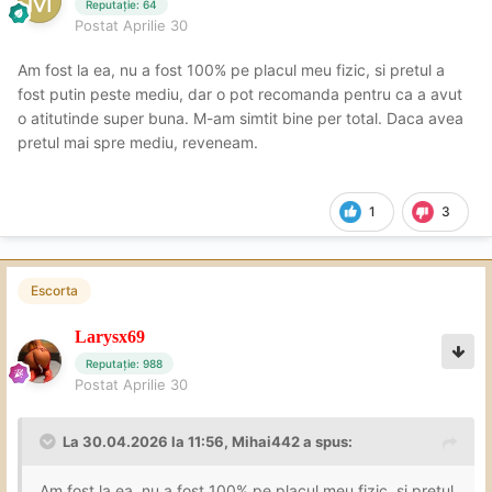
Reputație: 64
Postat
Aprilie 30
Am fost la ea, nu a fost 100% pe placul meu fizic, si pretul a
fost putin peste mediu, dar o pot recomanda pentru ca a avut
o atitutinde super buna. M-am simtit bine per total. Daca avea
pretul mai spre mediu, reveneam.
1
3
Escorta
Larysx69
Reputație: 988
Postat
Aprilie 30
La 30.04.2026 la 11:56,
Mihai442
a spus:
Am fost la ea, nu a fost 100% pe placul meu fizic, si pretul