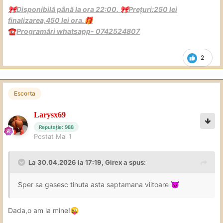
Disponibilă până la ora 22:00.
Prețuri:250 lei
🎀
🎀
finalizarea,450 lei ora.
🎁
Programări whatsapp- 0742524807
☎️
2
Escorta
Larysx69
Reputație: 988
Postat
Mai 1
La 30.04.2026 la 17:19,
Girex
a spus:
Sper sa gasesc tinuta asta saptamana viitoare
😈
Dada,o am la mine!
😜