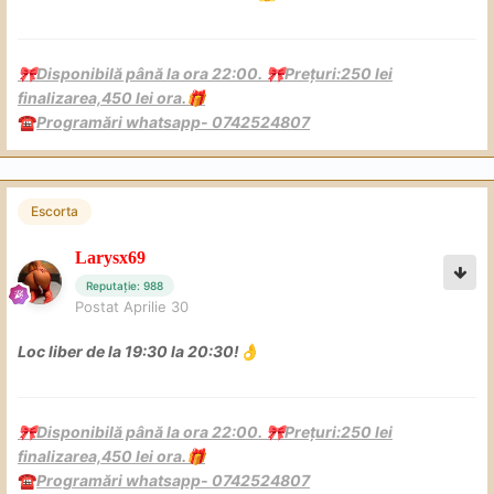
Disponibilă până la ora 22:00.
Prețuri:250 lei
🎀
🎀
finalizarea,450 lei ora.
🎁
Programări whatsapp- 0742524807
☎️
Escorta
Larysx69
Reputație: 988
Postat
Aprilie 30
Loc liber de la 19:30 la 20:30!
👌
Disponibilă până la ora 22:00.
Prețuri:250 lei
🎀
🎀
finalizarea,450 lei ora.
🎁
Programări whatsapp- 0742524807
☎️