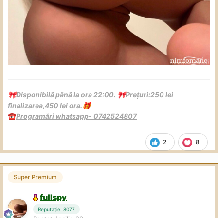
Disponibilă până la ora 22:00.
Prețuri:250 lei
🎀
🎀
finalizarea,450 lei ora.
🎁
Programări whatsapp- 0742524807
☎️
2
8
Super Premium
fullspy
Reputație: 8077