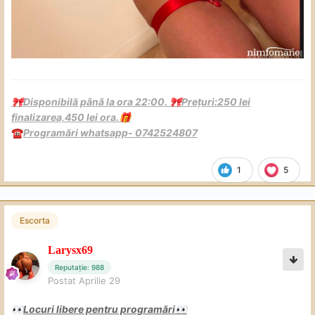
Disponibilă până la ora 22:00.
Prețuri:250 lei
🎀
🎀
finalizarea,450 lei ora.
🎁
Programări whatsapp- 0742524807
☎️
1
5
Escorta
Larysx69
Reputație: 988
Postat
Aprilie 29
Locuri libere pentru programări
👀
👀