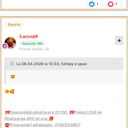
1
1
Escorta
Larysx69
Reputație: 988
Postat
Aprilie 28
La 28.04.2026 la 13:33,
fullspy
a spus:
🤩
🤗
🥰
Disponibilă până la ora 22:00.
Prețuri:250 lei
🎀
🎀
finalizarea,450 lei ora.
🎁
Programări whatsapp- 0742524807
☎️