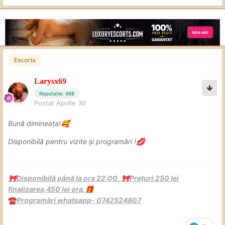
Escorta
Larysx69
Reputație: 988
Postat
Aprilie 30
Bună dimineața!
🥰
Disponibilă pentru vizite și programări !
💋
Disponibilă până la ora 22:00.
Prețuri:250 lei
🎀
🎀
finalizarea,450 lei ora.
🎁
Programări whatsapp- 0742524807
☎️