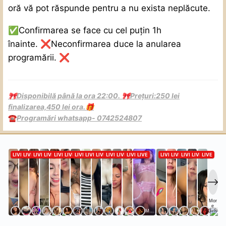
oră vă pot răspunde pentru a nu exista neplăcute.
✅
Confirmarea se face cu cel puțin 1h
înainte.
❌
Neconfirmarea duce la anularea
programării.
❌
Disponibilă până la ora 22:00.
Prețuri:250 lei
🎀
🎀
finalizarea,450 lei ora.
🎁
Programări whatsapp- 0742524807
☎️