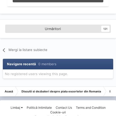
Urmăritori
121
Mergi la listare subiecte
Navigare recentă
0 members
No registered users viewing this page.
Acasă
Discutii si dezbateri despre piata escortelor din Romania
Esco
Limbaj
Politică Intimitate
Contact Us
Terms and Condition
Cookie-uri