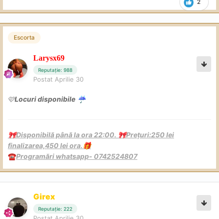
2
Escorta
Larysx69
Reputație: 988
Postat
Aprilie 30
🩷
Locuri disponibile
☔
Disponibilă până la ora 22:00.
Prețuri:250 lei
🎀
🎀
finalizarea,450 lei ora.
🎁
Programări whatsapp- 0742524807
☎️
Girex
Reputație: 222
Postat
Aprilie 30