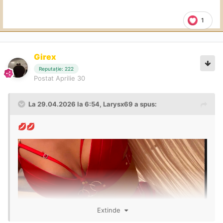
1
Girex
Reputație: 222
Postat
Aprilie 30
La 29.04.2026 la 6:54,
Larysx69
a spus:
💋
💋
Extinde