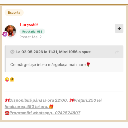
Escorta
Larysx69
Reputație: 988
Postat
Mai 2
La 02.05.2026 la 11:31,
Mirel1956
a spus:
Ce mărgelușe într-o mărgelușa mai mare
🌹
😜
🤗
Disponibilă până la ora 22:00.
Prețuri:250 lei
🎀
🎀
finalizarea,450 lei ora.
🎁
Programări whatsapp- 0742524807
☎️