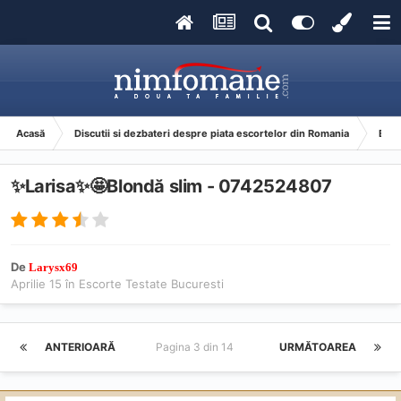
Acasă
Discutii si dezbateri despre piata escortelor din Romania
Esco
✨Larisa✨🤩Blondă slim - 0742524807
De
Larysx69
Aprilie 15
în
Escorte Testate Bucuresti
ANTERIOARĂ
Pagina 3 din 14
URMĂTOAREA