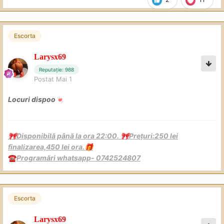
Escorta
Larysx69
Reputație: 988
Postat
Mai 1
Locuri dispoo
🍬
Disponibilă până la ora 22:00.
Prețuri:250 lei
🎀
🎀
finalizarea,450 lei ora.
🎁
Programări whatsapp- 0742524807
☎️
Escorta
Larysx69