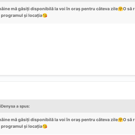
ine mă găsiți disponibilă la voi în oraș pentru câteva zile
O să 
🤗
 programul și locația
😘
iDenysa
a spus:
ine mă găsiți disponibilă la voi în oraș pentru câteva zile
O să 
🤗
 programul și locația
😘