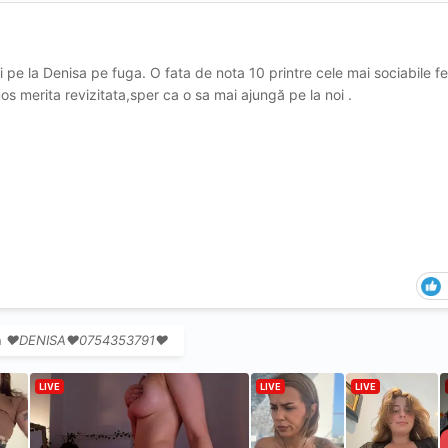
 pe la Denisa pe fuga. O fata de nota 10 printre cele mai sociabile f
os merita revizitata,sper ca o sa mai ajungă pe la noi .
n
❤️DENISA❤️0754353791❤️