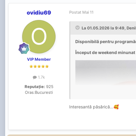
ovidiu69
Postat
Mai 11
La 01.05.2026 la 9:49,
Deni
Disponibilă pentru programă
Început de weekend minunat
VIP Member
1.7k
Reputație:
925
Oras:
Bucuresti
Interesantă păsărică...
🥰