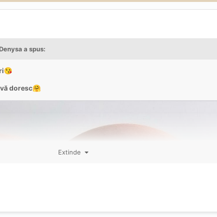
Denysa
a spus:
ri
😘
 vă doresc
🤗
Extinde