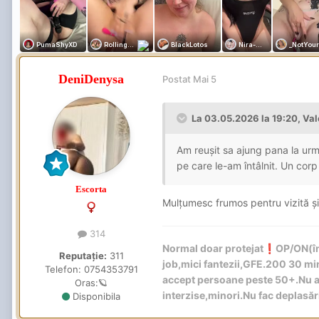
DeniDenysa
Postat
Mai 5
La 03.05.2026 la 19:20,
Val
Am reușit sa ajung pana la urma
pe care le-am întâlnit. Un corp
Escorta
Mulțumesc frumos pentru vizită ș
314
Normal doar protejat
️OP/ON(în
❗
Reputație:
311
job,mici fantezii,GFE.200 30 m
Telefon:
0754353791
accept persoane peste 50+.Nu ac
Oras:
🪐
interzise,minori.Nu fac deplasă
Disponibila