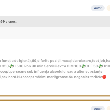
Autor
u69
a spus:
 funcție de igienă),69,diferite poziții,masaj de relaxare,foot job,h
in 350
H,500 Ron 90 min Servicii extra CIM 100
COF 50
Fk1
💸
💸
💸
cept persoane sub influența alcoolului sau a altor substanțe
ri,sex hard.Nu accept mărimi mari/groase.Nu negociez tarifele
⛔
Autor