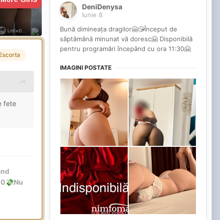
DeniDenysa
Iunie 8
Bună dimineața dragilor🤗😘Început de
săptămână minunat vă doresc🤗 Disponibilă
pentru programări începând cu ora 11:30🤗
Escorta
IMAGINI POSTATE
e fete
and
00
Nu
💸