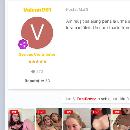
Valean091
Postat
Mai 3
Am reușit sa ajung pana la urma și
le-am întâlnit. Un corp foarte frum
Serious Contributor
270
Reputație:
33
Iun 6
a schimbat titlul î
DeniDenysa