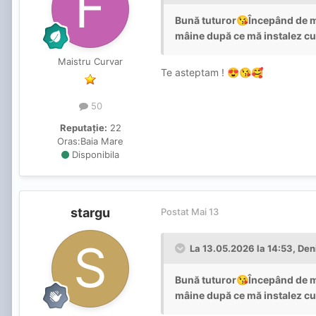
Bună tuturor
Începând de mâ
😘
mâine după ce mă instalez cu
Maistru Curvar
Te asteptam !
😍
😘
🥰
50
Reputație:
22
Oras:
Baia Mare
Disponibila
stargu
Postat
Mai 13
La 13.05.2026 la 14:53,
Den
Bună tuturor
Începând de mâ
😘
mâine după ce mă instalez cu