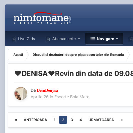
Live Girls
Abonamente
Navigare
Acasă
Discutii si dezbateri despre piata escortelor din Romania
❤️DENISA❤️Revin din data de 09.0
De
DeniDenysa
Aprilie 26
în
Escorte Baia Mare
ANTERIOARĂ
1
2
3
4
URMĂTOAREA