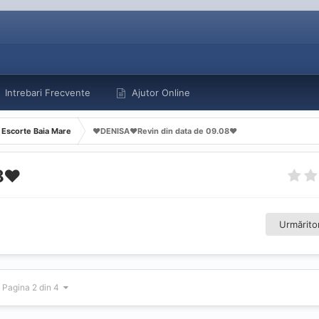
Intrebari Frecvente
Ajutor Online
Escorte Baia Mare
❤️DENISA❤️Revin din data de 09.08❤️
8❤️
Urmăritor
Pagina 2 din 4