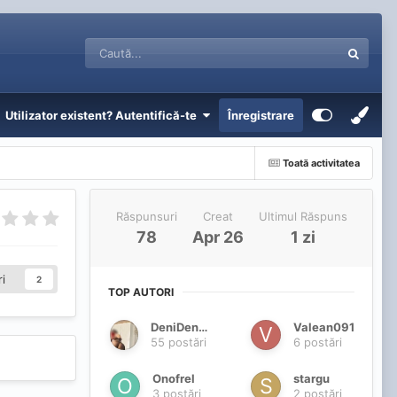
Utilizator existent? Autentifică-te
Înregistrare
Toată activitatea
Răspunsuri
Creat
Ultimul Răspuns
78
Apr 26
1 zi
i
2
TOP AUTORI
DeniDenysa
Valean091
55 postări
6 postări
Onofrel
stargu
3 postări
2 postări