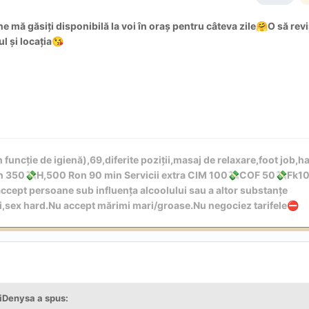
 mă găsiți disponibilă la voi în oraș pentru câteva zile
O să rev
🤗
 și locația
😘
 funcție de igienă),69,diferite poziții,masaj de relaxare,foot job,h
in 350
H,500 Ron 90 min Servicii extra CIM 100
COF 50
Fk1
💸
💸
💸
cept persoane sub influența alcoolului sau a altor substanțe
ri,sex hard.Nu accept mărimi mari/groase.Nu negociez tarifele
⛔
iDenysa
a spus: