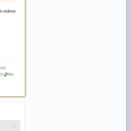
in mâine
and
00
Nu
💸