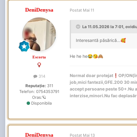
DeniDenysa
Postat
Mai 11
La 11.05.2026 la 7:01,
ovidi
Interesantă păsărică...
🥰
He he he
😂
😘
🙈
Escorta
Normal doar protejat
️OP/ON(în
❗
314
job,mici fantezii,GFE.200 30 m
Reputație:
311
accept persoane peste 50+.Nu ac
Telefon:
0754353791
interzise,minori.Nu fac deplasă
Oras:
🪐
Disponibila
DeniDenysa
Postat
Mai 13