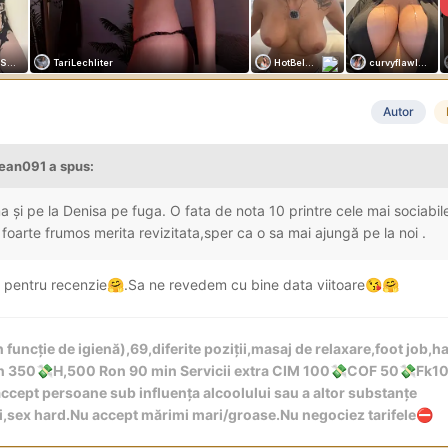
Autor
ean091
a spus:
 și pe la Denisa pe fuga. O fata de nota 10 printre cele mai sociabil
 foarte frumos merita revizitata,sper ca o sa mai ajungă pe la noi .
i pentru recenzie
.Sa ne revedem cu bine data viitoare
🤗
😘
🤗
 funcție de igienă),69,diferite poziții,masaj de relaxare,foot job,h
in 350
H,500 Ron 90 min Servicii extra CIM 100
COF 50
Fk1
💸
💸
💸
cept persoane sub influența alcoolului sau a altor substanțe
ri,sex hard.Nu accept mărimi mari/groase.Nu negociez tarifele
⛔