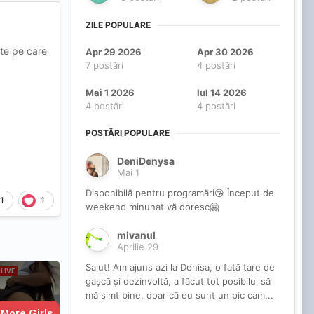
ZILE POPULARE
ete pe care
Apr 29 2026
Apr 30 2026
7 postări
4 postări
Mai 1 2026
Iul 14 2026
4 postări
4 postări
POSTĂRI POPULARE
DeniDenysa
Mai 1
Disponibilă pentru programări😘 Început de
1
1
weekend minunat vă doresc🤗
mivanul
Aprilie 29
Salut! Am ajuns azi la Denisa, o fată tare de
gașcă și dezinvoltă, a făcut tot posibilul să
mă simt bine, doar că eu sunt un pic cam...