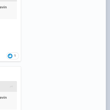
revin
1
revin