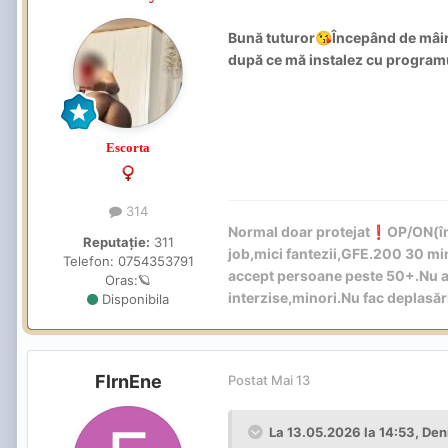
Bună tuturor
Începând de mâine
😘
după ce mă instalez cu programul
Escorta
314
Normal doar protejat
️OP/ON(în
❗
Reputație:
311
job,mici fantezii,GFE.200 30 m
Telefon:
0754353791
accept persoane peste 50+.Nu ac
Oras:
🪐
interzise,minori.Nu fac deplasă
Disponibila
FlrnEne
Postat
Mai 13
La 13.05.2026 la 14:53,
Den