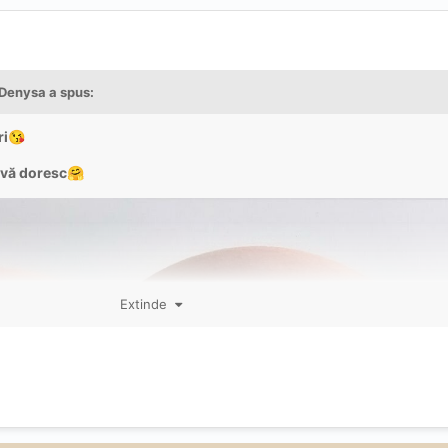
Denysa
a spus:
ri
😘
 vă doresc
🤗
Extinde