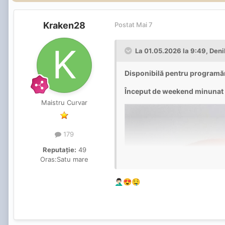
Kraken28
Postat
Mai 7
La 01.05.2026 la 9:49,
Deni
Disponibilă pentru programă
Început de weekend minunat
Maistru Curvar
179
Reputație:
49
Oras:
Satu mare
🤦🏻‍♂️
😍
🤤