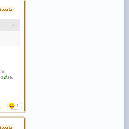
Escorta
and
00
Nu
💸
1
Escorta