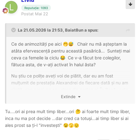
L1viu
Reputație: 1093
Postat
Mai 22
La 21.05.2026 la 21:53,
Baiat8un
a spus:
Ce de animozități pe aici
Chair nu mă așteptam la
🤭
😅
atâta efervescență pentru această pasărică... Sunteți mai
ceva ca femeile la ciclu
Ce v-a făcut bre colegilor,
😂
fătuca asta, de v-ați activat în halul ăsta?
Nu știu ce polițe aveți voi de plătit, dar eu am fost
mulțumit de prestația Alexandrei de fiecare dată și nu am
simțit vreo presiune sau stres din partea ei. În Bacău este
relativ puțin timp (și știu că tot timpul poveștile au două
Extinde
variante), dar ar fi interesant să veniți și voi cu impresii
după vizitele recente.
Tu....ori ai prea mult timp liber...ori
ai foarte mult timp liber,
🤔
inca nu ma pot decide ...dar cred ca totuși...ai timp liber si ai
Ideea mea de a lăsa o recenzie și de a deschide un topic
ales prost sa ți-l "investești"
😉
🫣
🫡
nu vine niciodată după o primă vizită, ci după minim 2-3,
pentru a avea o opinie obiectivă, actuală și pentru a oferii