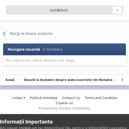
Urmăritori
1
Mergi la listare subiecte
Navigare recentă
0 members
No registered users viewing this page.
Acasă
Discutii si dezbateri despre piata escortelor din Romania
Esco
Limbaj
Politică Intimitate
Contact Us
Terms and Condition
Cookie-uri
Powered by Invision Community
Informații Importante
Am plasat
cookie-uri
pe dispozitivul tău pentru a îmbunătății navigarea