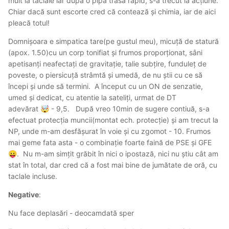
mult la taclale iar după o pipă trasă rapid, s-a trecut la acțiune.
Chiar dacă sunt escorte cred că contează și chimia, iar de aici
pleacă totul!
Domnișoara e simpatica tare(pe gustul meu), micuță de statură
(apox. 1.50)cu un corp tonifiat și frumos proporționat, sâni
apetisanți neafectați de gravitație, talie subțire, funduleț de
poveste, o piersicuță strâmtă și umedă, de nu știi cu ce să
începi și unde să termini. A început cu un ON de senzatie,
umed și dedicat, cu atentie la sateliți, urmat de DT
adevărat
- 9,5. După vreo 10min de sugere contiuă, s-a
🤯
efectuat protecția muncii(montat ech. protecție) și am trecut la
NP, unde m-am desfășurat în voie și cu zgomot - 10. Frumos
mai geme fata asta - o combinație foarte faină de PSE și GFE
. Nu m-am simțit grăbit în nici o ipostază, nici nu știu cât am
😛
stat în total, dar cred că a fost mai bine de jumătate de oră, cu
taclale incluse.
Negative
:
Nu face deplasări - deocamdată sper