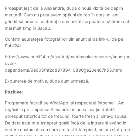
Proaspăt ieșit de la Alexandra, după o nouă vizită pe deplin
meritată. Cum nu prea avem opțiuni de top în oraș, m-am
gândit să aduc o contribuție comunității și poate o păstrăm cât
mai mult timp în Bacău.
Confirm acuratețea fotografiilor din anunț și las link-ul de pe
Publi24:
https://www.publi24.ro/anunturi/matrimoniale/escorte/anunt/pr
ovoc-
dependenta/9e608fhf2d89789419890ge20eh67h55.html
Expunerea de motive, după cum urmează.
Pozitive:
Programare facută pe WhatApp, și respectată întocmai. Am
regăsit-o pe simpatica Alexandra în noua locație dotată
corespunzător(cu tot ce trebuie), foarte fresh și bine-dispusă.
De data asta m-a așteptat goală încă de la intrare și având în
vedere costumația cu care am fost întâmpinat, nu am stat prea