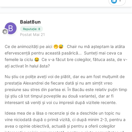
1
vă transmite ea detaliile suplimentare.
Baiat8un
Trecută la favorite și de revizitat cu siguranță!
Reputație: 8
Spor să avem cu toții!
🫶
Postat
Mai 21
Ce de animozități pe aici
Chair nu mă așteptam la atâta
🤭
😅
efervescență pentru această pasărică... Sunteți mai ceva ca
femeile la ciclu
Ce v-a făcut bre colegilor, fătuca asta, de v-
😂
ați activat în halul ăsta?
Nu știu ce polițe aveți voi de plătit, dar eu am fost mulțumit de
prestația Alexandrei de fiecare dată și nu am simțit vreo
presiune sau stres din partea ei. În Bacău este relativ puțin timp
(și știu că tot timpul poveștile au două variante), dar ar fi
interesant să veniți și voi cu impresii după vizitele recente.
Ideea mea de a lăsa o recenzie și de a deschide un topic nu
vine niciodată după o primă vizită, ci după minim 2-3, pentru a
avea o opinie obiectivă, actuală și pentru a oferii colegilor