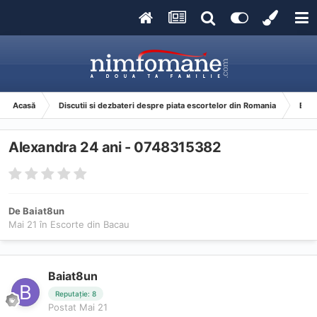
Acasă
Discutii si dezbateri despre piata escortelor din Romania
Esco
Alexandra 24 ani - 0748315382
De
Baiat8un
Mai 21
în
Escorte din Bacau
Baiat8un
Reputație: 8
Postat
Mai 21