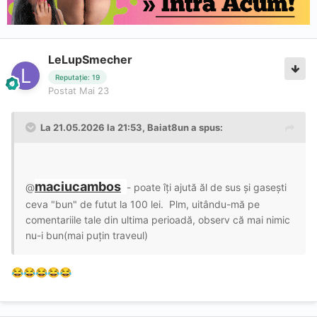
LeLupSmecher
Reputație: 19
Postat
Mai 23
La 21.05.2026 la 21:53,
Baiat8un
a spus:
maciucambos
@
- poate îți ajută ăl de sus și gasești
ceva "bun" de futut la 100 lei. Plm, uitându-mă pe
comentariile tale din ultima perioadă, observ că mai nimic
nu-i bun(mai puțin traveul)
😂
😂
😂
😂
😂