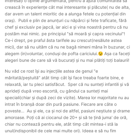
interesați o opinie argumentată, pentru a ajuta comunitatea să
crească în experiențe cât mai interesante și plăcute( nu de alta,
dar avem un talent mioritic de a alunga fetele cu potențial din
oraș). Publi e plin de anunțuri cu năpârci și fete traficate, fără
chef și exclusiv pe japcă, iar aici e și vina noastră pentru că nu
postăm mai nimic. pe principiul "să moară și capra vecinului"!
Ce-i drept, pe praful ăsta tarifele au crescut(nesălute astea
mici), dar să nu uităm că nu ne bagă nimeni mâna în buzunar, ci
alegem (in)voluntar, conduși de pofta cariciului.
Așa ca faceți
😉
alegeri bune de care să vă bucurați și nu mai plătiți toți balaurii!
Nu văd ce rost își au injecțiile astea de genul "e
măritată/peștuită" atât timp cât își face treaba foarte bine, e
relaxată, iar tu pleci satisfăcut. Sper că nu sunteți infantili și vă
aprideți după vreo escortă, cu gândul ca sunteți mai
speciali(chiar și după zeci de vizite). Marea lor majoritate nu au
intrat în branșă doar din pură pasiune. Fiecare are câte o
poveste... Au și ele, ca și noi de altfel, pasiuni neștiute și drame
amoroase. Poți că ai ciocanul de 20+ și să te țină juma' de oră,
chiar nu contează pentru ele, atât timp cât mintea-i stă la
unul(indisponibil de cele mai multe ori). Ideea e să nu fim