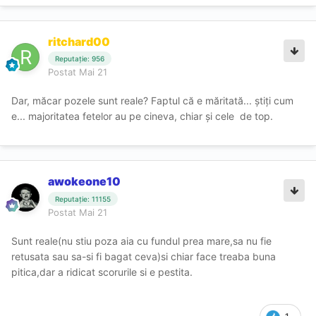
Nu face deplasări - deocamdată sper
ritchard00
Temperamentală (e ca in reclama de la batoanele
snickers - nu e ea cand îi este foame
)
😂
Reputație: 956
Postat
Mai 21
_______________________________________________________________
______________
Dar, măcar pozele sunt reale? Faptul că e măritată... știți cum
e... majoritatea fetelor au pe cineva, chiar și cele de top.
De această dată am optat pentru o finalizare, fară CIM
(nu stiu ce a fost în capul meu) - taxă de ședere 200 lei.
La final am povestit câteva lucruri despre fiecare și vreau
awokeone10
să vă prezint câteva detalii despre ea. A lucrat câțiva
anișori în afară și acum testează și piața noastră.
Reputație: 11155
Postat
Mai 21
Serviciile pe care le oferă sunt următoarele:
Sunt reale(nu stiu poza aia cu fundul prea mare,sa nu fie
Finalizare - 200, Ora - 400, CIM - 100. ON(DT inclus) - în
retusata sau sa-si fi bagat ceva)si chiar face treaba buna
funcție de preferințe și igiena. În rest serviciile standard
pitica,dar a ridicat scorurile si e pestita.
pentru o escortă
Program: 11:00 - 23:00. Locație - Martir Horia (blocul nou)