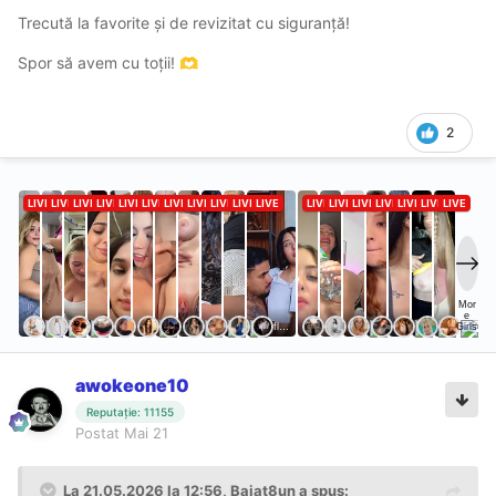
Trecută la favorite și de revizitat cu siguranță!
Spor să avem cu toții!
🫶
2
awokeone10
Reputație: 11155
Postat
Mai 21
La 21.05.2026 la 12:56,
Baiat8un
a spus: