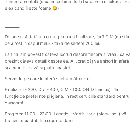
Temperamentală (e ca in reclama de la batoanele snickers - nu
e ea cand îi este foame
)
😂
_____________________________________________________________________
________
De această dată am optat pentru o finalizare, fară CIM (nu stiu
ce a fost în capul meu) - taxă de ședere 200 lei.
La final am povestit câteva lucruri despre fiecare și vreau să vă
prezint câteva detalii despre ea. A lucrat câțiva anișori în afară
și acum testează și piața noastră.
Serviciile pe care le oferă sunt următoarele:
Finalizare - 200, Ora - 400, CIM - 100. ON(DT inclus) - în
funcție de preferințe și igiena. În rest serviciile standard pentru
o escortă
Program: 11:00 - 23:00. Locație - Martir Horia (blocul nou) vă
transmite ea detaliile suplimentare.