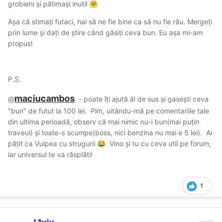
grobieni și pătimași inutil
🤗
Așa că stimați futaci, hai să ne fie bine ca să nu fie rău. Mergeți
prin lume și dați de știre când găsiți ceva bun. Eu așa mi-am
propus!
P.S.
maciucambos
@
- poate îți ajută ăl de sus și gasești ceva
"bun" de futut la 100 lei. Plm, uitându-mă pe comentariile tale
din ultima perioadă, observ că mai nimic nu-i bun(mai puțin
traveul) și toate-s scumpe(boss, nici benzina nu mai e 5 lei). Ai
pățit ca Vulpea cu strugurii
Vino și tu cu ceva util pe forum,
😂
iar universul te va răsplăti!
1