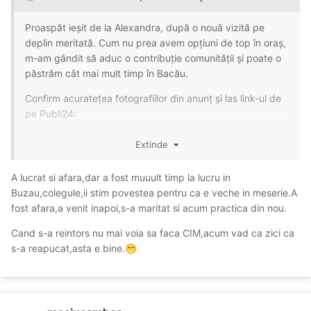
Proaspăt ieșit de la Alexandra, după o nouă vizită pe
deplin meritată. Cum nu prea avem opțiuni de top în oraș,
m-am gândit să aduc o contribuție comunității și poate o
păstrăm cât mai mult timp în Bacău.
Confirm acuratețea fotografiilor din anunț și las link-ul de
pe Publi24:
https://www.publi24.ro/anunturi/matrimoniale/escorte/anu
Extinde
nt/provoc-
dependenta/9e608fhf2d89789419890ge20eh67h55.ht
A lucrat si afara,dar a fost muuult timp la lucru in
ml
Buzau,colegule,ii stim povestea pentru ca e veche in meserie.A
fost afara,a venit inapoi,s-a maritat si acum practica din nou.
Expunerea de motive, după cum urmează.
Cand s-a reintors nu mai voia sa faca CIM,acum vad ca zici ca
Pozitive:
s-a reapucat,asta e bine.
😁
Programare facută pe WhatApp, și respectată întocmai.
Am regăsit-o pe simpatica Alexandra în noua locație
dotată corespunzător(cu tot ce trebuie), foarte fresh și
bine-dispusă. De data asta m-a așteptat goală încă de la