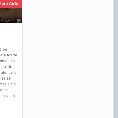
sc pe
ata foarte
rba cu ea
estul de
atentie la
 sa se
 mea ). Se
te sa
 ea si am