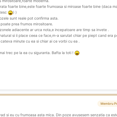
os mirositoare,foarte moderna.
arata foarte bine,este foarte frumoasa si miroase foarte bine (daca 
stesc
) )
ozele sunt reale pot confirma asta.
r poate prea frumos mirositoare.
 zonele adiacente ar urca nota,e incepatoare are timp sa invete .
atural si ii place ceea ce face,m-a sarutat chiar pe piept cand era p
cateva minute cu ea si chiar ai ce vorbi cu ea .
ai trec pe la ea cu siguranta. Bafta la toti !
Membru P
 vad si eu cu frumoasa asta mica. Din poze avusesem senzatia ca est