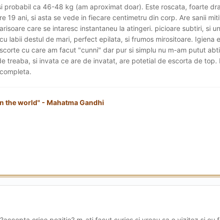
 si probabil ca 46-48 kg (am aproximat doar). Este roscata, foarte dr
 19 ani, si asta se vede in fiecare centimetru din corp. Are sanii mitit
marisoare care se intaresc instantaneu la atingeri. picioare subtiri, si u
cu labii destul de mari, perfect epilata, si frumos mirositoare. Igiena 
 scorte cu care am facut "cunni" dar pur si simplu nu m-am putut abt
e treaba, si invata ce are de invatat, are potetial de escorta de top
 completa.
in the world" - Mahatma Gandhi
ccepta orice pozitie? m-ati facut curios si vreau sa o vizitez si eu.f