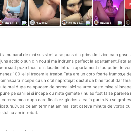
t la numarul de mai sus si mi-a raspuns din prima.Imi zice ca o gase
uns acolo o sun din nou si ma indruma perfect la apartament.Fata ar
albeni sunt poze faculte in locatie.Intru in apartament stau putin de vo
inmanez 100 lei si trecem la treaba.Fata are un corp foarte frumos,e d
omnisoara incepe cu un oral neprotejat destul de bine facut dar fara 
nute oral dupa ne apucam de normal,aici se urca peste mine si incepe
le pune pe sanii ei si incepe cu niste gemete ( nu au fost false parerea
a cererea mea dupa care finalizez glorios la ea in gurita.Nu se grabes
 picatura.Dupa ce am terminat am mai stat cateva minute de vorba cu
estul nu am intrebat.