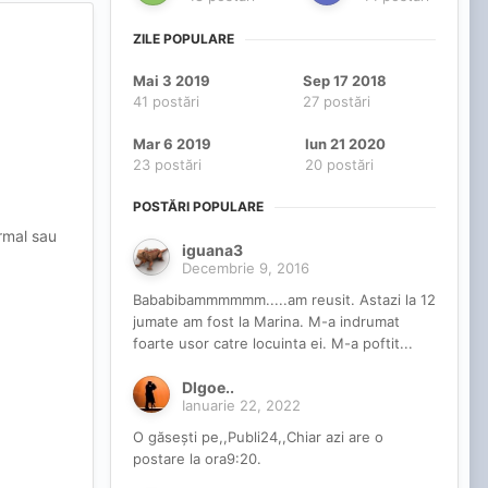
ZILE POPULARE
Mai 3 2019
Sep 17 2018
41 postări
27 postări
Mar 6 2019
Iun 21 2020
23 postări
20 postări
POSTĂRI POPULARE
rmal sau
iguana3
Decembrie 9, 2016
Bababibammmmmm.....am reusit. Astazi la 12
jumate am fost la Marina. M-a indrumat
foarte usor catre locuinta ei. M-a poftit...
Dlgoe..
Ianuarie 22, 2022
O găsești pe,,Publi24,,Chiar azi are o
postare la ora9:20.