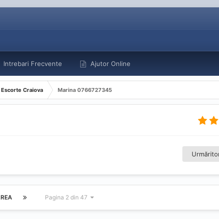
Intrebari Frecvente
Ajutor Online
Escorte Craiova
Marina 0766727345
Urmăritor
REA
Pagina 2 din 47