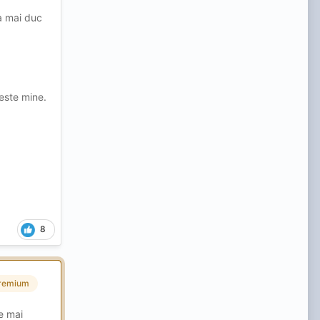
ma mai duc
este mine.
8
remium
e mai