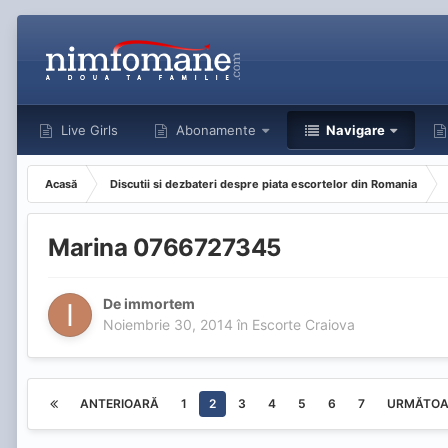
Live Girls
Abonamente
Navigare
Acasă
Discutii si dezbateri despre piata escortelor din Romania
Marina 0766727345
De
immortem
Noiembrie 30, 2014
în
Escorte Craiova
ANTERIOARĂ
1
2
3
4
5
6
7
URMĂTOA