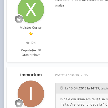
orala?
Maistru Curvar
124
Reputație:
81
Oras:
craiova
immortem
Postat
Aprilie 16, 2015
La 15.04.2015 la 14:37, tzipi
In cele din urma am reusit sa
inalta. Are, cred, undeva la 1.