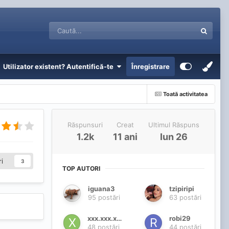
Utilizator existent? Autentifică-te
Înregistrare
Toată activitatea
Răspunsuri
Creat
Ultimul Răspuns
1.2k
11 ani
Iun 26
i
3
TOP AUTORI
iguana3
tzipiripi
95 postări
63 postări
xxx.xxx.xxx
robi29
48 postări
44 postări