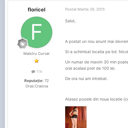
floricel
Postat
Martie 26, 2015
Salut,
A postat un nou anunt mai devre
Si-a schimbat locatia pe bd. Nicola
Maistru Curvar
Un numar de maxim 30 min poate c
oral acelasi pret de 100 lei.
114
De ora nui am intrebat.
Reputație:
72
Oras:
Craiova
Atasez pozele din noua locatie (ce