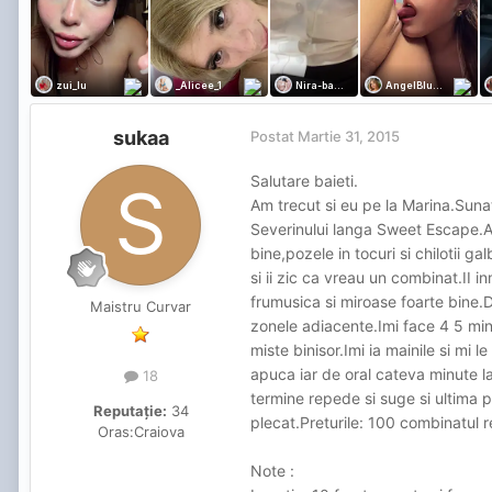
sukaa
Postat
Martie 31, 2015
Salutare baieti.
Am trecut si eu pe la Marina.Suna
Severinului langa Sweet Escape.Aj
bine,pozele in tocuri si chilotii g
si ii zic ca vreau un combinat.II 
frumusica si miroase foarte bine.D
Maistru Curvar
zonele adiacente.Imi face 4 5 mi
miste binisor.Imi ia mainile si mi 
apuca iar de oral cateva minute l
18
termine repede si suge si ultima
Reputație:
34
plecat.Preturile: 100 combinatul r
Oras:
Craiova
Note :