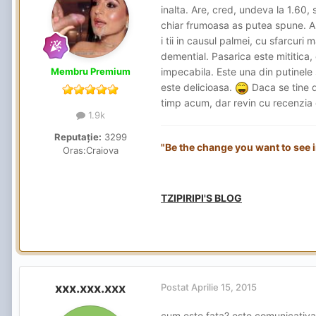
inalta. Are, cred, undeva la 1.60,
chiar frumoasa as putea spune. Are
i tii in causul palmei, cu sfarcuri 
demential. Pasarica este mititica, 
Membru Premium
impecabila. Este una din putinele
este delicioasa.
Daca se tine d
timp acum, dar revin cu recenzia
1.9k
Reputație:
3299
"Be the change you want to see 
Oras:
Craiova
TZIPIRIPI'S BLOG
xxx.xxx.xxx
Postat
Aprilie 15, 2015
cum este fata? este comunicativa?a