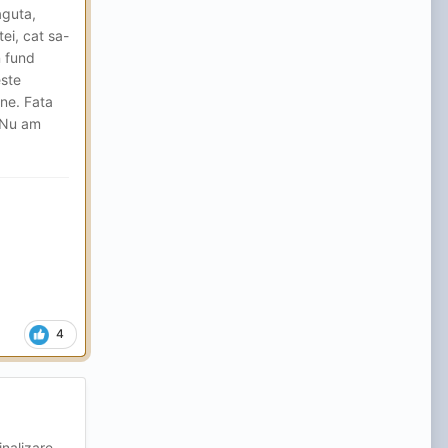
aguta,
ei, cat sa-
n fund
este
ine. Fata
. Nu am
4
inalizare