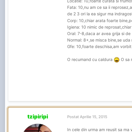
Locatie: 10,foarte curata si frum
Fata: 10,nu am ce sa ii reprosez,
de 2 3 ori la ea sigur ma indrago
Corp: 10,chiar arata foarte bine,p
Igiena: 10 nimic de reprosat,chia
Oral: 7-8,daca ar avea grija si de
Normal: 8+,se misca bine,se uda n
Gfe: 10,foarte deschisa,am vorbit 
O recumand cu caldura
O sa m
tzipiripi
Postat
Aprilie 15, 2015
In cele din urma am reusit sa ma