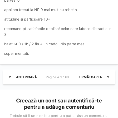
partea lor
apoi am trecut la NP 9 mai mult cu rebeka
atitudine si participare 10+
recomand pt satisfactie deplina! celor care iubesc distractie in
3
halat 600 / 1h / 2 fin + un cadou din parte mea
super meritati.
ANTERIOARĂ
Pagina 4 din 60
URMĂTOAREA
Creează un cont sau autentifică-te
pentru a adăuga comentariu
Trebuie să fi un membru pentru a putea lăsa un comentariu.