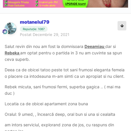
motanelul79
Reputație: 1087
Postat
Decembrie 29, 2021
Salut revin din nou am fost la domnisoara
Deeamiau
dar si
Rebeka
am optat pentru o partida in 3 nu am cuvinte sa spun
ceva superb.
Deea ca de obicei tatoo peste tot sani frumosi eleganta femeia
o placere ca intodeauna m-am simti ca un apropiat si nu client.
Rebek micuta, sani frumosi fermi, superba gagica .. ( mai ma
duc )
Locatia ca de obicei apartament zona buna
Oralul: 9 umed, , încearcă deep, oral bun si una si cealalta
am intors serviciul, explorand zona de jos, cu raspuns din