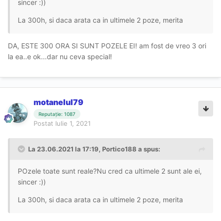
sincer
:))
La 300h, si daca arata ca in ultimele 2 poze, merita
DA, ESTE 300 ORA SI SUNT POZELE EI! am fost de vreo 3 ori
la ea..e ok...dar nu ceva special!
motanelul79
Reputație: 1087
Postat
Iulie 1, 2021
La 23.06.2021 la 17:19,
Portico188
a spus:
POzele toate sunt reale?Nu cred ca ultimele 2 sunt ale ei,
sincer
:))
La 300h, si daca arata ca in ultimele 2 poze, merita