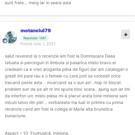
sunt frate .. merg iar in seara asta
motanelul79
Reputație: 1087
Postat
Iulie 1, 2021
salut revenind la o recenzie am fost la Domnisoara Deea
tatuata si percinguri in limbuta si pasarica misto bravo ei
credeam ca e vreo aroganta plina de figuri dar am catalogat-o
gresit imi pare rau e o femeie cu care poti sa vorbesti orice
trecand peste asta .. incercand sa o sun azi ..hop nr blocat
problem sun de pe alt nr imi spune bloc scara.. ajung sun iar imi
da interfon urc misto piesa mi-a placut arata bine miniona sani
micuti tatoo din plin .. vorbareata ma luat in primire cu prima
recenzie cand am fost la colega ei Maria alta brunetica
bunaciune.
Aspect – 10 Frumușică, miniona,