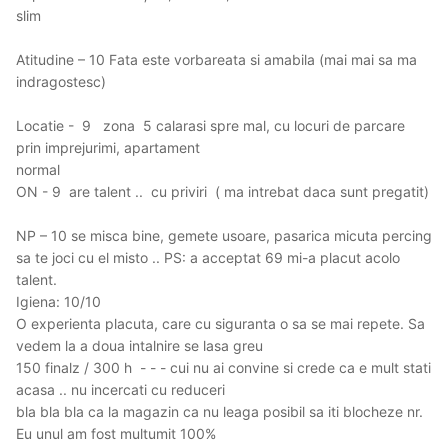
slim
Atitudine – 10 Fata este vorbareata si amabila (mai mai sa ma
indragostesc)
Locatie - 9 zona 5 calarasi spre mal, cu locuri de parcare
prin imprejurimi, apartament
normal
ON - 9 are talent .. cu priviri ( ma intrebat daca sunt pregatit)
NP – 10 se misca bine, gemete usoare, pasarica micuta percing
sa te joci cu el misto .. PS: a acceptat 69 mi-a placut acolo
talent.
Igiena: 10/10
O experienta placuta, care cu siguranta o sa se mai repete. Sa
vedem la a doua intalnire se lasa greu
150 finalz / 300 h - - - cui nu ai convine si crede ca e mult stati
acasa .. nu incercati cu reduceri
bla bla bla ca la magazin ca nu leaga posibil sa iti blocheze nr.
Eu unul am fost multumit 100%