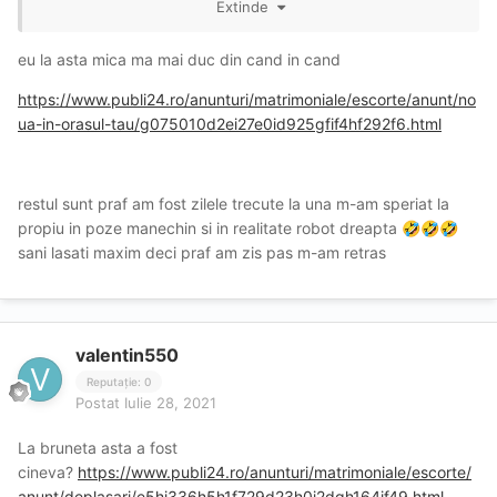
Extinde
Altceva inafara de cele de pe publi nu mai sunt?
eu la asta mica ma mai duc din cand in cand
https://www.publi24.ro/anunturi/matrimoniale/escorte/anunt/no
ua-in-orasul-tau/g075010d2ei27e0id925gfif4hf292f6.html
restul sunt praf am fost zilele trecute la una m-am speriat la
propiu in poze manechin si in realitate robot dreapta
🤣
🤣
🤣
sani lasati maxim deci praf am zis pas m-am retras
valentin550
Reputație: 0
Postat
Iulie 28, 2021
La bruneta asta a fost
cineva?
https://www.publi24.ro/anunturi/matrimoniale/escorte/
anunt/deplasari/e5hi336h5h1f729d23h0i2dgh164if49.html