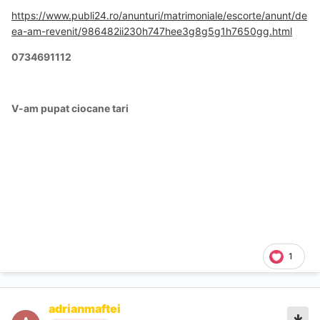
https://www.publi24.ro/anunturi/matrimoniale/escorte/anunt/de
ea-am-revenit/986482ii230h747hee3g8g5g1h7650gg.html
0734691112
V-am pupat ciocane tari
1
adrianmaftei