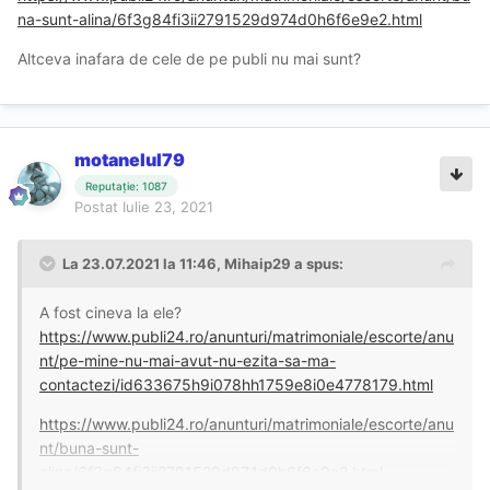
na-sunt-alina/6f3g84fi3ii2791529d974d0h6f6e9e2.html
Altceva inafara de cele de pe publi nu mai sunt?
motanelul79
Reputație: 1087
Postat
Iulie 23, 2021
La 23.07.2021 la 11:46,
Mihaip29
a spus:
A fost cineva la ele?
https://www.publi24.ro/anunturi/matrimoniale/escorte/anu
nt/pe-mine-nu-mai-avut-nu-ezita-sa-ma-
contactezi/id633675h9i078hh1759e8i0e4778179.html
https://www.publi24.ro/anunturi/matrimoniale/escorte/anu
nt/buna-sunt-
alina/6f3g84fi3ii2791529d974d0h6f6e9e2.html