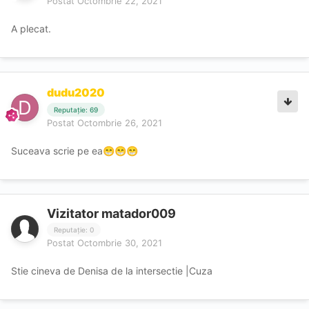
Postat
Octombrie 22, 2021
GFE 9 -
A plecat.
ASPECT 9
Cadou 150 fin 300 ora.
dudu2020
Reputație: 69
DE REVENIT
Postat
Octombrie 26, 2021
PS: stie cu ce se manaca alifia asta
Suceava scrie pe ea
😁
😁
😁
Vizitator matador009
Reputație: 0
Postat
Octombrie 30, 2021
Stie cineva de Denisa de la intersectie |Cuza