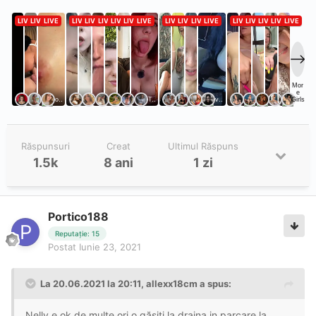
Locatie: 10
Aspect: 9.5
ON: 9
NP: 10
Atitudine: 10
am sa mai merg imi place
Răspunsuri
Creat
Ultimul Răspuns
1.5k
8 ani
1 zi
Portico188
Reputație: 15
Postat
Iunie 23, 2021
La 20.06.2021 la 20:11,
allexx18cm
a spus:
Nelly e ok.de multe ori o găsiți la drajna in parcare la