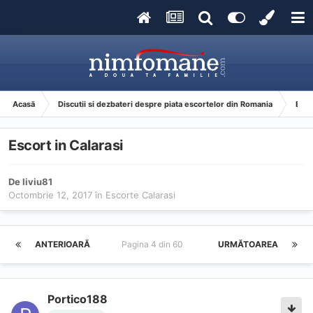
Acasă
Discutii si dezbateri despre piata escortelor din Romania
Esco
Escort in Calarasi
De
liviu81
Octombrie 12, 2017
în
Escorte Calarasi
ANTERIOARĂ
Pagina 4 din 60
URMĂTOAREA
Portico188