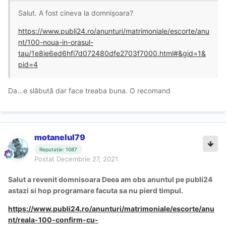
Salut. A fost cineva la domnișoara?
https://www.publi24.ro/anunturi/matrimoniale/escorte/anu
nt/100-noua-in-orasul-
tau/1e8ie6ed6hfi7d072480dfe2703f7000.html#&gid=1&
pid=4
Da...e slăbută dar face treaba buna. O recomand
motanelul79
Reputație: 1087
Postat
Decembrie 27, 2021
Salut a revenit domnisoara Deea am obs anuntul pe publi24
astazi si hop programare facuta sa nu pierd timpul.
https://www.publi24.ro/anunturi/matrimoniale/escorte/anu
nt/reala-100-confirm-cu-