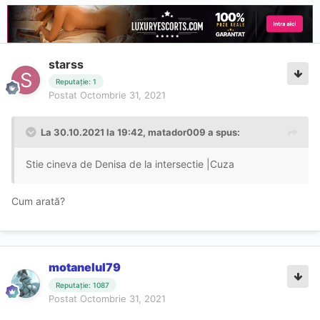
starss
Reputație: 1
Postat
Octombrie 31, 2021
La 30.10.2021 la 19:42,
matador009
a spus:
Stie cineva de Denisa de la intersectie |Cuza
Cum arată?
motanelul79
Reputație: 1087
Postat
Octombrie 31, 2021