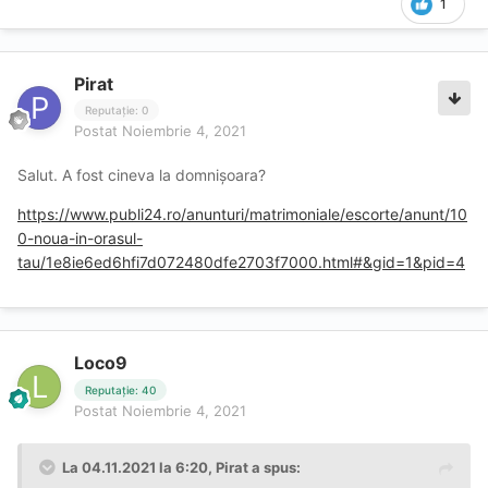
1
Pirat
Reputație: 0
Postat
Noiembrie 4, 2021
Salut. A fost cineva la domnișoara?
https://www.publi24.ro/anunturi/matrimoniale/escorte/anunt/10
0-noua-in-orasul-
tau/1e8ie6ed6hfi7d072480dfe2703f7000.html#&gid=1&pid=4
Loco9
Reputație: 40
Postat
Noiembrie 4, 2021
La 04.11.2021 la 6:20,
Pirat
a spus: