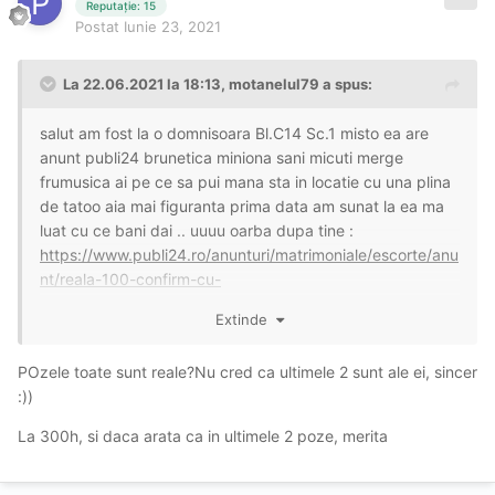
Reputație: 15
Postat
Iunie 23, 2021
La 22.06.2021 la 18:13,
motanelul79
a spus:
salut am fost la o domnisoara Bl.C14 Sc.1 misto ea are
anunt publi24 brunetica miniona sani micuti merge
frumusica ai pe ce sa pui mana sta in locatie cu una plina
de tatoo aia mai figuranta prima data am sunat la ea ma
luat cu ce bani dai .. uuuu oarba dupa tine
:
https://www.publi24.ro/anunturi/matrimoniale/escorte/anu
nt/reala-100-confirm-cu-
tatuajele/7gh79i40d4g97hhh250h359i21i84650.html
Extinde
Brunetica bomba
0750132948
POzele toate sunt reale?Nu cred ca ultimele 2 sunt ale ei, sincer
https://www.publi24.ro/anunturi/matrimoniale/escorte/anu
:))
nt/poze-reale-pentru-prima-data-la-tine-in-
oras/dh214gid02hi740d1f1d1920464d9if2.html
La 300h, si daca arata ca in ultimele 2 poze, merita
150 finaliz, 300 ora mai ceva c
a la bucuresti