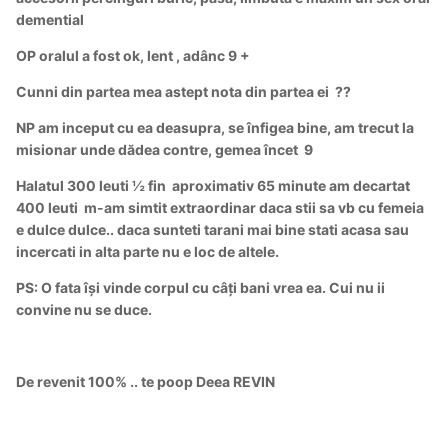
demential
OP oralul a fost ok, lent , adânc 9 +
Cunni din partea mea astept nota din partea ei
??
NP am inceput cu ea deasupra, se înfigea bine, am trecut la
misionar unde dădea contre, gemea încet 9
Halatul 300 leuti ½ fin
aproximativ 65 minute am decartat
400 leuti
m-am simtit extraordinar daca stii sa vb cu femeia
e dulce dulce.. daca sunteti tarani mai bine stati acasa sau
incercati in alta parte nu e loc de altele.
PS: O fata își vinde corpul cu câți bani vrea ea. Cui nu ii
convine nu se duce.
De revenit 100% .. te poop Deea REVIN