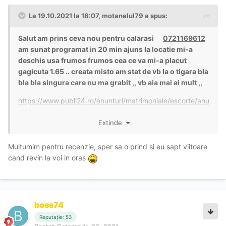
La 19.10.2021 la 18:07,
motanelul79
a spus:
Salut am prins ceva nou pentru calarasi
0721169612
am sunat programat in 20 min ajuns la locatie mi-a
deschis usa frumos frumos cea ce va mi-a placut
gagicuta 1.65 .. creata misto am stat de vb la o tigara bla
bla bla singura care nu ma grabit ,, vb aia mai ai mult ,,
https://www.publi24.ro/anunturi/matrimoniale/escorte/anu
nt/deplasari-non-stop-noua-in-orasul-
tau/3f8h9ef321g27fih22e717715d2h29h5.html
Extinde
Locație - Aleea Policlinici ..vedeti la telefon ( am inteles
Multumim pentru recenzie, sper sa o prind si eu sapt viitoare
ca isi cauta alta locatie )
cand revin la voi in oras
ON 9 - cu artificii ceva ce nu ma asteptam ( Porno )
tehnica de oral de vis, inca imi tremura genunchiii... si
asta se intampla rar, fata e super.
boss74
NP 8.5 - tot ce mi-a dor inimioara nu zice nimic se
Reputație: 53
implica la maxim fata