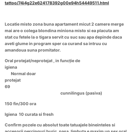
tattoo/74i4g22e624178392g00e94h54449511.html
Locatie misto zona buna apartament micut 2 camere merge
mai are o colega blondina miniona misto si ea placuta am
stat cu fetele la o tigara servit cu suc sau apa depinde daca
aveti glume in program sper ca curand sa intruu cu
amandoua suna promitator.
Oral protejat/neprotejat , in funcție de
igiena
Normal doar
protejat
69
cunnilingus (pasiva)
150 fin/300 ora
Igiena
10 curata si fresh
Confirm pozele cu absolut toate tatuajele bineinteles si
accesorii percinguri buric, pasa, limbuta e maxim un sex oral