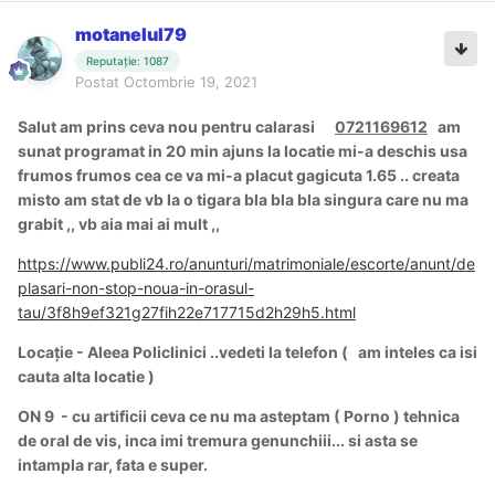
motanelul79
Reputație: 1087
Postat
Octombrie 19, 2021
Salut am prins ceva nou pentru calarasi
0721169612
am
sunat programat in 20 min ajuns la locatie mi-a deschis usa
frumos frumos cea ce va mi-a placut gagicuta 1.65 .. creata
misto am stat de vb la o tigara bla bla bla singura care nu ma
grabit ,, vb aia mai ai mult ,,
https://www.publi24.ro/anunturi/matrimoniale/escorte/anunt/de
plasari-non-stop-noua-in-orasul-
tau/3f8h9ef321g27fih22e717715d2h29h5.html
Locație - Aleea Policlinici ..vedeti la telefon ( am inteles ca isi
cauta alta locatie )
ON 9 - cu artificii ceva ce nu ma asteptam ( Porno ) tehnica
de oral de vis, inca imi tremura genunchiii... si asta se
intampla rar, fata e super.