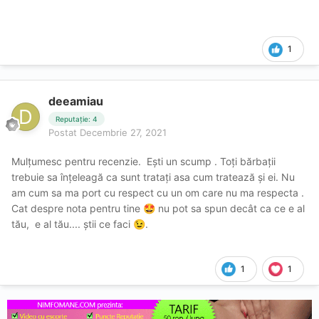
1
deeamiau
Reputație: 4
Postat
Decembrie 27, 2021
Mulțumesc pentru recenzie. Ești un scump . Toți bărbații
trebuie sa înțeleagă ca sunt tratați asa cum tratează și ei. Nu
am cum sa ma port cu respect cu un om care nu ma respecta .
Cat despre nota pentru tine
nu pot sa spun decât ca ce e al
🤩
tău, e al tău.... știi ce faci
.
😉
1
1