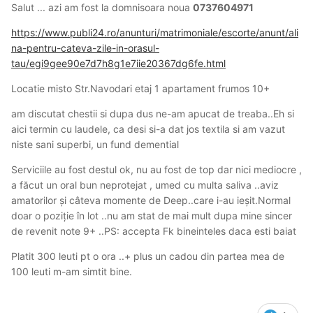
Salut ... azi am fost la domnisoara noua
0737604971
https://www.publi24.ro/anunturi/matrimoniale/escorte/anunt/ali
na-pentru-cateva-zile-in-orasul-
tau/egi9gee90e7d7h8g1e7iie20367dg6fe.html
Locatie misto Str.Navodari etaj 1 apartament frumos 10+
am discutat chestii si dupa dus ne-am apucat de treaba..Eh si
aici termin cu laudele, ca desi si-a dat jos textila si am vazut
niste sani superbi, un fund demential
Serviciile au fost destul ok, nu au fost de top dar nici mediocre ,
a făcut un oral bun neprotejat , umed cu multa saliva ..aviz
amatorilor și câteva momente de Deep..care i-au ieșit.Normal
doar o poziție în lot ..nu am stat de mai mult dupa mine sincer
de revenit note 9+ ..PS: accepta Fk bineinteles daca esti baiat
Platit 300 leuti pt o ora ..+ plus un cadou din partea mea de
100 leuti m-am simtit bine.