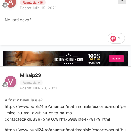
Reputație: -16
Postat
Iulie 15, 2021
Noutati ceva?
1
Mihaip29
Reputație: 0
Postat
Iulie 23, 2021
A fost cineva la ele?
https://www.publi24.ro/anunturi/matrimoniale/escorte/anunt/pe
-mine-nu-mai-avut-nu-ezita-sa-ma-
contactezi/id633675h9i078hh1759e8i0e4778179.html
https://www.publi24.ro/anunturi/matrimoniale/escorte/anunt/bu