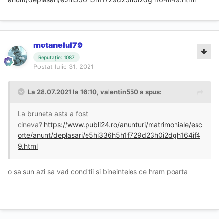
motanelul79
Reputație: 1087
Postat
Iulie 31, 2021
La 28.07.2021 la 16:10,
valentin550
a spus:
La bruneta asta a fost
cineva?
https://www.publi24.ro/anunturi/matrimoniale/esc
orte/anunt/deplasari/e5hi336h5h1f729d23h0i2dgh164if4
9.html
o sa sun azi sa vad conditii si bineinteles ce hram poarta