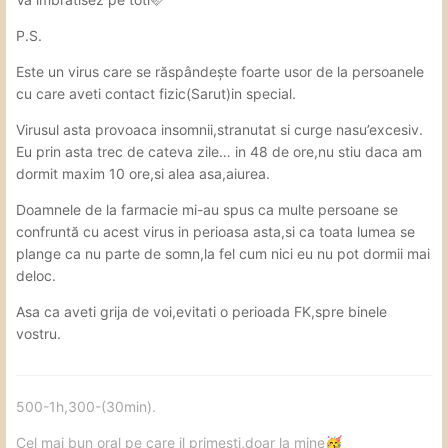
P.S.
Este un virus care se răspândește foarte usor de la persoanele
cu care aveti contact fizic(Sarut)in special.
Virusul asta provoaca insomnii,stranutat si curge nasu’excesiv.
Eu prin asta trec de cateva zile… in 48 de ore,nu stiu daca am
dormit maxim 10 ore,si alea asa,aiurea.
Doamnele de la farmacie mi-au spus ca multe persoane se
confruntă cu acest virus in perioasa asta,si ca toata lumea se
plange ca nu parte de somn,la fel cum nici eu nu pot dormii mai
deloc.
Asa ca aveti grija de voi,evitati o perioada FK,spre binele
vostru.
500-1h,300-(30min).
Cel mai bun oral pe care il primesti,doar la mine
🥳