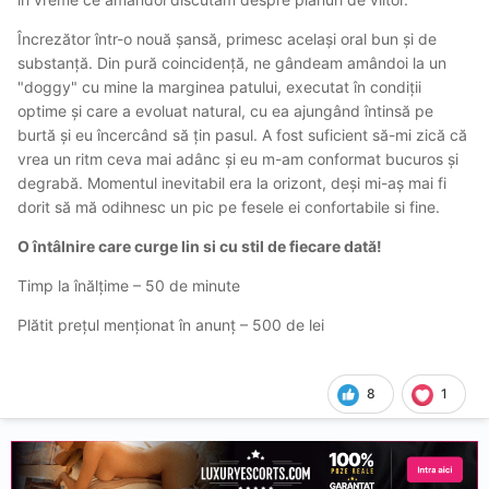
Încrezător într-o nouă șansă, primesc același oral bun și de
substanță. Din pură coincidență, ne gândeam amândoi la un
"doggy" cu mine la marginea patului, executat în condiții
optime și care a evoluat natural, cu ea ajungând întinsă pe
burtă și eu încercând să țin pasul. A fost suficient să-mi zică că
vrea un ritm ceva mai adânc și eu m-am conformat bucuros și
degrabă. Momentul inevitabil era la orizont, deși mi-aș mai fi
dorit să mă odihnesc un pic pe fesele ei confortabile si fine.
O întâlnire care curge lin si cu stil de fiecare dată!
Timp la înălțime – 50 de minute
Plătit prețul menționat în anunț – 500 de lei
8
1