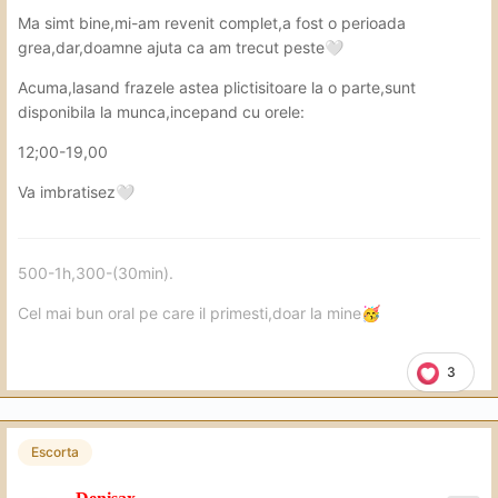
Ma simt bine,mi-am revenit complet,a fost o perioada
grea,dar,doamne ajuta ca am trecut peste
🤍
Acuma,lasand frazele astea plictisitoare la o parte,sunt
disponibila la munca,incepand cu orele:
12;00-19,00
Va imbratisez
🤍
500-1h,300-(30min).
Cel mai bun oral pe care il primesti,doar la mine
🥳
3
Escorta