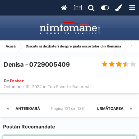
Acasă
Discutii si dezbateri despre piata escortelor din Romania
Top 
Denisa - 0729005409
De
Denisax
Octombrie 19, 2022
în
Top Escorte Bucuresti
ANTERIOARĂ
Pagina 121 din 138
URMĂTOAREA
Postări Recomandate