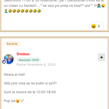
Salut!!intre 11:00 si 30 Noiembrie...pe 1 Decembrie o invit eu la
un ciolan cu fasole!!!....""sa vezi pe urma ce besi** are"" !!!
🤷🏽‍♂️
😜
🤦🏼‍♂️
🤣
🤣
🤣
🤣
🤣
🤣
🤣
🤣
3
Escorta
Denisax
Reputație: 10319
Postat
Noiembrie 6, 2025
Neata,ai mei!
Siiiii,cine vrea sa ne bulim si azi??
Sunt la munca de la 12:00-18;00
Pup jos
🙀
🤍