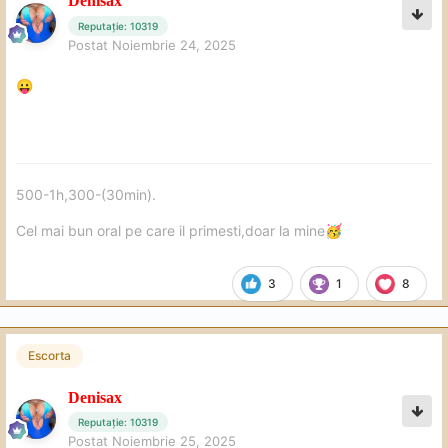
Denisax
Reputație: 10319
Postat
Noiembrie 24, 2025
😛
500-1h,300-(30min).
Cel mai bun oral pe care il primesti,doar la mine
🥳
3
1
8
Escorta
Denisax
Reputație: 10319
Postat
Noiembrie 25, 2025