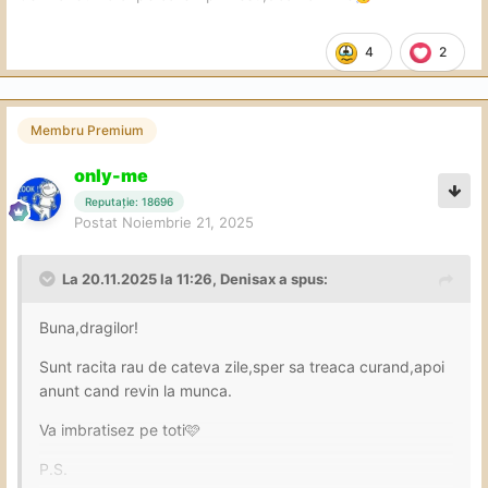
4
2
Membru Premium
only-me
Reputație: 18696
Postat
Noiembrie 21, 2025
La 20.11.2025 la 11:26,
Denisax
a spus:
Buna,dragilor!
Sunt racita rau de cateva zile,sper sa treaca curand,apoi
anunt cand revin la munca.
Va imbratisez pe toti🩷
P.S.