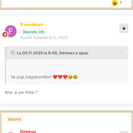
1
freedoom
Reputație: 293
Postat
Noiembrie 5, 2025
La 05.11.2025 la 9:49,
Denisax
a spus:
Va pup,bagabontilor!
❤️
❤️
❤️
😂
😂
Aha, și pe mine ?
Escorta
Denisax