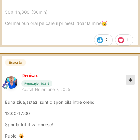
500-1h,300-(30min).
Cel mai bun oral pe care il primesti,doar la mine
🥳
2
1
Escorta
Denisax
Reputație: 10319
Postat
Noiembrie 7, 2025
Buna ziua,astazi sunt disponibila intre orele:
12:00-17:00
Spor la futut va doresc!
Pupici!
🙀