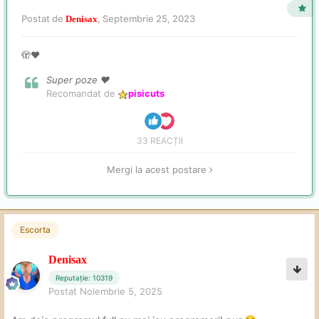
Postat de
,
Septembrie 25, 2023
Denisax
🫣❤️
Super poze ❤️
Recomandat de
pisicuts
33 REACȚII
Mergi la acest postare
Escorta
Denisax
Reputație: 10319
Postat
Noiembrie 5, 2025