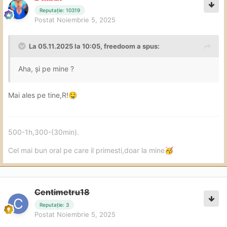
Reputație: 10319
Postat
Noiembrie 5, 2025
La 05.11.2025 la 10:05,
freedoom
a spus:
Aha, și pe mine ?
Mai ales pe tine,R!
🤤
500-1h,300-(30min).
Cel mai bun oral pe care il primesti,doar la mine
🥳
Centimetru18
Reputație: 3
Postat
Noiembrie 5, 2025