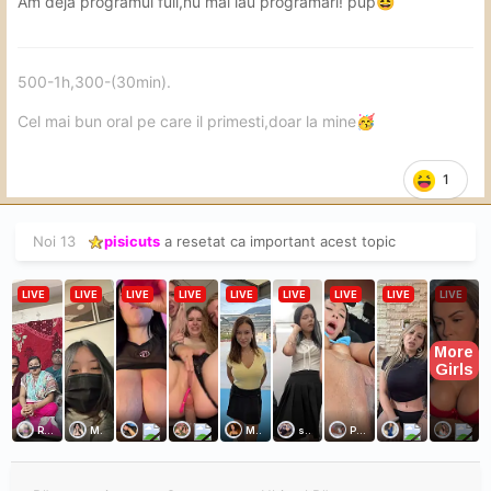
Am deja programul full,nu mai iau programari! pup
😆
500-1h,300-(30min).
Cel mai bun oral pe care il primesti,doar la mine
🥳
1
Noi 13
pisicuts
a resetat ca important acest topic