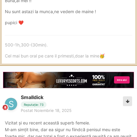
Buna,ai mei !!
Nu sunt astazi la munca,ne vedem de maine !
pupici
❤️
500-1h,300-(30min).
Cel mai bun oral pe care il primesti,doar la mine
🥳
Smalldick
Reputație: 73
Postat
Noiembrie 18, 2025
Vizitat și eu recent această superb femeie.
M-am simțit bine, dar ea sigur nu fiindcă penisul meu este
foarte mic, dar per total a fost o experiență reușită ca am reușit