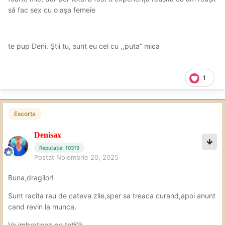
să fac sex cu o așa femeie
te pup Deni. Știi tu, sunt eu cel cu ,,puta” mica
1
Escorta
Denisax
Reputație: 10319
Postat
Noiembrie 20, 2025
Buna,dragilor!
Sunt racita rau de cateva zile,sper sa treaca curand,apoi anunt
cand revin la munca.
Va imbratisez pe toti🩷