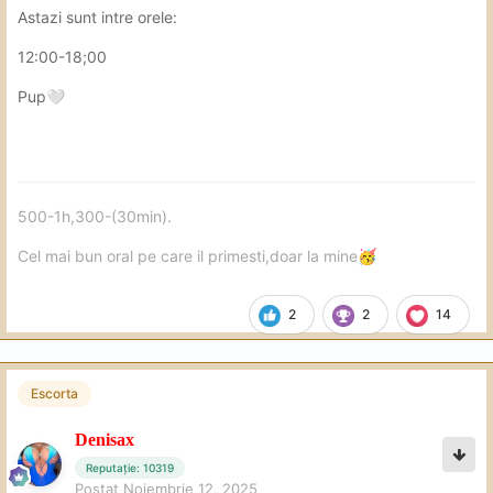
Astazi sunt intre orele:
12:00-18;00
Pup
🤍
500-1h,300-(30min).
Cel mai bun oral pe care il primesti,doar la mine
🥳
2
2
14
Escorta
Denisax
Reputație: 10319
Postat
Noiembrie 12, 2025