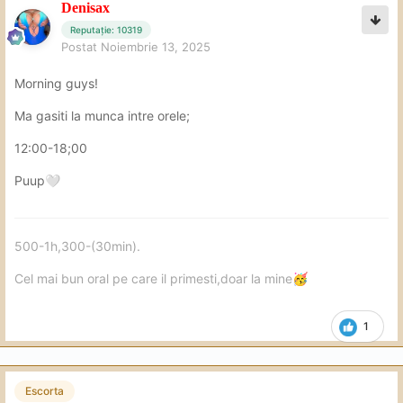
Denisax
Reputație: 10319
Postat
Noiembrie 13, 2025
Morning guys!
Ma gasiti la munca intre orele;
12:00-18;00
Puup
🤍
500-1h,300-(30min).
Cel mai bun oral pe care il primesti,doar la mine
🥳
1
Escorta