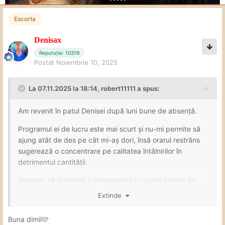
Escorta
Denisax
Reputație: 10319
Postat
Noiembrie 10, 2025
La 07.11.2025 la 18:14,
robert11111
a spus:
Am revenit în patul Denisei după luni bune de absență.
Programul ei de lucru este mai scurt și nu-mi permite să
ajung atât de des pe cât mi-aș dori, însă orarul restrâns
sugerează o concentrare pe calitatea întâlnirilor în
detrimentul cantității.
Reușesc să antamez o programare cu puțin înainte de
prânz pentru ziua în curs. Zona și decorul sunt deja
Extinde
cunoscute.
Buna dimii🩷
O șuetă mică unde m-am bucurat să îi văd din nou ochii