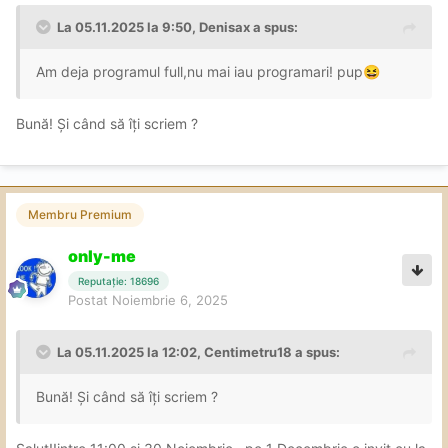
La 05.11.2025 la 9:50,
Denisax
a spus:
Am deja programul full,nu mai iau programari! pup
😆
Bună! Și când să îți scriem ?
Membru Premium
only-me
Reputație: 18696
Postat
Noiembrie 6, 2025
La 05.11.2025 la 12:02,
Centimetru18
a spus:
Bună! Și când să îți scriem ?