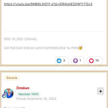
https://youtu.be/9M86LNG1f-s?si=jDR4qhES0W11TGv3
500-1h,300-(30min).
Cel mai bun oral pe care il primesti,doar la mine
🥳
3
1
10
Escorta
Denisax
Reputație: 10319
Postat
Noiembrie 18, 2025