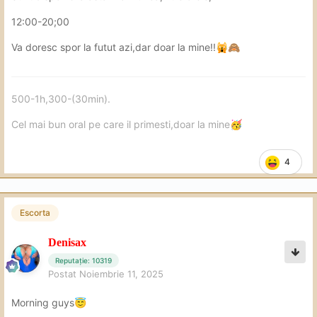
Încrezător într-o nouă șansă, primesc același oral bun și
de substanță. Din pură coincidență, ne gândeam amândoi
12:00-20;00
la un "doggy" cu mine la marginea patului, executat în
Va doresc spor la futut azi,dar doar la mine!!
🙀
🙈
condiții optime și care a evoluat natural, cu ea ajungând
întinsă pe burtă și eu încercând să țin pasul. A fost
suficient să-mi zică că vrea un ritm ceva mai adânc și eu
m-am conformat bucuros și degrabă. Momentul inevitabil
500-1h,300-(30min).
era la orizont, deși mi-aș mai fi dorit să mă odihnesc un
Cel mai bun oral pe care il primesti,doar la mine
🥳
pic pe fesele ei confortabile si fine.
O întâlnire care curge lin si cu stil de fiecare dată!
4
Timp la înălțime – 50 de minute
Plătit prețul menționat în anunț – 500 de lei
Escorta
Denisax
Reputație: 10319
Postat
Noiembrie 11, 2025
Morning guys
😇