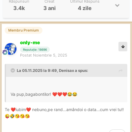
Răspunsuri
Creat
Ultimul Răspuns
3.4k
3 ani
4 zile
Membru Premium
only-me
Reputație: 18696
Postat
Noiembrie 5, 2025
La 05.11.2025 la 9:49,
Denisax
a spus:
Va pup,bagabontilor!
❤️
❤️
❤️
😂
😂
Te
iubim
nebuno,pe rand...amândoi o data...cum vrei tu!!
❤️
❤️
😜
🤣
😘
😘
😘