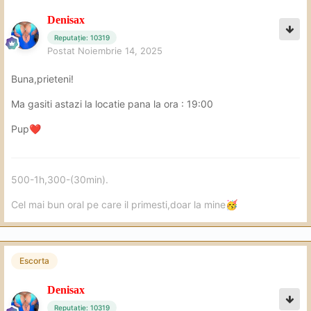
Denisax
Reputație: 10319
Postat
Noiembrie 14, 2025
Buna,prieteni!
Ma gasiti astazi la locatie pana la ora
: 19:00
Pup
❤️
500-1h,300-(30min).
Cel mai bun oral pe care il primesti,doar la mine
🥳
Escorta
Denisax
Reputație: 10319