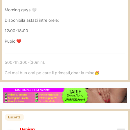
Morning guys!
🤍
Disponibila astazi intre orele:
12:00-18:00
Pupici
❤️
500-1h,300-(30min).
Cel mai bun oral pe care il primesti,doar la mine
🥳
Escorta
Denisax