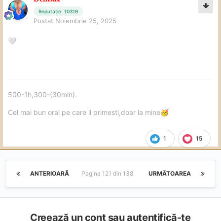
Reputație: 10319
Postat
Noiembrie 25, 2025
🤍
500-1h,300-(30min).
Cel mai bun oral pe care il primesti,doar la mine
🥳
1
15
ANTERIOARĂ
Pagina 121 din 138
URMĂTOAREA
Creează un cont sau autentifică-te