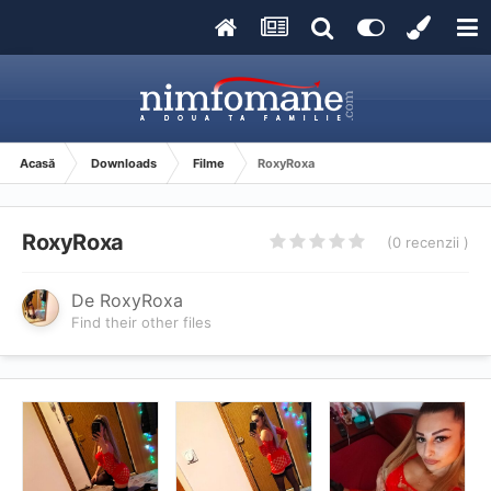
Acasă
Downloads
Filme
RoxyRoxa
RoxyRoxa
(0 recenzii )
De
RoxyRoxa
Find their other files