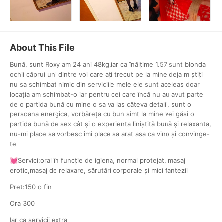
About This File
Bună, sunt Roxy am 24 ani 48kg,iar ca înălțime 1.57 sunt blonda
ochii căprui uni dintre voi care ați trecut pe la mine deja m știți
nu sa schimbat nimic din serviciile mele ele sunt aceleas doar
locația am schimbat-o iar pentru cei care încă nu au avut parte
de o partida bună cu mine o sa va las câteva detalii, sunt o
persoana energica, vorbăreța cu bun simt la mine vei găsi o
partida bună de sex cât și o experienta liniștită bună și relaxanta,
nu-mi place sa vorbesc îmi place sa arat asa ca vino și convinge-
te
Servici:oral în funcție de igiena, normal protejat, masaj
💓
erotic,masaj de relaxare, sărutări corporale și mici fantezii
Pret:150 o fin
Ora 300
Iar ca servicii extra