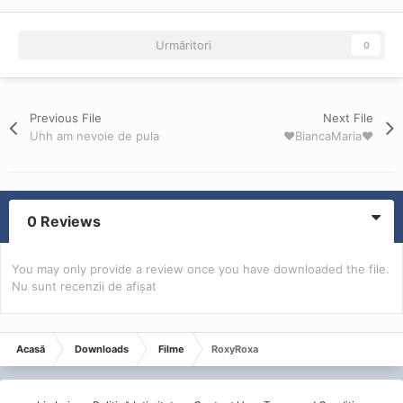
Urmăritori
0
Previous File
Next File
Uhh am nevoie de pula
❤️BiancaMaria❤️
0 Reviews
You may only provide a review once you have downloaded the file.
Nu sunt recenzii de afișat
Acasă
Downloads
Filme
RoxyRoxa