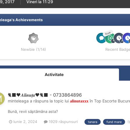
9, 2017
Vineri la 11:29
eleaga's Achievements
Rare
Newbie (1/14)
Recent Badg
Activitate
🐈‍⬛🖤𝑨𝒍𝒊𝒏𝒖𝒕̦𝒂🖤🐈‍⬛ - 0733864896
minteleaga
a răspuns la topic lui
în
Top Escorte Bucure
alinutaxxx
Bună, revii săptămâna asta?
(
Iunie 2, 2024
1929 răspunsuri
tanara
fund mare