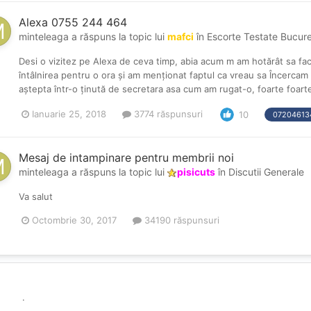
Alexa 0755 244 464
minteleaga
a răspuns la topic lui
mafci
în
Escorte Testate Bucure
Desi o vizitez pe Alexa de ceva timp, abia acum m am hotărât sa fac 
întâlnirea pentru o ora și am menționat faptul ca vreau sa Încercam 
aștepta într-o ținută de secretara asa cum am rugat-o, foarte foarte 
Ianuarie 25, 2018
3774 răspunsuri
10
07204613
Mesaj de intampinare pentru membrii noi
minteleaga
a răspuns la topic lui
pisicuts
în
Discutii Generale
Va salut
Octombrie 30, 2017
34190 răspunsuri
.