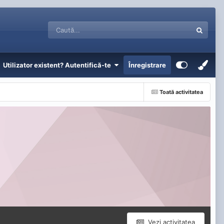
Utilizator existent? Autentifică-te
Înregistrare
Toată activitatea
Vezi activitatea