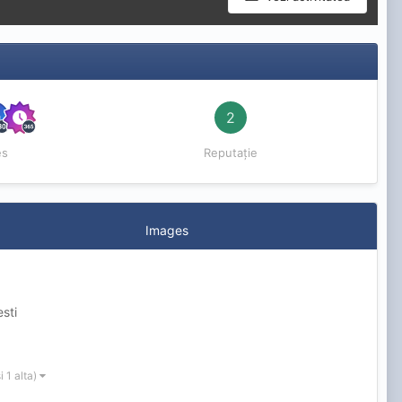
2
es
Reputație
Images
sti
și 1 alta)