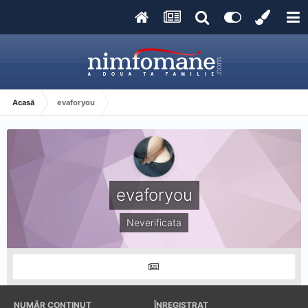
Acasă
evaforyou
evaforyou
Neverificata
NUMĂR CONȚINUT
ÎNREGISTRAT