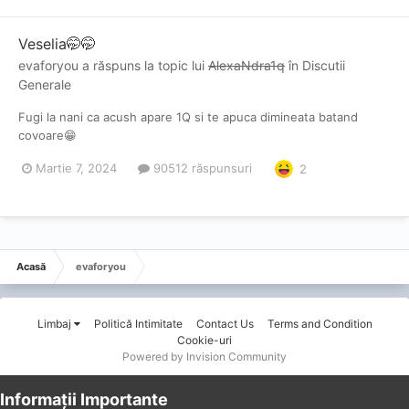
Veselia🤭🤭
evaforyou
a răspuns la topic lui
AlexaNdra1q
în
Discutii
Generale
Fugi la nani ca acush apare 1Q si te apuca dimineata batand
covoare😁
Martie 7, 2024
90512 răspunsuri
2
Acasă
evaforyou
Limbaj
Politică Intimitate
Contact Us
Terms and Condition
Cookie-uri
Powered by Invision Community
Informații Importante