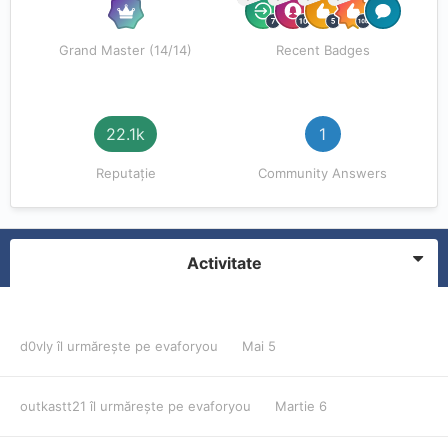
Grand Master (14/14)
Recent Badges
22.1k
1
Reputație
Community Answers
Activitate
d0vly
îl urmărește pe
evaforyou
Mai 5
outkastt21
îl urmărește pe
evaforyou
Martie 6