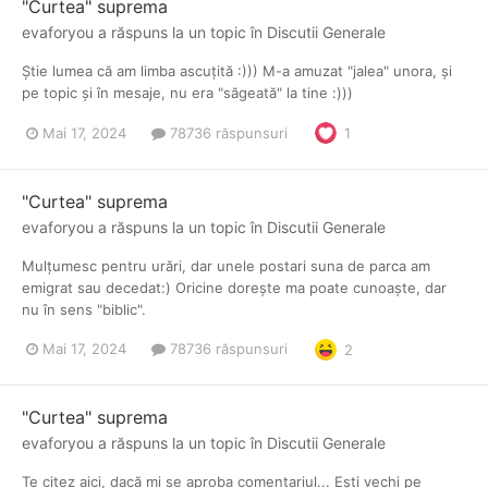
"Curtea" suprema
evaforyou
a răspuns la un topic în
Discutii Generale
Știe lumea că am limba ascuțită :))) M-a amuzat "jalea" unora, și
pe topic și în mesaje, nu era "săgeată" la tine :)))
Mai 17, 2024
78736 răspunsuri
1
"Curtea" suprema
evaforyou
a răspuns la un topic în
Discutii Generale
Mulțumesc pentru urări, dar unele postari suna de parca am
emigrat sau decedat:) Oricine dorește ma poate cunoaște, dar
nu în sens "biblic".
Mai 17, 2024
78736 răspunsuri
2
"Curtea" suprema
evaforyou
a răspuns la un topic în
Discutii Generale
Te citez aici, dacă mi se aproba comentariul... Ești vechi pe