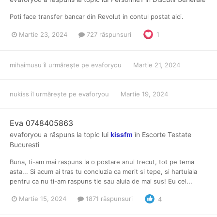
Poti face transfer bancar din Revolut in contul postat aici.
Martie 23, 2024
727 răspunsuri
1
mihaimusu
îl urmărește pe
evaforyou
Martie 21, 2024
nukiss
îl urmărește pe
evaforyou
Martie 19, 2024
Eva 0748405863
evaforyou
a răspuns la topic lui
kissfm
în
Escorte Testate
Bucuresti
Buna, ti-am mai raspuns la o postare anul trecut, tot pe tema
asta... Si acum ai tras tu concluzia ca merit si tepe, si hartuiala
pentru ca nu ti-am raspuns tie sau aluia de mai sus! Eu cel...
Martie 15, 2024
1871 răspunsuri
4