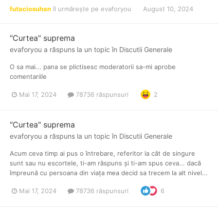
futaciosuhan
îl urmărește pe
evaforyou
August 10, 2024
"Curtea" suprema
evaforyou
a răspuns la un topic în
Discutii Generale
O sa mai... pana se plictisesc moderatorii sa-mi aprobe
comentariile
Mai 17, 2024
78736 răspunsuri
2
"Curtea" suprema
evaforyou
a răspuns la un topic în
Discutii Generale
Acum ceva timp ai pus o întrebare, referitor la cât de singure
sunt sau nu escortele, ti-am răspuns și ti-am spus ceva... dacă
împreună cu persoana din viața mea decid sa trecem la alt nivel...
Mai 17, 2024
78736 răspunsuri
6