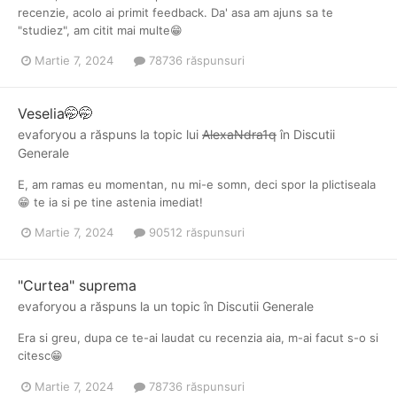
recenzie, acolo ai primit feedback. Da' asa am ajuns sa te
"studiez", am citit mai multe😁
Martie 7, 2024
78736 răspunsuri
Veselia🤭🤭
evaforyou
a răspuns la topic lui
AlexaNdra1q
în
Discutii
Generale
E, am ramas eu momentan, nu mi-e somn, deci spor la plictiseala
😁 te ia si pe tine astenia imediat!
Martie 7, 2024
90512 răspunsuri
"Curtea" suprema
evaforyou
a răspuns la un topic în
Discutii Generale
Era si greu, dupa ce te-ai laudat cu recenzia aia, m-ai facut s-o si
citesc😁
Martie 7, 2024
78736 răspunsuri