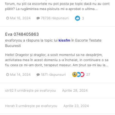
forum, nu știi ca escortele nu pot posta pe topic dacă nu au cont
plătit? La rugămintea mea pisicuts mi-a aprobat o ultima...
Mai 16, 2024
78736 răspunsuri
3
Eva 0748405863
evaforyou
a răspuns la topic lui
kissfm
în
Escorte Testate
Bucuresti
Hello! Dragelor și dragilor, a sosit momentul sa ne despărțim,
activitatea mea în acest domeniu s-a încheiat, in continuare o sa
fiu ceea ce mi-am dorit, terapeut maseur. Am ținut sa-mi iau la...
Mai 14, 2024
1871 răspunsuri
27
str92
îl urmărește pe
evaforyou
Aprilie 28, 2024
Herah
îl urmărește pe
evaforyou
Aprilie 23, 2024