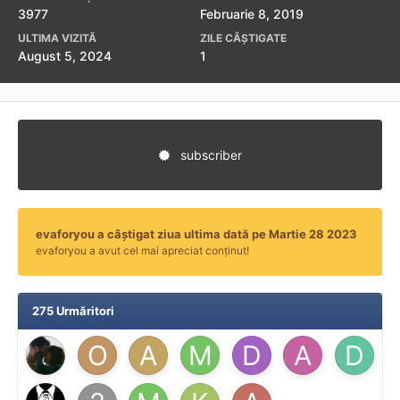
3977
Februarie 8, 2019
ULTIMA VIZITĂ
ZILE CÂȘTIGATE
August 5, 2024
1
subscriber
evaforyou a câștigat ziua ultima dată pe Martie 28 2023
evaforyou a avut cel mai apreciat conținut!
275 Urmăritori