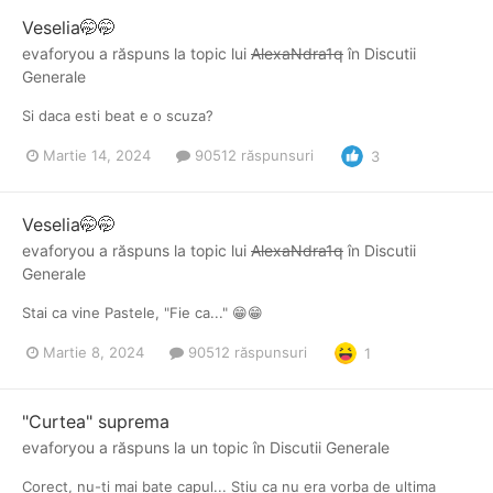
Veselia🤭🤭
evaforyou
a răspuns la topic lui
AlexaNdra1q
în
Discutii
Generale
Si daca esti beat e o scuza?
Martie 14, 2024
90512 răspunsuri
3
Veselia🤭🤭
evaforyou
a răspuns la topic lui
AlexaNdra1q
în
Discutii
Generale
Stai ca vine Pastele, "Fie ca..." 😁😁
Martie 8, 2024
90512 răspunsuri
1
"Curtea" suprema
evaforyou
a răspuns la un topic în
Discutii Generale
Corect, nu-ti mai bate capul... Stiu ca nu era vorba de ultima