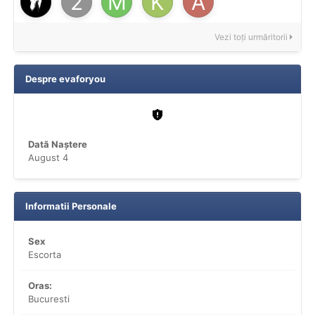
Vezi toți urmăritorii
Despre evaforyou
Dată Naștere
August 4
Informatii Personale
Sex
Escorta
Oras:
Bucuresti