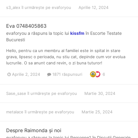
s3_alex
îl urmărește pe
evaforyou
Aprilie 12, 2024
Eva 0748405863
evaforyou
a răspuns la topic lui
kissfm
în
Escorte Testate
Bucuresti
Hello, pentru ca un membru al familiei este in spital in stare
grava, lipsesc o perioada, nu stiu cat, depinde cum vor evolua
lucrurile. O sa anunt cand revin, o zi buna tuturor!
Aprilie 2, 2024
1871 răspunsuri
6
Sase_sase
îl urmărește pe
evaforyou
Martie 30, 2024
metalace
îl urmărește pe
evaforyou
Martie 25, 2024
Despre Raimonda și noi
evaforyou
a răspuns la topic lui
Personne1
în
Discutii Generale