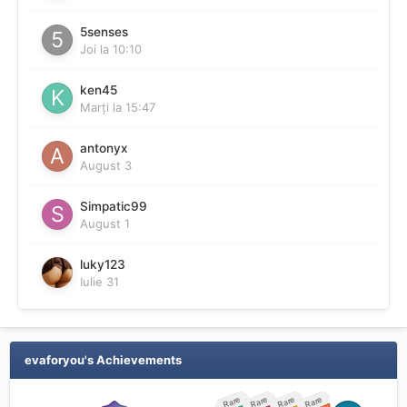
5senses
Joi la 10:10
ken45
Marți la 15:47
antonyx
August 3
Simpatic99
August 1
luky123
Iulie 31
evaforyou's Achievements
Rare
Rare
Rare
Rare