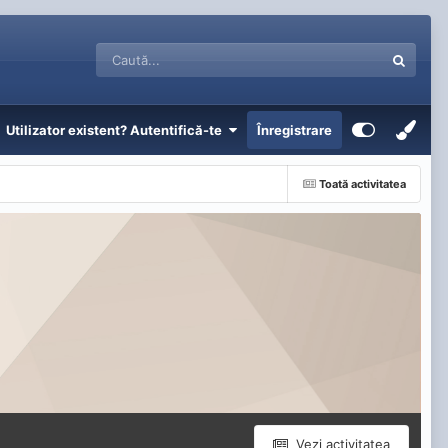
Utilizator existent? Autentifică-te
Înregistrare
Toată activitatea
Vezi activitatea