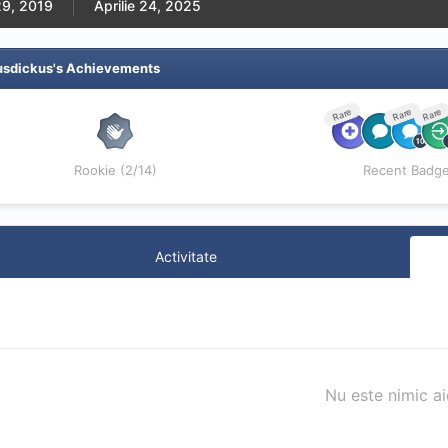
29, 2019
Aprilie 24, 2025
usdickus's Achievements
Rare
Rare
Rare
Rookie (2/14)
Recent Badg
Activitate
Nu este nimic ai