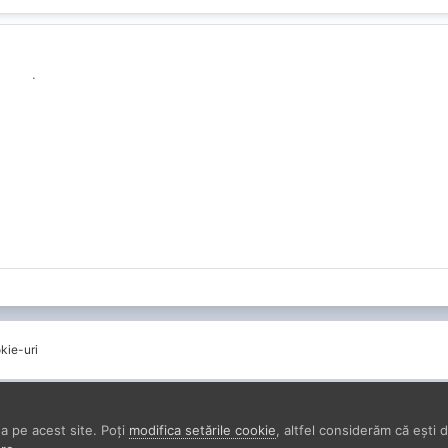
.
kie-uri
a pe acest site. Poți
modifica setările cookie
, altfel considerăm că ești 