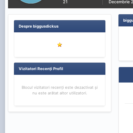
21
Decembrie 
bigg
Despre biggusdickus
Vizitatori Recenți Profil
Blocul vizitatori recenți este dezactivat și
nu este arătat altor utilizatori.