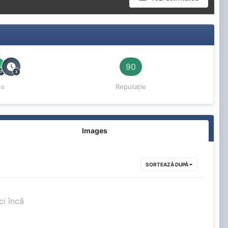
90
es
Reputație
Images
SORTEAZĂ DUPĂ
ci încă