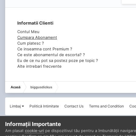
Informatii Clienti
Contul Meu
Cumpara Abonament
Cum platesc ?
Ce inseamna cont Premium ?
Ce este abonamentul de escorta? ?
Eu de ce nu pot sa postez poze pe topic ?
Alte intrebari frecvente
Acasă
biggusdickus
Limbaj
Politică Intimitate
Contact Us
Terms and Condition
Coo
Informații Importante
Am plasat
cookie-uri
pe dispozitivul tău pentru a îmbunătății navigare