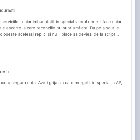
ucuresti
rviciilor, chiar imbunatatit in special la oral unde il face chiar
le escorte la care recenziile nu sunt umflate. Da pe alocuri e
oseste aceleasi replici si nu ii place sa deviezi de la script...
resti
ce o singura data. Aveti grija aia care mergeti, in special la AP,