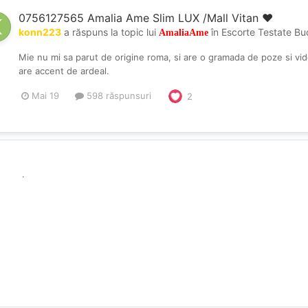
0756127565 Amalia Ame Slim LUX /Mall Vitan ❤️
konn223
a răspuns la topic lui
în
Escorte Testate Bu
AmaliaAme
Mie nu mi sa parut de origine roma, si are o gramada de poze si vid
are accent de ardeal.
Mai 19
598 răspunsuri
2
.