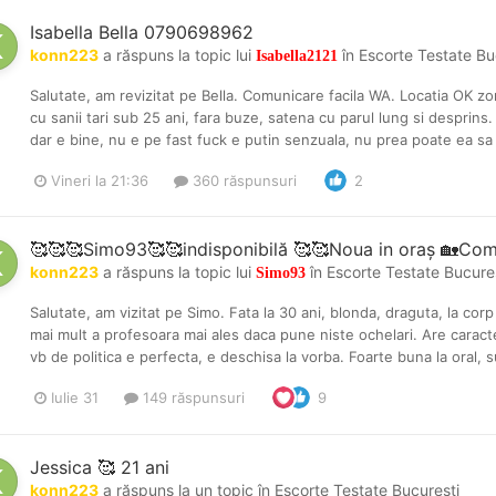
Isabella Bella 0790698962
konn223
a răspuns la topic lui
în
Escorte Testate Bu
Isabella2121
Salutate, am revizitat pe Bella. Comunicare facila WA. Locatia OK zon
cu sanii tari sub 25 ani, fara buze, satena cu parul lung si desprins. 
dar e bine, nu e pe fast fuck e putin senzuala, nu prea poate ea sa f
Vineri la 21:36
360 răspunsuri
2
🥰🥰🥰Simo93🥰🥰indisponibilă 🥰🥰Noua in oraș 🏡Co
konn223
a răspuns la topic lui
în
Escorte Testate Bucure
Simo93
Salutate, am vizitat pe Simo. Fata la 30 ani, blonda, draguta, la cor
mai mult a profesoara mai ales daca pune niste ochelari. Are caracte
vb de politica e perfecta, e deschisa la vorba. Foarte buna la oral, su
Iulie 31
149 răspunsuri
9
Jessica 🥰 21 ani
konn223
a răspuns la un topic în
Escorte Testate Bucuresti