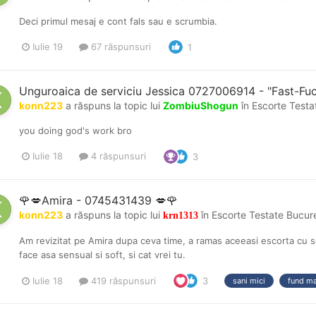
Deci primul mesaj e cont fals sau e scrumbia.
Iulie 19
67 răspunsuri
1
Unguroaica de serviciu Jessica 0727006914 - "Fast-Fuck
konn223
a răspuns la topic lui
ZombiuShogun
în
Escorte Testa
you doing god's work bro
Iulie 18
4 răspunsuri
3
🌹💋Amira - 0745431439 💋🌹
konn223
a răspuns la topic lui
în
Escorte Testate Bucure
krn1313
Am revizitat pe Amira dupa ceva time, a ramas aceeasi escorta cu ser
face asa sensual si soft, si cat vrei tu.
Iulie 18
419 răspunsuri
3
sani mici
fund m