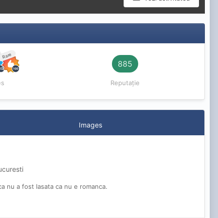
Rare
885
es
Reputație
Images
ucuresti
 ca nu a fost lasata ca nu e romanca.