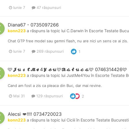
Iunie 7
47 răspunsuri
Diana67 - 0735097266
konn223
a răspuns la topic lui
C.Darwin
în
Escorte Testate Bucu
Chat GTP free model sau gemni flash, nu are nici un sens ce ai zis.
Iunie 7
269 răspunsuri
1
🩷𝓙𝓾𝓼𝓽𝓜𝓮4𝓨𝓸𝓾🩷𝓡𝓪𝓵𝓾𝓬𝓪🩷 0746314426🩷
konn223
a răspuns la topic lui
JustMe4You
în
Escorte Testate B
Cand am fost a zis ca pleaca din Buc, dar mai revine.
Mai 31
129 răspunsuri
2
Alecsi 💋‼️‼️ 0734720023
konn223
a răspuns la topic lui
Ciciii
în
Escorte Testate Bucuresti