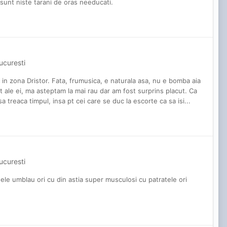
c sunt niste tarani de oras needucati.
ucuresti
 in zona Dristor. Fata, frumusica, e naturala asa, nu e bomba aia
t ale ei, ma asteptam la mai rau dar am fost surprins placut. Ca
a treaca timpul, insa pt cei care se duc la escorte ca sa isi...
ucuresti
egele umblau ori cu din astia super musculosi cu patratele ori