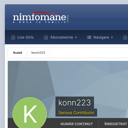
Live Girls
Abonamente
Navigare
Acasă
konn223
konn223
Serious Contributor
NUMĂR CONȚINUT
ÎNREGISTRAT