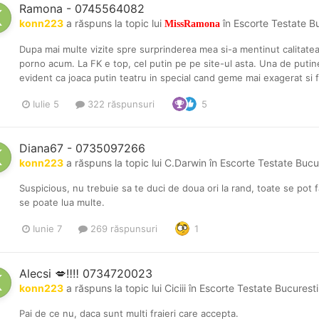
Ramona - ‪0745564082‬
konn223
a răspuns la topic lui
în
Escorte Testate B
MissRamona
Dupa mai multe vizite spre surprinderea mea si-a mentinut calitatea se
porno acum. La FK e top, cel putin pe pe site-ul asta. Una de putine
evident ca joaca putin teatru in special cand geme mai exagerat si fol
Iulie 5
322 răspunsuri
5
Diana67 - 0735097266
konn223
a răspuns la topic lui
C.Darwin
în
Escorte Testate Bucu
Suspicious, nu trebuie sa te duci de doua ori la rand, toate se pot fa
se poate lua multe.
Iunie 7
269 răspunsuri
1
Alecsi 💋‼️‼️ 0734720023
konn223
a răspuns la topic lui
Ciciii
în
Escorte Testate Bucuresti
Pai de ce nu, daca sunt multi fraieri care accepta.