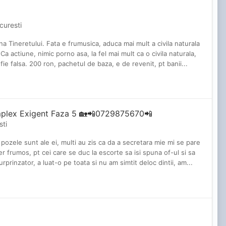
curesti
a Tineretului. Fata e frumusica, aduca mai mult a civila naturala
Ca actiune, nimic porno asa, la fel mai mult ca o civila naturala,
ie falsa. 200 ron, pachetul de baza, e de revenit, pt banii...
mplex Exigent Faza 5 🏡📲0729875670📲
sti
p pozele sunt ale ei, multi au zis ca da a secretara mie mi se pare
r frumos, pt cei care se duc la escorte sa isi spuna of-ul si sa
rprinzator, a luat-o pe toata si nu am simtit deloc dintii, am...