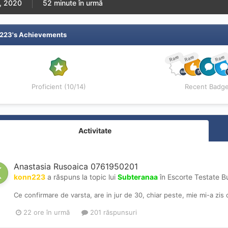
6, 2020
52 minute în urmă
223's Achievements
Rare
Rare
Rare
Proficient (10/14)
Recent Badg
Activitate
Anastasia Rusoaica 0761950201
konn223
a răspuns la topic lui
Subteranaa
în
Escorte Testate B
Ce confirmare de varsta, are in jur de 30, chiar peste, mie mi-a zis
22 ore în urmă
201 răspunsuri