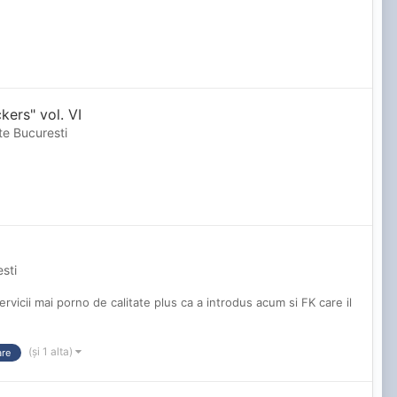
ers" vol. VI
te Bucuresti
sti
vicii mai porno de calitate plus ca a introdus acum si FK care il
(și 1 alta)
are