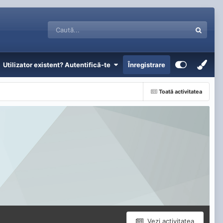
Utilizator existent? Autentifică-te
Înregistrare
Toată activitatea
Vezi activitatea