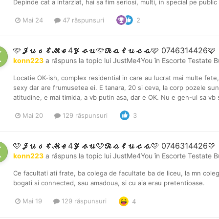
Depinde cat a intarziat, hai sa fim seriosi, multi, in special pe publi
Mai 24
47 răspunsuri
2
🩷𝓙𝓾𝓼𝓽𝓜𝓮4𝓨𝓸𝓾🩷𝓡𝓪𝓵𝓾𝓬𝓪🩷 0746314426🩷
konn223
a răspuns la topic lui
JustMe4You
în
Escorte Testate B
Locatie OK-ish, complex residential in care au lucrat mai multe fete,
sexy dar are frumusetea ei. E tanara, 20 si ceva, la corp pozele sun
atitudine, e mai timida, a vb putin asa, dar e OK. Nu e gen-ul sa vb s
Mai 20
129 răspunsuri
3
🩷𝓙𝓾𝓼𝓽𝓜𝓮4𝓨𝓸𝓾🩷𝓡𝓪𝓵𝓾𝓬𝓪🩷 0746314426🩷
konn223
a răspuns la topic lui
JustMe4You
în
Escorte Testate B
Ce facultati ati frate, ba colega de facultate ba de liceu, la mn col
bogati si connected, sau amadoua, si cu aia erau pretentioase.
Mai 19
129 răspunsuri
4