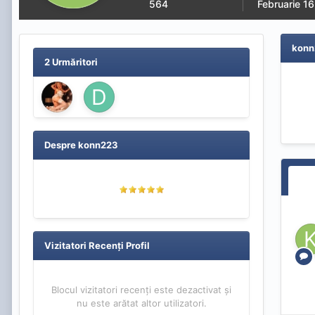
564
Februarie 1
konn
2 Urmăritori
Despre konn223
Vizitatori Recenți Profil
Blocul vizitatori recenți este dezactivat și
nu este arătat altor utilizatori.