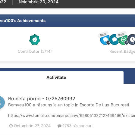
2022
Noiembrie 20, 2024
eu100's Achievements
Rare
Rare
Contributor (5/14)
Recent Badg
Activitate
Bruneta porno - 0725760992
Bemveu100
a răspuns la un topic în
Escorte De Lux Bucuresti
https://www.tumblr.com/omarpolanw/658051322127466496/existant
Octombrie 27, 2024
1763 răspunsuri