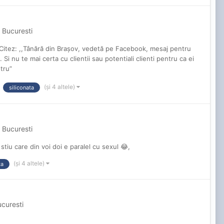
 Bucuresti
 Citez: ,,Tânără din Brașov, vedetă pe Facebook, mesaj pentru
Si nu te mai certa cu clientii sau potentiali clienti pentru ca ei
tru”
(și 4 altele)
siliconata
 Bucuresti
stiu care din voi doi e paralel cu sexul 😂,
(și 4 altele)
ta
ucuresti