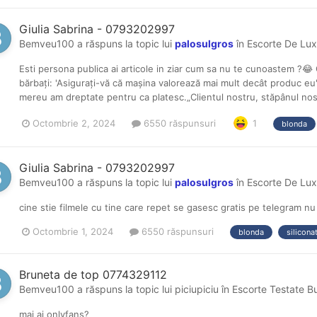
Giulia Sabrina - 0793202997
Bemveu100
a răspuns la topic lui
palosulgros
în
Escorte De Lux
Esti persona publica ai articole in ziar cum sa nu te cunoastem ?😂
bărbați: 'Asigurați-vă că mașina valorează mai mult decât produc eu'. 
mereu am dreptate pentru ca platesc.„Clientul nostru, stăpânul nos
Octombrie 2, 2024
6550 răspunsuri
1
blonda
Giulia Sabrina - 0793202997
Bemveu100
a răspuns la topic lui
palosulgros
în
Escorte De Lux
cine stie filmele cu tine care repet se gasesc gratis pe telegram nu 
Octombrie 1, 2024
6550 răspunsuri
blonda
silicona
Bruneta de top 0774329112
Bemveu100
a răspuns la topic lui
piciupiciu
în
Escorte Testate B
mai ai onlyfans?