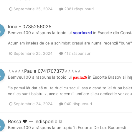
Septembrie 25, 2024
2381 răspunsuri
Irina - 0735256025
Bemveu100
a răspuns la topic lui
scarlxxrd
în
Escorte din Const
Acum am inteles de ce a schimbat orasul are numai recenzii ''bune''
Septembrie 25, 2024
412 răspunsuri
⭐⭐⭐⭐⭐Paula 0741707377⭐⭐⭐⭐⭐
Bemveu100
a răspuns la topic lui
în
Escorte Brasov si im
paula26
''la pomul lăudat să nu te duci cu sacul'' asa e cand te iei dupa baie
vezi ca sunt baiatul x, acele recenzii umflate si cu dedicatie vor a
Septembrie 24, 2024
940 răspunsuri
Rossa 🖤 -- indisponibila
Bemveu100
a răspuns la un topic în
Escorte De Lux Bucuresti