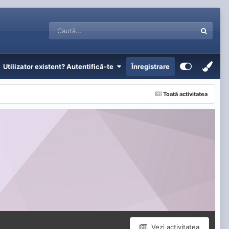
Utilizator existent? Autentifică-te
Înregistrare
Toată activitatea
Vezi activitatea