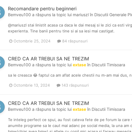
Recomandare pentru beginneri
Bemveu100
a răspuns la topic lui
mariuszl
în
Discutii Generale Pl
@mariuszl stai linistit acasa ca daca le dai mesaj si le zici ca esti virg
experienta. Tine banii pentru tine si ai sa iesi mai castigat.
Octombrie 25, 2024
84 răspunsuri
CRED CA AR TREBUI SA NE TREZIM
Bemveu100
a răspuns la topic lui
extase
în
Discutii Timisoara
sa le creasca 😂 faptul ca am aflat acele chestii nu m-am mai dus, n
Octombrie 13, 2024
143 răspunsuri
CRED CA AR TREBUI SA NE TREZIM
Bemveu100
a răspuns la topic lui
extase
în
Discutii Timisoara
Te inteleg perfect ce spui, au fost cateva fete de pe forum la car
anumite programe sa le caut mai adanc pe social media, la una am d
bmw(chiar avea bmw) si altele cu copil mic acasa si faceau meseria a