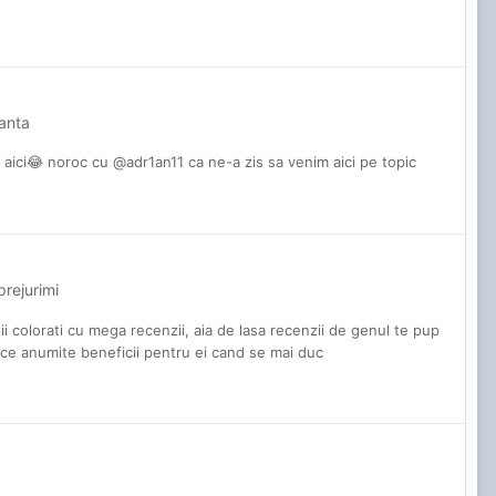
anta
 aici😂 noroc cu @adr1an11 ca ne-a zis sa venim aici pe topic
prejurimi
tii colorati cu mega recenzii, aia de lasa recenzii de genul te pup
duce anumite beneficii pentru ei cand se mai duc