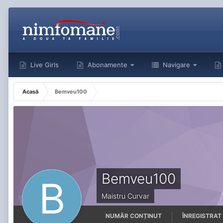
Live Girls
Abonamente
Navigare
Acasă
Bemveu100
Bemveu100
Maistru Curvar
NUMĂR CONȚINUT
ÎNREGISTRAT