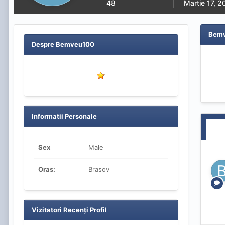
48
Martie 17, 
Bemv
Despre Bemveu100
Informatii Personale
Sex
Male
Oras:
Brasov
Vizitatori Recenți Profil