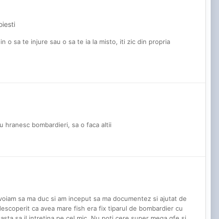
oiesti
in o sa te injure sau o sa te ia la misto, iti zic din propria
u hranesc bombardieri, sa o faca altii
e voiam sa ma duc si am inceput sa ma documentez si ajutat de
escoperit ca avea mare fish era fix tiparul de bombardier cu
sta sa il intretina pe cel mic. Nu poti cere super mega gfe si...