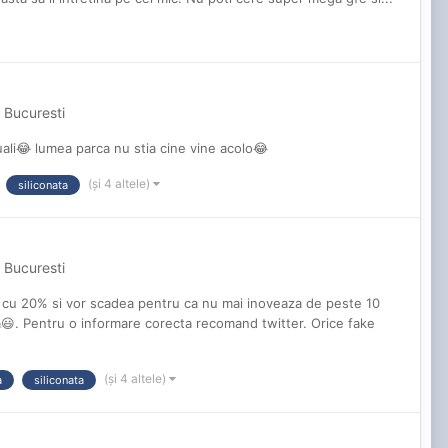
 Bucuresti
ali😂 lumea parca nu stia cine vine acolo😂
(și 4 altele)
siliconata
 Bucuresti
zut cu 20% si vor scadea pentru ca nu mai inoveaza de peste 10
a😃. Pentru o informare corecta recomand twitter. Orice fake
(și 4 altele)
a
siliconata