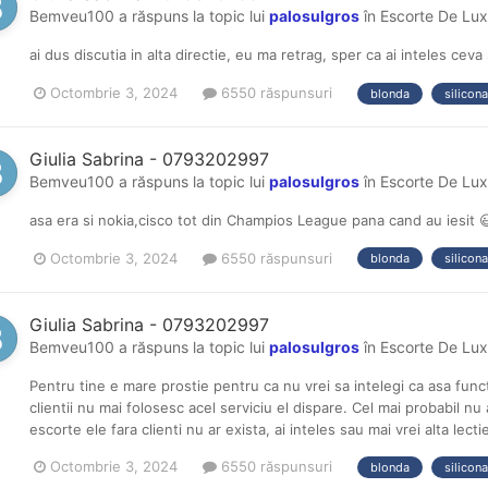
Bemveu100
a răspuns la topic lui
palosulgros
în
Escorte De Lux
ai dus discutia in alta directie, eu ma retrag, sper ca ai inteles ceva 
Octombrie 3, 2024
6550 răspunsuri
blonda
silicona
Giulia Sabrina - 0793202997
Bemveu100
a răspuns la topic lui
palosulgros
în
Escorte De Lux
asa era si nokia,cisco tot din Champios League pana cand au iesit 
Octombrie 3, 2024
6550 răspunsuri
blonda
silicona
Giulia Sabrina - 0793202997
Bemveu100
a răspuns la topic lui
palosulgros
în
Escorte De Lux
Pentru tine e mare prostie pentru ca nu vrei sa intelegi ca asa fun
clientii nu mai folosesc acel serviciu el dispare. Cel mai probabil nu a
escorte ele fara clienti nu ar exista, ai inteles sau mai vrei alta le
Octombrie 3, 2024
6550 răspunsuri
blonda
silicona