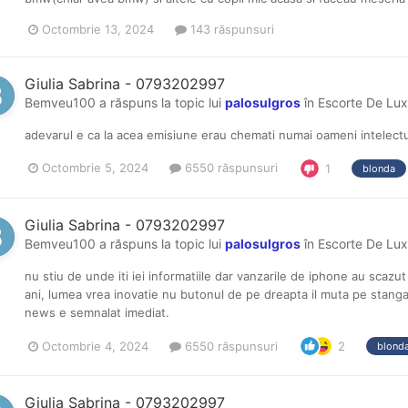
Octombrie 13, 2024
143 răspunsuri
Giulia Sabrina - 0793202997
Bemveu100
a răspuns la topic lui
palosulgros
în
Escorte De Lux
adevarul e ca la acea emisiune erau chemati numai oameni intelectu
Octombrie 5, 2024
6550 răspunsuri
1
blonda
Giulia Sabrina - 0793202997
Bemveu100
a răspuns la topic lui
palosulgros
în
Escorte De Lux
nu stiu de unde iti iei informatiile dar vanzarile de iphone au sca
ani, lumea vrea inovatie nu butonul de pe dreapta il muta pe stang
news e semnalat imediat.
Octombrie 4, 2024
6550 răspunsuri
2
blond
Giulia Sabrina - 0793202997