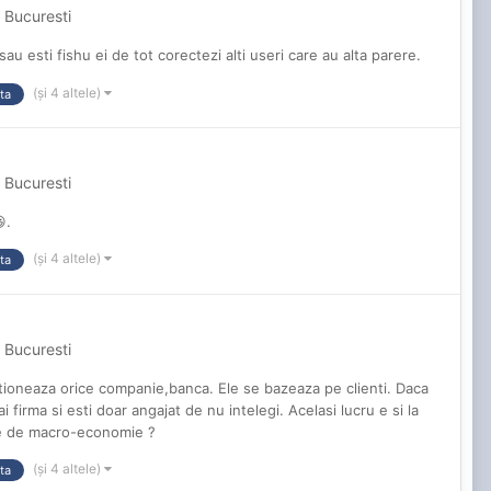
 Bucuresti
sau esti fishu ei de tot corectezi alti useri care au alta parere.
(și 4 altele)
ta
 Bucuresti
.
(și 4 altele)
ta
 Bucuresti
ctioneaza orice companie,banca. Ele se bazeaza pe clienti. Daca
i firma si esti doar angajat de nu intelegi. Acelasi lucru e si la
ctie de macro-economie ?
(și 4 altele)
ta