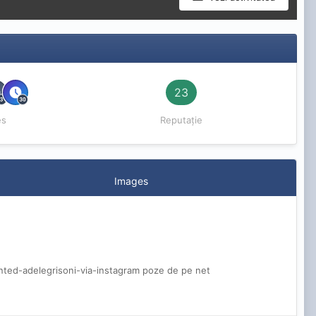
23
es
Reputație
Images
ed-adelegrisoni-via-instagram poze de pe net