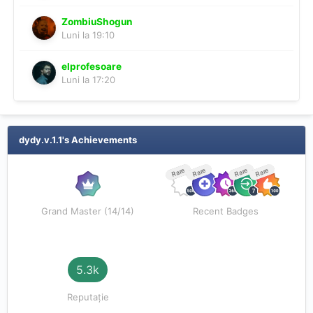
ZombiuShogun
Luni la 19:10
elprofesoare
Luni la 17:20
dydy.v.1.1's Achievements
Rare
Rare
Rare
Rare
Grand Master (14/14)
Recent Badges
5.3k
Reputație