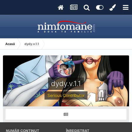
Acasă
dydy.v.1.1
dydy.v.1.1
Serious Contributor
NUMĂR CONȚINUT
ÎNREGISTRAT