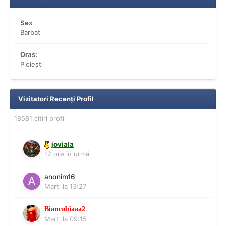
Sex
Barbat
Oras:
Ploiești
Vizitatori Recenți Profil
18581 citiri profil
joviala
12 ore în urmă
anonim16
Marți la 13:27
Biancabiaaa2
Marți la 09:15