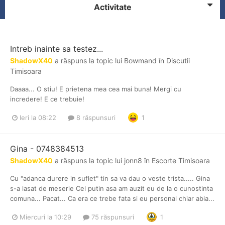
Activitate
Intreb inainte sa testez...
ShadowX40
a răspuns la topic lui
Bowmand
în
Discutii
Timisoara
Daaaa... O stiu! E prietena mea cea mai buna! Mergi cu
incredere! E ce trebuie!
Ieri la 08:22
8 răspunsuri
1
Gina - 0748384513
ShadowX40
a răspuns la topic lui
jonn8
în
Escorte Timisoara
Cu "adanca durere in suflet" tin sa va dau o veste trista..... Gina
s-a lasat de meserie Cel putin asa am auzit eu de la o cunostinta
comuna... Pacat... Ca era ce trebe fata si eu personal chiar abia...
Miercuri la 10:29
75 răspunsuri
1