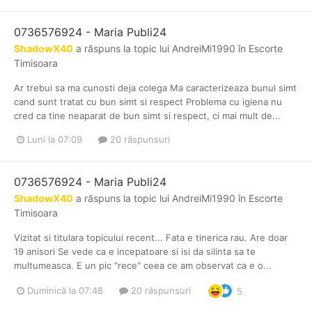
0736576924 - Maria Publi24
ShadowX40
a răspuns la topic lui
AndreiMi1990
în
Escorte
Timisoara
Ar trebui sa ma cunosti deja colega Ma caracterizeaza bunul simt
cand sunt tratat cu bun simt si respect Problema cu igiena nu
cred ca tine neaparat de bun simt si respect, ci mai mult de...
Luni la 07:09
20 răspunsuri
0736576924 - Maria Publi24
ShadowX40
a răspuns la topic lui
AndreiMi1990
în
Escorte
Timisoara
Vizitat si titulara topicului recent... Fata e tinerica rau. Are doar
19 anisori Se vede ca e incepatoare si isi da silinta sa te
multumeasca. E un pic "rece" ceea ce am observat ca e o...
Duminică la 07:48
20 răspunsuri
5