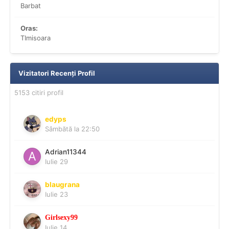
Barbat
Oras:
TImisoara
Vizitatori Recenți Profil
5153 citiri profil
edyps
Sâmbătă la 22:50
Adrian11344
Iulie 29
blaugrana
Iulie 23
Girlsexy99
Iulie 14