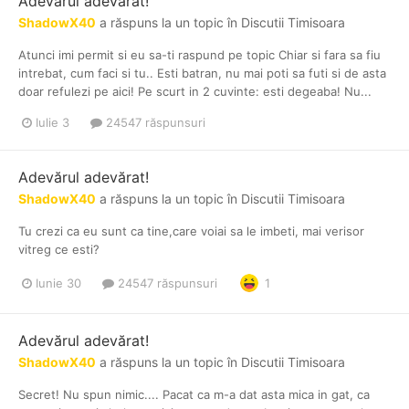
Adevărul adevărat!
ShadowX40
a răspuns la un topic în
Discutii Timisoara
Atunci imi permit si eu sa-ti raspund pe topic Chiar si fara sa fiu
intrebat, cum faci si tu.. Esti batran, nu mai poti sa futi si de asta
doar refulezi pe aici! Pe scurt in 2 cuvinte: esti degeaba! Nu...
Iulie 3
24547 răspunsuri
Adevărul adevărat!
ShadowX40
a răspuns la un topic în
Discutii Timisoara
Tu crezi ca eu sunt ca tine,care voiai sa le imbeti, mai verisor
vitreg ce esti?
Iunie 30
24547 răspunsuri
1
Adevărul adevărat!
ShadowX40
a răspuns la un topic în
Discutii Timisoara
Secret! Nu spun nimic.... Pacat ca m-a dat asta mica in gat, ca