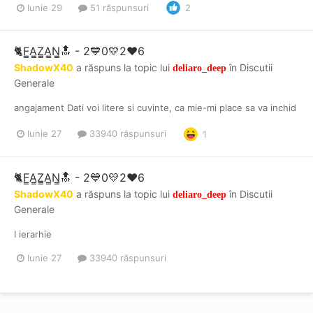
Iunie 29
51 răspunsuri
2
🐈F̳A̳Z̳A̳N̳🔝​​​​​ - 2💙0💛2❤️6
ShadowX40
a răspuns la topic lui
în
Discutii
deliaro_deep
Generale
angajament Dati voi litere si cuvinte, ca mie-mi place sa va inchid
Iunie 27
33940 răspunsuri
1
🐈F̳A̳Z̳A̳N̳🔝​​​​​ - 2💙0💛2❤️6
ShadowX40
a răspuns la topic lui
în
Discutii
deliaro_deep
Generale
I ierarhie
Iunie 27
33940 răspunsuri