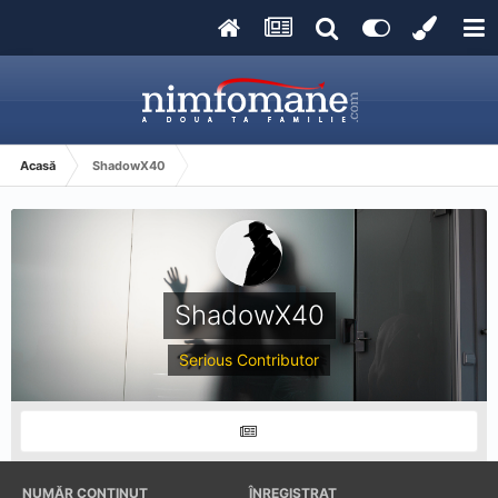
Acasă
ShadowX40
ShadowX40
Serious Contributor
NUMĂR CONȚINUT
ÎNREGISTRAT