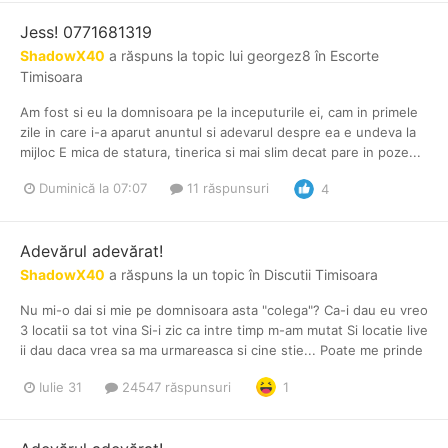
Jess! 0771681319
ShadowX40
a răspuns la topic lui
georgez8
în
Escorte
Timisoara
Am fost si eu la domnisoara pe la inceputurile ei, cam in primele
zile in care i-a aparut anuntul si adevarul despre ea e undeva la
mijloc E mica de statura, tinerica si mai slim decat pare in poze...
Duminică la 07:07
11 răspunsuri
4
Adevărul adevărat!
ShadowX40
a răspuns la un topic în
Discutii Timisoara
Nu mi-o dai si mie pe domnisoara asta "colega"? Ca-i dau eu vreo
3 locatii sa tot vina Si-i zic ca intre timp m-am mutat Si locatie live
ii dau daca vrea sa ma urmareasca si cine stie... Poate me prinde
Iulie 31
24547 răspunsuri
1