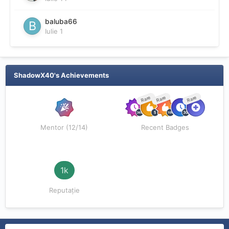
baluba66
Iulie 1
ShadowX40's Achievements
Rare
Rare
Rare
Mentor (12/14)
Recent Badges
1k
Reputație