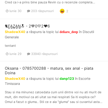
Cred ca i-a prins bine pauza Revin cu o recenzie completa...
Iunie 30
203 răspunsuri
2
🐈F̳A̳Z̳A̳N̳🔝​​​​​ - 2💙0💛2❤️6
ShadowX40
a răspuns la topic lui
în
Discutii
deliaro_deep
Generale
tentant
Iunie 29
33940 răspunsuri
Oksana - 0785700288 - matura, sex anal - piata
Doina
ShadowX40
a răspuns la topic lui
danp123
în
Escorte
Timisoara
Stau si ma minunez catoedata cum unii dintre voi nu ati murit de
mult, din motivul ca ati uitat sa mai respirati Sa iti explica ce?
Omul a facut o gluma.. Stii ce e aia "gluma" sau si cuvantul asta...