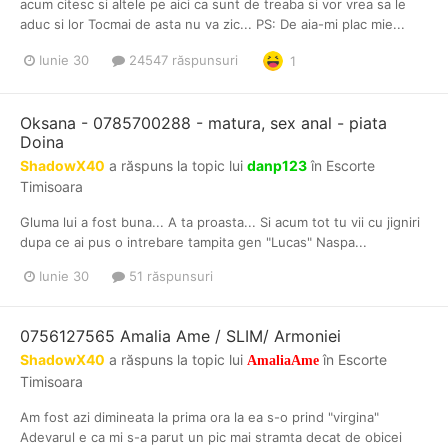
acum citesc si altele pe aici ca sunt de treaba si vor vrea sa le
aduc si lor Tocmai de asta nu va zic... PS: De aia-mi plac mie...
Iunie 30
24547 răspunsuri
1
Oksana - 0785700288 - matura, sex anal - piata
Doina
ShadowX40
a răspuns la topic lui
danp123
în
Escorte
Timisoara
Gluma lui a fost buna... A ta proasta... Si acum tot tu vii cu jigniri
dupa ce ai pus o intrebare tampita gen "Lucas" Naspa...
Iunie 30
51 răspunsuri
0756127565 Amalia Ame / SLIM/ Armoniei
ShadowX40
a răspuns la topic lui
în
Escorte
AmaliaAme
Timisoara
Am fost azi dimineata la prima ora la ea s-o prind "virgina"
Adevarul e ca mi s-a parut un pic mai stramta decat de obicei