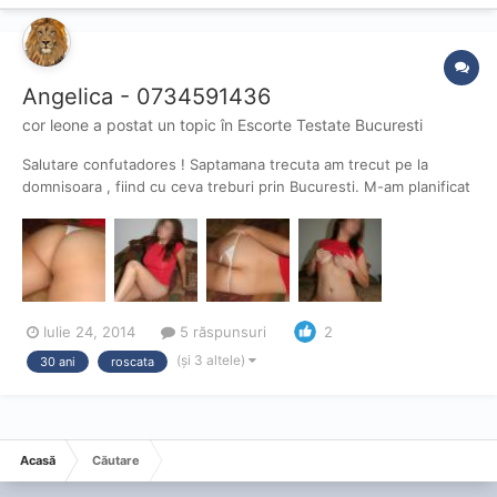
Angelica - 0734591436
cor leone
a postat un topic în
Escorte Testate Bucuresti
Salutare confutadores ! Saptamana trecuta am trecut pe la
domnisoara , fiind cu ceva treburi prin Bucuresti. M-am planificat
cu 1 ora inainte de actiune, mi-a dat reperele de intalnire foarte
bine, se ajunge usor, loc de parcare pe bulevard relativ ok, punct
de reper - banca Millenium din zona Ian...
Iulie 24, 2014
5 răspunsuri
2
(și 3 altele)
30 ani
roscata
Acasă
Căutare