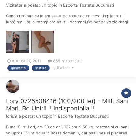
Vizitator a postat un topic în
Escorte Testate Bucuresti
Cand credeam ca le am vazut pe toate acum ceva timp(aprox 1
luna) am luat la intamplare anutul doamnei.Ce pot sa va zic dragi
mei este ca eu credeam ca e mai tanara ,cel putin asa parea in
poze dar la fata locului ma intampinat o mamica cred ca in jurul a
40 41 de ani .Daca tot am ajuns pana la ea u...
August 17, 2011
865 răspunsuri
(și 8 altele)
gimnasta
matura
Lory 0726508416 (100/200 lei) - Milf. Sani
Mari. Bd Unirii ‼️ Indisponibila ‼️
lori69
a postat un topic în
Escorte Testate Bucuresti
Buna. Sunt Lori, am 28 de ani, 167 cm si 56 kg, roscata si cu sani
voluptosi. Sunt noua in acest domeniu, dar pasiunea si placerea