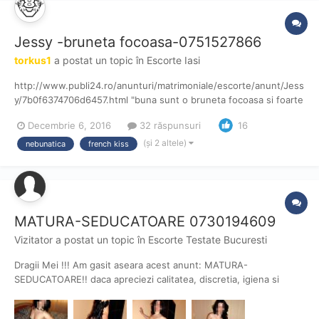
Jessy -bruneta focoasa-0751527866
torkus1
a postat un topic în
Escorte Iasi
http://www.publi24.ro/anunturi/matrimoniale/escorte/anunt/Jess
y/7b0f6374706d6457.html "buna sunt o bruneta focoasa si foarte
ferbinte ce te asteapta in locatia ei pentru a te rasfata , pozele
Decembrie 6, 2016
32 răspunsuri
16
imi apartin" In seara cu adevarat de cercetare, in căutarea unei
bune combinatii de 3some, dup...
(și 2 altele)
nebunatica
french kiss
MATURA-SEDUCATOARE 0730194609
Vizitator a postat un topic în
Escorte Testate Bucuresti
Dragii Mei !!! Am gasit aseara acest anunt: MATURA-
SEDUCATOARE!! daca apreciezi calitatea, discretia, igiena si
bunele maniere ale unei d-ne mature, te astept la mine pentru a
petrece impreuna clipe fierbinti de amor, imi place sa primesc si