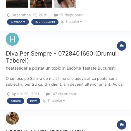
Decembrie 13, 2019
15 răspunsuri
(și 3 altele)
Alexandra
0728666499
Diva Per Sempre - 0728401660 (Drumul
Taberei)
heatseeqer
a postat un topic în
Escorte Testate Bucuresti
O cunosc pe Samira de mult timp si e adevarat ca poate sunt
subiectiv, pentru ca, din client, am devenit ulterior amant. Adica
pur din placere, fara niciun aspect financiar :DSamira este
Aprilie 28, 2011
147 răspunsuri
perversa, dar are un suflet curat. Face dragoste pe bani, dar are
(și 11 altele)
samira
bbw
studii superioare. Este inteligenta si foarte s...