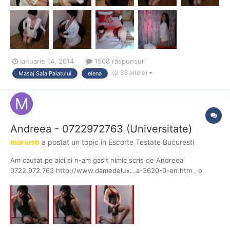
Ianuarie 14, 2014
1508 răspunsuri
(și 38 altele)
Masaj Sala Palatului
elena
Andreea - 0722972763 (Universitate)
mariusb
a postat un topic în
Escorte Testate Bucuresti
Am cautat pe aici si n-am gasit nimic scris de Andreea
0722.972.763 http://www.damedelux...a-3620-0-en.htm , o
foarte veche prestatoare. Are locatia la Universitate pe Batistei,
locuieste singura. Tipa lucreaza de cca 10 ani in domeniu dar
este inca in forma - varsta cca 33-35 ani. Foarte curata, in...