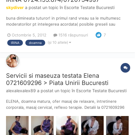
skydiver
a postat un topic în
Escorte Testate Bucuresti
buna dimineata tuturor! in primul rand vreau sa le multumesc
moderatorilor pt intelegerea acordata( posibile greseli sau
postari pe unde nu tre dar ink nu m-am familiarizat cu site-ul cu
Octombrie 5, 2012
1516 răspunsuri
7
toate k am citit de cateva ori regulile ) si multumesc de
asemenea pentru promovare. sper sa nu dezamagesc pe vii...
(și 10 altele)
IRINA
doamna
Servicii si maseuza testata Elena
0721609296 > Piata Unirii Bucuresti
alexalexalex89
a postat un topic în
Escorte Testate Bucuresti
ELENA, doamna matura, ofer masaj de relaxare, intretinere
corporala, masaj cervical, reflexo terapie. Detalii la 0721609296
Acesta este anuntul dat de aceasta doamna ! Am sunat si eu mi-
a spus ca la 100 de ron ofera o ora de masaj cu finalizare prin
tehnica masajului iar pentru 150 de ron ofera se...