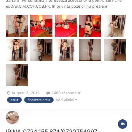
SalTare" Personal,ma intereseaza aceasta d-ra pentru serviciile
ei:Oral,CIM,COF,COB,FK. In privinta pozelor nu prea am
dubii,ceea ce doresc sa aflu este daca presteaza ceea ce ea a
mentionat !!! LORY, sexy, dulce si pasionala, te astept la mine in
dormitor, iti pot oferi un oral senzual cu...
August 2, 2012
2469 răspunsuri
(și 4 altele)
sarut
finalizare orala
IRINA 0724.155.874/0720754997