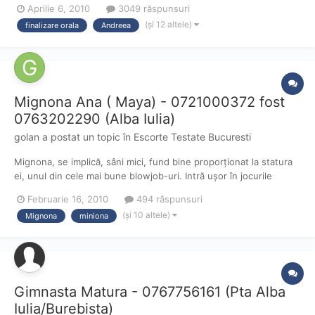
Aprilie 6, 2010
3049 răspunsuri
(și 12 altele)
finalizare orala
Andreea
Mignona Ana ( Maya) - 0721000372 fost
0763202290 (Alba Iulia)
golan
a postat un topic în
Escorte Testate Bucuresti
Mignona, se implică, sâni mici, fund bine proporţionat la statura
ei, unul din cele mai bune blowjob-uri. Intră uşor în jocurile
propuse iar la poziţia ea deasupra am zis că mi-o rupe. Noroc că
Februarie 16, 2010
494 răspunsuri
la un moment dat a abosit şi am scăpat cu „ea” vie şi nevătămată.
(și 10 altele)
Mignona
miniona
GFE bun spre foarte bun. Mai stă cu o fa...
Gimnasta Matura - 0767756161 (Pta Alba
Iulia/Burebista)