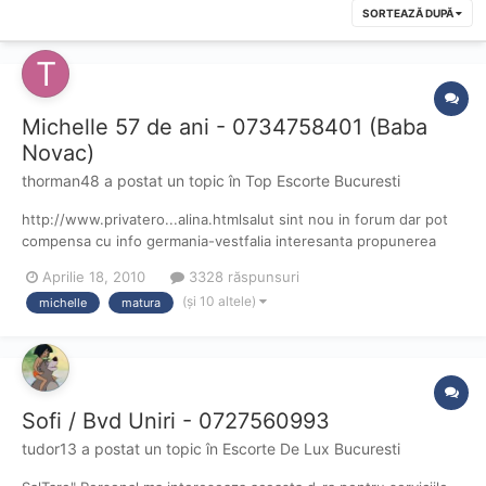
SORTEAZĂ DUPĂ
Michelle 57 de ani - 0734758401 (Baba
Novac)
thorman48
a postat un topic în
Top Escorte Bucuresti
http://www.privatero...alina.htmlsalut sint nou in forum dar pot
compensa cu info germania-vestfalia interesanta propunerea
unui membru de a posta mai multe date despremodel -sercard-
Aprilie 18, 2010
3328 răspunsuri
date fizice -virsta -performante-comportamentla sibiu cind vin in
(și 10 altele)
michelle
matura
vizita piata slabutaasa ca incerc o cura la bucures...
Sofi / Bvd Uniri - 0727560993
tudor13
a postat un topic în
Escorte De Lux Bucuresti