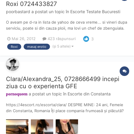
Roxi 0724433827
poorbastard
a postat un topic în
Escorte Testate Bucuresti
O aveam pe d-ra in lista de yahoo de ceva vreme... si vineri dupa
serviciu, poate si din cauza ploii, ma lovi un chef de zbenguiala.
O "apostez" pe d-ra pe mess... imi da toate detaliile necesare si
Mai 26, 2012
423 răspunsuri
3
un numar de tel la care sa sun cand ajung in zona. Apartamentul
este undeva intre Budapesta si tinere...
(și 5 altele)
Roxi
masaj erotic
Clara/Alexandra_25, 0728666499 incepi
ziua cu o experienta GFE
a postat un topic în
Escorte din Constanta
pornoqueen
https://4escort.ro/escorta/clara/ DESPRE MINE: 24 ani, Femeie
din Constanta, Romania Îți place compania frumoasă și plăcută?
Atunci vă rog, permiteți-mă să mă prezint. Numele meu este
Clara și sunt o tânără elegantă, provocatoare, sexy și atractivă la
nivel înalt. Sunt foarte deschisa, sen...