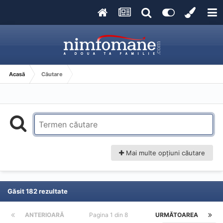
Acasă
Căutare
Mai multe opțiuni căutare
Găsit 182 rezultate
ANTERIOARĂ
Pagina 1 din 8
URMĂTOAREA