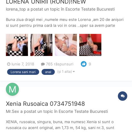
LORENA UNIRII (ROND)!NEW
lorena_top
a postat un topic în
Escorte Testate Bucuresti
Buna ziua dragii mei ,numele meu este Lorena ,am 20 de anișori
si sunt pentru prima oară la voi in oras ..sper sa avem parte
impreuna de clipe fierbinti si memorabile ðŸ’œ Va las mai jos
cateva poze cu mine si mici detalii despre serviciile mele ...va
pup si astept cu nerăbdare să ne cunoaștem 150...
Iunie 7, 2018
765 răspunsuri
9
(și 1 alta)
Lorena sani mari
anal
Xenia Rusoaica 0734751948
Mr.Sex
a postat un topic în
Escorte Testate Bucuresti
XENIA, rusoaica, singura, buna, ma numesc Xenia si sunt o
rusoaica cu acent original, am 1,73 m, 54 kg, sani nr.3, sunt