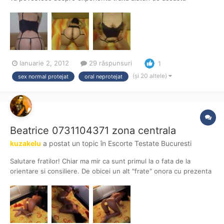
domnisoara,Este o tipa masiva,chiar grasa ar spune unii(in jur de
70-80kg).micuta de inaltime,in jur de 1,6 la fata nimic
deosebit,locatia f aproape de statia Dristor1,apartamen...
Ianuarie 2, 2012
29 răspunsuri
1
(și 20 altele)
sex normal protejat
oral neprotejat
Beatrice 0731104371 zona centrala
kuzakelu
a postat un topic în
Escorte Testate Bucuresti
Salutare fratilor! Chiar ma mir ca sunt primul la o fata de la
orientare si consiliere. De obicei un alt "frate" onora cu prezenta
si deschidea sampania pentru noi! Am vazut pozele cu
domnisoara si mi-au placut si ieri am sunat pentru programare.
Betty are o voce foarte draguta, care iti fa...