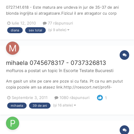
0727.141.618 - Este matura are undeva in jur de 35-37 de ani
blonda ingrijita si atragatoare.Fizicul il are atragator cu corp
subtire sisani mici foarte placuti la atingere si un fund perfect.Se
Iulie 12, 2010
77 răspunsuri
poarta frumos oral nota 8 , normal 9 ,finalizare 9 te lasa sa
(și 9 altele)
diana
sex total
termini unde vrei.tarif oral si normal 120...
mihaela 0745678317 - 0737326813
mofturos
a postat un topic în
Escorte Testate Bucuresti
Am gasit un site pe care are poze si cu fata. Pt ca nu am putut
copia pozele am sa atasez link.http://roescort.net/profil-
mihaela.html
Septembrie 3, 2011
1080 răspunsuri
1
(și 16 altele)
mihaela
39 de ani