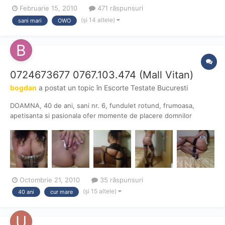
Februarie 15, 2010
471 răspunsuri
(și 14 altele)
sani mari
OWO
0724673677 0767.103.474 (Mall Vitan)
bogdan
a postat un topic în
Escorte Testate Bucuresti
DOAMNA, 40 de ani, sani nr. 6, fundulet rotund, frumoasa,
apetisanta si pasionala ofer momente de placere domnilor
manierati si curati la mine, discretie, curatenie si seriozitate,
poze reale, vineri liber, 21 Oct 15:25 0724.673.677 Pret 100LMa
bate gandul sa o-i fac o vizita la batrana tatoasa.
Octombrie 21, 2010
35 răspunsuri
(și 15 altele)
40 ani
cur mare