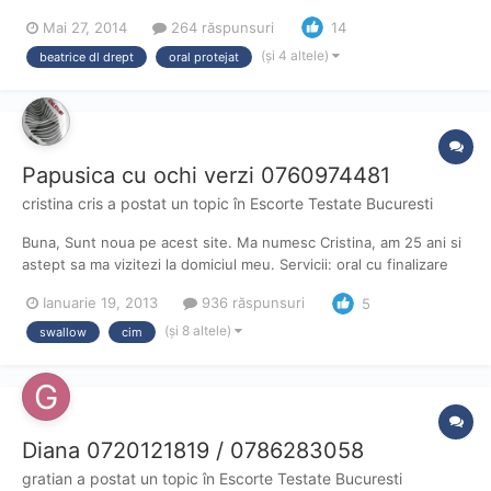
Mai 27, 2014
264 răspunsuri
14
(și 4 altele)
beatrice dl drept
oral protejat
Papusica cu ochi verzi 0760974481
cristina cris
a postat un topic în
Escorte Testate Bucuresti
Buna, Sunt noua pe acest site. Ma numesc Cristina, am 25 ani si
astept sa ma vizitezi la domiciul meu. Servicii: oral cu finalizare
orala si inghitire, normal in orice pozitie, 69, sex intre sani,
Ianuarie 19, 2013
936 răspunsuri
5
cunnilingus. Telefon: 0760974481. Program: 10.00 - 20.30 (L-S).
(și 8 altele)
swallow
cim
Diana 0720121819 / 0786283058
gratian
a postat un topic în
Escorte Testate Bucuresti