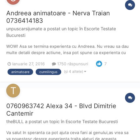
Andreea animatoare - Nerva Traian
0736414183
unpuscarsijumate
a postat un topic în
Escorte Testate
Bucuresti
WOW! Asa se termina experienta cu Andreea. Nu vreau sa dau
multe detalii despre actiune, insa pot spune ca experienta cu
Andreea a trecut in top 3 personal, luandu-i locul celebrei
Ianuarie 27, 2016
1750 răspunsuri
7
Sarlote. Daca mergeti si sunteti baieti finuti, civilizati si sarmanti
veti avea parte de ceva frumos cu siguranta...
(și 4 altele)
animatoare
cunnilingus
0760963742 Alexa 34 - Blvd Dimitrie
Cantemir
theBULL
a postat un topic în
Escorte Testate Bucuresti
Va salut In speranta ca pot ajuta ceva fani ai genului,as vrea sa
va povestesc despre experienta traita alaturi de aceasta