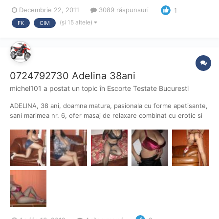
blonda, am un fundulet apetisant si sunt de gasca, locuiesc
Decembrie 22, 2011
3089 răspunsuri
1
singura si pozele sunt reale din locatie 0761238231 .Poate stie
cineva ceva de ea ...astept pana maine seara daca nu ,ma...
(și 15 altele)
FK
CIM
0724792730 Adelina 38ani
michel101
a postat un topic în
Escorte Testate Bucuresti
ADELINA, 38 ani, doamna matura, pasionala cu forme apetisante,
sani marimea nr. 6, ofer masaj de relaxare combinat cu erotic si
companie intima oral, normal si 69, intr-o locatie curata si
discreta, poze reale. tel 0724.792.730. pret 100/ora. Incantat de
fotografiile d-nei, dar in special de sanii...