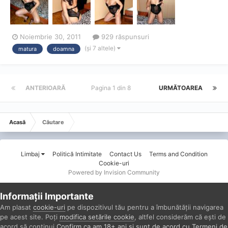
sa ofer placere, kiss!0730194609 Neavand vreodata o experi...
Noiembrie 30, 2011
929 răspunsuri
(și 7 altele)
matura
doamna
ANTERIOARĂ
Pagina 1 din 8
URMĂTOAREA
Acasă
Căutare
Limbaj
Politică Intimitate
Contact Us
Terms and Condition
Cookie-uri
Powered by Invision Community
Informații Importante
Am plasat
cookie-uri
pe dispozitivul tău pentru a îmbunătății navigarea
pe acest site. Poți
modifica setările cookie
, altfel considerăm că ești de
acord să continui.
Confirm ca am 18+ ani si sunt de acord cu Termeni de