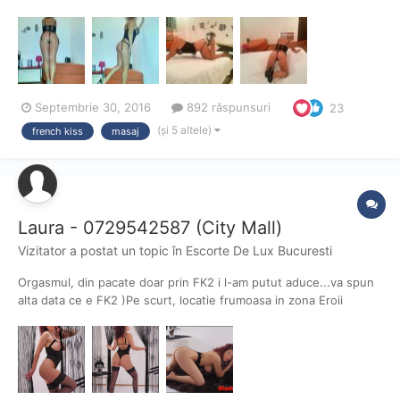
cu care fac sex vor asigura o intalnire reusita. Sunt usor pudica,
de aceea nu ma regasesc intr-o atitudine hard core, ci mai
degraba in rolul de iubita cu care te vezi...
Septembrie 30, 2016
892 răspunsuri
23
(și 5 altele)
french kiss
masaj
Laura - 0729542587 (City Mall)
Vizitator a postat un topic în
Escorte De Lux Bucuresti
Orgasmul, din pacate doar prin FK2 i l-am putut aduce...va spun
alta data ce e FK2 )Pe scurt, locatie frumoasa in zona Eroii
Revolutiei, igiena foarte buna...Tel: 0729.542.587