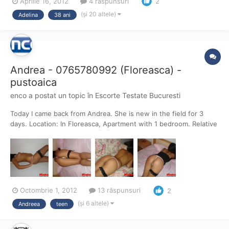
Aprilie 16, 2012
4 răspunsuri
2
(și 20 altele)
Adelina
38 ani
Andrea - 0765780992 (Floreasca) -
pustoaica
enco
a postat un topic în
Escorte Testate Bucuresti
Today I came back from Andrea. She is new in the field for 3
days. Location: In Floreasca, Apartment with 1 bedroom. Relative
clean shower, sheets, towel and room (8/10). The girl: The girl is
very young, she told me around 19 years old. Her face is cute.
He body is very young, has long dark hai...
Octombrie 1, 2012
13 răspunsuri
2
(și 6 altele)
Andreea
teen