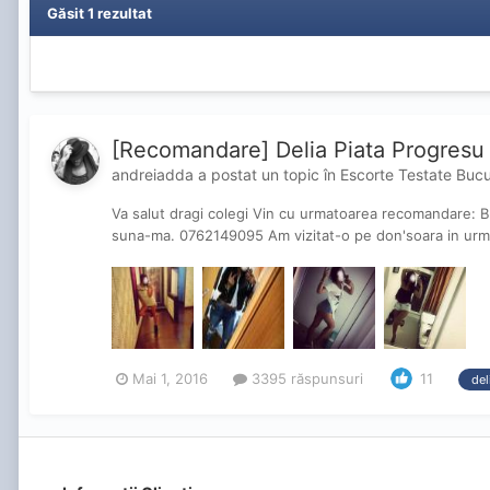
Găsit 1 rezultat
[Recomandare] Delia Piata Progresu
andreiadda
a postat un topic în
Escorte Testate Bucu
Va salut dragi colegi Vin cu urmatoarea recomandare: BR
suna-ma. 0762149095 Am vizitat-o pe don'soara in urma c
Mai 1, 2016
3395 răspunsuri
11
del