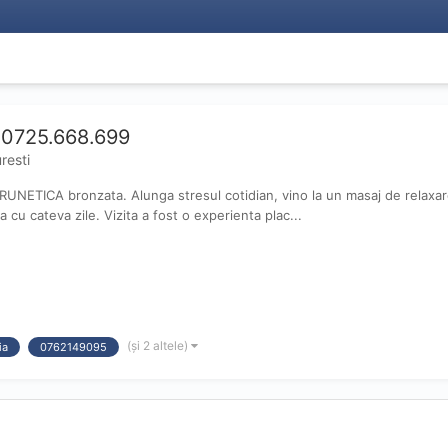
 0725.668.699
resti
UNETICA bronzata. Alunga stresul cotidian, vino la un masaj de relaxare
u cateva zile. Vizita a fost o experienta plac...
(și 2 altele)
ia
0762149095