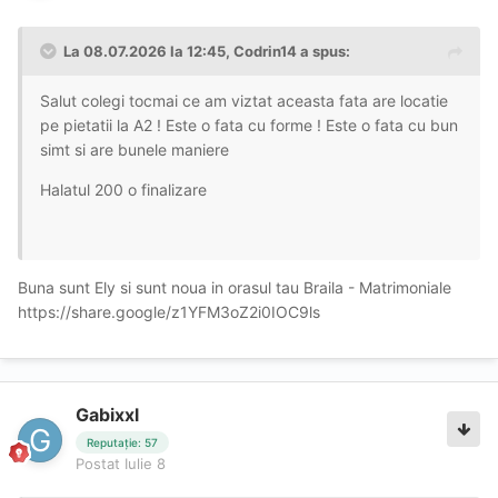
La 08.07.2026 la 12:45,
Codrin14
a spus:
Salut colegi tocmai ce am viztat aceasta fata are locatie
pe pietatii la A2 ! Este o fata cu forme ! Este o fata cu bun
simt si are bunele maniere
Halatul 200 o finalizare
Buna sunt Ely si sunt noua in orasul tau Braila - Matrimoniale
https://share.google/z1YFM3oZ2i0IOC9ls
Gabixxl
Reputație: 57
Postat
Iulie 8