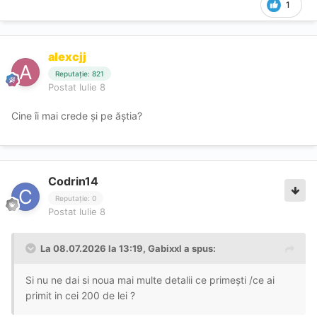
1
alexcjj
Reputație: 821
Postat
Iulie 8
Cine îi mai crede și pe ăștia?
Codrin14
Reputație: 0
Postat
Iulie 8
La 08.07.2026 la 13:19,
Gabixxl
a spus:
Si nu ne dai si noua mai multe detalii ce primești /ce ai
primit in cei 200 de lei ?