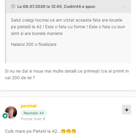
La 08.07.2026 la 12:45,
Codrin14
a spus:
Salut colegi tocmai ce am viztat aceasta fata are locatie
pe pietatii la A2 ! Este o fata cu forme ! Este o fata cu bun
simt si are bunele maniere
Halatul 200 o finalizare
Si nu ne dai si noua mai multe detalii ce primești /ce ai primit in
cei 200 de lei ?
poznai
Reputație: 44
Postat
Iulie 8
Cuib mare pe Pietatii la A2...
🤭
🤭
🤭