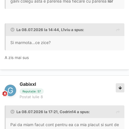
găini colegu asta e parerea mea fiecare cu parerea
lor
La 08.07.2026 la 14:44,
L1viu
a spus:
Si marmota...ce zice?
A zis mai sus
Gabixxl
Reputație: 57
Postat
Iulie 8
La 08.07.2026 la 17:21,
Codrin14
a spus:
Pai da miam facut cont pentru ea ca mia placut si sunt de