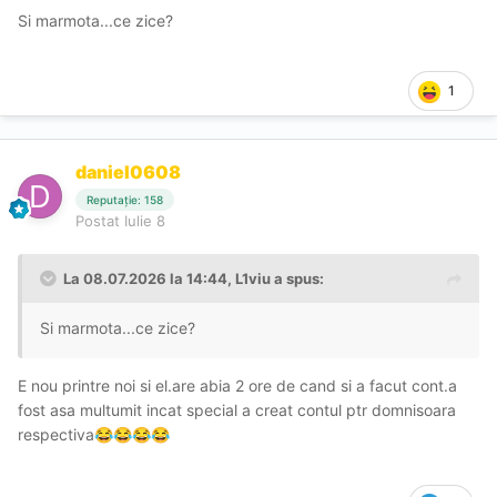
Si marmota...ce zice?
1
daniel0608
Reputație: 158
Postat
Iulie 8
La 08.07.2026 la 14:44,
L1viu
a spus:
Si marmota...ce zice?
E nou printre noi si el.are abia 2 ore de cand si a facut cont.a
fost asa multumit incat special a creat contul ptr domnisoara
respectiva
😂
😂
😂
😂