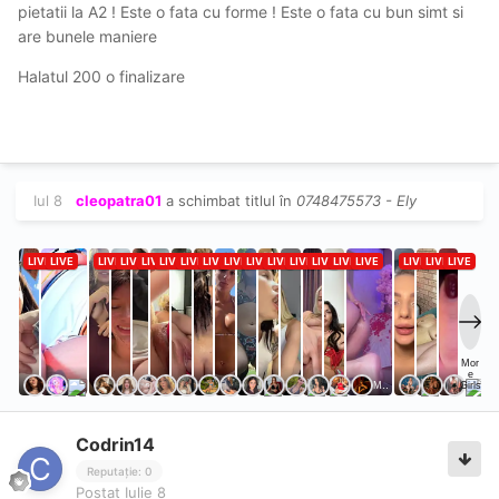
pietatii la A2 ! Este o fata cu forme ! Este o fata cu bun simt si
are bunele maniere
Halatul 200 o finalizare
Iul 8
cleopatra01
a schimbat titlul în
0748475573 - Ely
Codrin14
Reputație: 0
Postat
Iulie 8