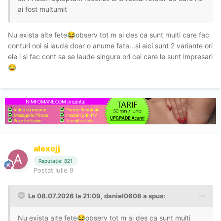
ai fost multumit
Nu exista alte fete
observ tot m ai des ca sunt multi care fac
😂
conturi noi si lauda doar o anume fata...si aici sunt 2 variante ori
ele i si fac cont sa se laude singure ori cei care le sunt impresari
😂
alexcjj
Reputație: 821
Postat
Iulie 9
La 08.07.2026 la 21:09,
daniel0608
a spus:
Nu exista alte fete
observ tot m ai des ca sunt multi
😂