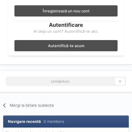
Înregistrează un nou cont
Autentificare
Ai deja un cont? Autentifică-te aici.
Autentifică-te acum
Urmăritori
0
Mergi la listare subiecte
Navigare recentă
0 members