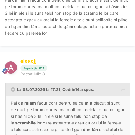
pe forum dar ea ma multumit celelalte numai figuri si bășini de
3 lei in ele si le sună telul non stop de la scrambile lor care
asteapta e greu cu oralul la femeie altele sunt sclifosite si pline
de figuri dim făn si cotețul de găini colegu asta e parerea mea
fiecare cu parerea lor
alexcjj
Reputație: 821
Postat
Iulie 8
La 08.07.2026 la 17:21,
Codrin14
a spus:
Pai da
miam
facut cont pentru ea ca
mia
placut si sunt
de mult pe forum dar ea ma multumit celelalte numai figuri
si bășini de 3 lei in ele si le sună telul non stop de
la
scrambile
lor care asteapta e greu cu oralul la femeie
altele sunt sclifosite si pline de figuri
dim făn
si cotețul de