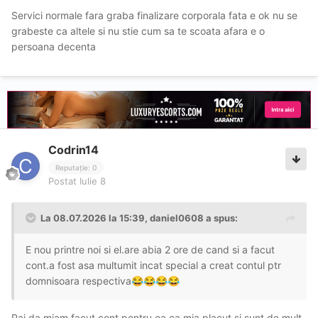
Servici normale fara graba finalizare corporala fata e ok nu se
grabeste ca altele si nu stie cum sa te scoata afara e o
persoana decenta
Codrin14
Reputație: 0
Postat
Iulie 8
La 08.07.2026 la 15:39,
daniel0608
a spus:
E nou printre noi si el.are abia 2 ore de cand si a facut
cont.a fost asa multumit incat special a creat contul ptr
domnisoara respectiva
😂
😂
😂
😂
Pai da miam facut cont pentru ea ca mia placut si sunt de mult