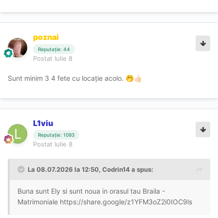
poznai
Reputație: 44
Postat
Iulie 8
Sunt minim 3 4 fete cu locație acolo.
🤭
👍🏻
L1viu
Reputație: 1093
Postat
Iulie 8
La 08.07.2026 la 12:50,
Codrin14
a spus:
Buna sunt Ely si sunt noua in orasul tau Braila -
Matrimoniale
https://share.google/z1YFM3oZ2i0IOC9ls