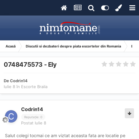
Acasă
Discutii si dezbateri despre piata escortelor din Romania
Esco
0748475573 - Ely
De
Codrin14
Iulie 8
în
Escorte Braila
Codrin14
Reputație: 0
Postat
Iulie 8
Salut colegi tocmai ce am viztat aceasta fata are locatie pe