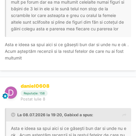
mult pe forum dar ea ma multumit celelalte numai figuri si
bășini de 3 lei in ele si le sună telul non stop de la
scrambile lor care asteapta e greu cu oralul la femeie
altele sunt sclifosite si pline de figuri dim făn si cotețul de
găini colegu asta e parerea mea fiecare cu parerea lor
Asta e ideea sa spui aici si ce găsești bun dar si unde nu e ok .
Acum așteptăm recenzii si la restul fetelor de care nu ai fost
multumit
daniel0608
Reputație: 158
Postat
Iulie 8
La 08.07.2026 la 19:20,
Gabixxl
a spus:
Asta e ideea sa spui aici si ce găsești bun dar si unde nu e
ok . Acum așteptăm recenzii si la restul fetelor de care nu