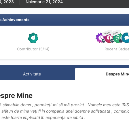
8, 2023
Noiembrie 21, 2024
7's Achievements
Rare
Rare
Contributor (5/14)
Recent Badg
Activitate
Despre Min
spre Mine
 stimabile domn , permiteți-mi să mă prezint . Numele meu este IRIS ,
 alături de mine veți fi în compania unei doamne sofisticată , comunic
 este foarte implicată în experiența de iubita .