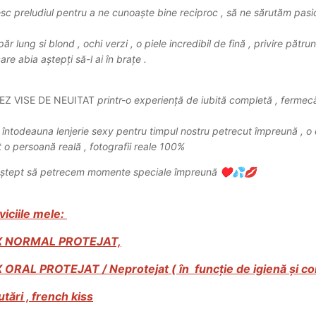
sc preludiul pentru a ne cunoaște bine reciproc , să ne sărutăm pasi
ăr lung si blond , ochi verzi , o piele incredibil de fină , privire păt
are abia aștepți să-l ai în brațe .
EZ VISE DE NEUITAT
printr-o experiență de iubită completă , fermec
 întodeauna lenjerie sexy pentru timpul nostru petrecut împreună , o 
 o persoană reală , fotografii reale 100%
aștept să petrecem momente speciale împreună
♥️
💦
💋
viciile mele:
X NORMAL PROTEJAT,
 ORAL PROTEJAT / Neprotejat ( în funcție de igienă și com
utări , french kiss