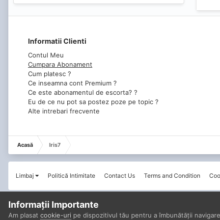
Informatii Clienti
Contul Meu
Cumpara Abonament
Cum platesc ?
Ce inseamna cont Premium ?
Ce este abonamentul de escorta? ?
Eu de ce nu pot sa postez poze pe topic ?
Alte intrebari frecvente
Acasă
Iris7
Limbaj
Politică Intimitate
Contact Us
Terms and Condition
Coo
Informații Importante
Am plasat
cookie-uri
pe dispozitivul tău pentru a îmbunătății navigare