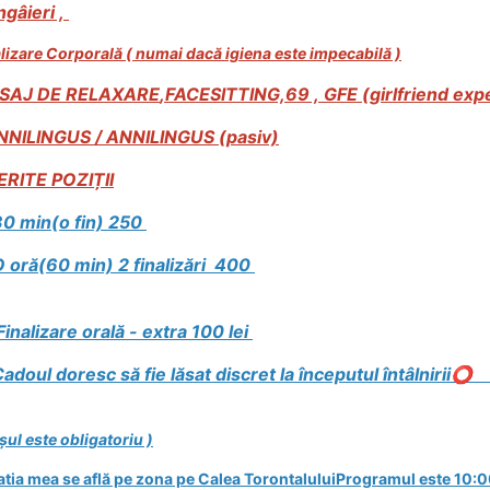
gâieri ,
lizare Corporală ( numai dacă igiena este impecabilă )
SAJ DE RELAXARE
,FACESITTING,69 ,
GFE (girlfriend exp
NILINGUS / ANNILINGUS (pasiv)
ERITE POZIȚII
30
min(o fin) 250
O oră(60 min) 2 finalizări 400
inalizare orală - extra 100 lei
️Cadoul doresc să fie lăsat discret la începutul întâlnirii
⭕
șul este obligatoriu )
tia mea se află pe zona pe Calea TorontaluluiProgramul este 10:0