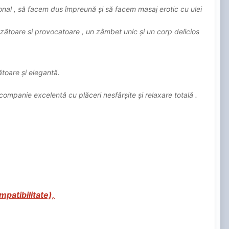
onal , să facem dus împreună și să facem masaj erotic cu ulei
runzătoare si provocatoare , un zâmbet unic și un corp delicios
ătoare și elegantă.
companie excelentă cu plăceri nesfârșite și relaxare totală .
patibilitate),