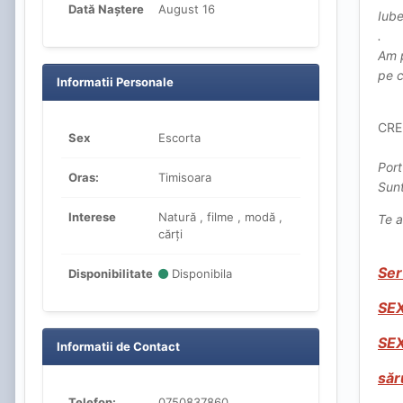
Dată Naștere
August 16
Iube
.
Am p
pe c
Informatii Personale
CRE
Sex
Escorta
Port
Oras:
Timisoara
Sunt
Interese
Natură , filme , modă ,
Te 
cărți
Ser
Disponibilitate
Disponibila
SE
SEX
Informatii de Contact
săr
Telefon:
0750837860