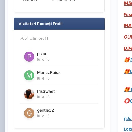
Mân
Fina
Vizitatori Recenți Profil
MA
CUN
7651 citiri profil
DIF
pixar
Iulie 16
🎁
🎁
MariuzRaica
Iulie 16
F
🎁
IrisSweet
Iulie 16
️
⭕
gentle32
Iulie 15
( du
Loca