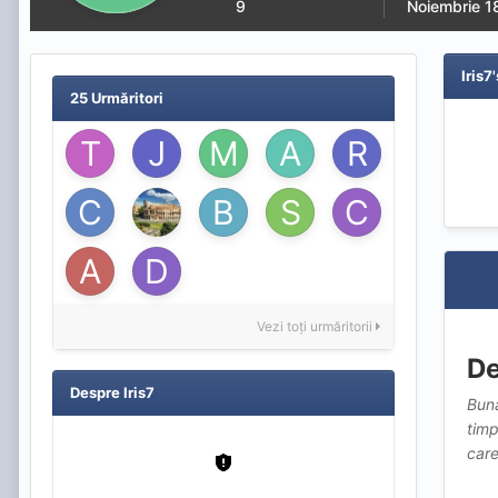
9
Noiembrie 1
Iris
25 Urmăritori
Vezi toți urmăritorii
De
Despre Iris7
Bună
timp
care