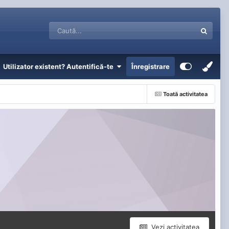
Utilizator existent? Autentifică-te
Înregistrare
Toată activitatea
Vezi activitatea