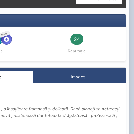
Rare
24
es
Reputație
e
Images
 o însoțitoare frumoasă și delicată. Dacă alegeți sa petreceți
ativă , misterioasă dar totodata drăgăstoasă , profesională ,