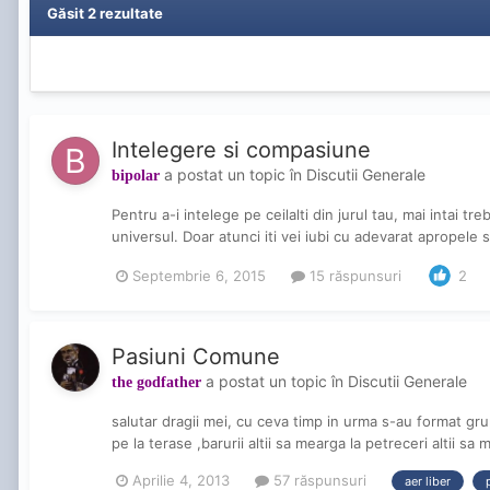
Găsit 2 rezultate
Intelegere si compasiune
a postat un topic în
Discutii Generale
bipolar
Pentru a-i intelege pe ceilalti din jurul tau, mai intai 
universul. Doar atunci iti vei iubi cu adevarat apropele si
Septembrie 6, 2015
15 răspunsuri
2
Pasiuni Comune
a postat un topic în
Discutii Generale
the godfather
salutar dragii mei, cu ceva timp in urma s-au format grupu
pe la terase ,barurii altii sa mearga la petreceri altii sa
Aprilie 4, 2013
57 răspunsuri
aer liber