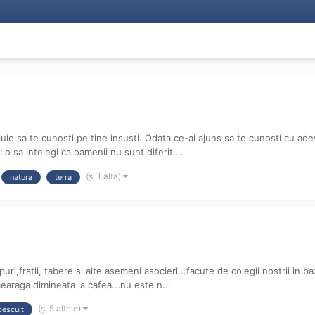
trebuie sa te cunosti pe tine insusti. Odata ce-ai ajuns sa te cunosti cu ad
 o sa intelegi ca oamenii nu sunt diferiti...
(și 1 alta)
natura
terra
ri,fratii, tabere si alte asemeni asocieri...facute de colegii nostrii in ba
 mearaga dimineata la cafea...nu este n...
(și 5 altele)
pescuit