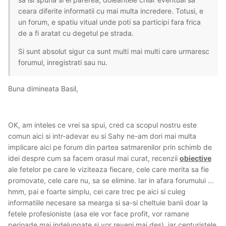
ceara diferite informatii cu mai multa incredere. Totusi, e
un forum, e spatiu vitual unde poti sa participi fara frica
de a fi aratat cu degetul pe strada.
Si sunt absolut sigur ca sunt multi mai multi care urmaresc
forumul, inregistrati sau nu.
Buna dimineata Basil,
OK, am inteles ce vrei sa spui, cred ca scopul nostru este
comun aici si intr-adevar eu si Sahy ne-am dori mai multa
implicare aici pe forum din partea satmarenilor prin schimb de
idei despre cum sa facem orasul mai curat, recenzii
obiective
ale fetelor pe care le viziteaza fiecare, cele care merita sa fie
promovate, cele care nu, sa se elimine. Iar in afara forumului ...
hmm, pai e foarte simplu, cei care trec pe aici si culeg
informatiile necesare sa mearga si sa-si cheltuie banii doar la
fetele profesioniste (asa ele vor face profit, vor ramane
perioade mai indelungate si vor reveni mai des), iar centuristele