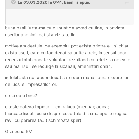
La 03.03.2020 la 6:41, basil_ a spus:
buna basil. iarta-ma ca nu sunt de acord cu tine, in privinta
userilor anonimi, cat si a vizitatorilor.
motive am destule. de exemplu..pot exista printre ei.. si chiar
exista useri, care nu fac decat sa agite apele, in sensul unor
recenzii total eronate voluntar.. rezultand ca fetele sa ne evite.
sau mai rau.. se recurge la sicanari, amenintari chiar..
in felul asta nu facem decat sa le dam mana libera excortelor
de lucs, si impresarilor lor.
crezi ca e bine?
citeste cateva topicuri .. ex: raluca (mieuna); adina;
bianca..discutii cu si despre escortele din sm.. apoi te rog sa
revii cu parerea ta.. ( schimbata sper)..
O zi buna SM!