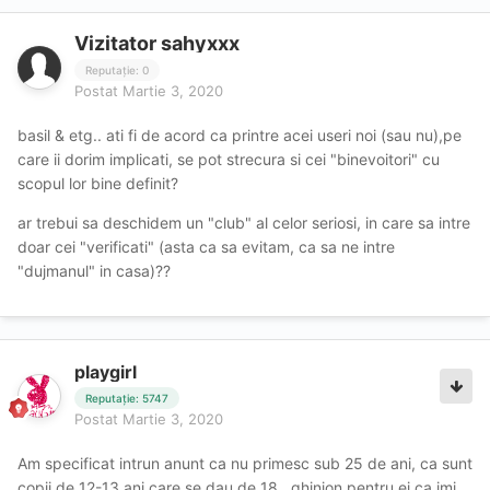
Vizitator sahyxxx
Reputație: 0
Postat
Martie 3, 2020
basil & etg.. ati fi de acord ca printre acei useri noi (sau nu),pe
care ii dorim implicati, se pot strecura si cei "binevoitori" cu
scopul lor bine definit?
ar trebui sa deschidem un "club" al celor seriosi, in care sa intre
doar cei "verificati" (asta ca sa evitam, ca sa ne intre
"dujmanul" in casa)??
playgirl
Reputație: 5747
Postat
Martie 3, 2020
Am specificat intrun anunt ca nu primesc sub 25 de ani, ca sunt
copii de 12-13 ani care se dau de 18...ghinion pentru ei ca imi