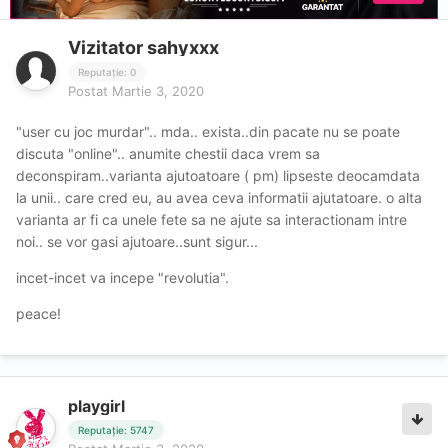
Vizitator sahyxxx
Reputație: 0
Postat
Martie 3, 2020
"user cu joc murdar".. mda.. exista..din pacate nu se poate
discuta "online".. anumite chestii daca vrem sa
deconspiram..varianta ajutoatoare ( pm) lipseste deocamdata
la unii.. care cred eu, au avea ceva informatii ajutatoare. o alta
varianta ar fi ca unele fete sa ne ajute sa interactionam intre
noi.. se vor gasi ajutoare..sunt sigur...
incet-incet va incepe "revolutia".
peace!
playgirl
Reputație: 5747