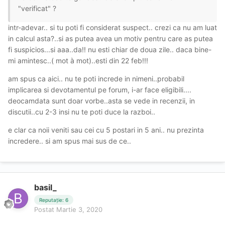
"verificat" ?
intr-adevar.. si tu poti fi considerat suspect.. crezi ca nu am luat
in calcul asta?..si as putea avea un motiv pentru care as putea
fi suspicios...si aaa..da!! nu esti chiar de doua zile.. daca bine-
mi amintesc..( mot à mot)..esti din 22 feb!!!
am spus ca aici.. nu te poti increde in nimeni..probabil
implicarea si devotamentul pe forum, i-ar face eligibili....
deocamdata sunt doar vorbe..asta se vede in recenzii, in
discutii..cu 2-3 insi nu te poti duce la razboi..
e clar ca noii veniti sau cei cu 5 postari in 5 ani.. nu prezinta
incredere.. si am spus mai sus de ce..
basil_
Reputație: 6
Postat
Martie 3, 2020