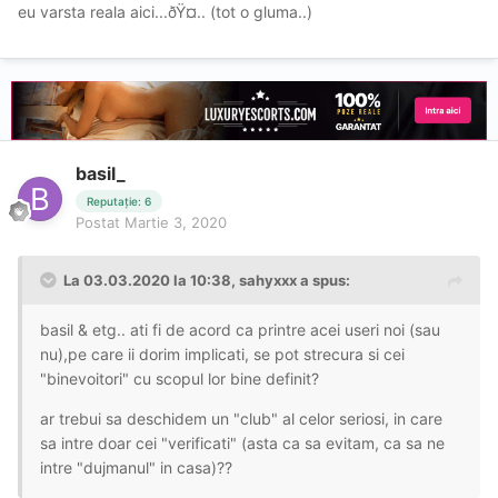
eu varsta reala aici...ðŸ¤­.. (tot o gluma..)
basil_
Reputație: 6
Postat
Martie 3, 2020
La 03.03.2020 la 10:38, sahyxxx a spus:
basil & etg.. ati fi de acord ca printre acei useri noi (sau
nu),pe care ii dorim implicati, se pot strecura si cei
"binevoitori" cu scopul lor bine definit?
ar trebui sa deschidem un "club" al celor seriosi, in care
sa intre doar cei "verificati" (asta ca sa evitam, ca sa ne
intre "dujmanul" in casa)??