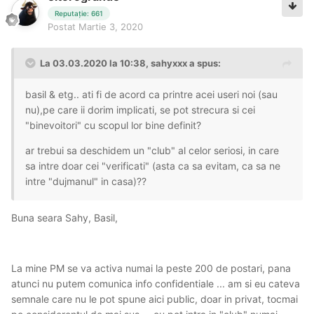
Reputație: 661
Postat
Martie 3, 2020
La 03.03.2020 la 10:38, sahyxxx a spus:
basil & etg.. ati fi de acord ca printre acei useri noi (sau
nu),pe care ii dorim implicati, se pot strecura si cei
"binevoitori" cu scopul lor bine definit?
ar trebui sa deschidem un "club" al celor seriosi, in care
sa intre doar cei "verificati" (asta ca sa evitam, ca sa ne
intre "dujmanul" in casa)??
Buna seara Sahy, Basil,
La mine PM se va activa numai la peste 200 de postari, pana
atunci nu putem comunica info confidentiale ... am si eu cateva
semnale care nu le pot spune aici public, doar in privat, tocmai