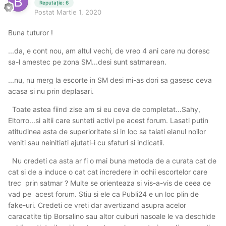
Reputație: 6
Postat
Martie 1, 2020
Buna tuturor !
...da, e cont nou, am altul vechi, de vreo 4 ani care nu doresc
sa-l amestec pe zona SM...desi sunt satmarean.
...nu, nu merg la escorte in SM desi mi-as dori sa gasesc ceva
acasa si nu prin deplasari.
Toate astea fiind zise am si eu ceva de completat...Sahy,
Eltorro...si altii care sunteti activi pe acest forum. Lasati putin
atitudinea asta de superioritate si in loc sa taiati elanul noilor
veniti sau neinitiati ajutati-i cu sfaturi si indicatii.
Nu credeti ca asta ar fi o mai buna metoda de a curata cat de
cat si de a induce o cat cat incredere in ochii escortelor care
trec prin satmar ? Multe se orienteaza si vis-a-vis de ceea ce
vad pe acest forum. Stiu si ele ca Publi24 e un loc plin de
fake-uri. Credeti ce vreti dar avertizand asupra acelor
caracatite tip Borsalino sau altor cuiburi nasoale le va deschide