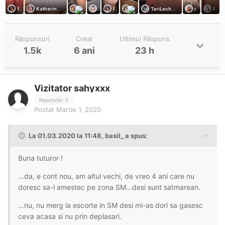
Răspunsuri
Creat
Ultimul Răspuns
1.5k
6 ani
23 h
Vizitator sahyxxx
Reputație: 0
Postat
Martie 1, 2020
La 01.03.2020 la 11:48, basil_ a spus:
Buna tuturor !
...da, e cont nou, am altul vechi, de vreo 4 ani care nu
doresc sa-l amestec pe zona SM...desi sunt satmarean.
...nu, nu merg la escorte in SM desi mi-as dori sa gasesc
ceva acasa si nu prin deplasari.