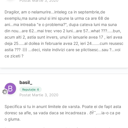
Postat
Martie 3, 2020
Dragilor, am o nelamurire...inteleg ca in septembrie,de
exemplu,ma suna unul si imi spune la urma ca are 68 de
ani...ma intreaba "e o problema?", dupa cateva luni ma suna
din nou...are 62...mai trec vreo 2 luni...are 57...what ???.....bun,
acum alti 2, astia sunt invers, unul in ianuarie avea 17 , ieri avea
deja 25.....al doilea in februarie avea 22, ieri 24.......cum reusesc
astia ??? :))) ...deci, niste indivizi care se plictisesc...sau ?...voi
ce ziceti ?
basil_
Reputație: 6
Postat
Martie 3, 2020
Specifica si tu in anunt limitele de varsta. Poate ei de fapt asta
doresc sa afle, sa vada daca se incadreaza . ðŸ˜‚....ia-o ca pe
o gluma.