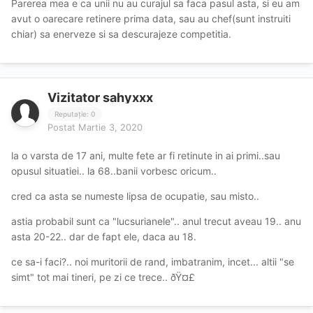
Parerea mea e ca unii nu au curajul sa faca pasul asta, si eu am
avut o oarecare retinere prima data, sau au chef(sunt instruiti
chiar) sa enerveze si sa descurajeze competitia.
Vizitator sahyxxx
Reputație: 0
Postat
Martie 3, 2020
la o varsta de 17 ani, multe fete ar fi retinute in ai primi..sau
opusul situatiei.. la 68..banii vorbesc oricum..
cred ca asta se numeste lipsa de ocupatie, sau misto..
astia probabil sunt ca "lucsurianele".. anul trecut aveau 19.. anu
asta 20-22.. dar de fapt ele, daca au 18.
ce sa-i faci?.. noi muritorii de rand, imbatranim, incet... altii "se
simt" tot mai tineri, pe zi ce trece.. ðŸ¤£