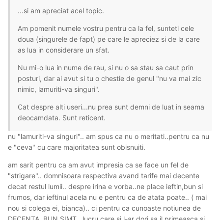
...si am apreciat acel topic.
Am pomenit numele vostru pentru ca la fel, sunteti cele
doua (singurele de fapt) pe care le apreciez si de la care
as lua in considerare un sfat.
Nu mi-o lua in nume de rau, si nu o sa stau sa caut prin
posturi, dar ai avut si tu o chestie de genul "nu va mai zic
nimic, lamuriti-va singuri".
Cat despre alti useri...nu prea sunt demni de luat in seama
deocamdata. Sunt reticent.
nu "lamuriti-va singuri".. am spus ca nu o meritati..pentru ca nu
e "ceva" cu care majoritatea sunt obisnuiti.
am sarit pentru ca am avut impresia ca se face un fel de
"strigare".. domnisoara respectiva avand tarife mai decente
decat restul lumii.. despre irina e vorba..ne place ieftin,bun si
frumos, dar ieftinul acela nu e pentru ca de atata poate.. ( mai
nou si colega ei, bianca).. ci pentru ca cunoaste notiunea de
DECENTA, BUN SIMT , lucru care si l-ar dori sa il primeasca si