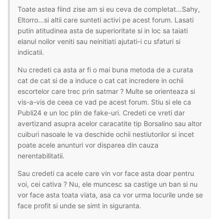
Toate astea fiind zise am si eu ceva de completat...Sahy,
Eltorro...si altii care sunteti activi pe acest forum. Lasati
putin atitudinea asta de superioritate si in loc sa taiati
elanul noilor veniti sau neinitiati ajutati-i cu sfaturi si
indicatii.
Nu credeti ca asta ar fi o mai buna metoda de a curata
cat de cat si de a induce o cat cat incredere in ochii
escortelor care trec prin satmar ? Multe se orienteaza si
vis-a-vis de ceea ce vad pe acest forum. Stiu si ele ca
Publi24 e un loc plin de fake-uri. Credeti ce vreti dar
avertizand asupra acelor caracatite tip Borsalino sau altor
cuiburi nasoale le va deschide ochii nestiutorilor si incet
poate acele anunturi vor disparea din cauza
nerentabilitatii.
Sau credeti ca acele care vin vor face asta doar pentru
voi, cei cativa ? Nu, ele muncesc sa castige un ban si nu
vor face asta toata viata, asa ca vor urma locurile unde se
face profit si unde se simt in siguranta.