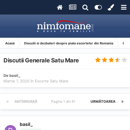
Acasă
Discutii si dezbateri despre piata escortelor din Romania
Esco
Discutii Generale Satu Mare
De
basil_
Martie 1, 2020
în
Escorte Satu Mare
ANTERIOARĂ
Pagina 1 din 61
URMĂTOAREA
basil_