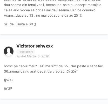
dau seama din tonul vocii, tocmai de-asta nu accept mesajele
ca sa aud vocea sa pot sa imi dau seama cu cine comunic.
Acum...daca au 13 , nu mai pot spune ca au 25 :))
Si...da...limita e 60 ;)
Vizitator sahyxxx
Reputație: 0
Postat
Martie 3, 2020
noroc pe capul meu?.. azi ma simt de 55.. dar peste o sapt fac
36..numai ca nu arat decat de vreo 25..ðŸ¤­ðŸ˜
(joke)
ðŸŒ¹