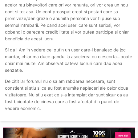
acelor rau binevoitori care ori vor renunta, ori vor crea un nou
cont si tot asa. Un cont proaspat creat si postari care sa
promiveze/denigreze o anumita persoana vor fi puse sub
semnul intrebarii. Pe cand acei useri care sunt seriosi, vor
dobandi o oarecare credibilitate si vor putea participa si chiar
beneficia de acest lucru.
Si da ! Am in vedere cel putin un user care-l banuiesc de joc
murdar, chiar ma duce gandul la asocierea cu o escorta...poate
chiar mai multe. Am observat cateva lucruri care dau acea
senzatie.
De citit iar forumul nu o sa am rabdarea necesara, sunt
constient si stiu si ca au fost anumite neplaceri ale celor doua
vizitatoare. Nu stiu exat ce s-a intamplat dar sunt sigur ca au
fost boicotate de cineva care a fost afectat din punct de
vedere economic.