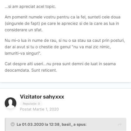
...si am apreciat acel topic.
Am pomenit numele vostru pentru ca la fel, sunteti cele doua
(singurele de fapt) pe care le apreciez si de la care as lua in
considerare un sfat.
Nu mi-o lua in nume de rau, si nu o sa stau sa caut prin posturi,
dar ai avut si tu o chestie de genul "nu va mai zic nimic,
lamuriti-va singuri".
Cat despre alti useri...nu prea sunt demni de luat in seama
deocamdata. Sunt reticent.
Vizitator sahyxxx
Reputație: 0
Postat
Martie 1, 2020
La 01.03.2020 la 12:38, basil_ a spus: