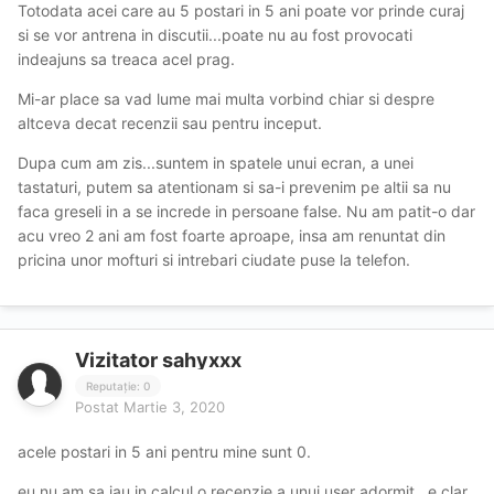
Totodata acei care au 5 postari in 5 ani poate vor prinde curaj
si se vor antrena in discutii...poate nu au fost provocati
indeajuns sa treaca acel prag.
Mi-ar place sa vad lume mai multa vorbind chiar si despre
altceva decat recenzii sau pentru inceput.
Dupa cum am zis...suntem in spatele unui ecran, a unei
tastaturi, putem sa atentionam si sa-i prevenim pe altii sa nu
faca greseli in a se increde in persoane false. Nu am patit-o dar
acu vreo 2 ani am fost foarte aproape, insa am renuntat din
pricina unor mofturi si intrebari ciudate puse la telefon.
Vizitator sahyxxx
Reputație: 0
Postat
Martie 3, 2020
acele postari in 5 ani pentru mine sunt 0.
eu nu am sa iau in calcul o recenzie a unui user adormit.. e clar