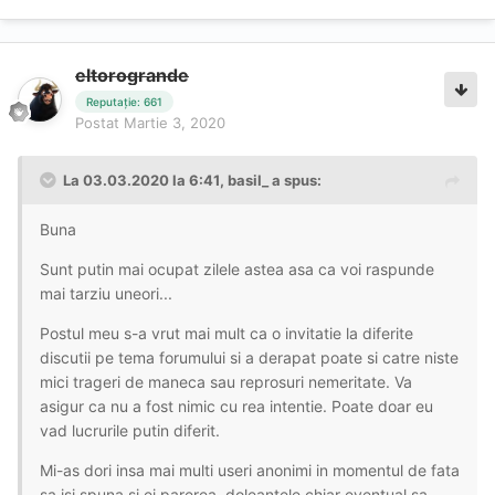
eltorogrande
Reputație: 661
Postat
Martie 3, 2020
La 03.03.2020 la 6:41, basil_ a spus:
Buna
Sunt putin mai ocupat zilele astea asa ca voi raspunde
mai tarziu uneori...
Postul meu s-a vrut mai mult ca o invitatie la diferite
discutii pe tema forumului si a derapat poate si catre niste
mici trageri de maneca sau reprosuri nemeritate. Va
asigur ca nu a fost nimic cu rea intentie. Poate doar eu
vad lucrurile putin diferit.
Mi-as dori insa mai multi useri anonimi in momentul de fata
sa isi spuna si ei parerea, doleantele chiar eventual sa