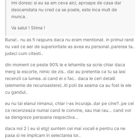
Imi doresc si eu sa am ceva aici, aproape de casa dar
deocamdata nu cred ca se poate, este inca mult de
munca.
Va salut ! Stima !
Buna!.. nu as fi raspuns daca nu eram mentionat. in primul rand
nu vad ce aer de superioritate as avea eu personal..parerea ta..
judeci cum citesti..
din moment ce peste 90% le e lehamite sa scrie chiar daca
merg la escorte, nimic de zis.. dar au pretentia ca tu sa lasi
recenzii ca lumea..si cand ei o fac.. daca le ceri detalii
(elemente de recunoastere)..iti poti da seama ca au fost la ele
cu gandul..
eu nu tai elanul nimanui, chiar i-as incuraja..dar pe cine?..pe cei
ce recenzeaza numai cand le convine, sau mai rau... cand vor
sa denigreze persoana respectiva...
daca noi 2 ( eu si etg) suntem cei mai vocali e pentru ca ne
pasa si ne implicam in selectarea lor..