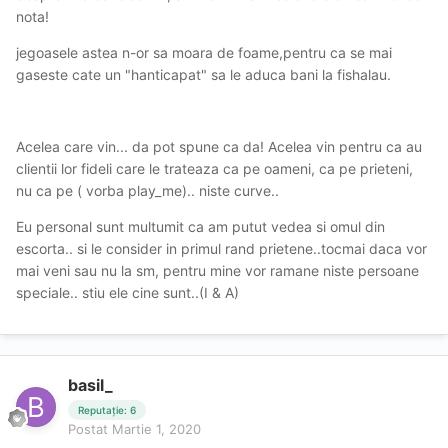
nota!
jegoasele astea n-or sa moara de foame,pentru ca se mai
gaseste cate un "hanticapat" sa le aduca bani la fishalau.
Acelea care vin... da pot spune ca da! Acelea vin pentru ca au
clientii lor fideli care le trateaza ca pe oameni, ca pe prieteni,
nu ca pe ( vorba play_me).. niste curve..
Eu personal sunt multumit ca am putut vedea si omul din
escorta.. si le consider in primul rand prietene..tocmai daca vor
mai veni sau nu la sm, pentru mine vor ramane niste persoane
speciale.. stiu ele cine sunt..(I & A)
basil_
Reputație: 6
Postat
Martie 1, 2020