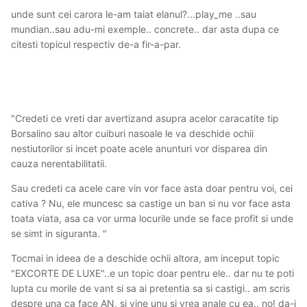
unde sunt cei carora le-am taiat elanul?...play_me ..sau
mundian..sau adu-mi exemple.. concrete.. dar asta dupa ce
citesti topicul respectiv de-a fir-a-par.
"Credeti ce vreti dar avertizand asupra acelor caracatite tip
Borsalino sau altor cuiburi nasoale le va deschide ochii
nestiutorilor si incet poate acele anunturi vor disparea din
cauza nerentabilitatii.
Sau credeti ca acele care vin vor face asta doar pentru voi, cei
cativa ? Nu, ele muncesc sa castige un ban si nu vor face asta
toata viata, asa ca vor urma locurile unde se face profit si unde
se simt in siguranta. "
Tocmai in ideea de a deschide ochii altora, am inceput topic
"EXCORTE DE LUXE"..e un topic doar pentru ele.. dar nu te poti
lupta cu morile de vant si sa ai pretentia sa si castigi.. am scris
despre una ca face AN, si vine unu si vrea anale cu ea.. no! da-i