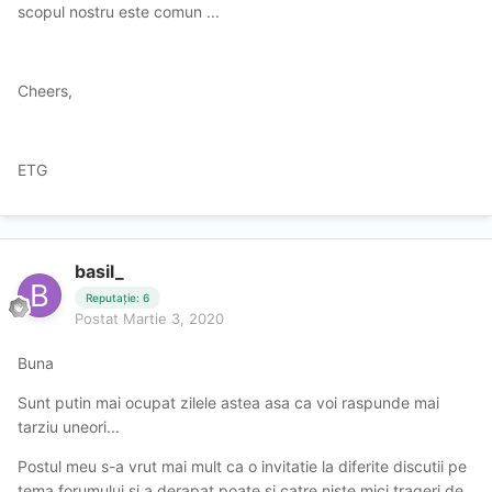
scopul nostru este comun ...
Cheers,
ETG
basil_
Reputație: 6
Postat
Martie 3, 2020
Buna
Sunt putin mai ocupat zilele astea asa ca voi raspunde mai
tarziu uneori...
Postul meu s-a vrut mai mult ca o invitatie la diferite discutii pe
tema forumului si a derapat poate si catre niste mici trageri de