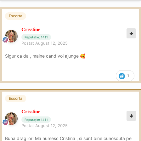
Escorta
Crisstine
Reputație: 1411
Postat
August 12, 2025
Sigur ca da , maine cand voi ajunge
🥰
1
Escorta
Crisstine
Reputație: 1411
Postat
August 12, 2025
Buna dragilor! Ma numesc Cristina , si sunt bine cunoscuta pe