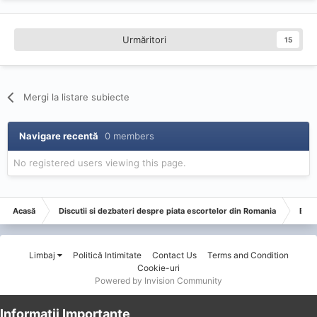
Urmăritori
15
Mergi la listare subiecte
Navigare recentă
0 members
No registered users viewing this page.
Acasă
Discutii si dezbateri despre piata escortelor din Romania
Esco
Limbaj
Politică Intimitate
Contact Us
Terms and Condition
Cookie-uri
Powered by Invision Community
Informații Importante