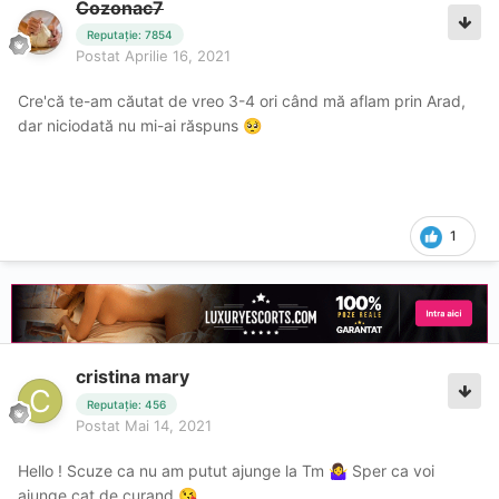
Cozonac7
Reputație: 7854
Postat
Aprilie 16, 2021
Cre'că te-am căutat de vreo 3-4 ori când mă aflam prin Arad,
dar niciodată nu mi-ai răspuns
🥺
1
cristina mary
Reputație: 456
Postat
Mai 14, 2021
Hello ! Scuze ca nu am putut ajunge la Tm
Sper ca voi
🤷‍♀️
ajunge cat de curand
😘