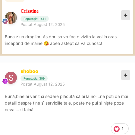
Crisstine
Reputație: 1411
Postat
August 12, 2025
Buna ziua dragilor! As dori sa va fac o vizita la voi in oras
începând de maine
abea astept sa va cunosc!
😘
shoboo
Reputație: 309
Postat
August 12, 2025
Bună,bine ai venit și sedere plăcută să ai la noi…ne poți da mai
detalii despre tine sì serviciile tale, poate ne pui și niște poze
ceva …zi faină
1