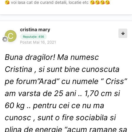
voi lasa cat de curand detalii, locatie etc
😘
😘
😘
😘
😘
cristina mary
Reputație: 456
Postat
Mai 16, 2021
Buna dragilor! Ma numesc
Cristina , si sunt bine cunoscuta
pe forum”Arad“ cu numele “ Criss”
am varsta de 25 ani .. 1,70 cm si
60 kg .. pentru cei ce nu ma
cunosc , sunt o fire sociabila si
plina de energie “acum ramane sa