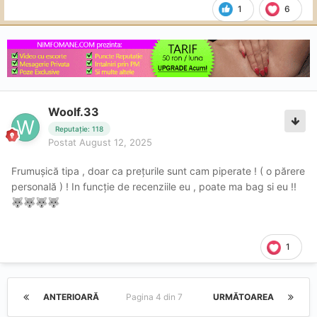
1
6
Woolf.33
Reputație: 118
Postat
August 12, 2025
Frumușică tipa , doar ca prețurile sunt cam piperate ! ( o părere
personală ) ! In funcție de recenziile eu , poate ma bag si eu !!
🐺
🐺
🐺
🐺
1
ANTERIOARĂ
Pagina 4 din 7
URMĂTOAREA