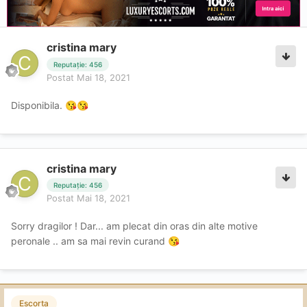
cristina mary
Reputație: 456
Postat
Mai 18, 2021
Disponibila.
😘
😘
cristina mary
Reputație: 456
Postat
Mai 18, 2021
Sorry dragilor ! Dar... am plecat din oras din alte motive
peronale .. am sa mai revin curand
😘
Escorta