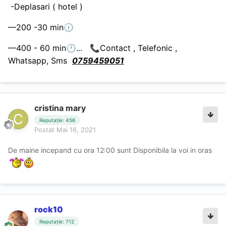
-Deplasari ( hotel )
—200 -30 min
🕧
—400 - 60 min
...
Contact , Telefonic ,
🕛
📞
Whatsapp, Sms
0759459051
cristina mary
Reputație: 456
Postat
Mai 16, 2021
De maine incepand cu ora 12:00 sunt Disponibila la voi in oras
rock10
Reputație: 712