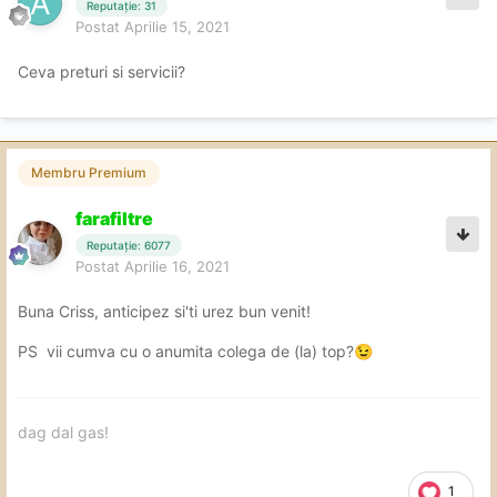
Reputație: 31
Postat
Aprilie 15, 2021
Ceva preturi si servicii?
Membru Premium
farafiltre
Reputație: 6077
Postat
Aprilie 16, 2021
Buna Criss, anticipez si'ti urez bun venit!
PS vii cumva cu o anumita colega de (la) top?
😉
dag dal gas!
1