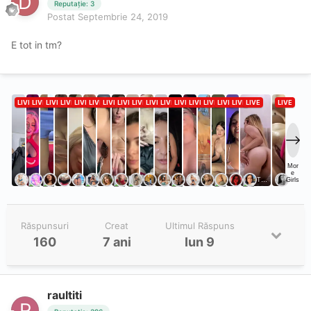
Reputație: 3
Postat
Septembrie 24, 2019
E tot in tm?
Răspunsuri
Creat
Ultimul Răspuns
160
7 ani
Iun 9
raultiti