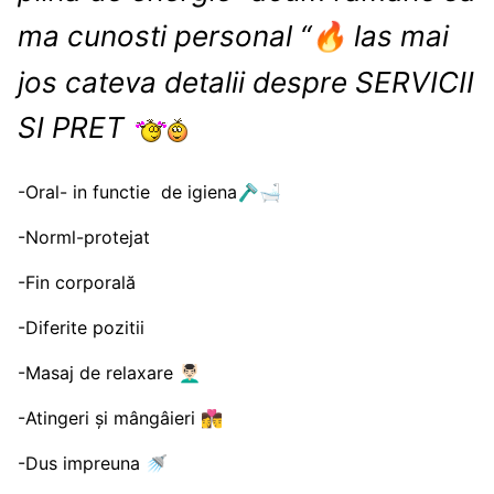
ma cunosti personal “
las
mai
🔥
jos cateva detalii despre SERVICII
SI PRET
-Oral- in functie de igiena
🪒
🛁
-Norml-protejat
-Fin corporală
-Diferite pozitii
-Masaj de relaxare
💆🏻‍♂️
-Atingeri și mângâieri
👩‍❤️‍💋‍👨
-Dus impreuna
🚿