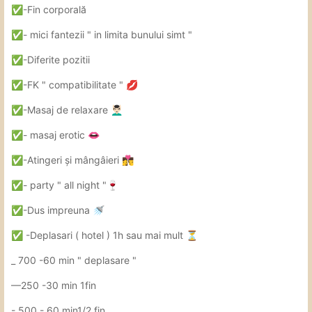
️-Fin corporală
✅
️- mici fantezii " in limita bunului simt " ️
✅
️-Diferite pozitii
✅
️-FK " compatibilitate "
✅
💋
️-Masaj de relaxare
✅
💆🏻‍♂️
️- masaj erotic
✅
👄
️-Atingeri și mângâieri
✅
👩‍❤️‍💋‍👨
️- party " all night "
✅
🍷
️-Dus impreuna
✅
🚿
️ -Deplasari ( hotel ) 1h sau mai mult
✅
⏳
_ 700 -60 min " deplasare "
—250 -30 min 1fin
- 500 - 60 min1/2 fin