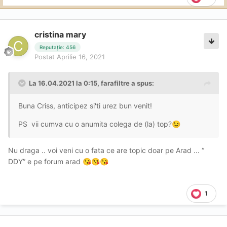
cristina mary
Reputație: 456
Postat
Aprilie 16, 2021
La 16.04.2021 la 0:15,
farafiltre
a spus:
Buna Criss, anticipez si'ti urez bun venit!
PS vii cumva cu o anumita colega de (la) top?
😉
Nu draga .. voi veni cu o fata ce are topic doar pe Arad ... “
DDY” e pe forum arad
😘
😘
😘
1