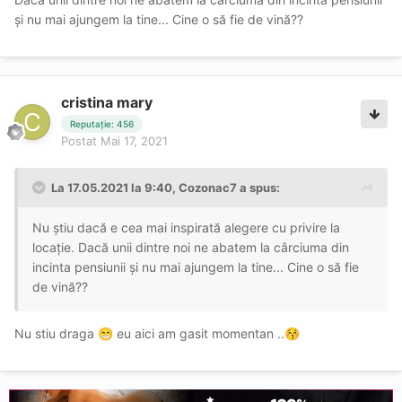
și nu mai ajungem la tine...
Cine o să fie de vină??
cristina mary
Reputație: 456
Postat
Mai 17, 2021
La 17.05.2021 la 9:40,
Cozonac7
a spus:
Nu știu dacă e cea mai inspirată alegere cu privire la
locație. Dacă unii dintre noi ne abatem la cârciuma din
incinta pensiunii și nu mai ajungem la tine...
Cine o să fie
de vină??
Nu stiu draga
eu aici am gasit momentan ..
😁
😚