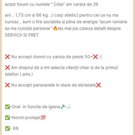
acest forum cu numele “ Criss” am varsta de 29
ani .. 1,73 cm si 66 kg ..( corp atletic( pentru cei ce nu ma
cunosc , sunt o fire sociabila si plina de energie “acum ramane
sa ma cunosti personal “
las mai jos cateva detalii despre
🔥
SERVICII SI PRET
️ Nu accept domni cu varsta de peste 50+
️:(
❌
❌
️ Am dreptul de a imi selecta clienții chiar si de la primul
❌
telefon ( sms )
️ Nu accept persoanele in stare de ebrietate
❌
❌
️-Oral- in functie de igiena
✅
🪒
🛁
️-Norml-protejat
✅
💯
️- 69
✅