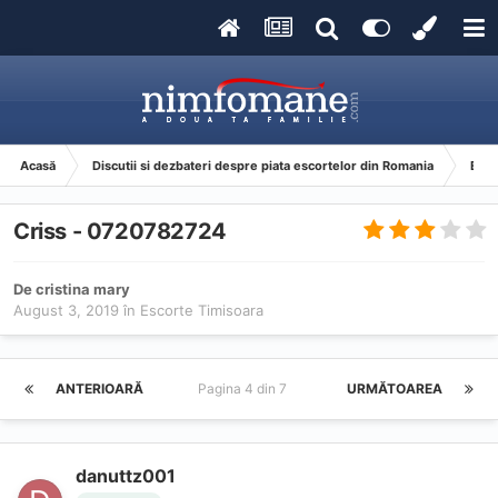
Acasă
Discutii si dezbateri despre piata escortelor din Romania
Esco
Criss - 0720782724
De
cristina mary
August 3, 2019
în
Escorte Timisoara
ANTERIOARĂ
Pagina 4 din 7
URMĂTOAREA
danuttz001