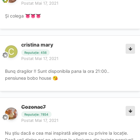
Postat
Mai 17, 2021
Și colega
👅
👅
👅
cristina mary
Reputație: 456
Postat
Mai 17, 2021
Bunq dragilor !! Sunt disponibila pana la ora 21:00..
pensiunea bobo house
😘
Cozonac7
Reputație: 7854
Postat
Mai 17, 2021
Nu știu dacă e cea mai inspirată alegere cu privire la locație.
Dacă unii dintre noi ne abatem la cârciuma din incinta pensiunii