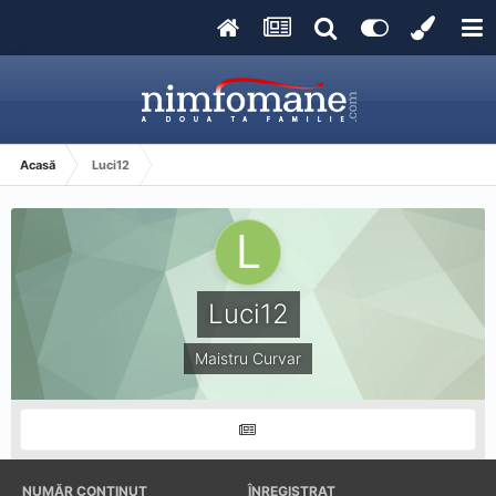
Acasă
Luci12
Luci12
Maistru Curvar
NUMĂR CONȚINUT
ÎNREGISTRAT