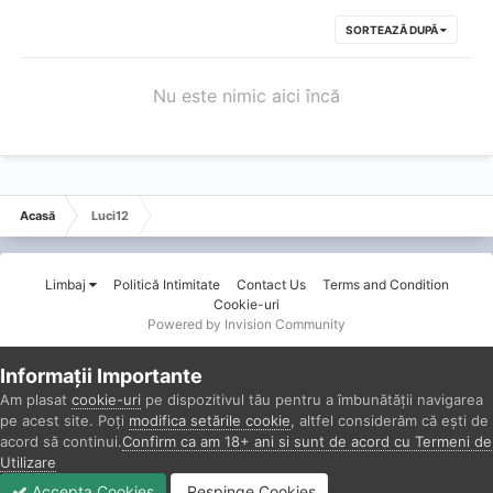
SORTEAZĂ DUPĂ
Nu este nimic aici încă
Acasă
Luci12
Limbaj
Politică Intimitate
Contact Us
Terms and Condition
Cookie-uri
Powered by Invision Community
Informații Importante
Am plasat
cookie-uri
pe dispozitivul tău pentru a îmbunătății navigarea
pe acest site. Poți
modifica setările cookie
, altfel considerăm că ești de
acord să continui.
Confirm ca am 18+ ani si sunt de acord cu Termeni de
Utilizare
Accepta Cookies
Respinge Cookies