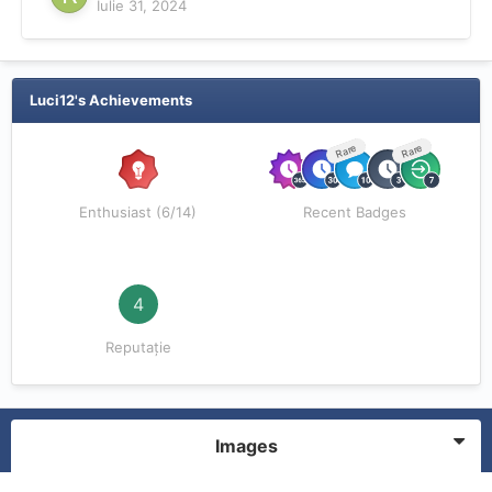
Iulie 31, 2024
Luci12's Achievements
Rare
Rare
Enthusiast (6/14)
Recent Badges
4
Reputație
Images