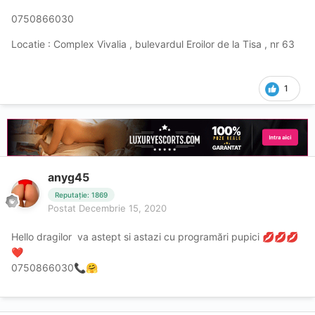
0750866030
Locatie : Complex Vivalia , bulevardul Eroilor de la Tisa , nr 63
1
anyg45
Reputație: 1869
Postat
Decembrie 15, 2020
Hello dragilor va astept si astazi cu programări pupici
💋
💋
💋
❤️
0750866030
📞
🤗