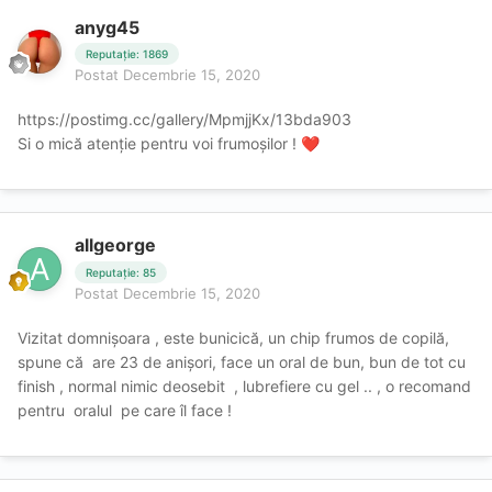
anyg45
Reputație: 1869
Postat
Decembrie 15, 2020
https://postimg.cc/gallery/MpmjjKx/13bda903
Si o mică atenție pentru voi frumoșilor !
❤️
allgeorge
Reputație: 85
Postat
Decembrie 15, 2020
Vizitat domnișoara , este bunicică, un chip frumos de copilă,
spune că are 23 de anișori, face un oral de bun, bun de tot cu
finish , normal nimic deosebit , lubrefiere cu gel .. , o recomand
pentru oralul pe care îl face !