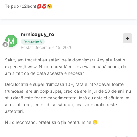
Te pup (22leon)
💋
💋
🤗
mrniceguy_ro
Reputație: 8
Postat
Decembrie 15, 2020
Salut, am trecut și eu astăzi pe la domnișoara Any și a fost o
experiență wow. Nu am prea făcut review-uri până acum, dar
am simțit că de data aceasta e necesar.
Deci locația e super frumoasa 10+, fata e într-adevăr foarte
frumoasa, are un corp super, cred că are in jur de 20 de ani, nu
știu dacă este foarte experimentata, însă eu asta și căutam, m-
am simțit ca și cu o iubita, săruturi, finalizare orala peste
asteptari.
Nu o recomand, prefer sa o țin pentru mine
😁