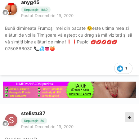
anyg45
Reputație: 1869
Postat
Decembrie 19, 2020
Bună dimineața Frumoșii mei din păcate
este ultima mea zi
😔
alături de voi la Timișoara vă aștept cu drag să mă vizitați și să
vă simțiți bine alături de mine !
️Pupici
❗
❗
💋
💋
💋
💋
💋
0750866030
📞
💦
👅
🍑
1
stelistu37
Reputație: 50
Postat
Decembrie 19, 2020