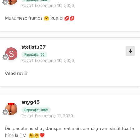
Postat
Decembrie 10, 2020
Multumesc frumos
Pupici
🤗
💋
💋
stelistu37
Reputație: 50
Postat
Decembrie 10, 2020
Cand revii?
anyg45
Reputație: 1869
Postat
Decembrie 11, 2020
Din pacate nu stiu , dar sper cat mai curand ,m am simtit foarte
bine la TM!
🤗
🤗
❤️