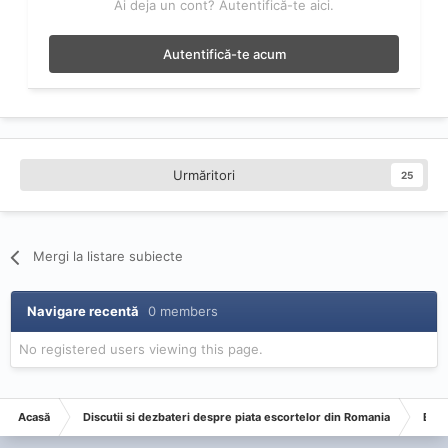
Ai deja un cont? Autentifică-te aici.
Autentifică-te acum
Urmăritori
25
Mergi la listare subiecte
Navigare recentă
0 members
No registered users viewing this page.
Acasă
Discutii si dezbateri despre piata escortelor din Romania
Esco