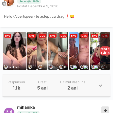
Reputație: 1869
Postat
Decembrie 9, 2020
Hello (Albertspeer) te astept cu drag
❗
😋
Răspunsuri
Creat
Ultimul Răspuns
1.1k
5 ani
2 ani
mihanika