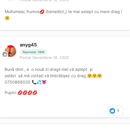
Multumesc frumos
(benedict_) te mai astept cu mare drag !
💋
🤗
anyg45
Reputație: 1869
Postat
Decembrie 18, 2020
Bună dimi , e o nouă zi dragii mei vă aștept și
astăzi să mă vizitați vă îmbrățișez cu drag
🤗
🤗
🤗
0750866030
📞
💦
👅
Pupici
💋
💋
💋
💋
1