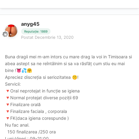
anyg45
Reputație: 1869
Postat
Decembrie 13, 2020
Buna dragii mei m-am intors cu mare drag la voi in Timisoara si
abea astept sa ne reîntâlnim si sa va răsfăț cum stiu eu mai
bine !
👅
💦
🤗
Apreciez discreția si seriozitatea
!
🤫
Servicii:
Oral neprotejat in funcție se igiena
🔻
Normal protejat diverse poziții 69
🔻
Finalizare orală
🔻
Finalizare faciala , corporala
🔻
FK(daca igiena corespunde )
🔻
Nu fac anal.
150 finalizarea /250 ora
Luni-Vineri : 09-21:00