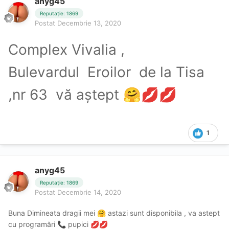
anyg45
Reputație: 1869
Postat
Decembrie 13, 2020
Complex Vivalia ,
Bulevardul Eroilor de la Tisa
,nr 63 vă aștept
🤗
💋
💋
1
anyg45
Reputație: 1869
Postat
Decembrie 14, 2020
Buna Dimineata dragii mei
astazi sunt disponibila , va astept
🤗
cu programări
pupici
📞
💋
💋