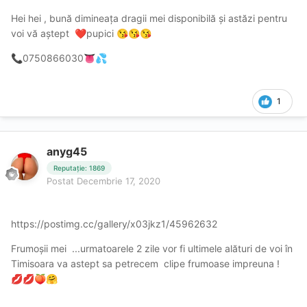
Hei hei , bună dimineața dragii mei disponibilă și astăzi pentru
voi vă aștept
pupici
❤️
😘
😘
😘
0750866030
📞
👅
💦
1
anyg45
Reputație: 1869
Postat
Decembrie 17, 2020
https://postimg.cc/gallery/x03jkz1/45962632
Frumoșii mei ...urmatoarele 2 zile vor fi ultimele alături de voi în
Timisoara va astept sa petrecem clipe frumoase impreuna !
💋
💋
🍑
🤗