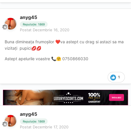
anyg45
Reputație: 1869
Postat
Decembrie 16, 2020
Buna dimineața frumoșilor
va astept cu drag si astazi sa ma
❤️
vizitați pupici
💋
💋
Astept apelurile voastre
0750866030
📞
🤗
1
anyg45
Reputație: 1869
Postat
Decembrie 17, 2020