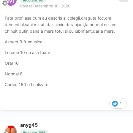
Reputație: 107
Postat
Decembrie 10, 2020
Fata profi asa cum au descris si colegii.draguta foc,oral
demential,sani micuți,dar nimic deranjant,la normal ne-am
chinuit putin pana a mers totul si cu lubrifiant,dar a mers.
Aspect 9 frumusica
Locație 10 cu asa toate
Oral 10
Normal 8
Cadou 150 o finalizare
1
anyg45
Reputație: 1869