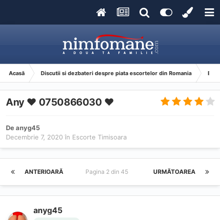
Acasă
Discutii si dezbateri despre piata escortelor din Romania
Esco
Any ❤️ 0750866030 ❤️
De
anyg45
Decembrie 7, 2020
în
Escorte Timisoara
ANTERIOARĂ
Pagina 2 din 45
URMĂTOAREA
anyg45