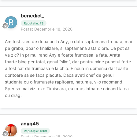
benedict_
Reputație: 73
Postat
Decembrie 18, 2020
Am fost si eu de doua ori la Any, o data saptamana trecuta, mai
pe graba, doar o finalizare, si saptamana asta o ora. Ce pot sa
va zic? In primul rand Any e foarte frumoasa la fata. Arata
foarte bine per total, genul “slim”, dar pentru mine punctul forte
a fost cat de frumoasa e la chip. E noua in domeniu dar foarte
doritoare sa se faca placuta. Daca aveti chef de genul
studenta cu o frumusete rapitoare, naturala, v-o recomand.
Sper sa mai viziteze Timisoara, eu m-as intoarce oricand la ea
cu drag.
anyg45
Reputație: 1869
Postat
Decembrie 18, 2020