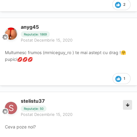
2
anyg45
Reputație: 1869
Postat
Decembrie 15, 2020
Multumesc frumos (mrniceguy_ro ) te mai astept cu drag !
🤗
pupici
💋
💋
💋
1
stelistu37
Reputație: 50
Postat
Decembrie 15, 2020
Ceva poze noi?