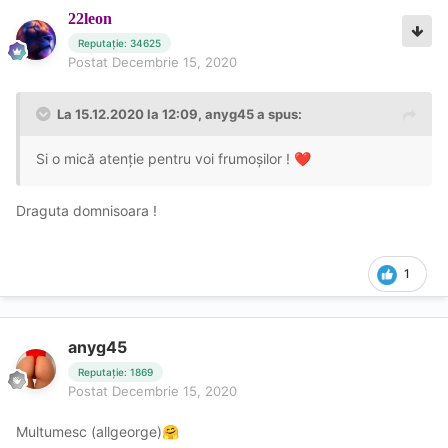
22leon
Reputație: 34625
Postat
Decembrie 15, 2020
La 15.12.2020 la 12:09,
anyg45
a spus:
Si o mică atenție pentru voi frumoșilor !
❤️
Draguta domnisoara !
1
anyg45
Reputație: 1869
Postat
Decembrie 15, 2020
Multumesc (allgeorge)
🤗