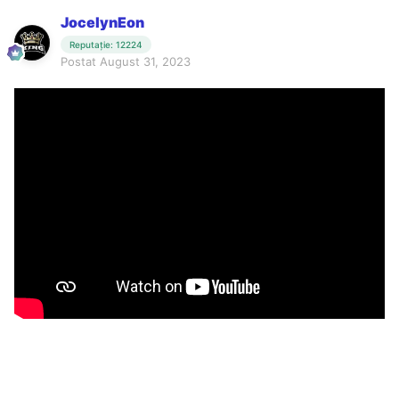
JocelynEon
Reputație: 12224
Postat
August 31, 2023