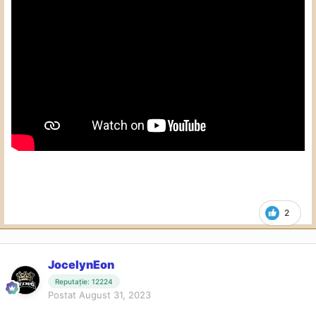
2
JocelynEon
Reputație: 12224
Postat
August 31, 2023