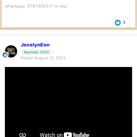
whatsapp: 0791400317 nr nou
3
JocelynEon
Reputație: 12224
Postat
August 31, 2023