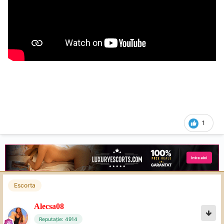
1
Escorta
Alecsa08
Reputație: 4914