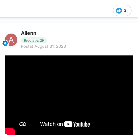
2
Alienn
Reputație: 29
Postat
August 31, 2023