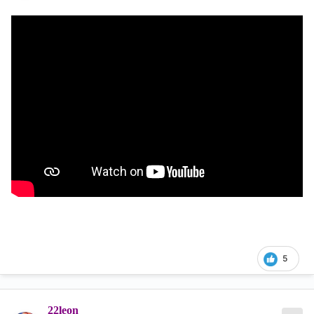
5
22leon