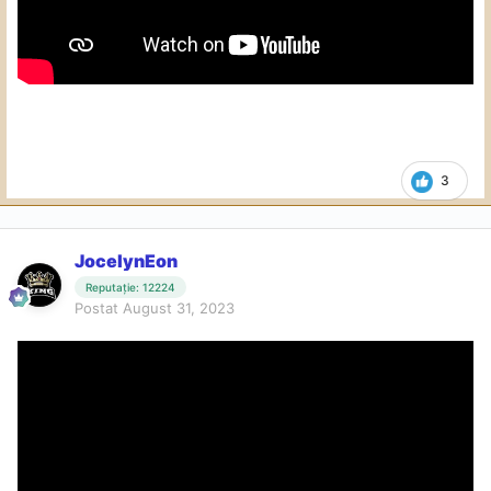
3
JocelynEon
Reputație: 12224
Postat
August 31, 2023