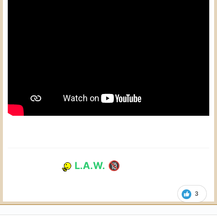
L.A.W.
🔞
3