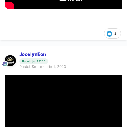
2
JocelynEon
Reputație: 12224
Postat
Septembrie 1, 2023