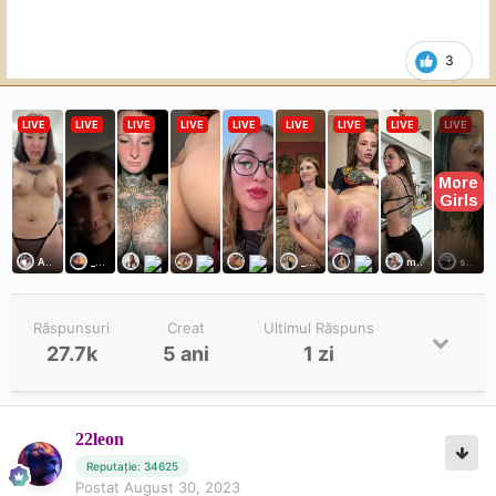
3
Răspunsuri
Creat
Ultimul Răspuns
27.7k
5 ani
1 zi
22leon
Reputație: 34625
Postat
August 30, 2023