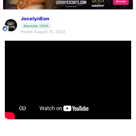
JocelynEon
Reputație: 12224
Postat
August 31, 2023