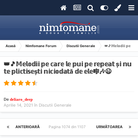
Acasă
Nimfomane Forum
Discutii Generale
👑🎵𝕄𝕖𝕝𝕠𝕕𝕚𝕚 𝕡𝕖 𝕔𝕒𝕣𝕖
👑🎵𝕄𝕖𝕝𝕠𝕕𝕚𝕚 𝕡𝕖 𝕔𝕒𝕣𝕖 𝕝𝕖 𝕡𝕦𝕚 𝕡𝕖 𝕣𝕖𝕡𝕖𝕒𝕥 ș𝕚 𝕟𝕦
𝕥𝕖 𝕡𝕝𝕚𝕔𝕥𝕚𝕤𝕖ș𝕥𝕚 𝕟𝕚𝕔𝕚𝕠𝕕𝕒𝕥ă 𝕕𝕖 𝕖𝕝𝕖🎼🎶😉
De
deliaro_deep
Aprilie 14, 2021
în
Discutii Generale
ANTERIOARĂ
Pagina 1074 din 1107
URMĂTOAREA