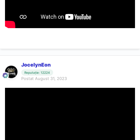
JocelynEon
Reputație: 12224
Postat
August 31, 2023