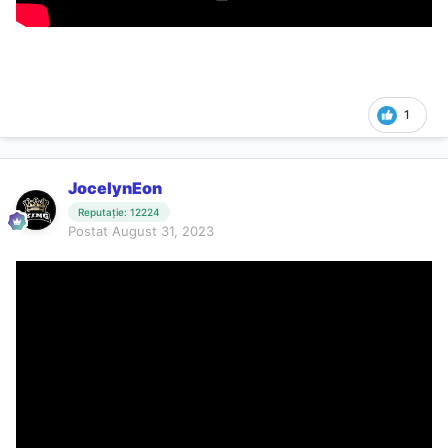
1
JocelynEon
Reputație: 12224
Postat
August 31, 2023