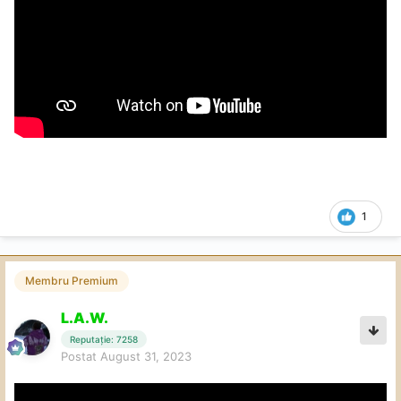
1
Membru Premium
L.A.W.
Reputație: 7258
Postat
August 31, 2023