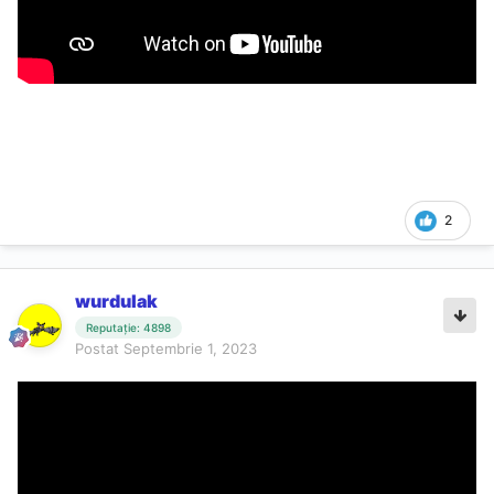
2
wurdulak
Reputație: 4898
Postat
Septembrie 1, 2023