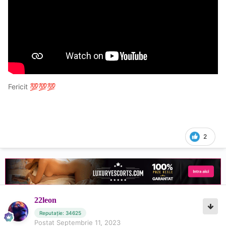
Fericit
💯
💯
💯
2
22leon
Reputație: 34625
Postat
Septembrie 11, 2023