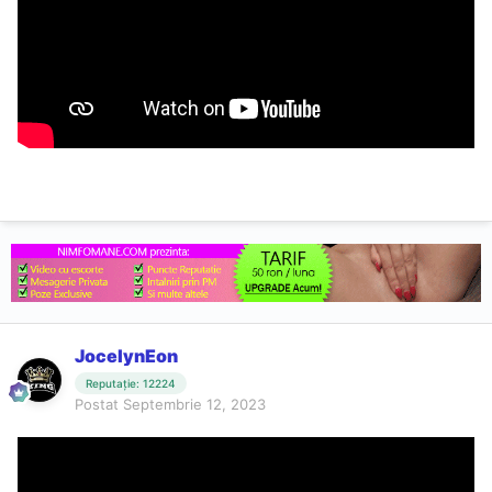
JocelynEon
Reputație: 12224
Postat
Septembrie 12, 2023