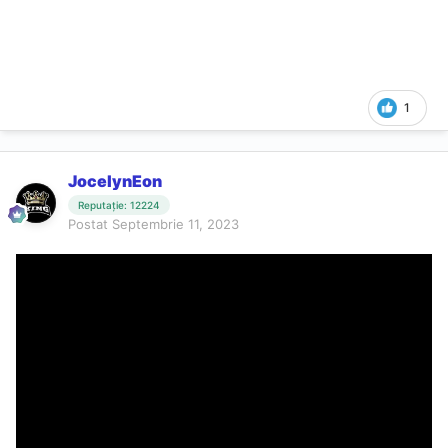
1
JocelynEon
Reputație: 12224
Postat
Septembrie 11, 2023