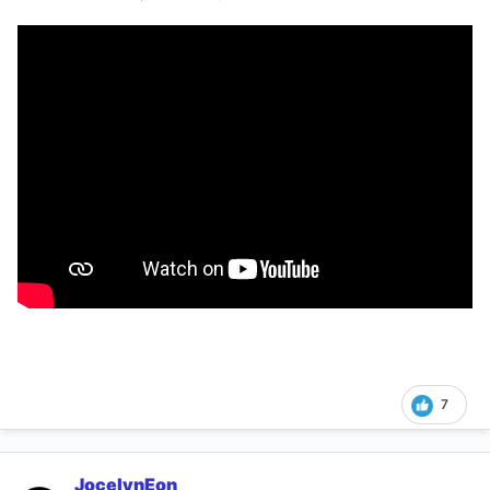
7
JocelynEon