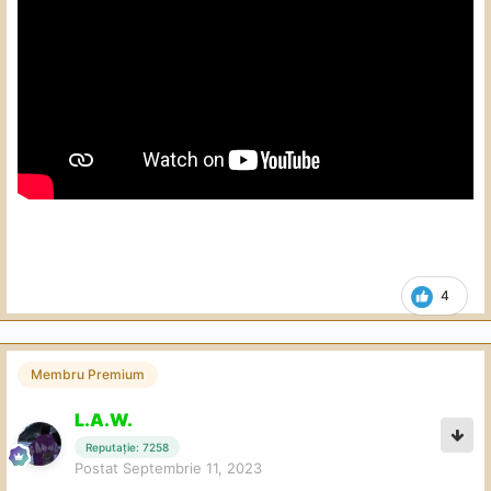
4
Membru Premium
L.A.W.
Reputație: 7258
Postat
Septembrie 11, 2023