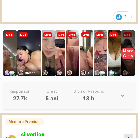
2
Răspunsuri
Creat
Ultimul Răspuns
27.7k
5 ani
13 h
Membru Premium
silverlion