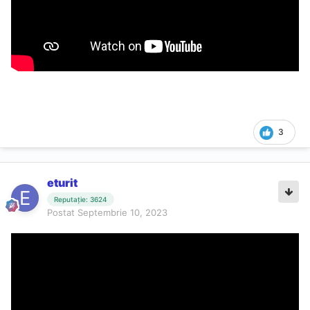
3
eturit
Reputație: 3624
Postat
Septembrie 10, 2023