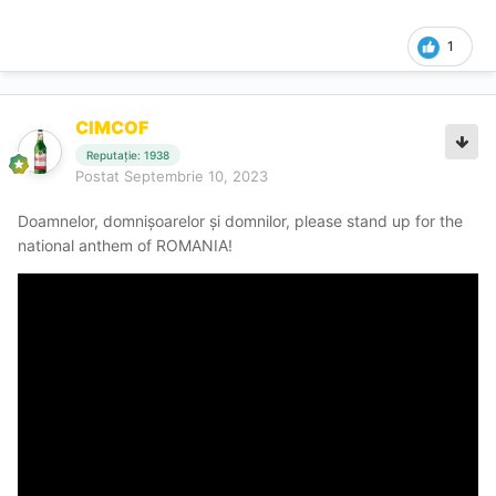
1
CIMCOF
Reputație: 1938
Postat
Septembrie 10, 2023
Doamnelor, domnișoarelor și domnilor, please stand up for the
national anthem of ROMANIA!