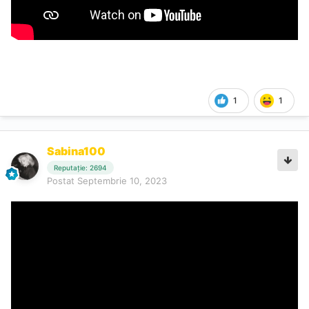
1
1
Sabina100
Reputație: 2694
Postat
Septembrie 10, 2023