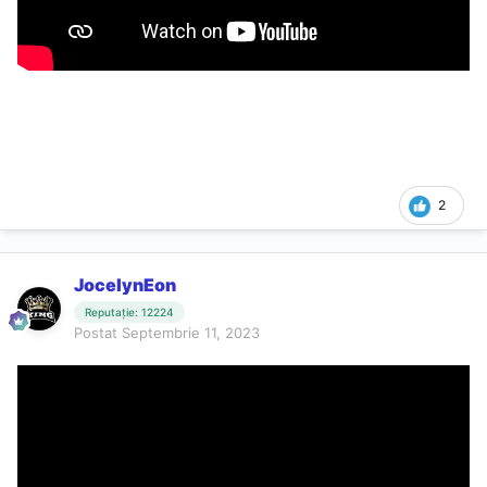
2
JocelynEon
Reputație: 12224
Postat
Septembrie 11, 2023