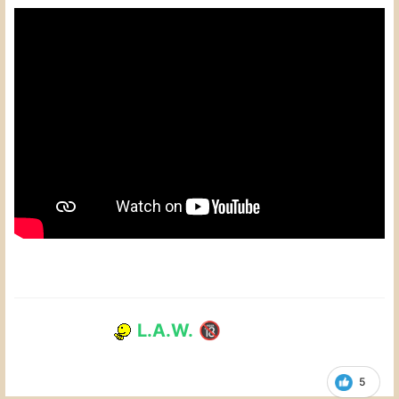
L.A.W.
🔞
5