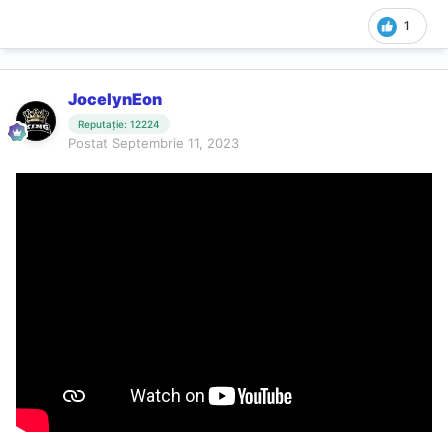
1
JocelynEon
Reputație: 12224
Postat
Septembrie 11, 2023