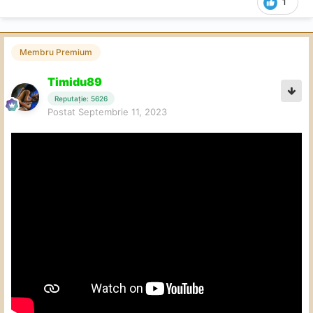
1
Membru Premium
Timidu89
Reputație: 5626
Postat
Septembrie 11, 2023