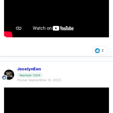
2
JocelynEon
Reputație: 12224
Postat
Septembrie 10, 2023