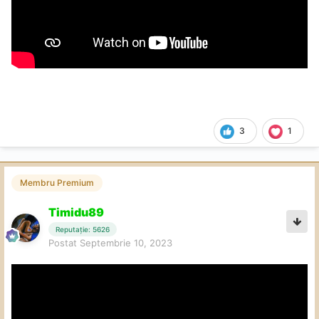
3
1
Membru Premium
Timidu89
Reputație: 5626
Postat
Septembrie 10, 2023