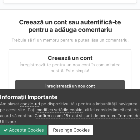
Creează un cont sau autentifică-te
pentru a adăuga comentariu
Trebuie să fi un membru pentru a putea lăsa un comentariu.
Creează un cont
Înregistrează-te pentru un nou cont în comunitatea
nostră. Este simplu!
Înregistrează un nou cont
Informații Importante
Autentificare
Am plasat
cookie-uri
pe dispozitivul tău pentru a îmbunătății navigarea
Ai deja un cont? Autentifică-te aici.
pe acest site. Poți
modifica setările cookie
, altfel considerăm că ești de
acord să continui.
Confirm ca am 18+ ani si sunt de acord cu Termeni de
Utilizare
Autentifică-te acum
Accepta Cookies
Respinge Cookies
Forumuri
Necitit
Autentificare
Înregistrare
Mai Mult