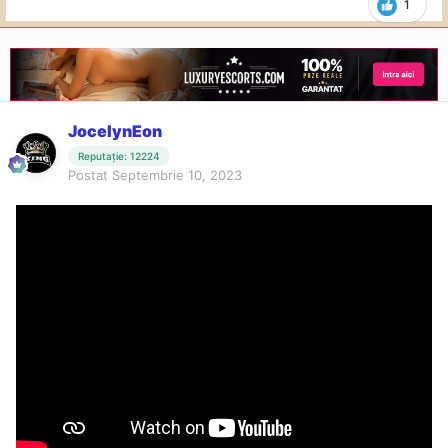
1
JocelynEon
Reputație: 12224
Postat
Septembrie 10, 2023