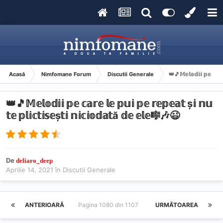
Acasă
Nimfomane Forum
Discutii Generale
👑🎵𝕄𝕖𝕝𝕠𝕕𝕚𝕚 𝕡𝕖 𝕔𝕒𝕣𝕖
👑🎵𝕄𝕖𝕝𝕠𝕕𝕚𝕚 𝕡𝕖 𝕔𝕒𝕣𝕖 𝕝𝕖 𝕡𝕦𝕚 𝕡𝕖 𝕣𝕖𝕡𝕖𝕒𝕥 ș𝕚 𝕟𝕦
𝕥𝕖 𝕡𝕝𝕚𝕔𝕥𝕚𝕤𝕖ș𝕥𝕚 𝕟𝕚𝕔𝕚𝕠𝕕𝕒𝕥ă 𝕕𝕖 𝕖𝕝𝕖🎼🎶😉
De
deliaro_deep
Aprilie 14, 2021
în
Discutii Generale
ANTERIOARĂ
Pagina 1080 din 1107
URMĂTOAREA